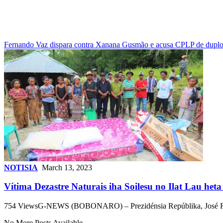
Fernando Vaz dispara contra Xanana Gusmão e acusa CPLP de duplo 
NOTISIA
March 13, 2023
Vítima Dezastre Naturais iha Soilesu no Ilat Lau heta
754 ViewsG-NEWS (BOBONARO) – Prezidénsia Repúblika, José Ramo
No More Posts Available.