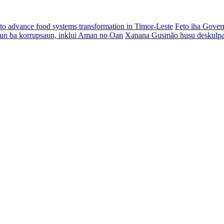
o advance food systems transformation in Timor-Leste
Feto iha Gover
aun ba korrupsaun, inklui Aman no Oan
Xanana Gusmão husu deskulpa 