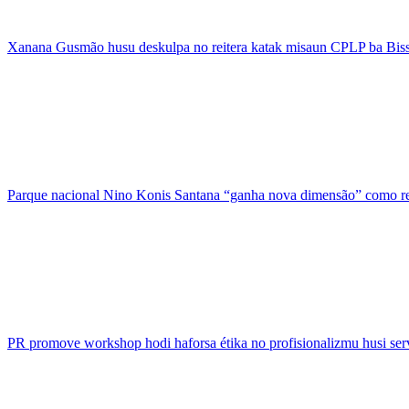
Xanana Gusmão husu deskulpa no reitera katak misaun CPLP ba Bis
Parque nacional Nino Konis Santana “ganha nova dimensão” como 
PR promove workshop hodi haforsa étika no profisionalizmu husi ser