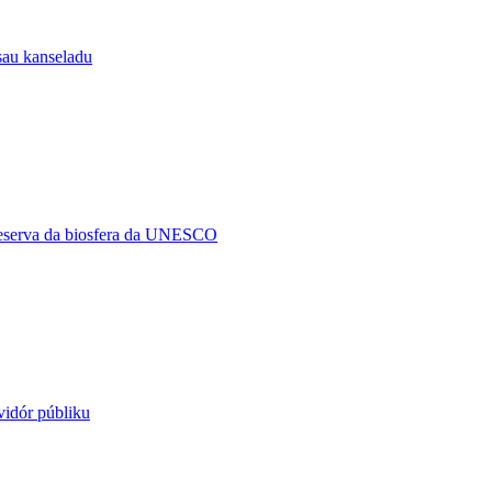
sau kanseladu
reserva da biosfera da UNESCO
vidór públiku