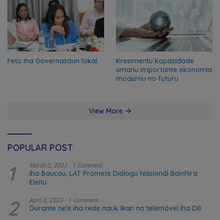
Feto iha Governasaun lokal
Kresimentu kapasidade
umanu importante ekonomia
modernu no futuru
View More
POPULAR POST
1
March 5, 2022
1 Comment
Iha Baucau, LAT Promete Diálogu Nasionál Bainhira
Eleitu
2
April 8, 2023
1 Comment
Durante ne’e iha rede nauk ikan no telemóvel iha Dili