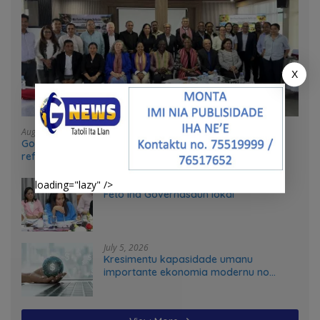
X
August 4, 2026
Government and UN partners convene mid-term
reflection workshop to advance food systems
transformation in Timor-Leste
July 31, 2026
loading="lazy" />
Feto iha Governasaun lokal
July 5, 2026
Kresimentu kapasidade umanu
importante ekonomia modernu no
futuru