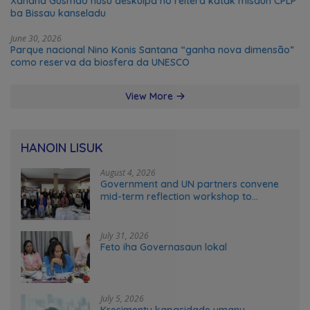
Xanana Gusmão husu deskulpa no reitera katak misaun CPLP
ba Bissau kanseladu
June 30, 2026
Parque nacional Nino Konis Santana “ganha nova dimensão”
como reserva da biosfera da UNESCO
View More
HANOIN LISUK
August 4, 2026
Government and UN partners convene
mid-term reflection workshop to
advance food systems transformation
in Timor-Leste
July 31, 2026
Feto iha Governasaun lokal
July 5, 2026
Kresimentu kapasidade umanu