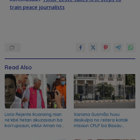
train peace journalists
Read Also
Lista Rejente Kuansing nian
Xanana Gusmão husu
ne’ebé hetan akuzasaun ba
deskulpa no reitera katak
korrupsaun, inklui Aman no
misaun CPLP ba Bissau
Oan
kanseladu