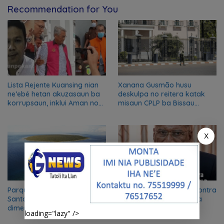
Recommendation for You
Lista Rejente Kuansing nian
Xanana Gusmão husu
ne’ebé hetan akuzasaun ba
deskulpa no reitera katak
korrupsaun, inklui Aman no
misaun CPLP ba Bissau
Oan
kanseladu
X
Parque nacional Nino Konis
Fernando Vaz dispara contra
Santana “ganha nova
Xanana Gusmão e acusa
dimensão” como reserva da
CPLP de duplo critério
loading="lazy" />
biosfera da UNESCO