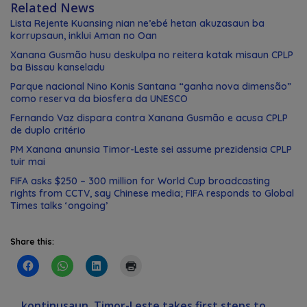
Related News
Lista Rejente Kuansing nian ne’ebé hetan akuzasaun ba
korrupsaun, inklui Aman no Oan
Xanana Gusmão husu deskulpa no reitera katak misaun CPLP
ba Bissau kanseladu
Parque nacional Nino Konis Santana “ganha nova dimensão”
como reserva da biosfera da UNESCO
Fernando Vaz dispara contra Xanana Gusmão e acusa CPLP
de duplo critério
PM Xanana anunsia Timor-Leste sei assume prezidensia CPLP
tuir mai
FIFA asks $250 – 300 million for World Cup broadcasting
rights from CCTV, say Chinese media; FIFA responds to Global
Times talks ‘ongoing’
Share this:
kontinusaun
Timor-Leste takes first steps to