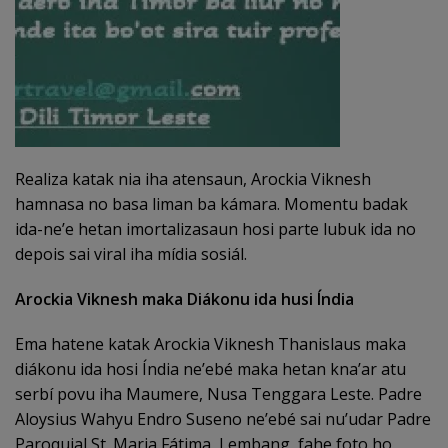
Realiza katak nia iha atensaun, Arockia Viknesh
hamnasa no basa liman ba kámara. Momentu badak
ida-ne’e hetan imortalizasaun hosi parte lubuk ida no
depois sai viral iha mídia sosiál.
Arockia Viknesh maka Diákonu ida husi Índia
Ema hatene katak Arockia Viknesh Thanislaus maka
diákonu ida hosi Índia ne’ebé maka hetan kna’ar atu
serbí povu iha Maumere, Nusa Tenggara Leste. Padre
Aloysius Wahyu Endro Suseno ne’ebé sai nu’udar Padre
Paroquial St. Maria Fátima, Lembang, fahe foto ho