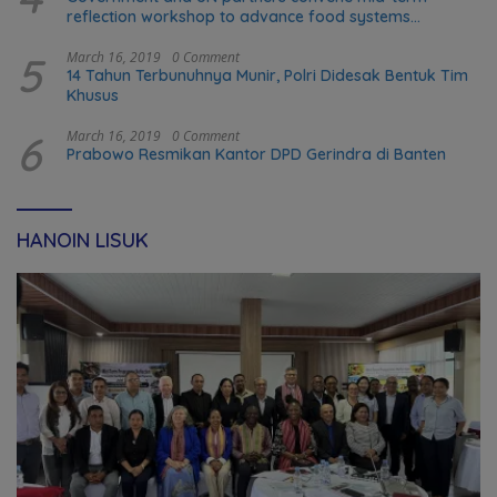
reflection workshop to advance food systems
transformation in Timor-Leste
5
March 16, 2019
0 Comment
14 Tahun Terbunuhnya Munir, Polri Didesak Bentuk Tim
Khusus
6
March 16, 2019
0 Comment
Prabowo Resmikan Kantor DPD Gerindra di Banten
HANOIN LISUK