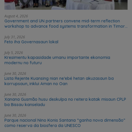
August 4, 2026
Government and UN partners convene mid-term reflection
workshop to advance food systems transformation in Timor-
Leste
July 31, 2026
Feto iha Governasaun lokal
July 5, 2026
Kresimentu kapasidade umanu importante ekonomia
modernu no futuru
June 30, 2026
Lista Rejente Kuansing nian ne’ebé hetan akuzasaun ba
korrupsaun, inklui Aman no Oan
June 30, 2026
Xanana Gusmão husu deskulpa no reitera katak misaun CPLP
ba Bissau kanseladu
June 30, 2026
Parque nacional Nino Konis Santana “ganha nova dimensão”
como reserva da biosfera da UNESCO