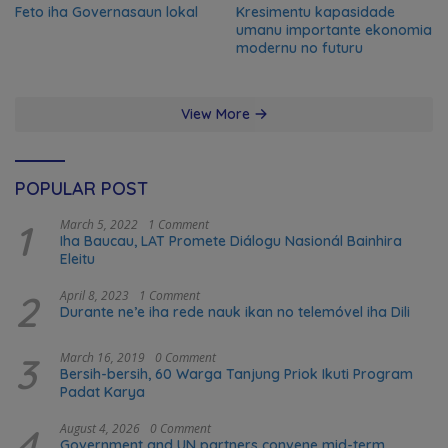
Feto iha Governasaun lokal
Kresimentu kapasidade
umanu importante ekonomia
modernu no futuru
View More
POPULAR POST
1
March 5, 2022
1 Comment
Iha Baucau, LAT Promete Diálogu Nasionál Bainhira
Eleitu
2
April 8, 2023
1 Comment
Durante ne’e iha rede nauk ikan no telemóvel iha Dili
3
March 16, 2019
0 Comment
Bersih-bersih, 60 Warga Tanjung Priok Ikuti Program
Padat Karya
4
August 4, 2026
0 Comment
Government and UN partners convene mid-term