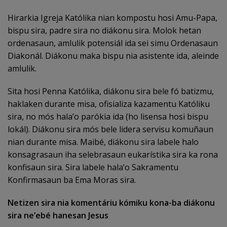
Hirarkia Igreja Katólika nian kompostu hosi Amu-Papa,
bispu sira, padre sira no diákonu sira. Molok hetan
ordenasaun, amlulik potensiál ida sei simu Ordenasaun
Diakonál. Diákonu maka bispu nia asistente ida, aleinde
amlulik.
Sita hosi Penna Katólika, diákonu sira bele fó batizmu,
haklaken durante misa, ofisializa kazamentu Katóliku
sira, no mós hala’o parókia ida (ho lisensa hosi bispu
lokál). Diákonu sira mós bele lidera servisu komuñaun
nian durante misa. Maibé, diákonu sira labele halo
konsagrasaun iha selebrasaun eukarístika sira ka rona
konfisaun sira. Sira labele hala’o Sakramentu
Konfirmasaun ba Ema Moras sira.
Netizen sira nia komentáriu kómiku kona-ba diákonu
sira ne’ebé hanesan Jesus