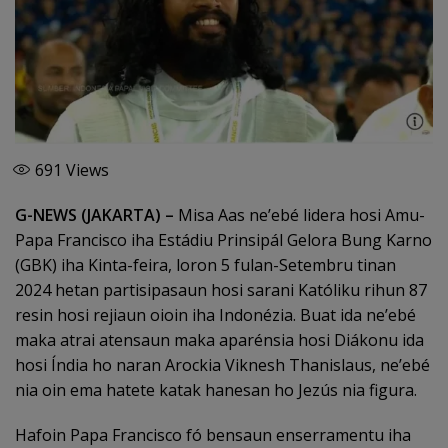
691
Views
G-NEWS (JAKARTA) –
Misa Aas ne’ebé lidera hosi Amu-
Papa Francisco iha Estádiu Prinsipál Gelora Bung Karno
(GBK) iha Kinta-feira, loron 5 fulan-Setembru tinan
2024 hetan partisipasaun hosi sarani Katóliku rihun 87
resin hosi rejiaun oioin iha Indonézia. Buat ida ne’ebé
maka atrai atensaun maka aparénsia hosi Diákonu ida
hosi Índia ho naran Arockia Viknesh Thanislaus, ne’ebé
nia oin ema hatete katak hanesan ho Jezús nia figura.
Hafoin Papa Francisco fó bensaun enserramentu iha