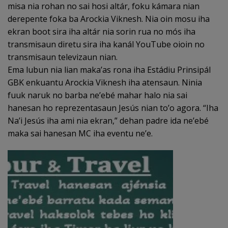
misa nia rohan no sai hosi altár, foku kámara nian
derepente foka ba Arockia Viknesh. Nia oin mosu iha
ekran boot sira iha altár nia sorin rua no mós iha
transmisaun diretu sira iha kanál YouTube oioin no
transmisaun televizaun nian.
Ema lubun nia lian maka’as rona iha Estádiu Prinsipál
GBK enkuantu Arockia Viknesh iha atensaun. Ninia
fuuk naruk no barba ne’ebé mahar halo nia sai
hanesan ho reprezentasaun Jesús nian to’o agora. “Iha
Na’i Jesús iha ami nia ekran,” dehan padre ida ne’ebé
maka sai hanesan MC iha eventu ne’e.