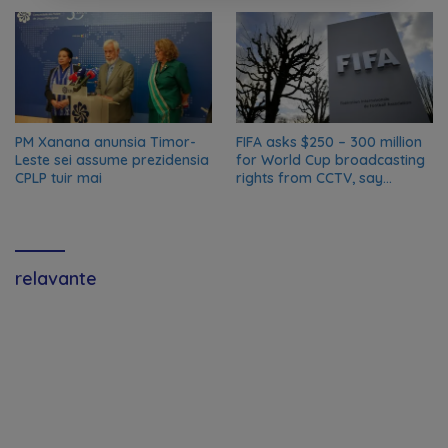
PM Xanana anunsia Timor-
FIFA asks $250 – 300 million
Leste sei assume prezidensia
for World Cup broadcasting
CPLP tuir mai
rights from CCTV, say
Chinese media; FIFA
responds to Global Times
talks ‘ongoing’
relavante