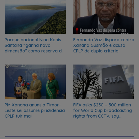
Parque nacional Nino Konis
Fernando Vaz dispara contra
Santana “ganha nova
Xanana Gusmão e acusa
dimensão” como reserva da
CPLP de duplo critério
biosfera da UNESCO
PM Xanana anunsia Timor-
FIFA asks $250 – 300 million
Leste sei assume prezidensia
for World Cup broadcasting
CPLP tuir mai
rights from CCTV, say
Chinese media; FIFA
responds to Global Times
talks ‘ongoing’