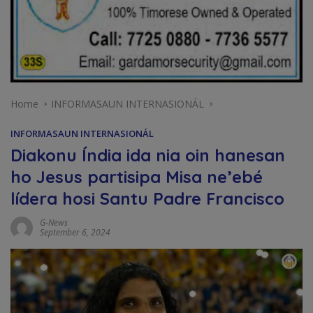
Home
INFORMASAUN INTERNASIONÁL
INFORMASAUN INTERNASIONÁL
Diakonu Índia ida nia oin hanesan
ho Jesus partisipa Misa ne’ebé
lídera hosi Santu Padre Francisco
G-News
September 6, 2024