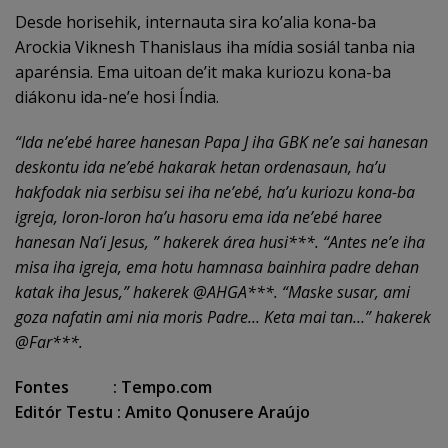
Desde horisehik, internauta sira ko’alia kona-ba
Arockia Viknesh Thanislaus iha mídia sosiál tanba nia
aparénsia. Ema uitoan de’it maka kuriozu kona-ba
diákonu ida-ne’e hosi Índia.
“Ida ne’ebé haree hanesan Papa J iha GBK ne’e sai hanesan
deskontu ida ne’ebé hakarak hetan ordenasaun, ha’u
hakfodak nia serbisu sei iha ne’ebé, ha’u kuriozu kona-ba
igreja, loron-loron ha’u hasoru ema ida ne’ebé haree
hanesan Na’i Jesus, ” hakerek área husi***. “Antes ne’e iha
misa iha igreja, ema hotu hamnasa bainhira padre dehan
katak iha Jesus,” hakerek @AHGA***. “Maske susar, ami
goza nafatin ami nia moris Padre… Keta mai tan…” hakerek
@Far***.
Fontes : Tempo.com
Editór Testu : Amito Qonusere Araújo