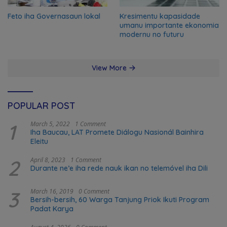
Feto iha Governasaun lokal
Kresimentu kapasidade
umanu importante ekonomia
modernu no futuru
View More
POPULAR POST
1
March 5, 2022
1 Comment
Iha Baucau, LAT Promete Diálogu Nasionál Bainhira
Eleitu
2
April 8, 2023
1 Comment
Durante ne’e iha rede nauk ikan no telemóvel iha Dili
3
March 16, 2019
0 Comment
Bersih-bersih, 60 Warga Tanjung Priok Ikuti Program
Padat Karya