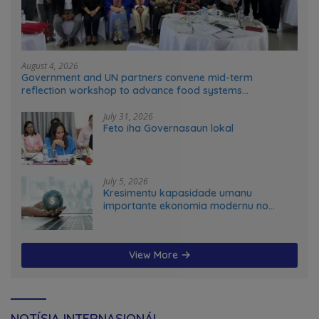
August 4, 2026
Government and UN partners convene mid-term
reflection workshop to advance food systems
transformation in Timor-Leste
July 31, 2026
Feto iha Governasaun lokal
July 5, 2026
Kresimentu kapasidade umanu
importante ekonomia modernu no
futuru
View More
NOTÍSIA INTERNASIONÁL