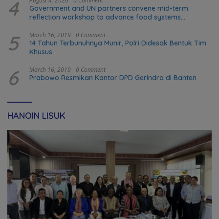
4
August 4, 2026
0 Comment
Government and UN partners convene mid-term
reflection workshop to advance food systems
transformation in Timor-Leste
5
March 16, 2019
0 Comment
14 Tahun Terbunuhnya Munir, Polri Didesak Bentuk Tim
Khusus
6
March 16, 2019
0 Comment
Prabowo Resmikan Kantor DPD Gerindra di Banten
HANOIN LISUK