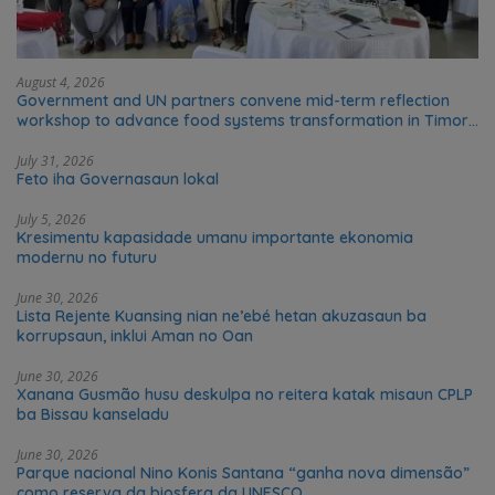
August 4, 2026
Government and UN partners convene mid-term reflection
workshop to advance food systems transformation in Timor-
Leste
July 31, 2026
Feto iha Governasaun lokal
July 5, 2026
Kresimentu kapasidade umanu importante ekonomia
modernu no futuru
June 30, 2026
Lista Rejente Kuansing nian ne’ebé hetan akuzasaun ba
korrupsaun, inklui Aman no Oan
June 30, 2026
Xanana Gusmão husu deskulpa no reitera katak misaun CPLP
ba Bissau kanseladu
June 30, 2026
Parque nacional Nino Konis Santana “ganha nova dimensão”
como reserva da biosfera da UNESCO