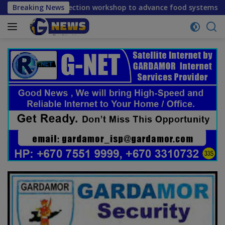
Skip
 reflection workshop to advance food systems transformation
Breaking News
to
content