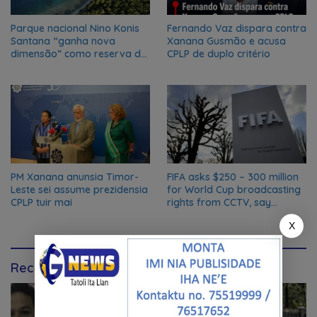
Parque nacional Nino Konis
Fernando Vaz dispara contra
Santana “ganha nova
Xanana Gusmão e acusa
dimensão” como reserva da
CPLP de duplo critério
biosfera da UNESCO
PM Xanana anunsia Timor-
FIFA asks $250 – 300 million
Leste sei assume prezidensia
for World Cup broadcasting
CPLP tuir mai
rights from CCTV, say
Chinese media; FIFA
X
responds to Global Times
talks ‘ongoing’
Recommendation for You