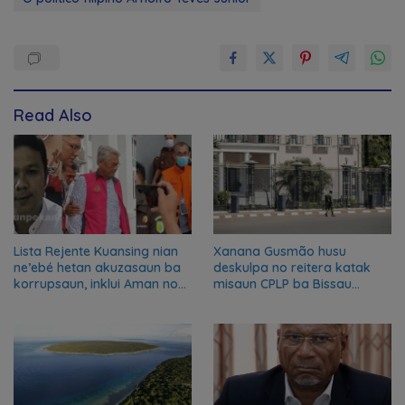
Read Also
Lista Rejente Kuansing nian
Xanana Gusmão husu
ne’ebé hetan akuzasaun ba
deskulpa no reitera katak
korrupsaun, inklui Aman no
misaun CPLP ba Bissau
Oan
kanseladu