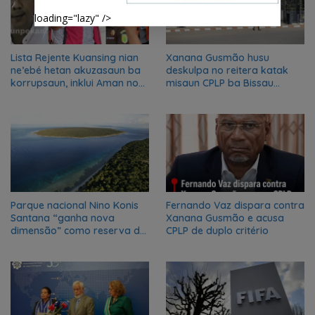
loading="lazy" />
Lista Rejente Kuansing nian
Xanana Gusmão husu
ne’ebé hetan akuzasaun ba
deskulpa no reitera katak
korrupsaun, inklui Aman no
misaun CPLP ba Bissau
Oan
kanseladu
Parque nacional Nino Konis
Fernando Vaz dispara contra
Santana “ganha nova
Xanana Gusmão e acusa
dimensão” como reserva da
CPLP de duplo critério
biosfera da UNESCO