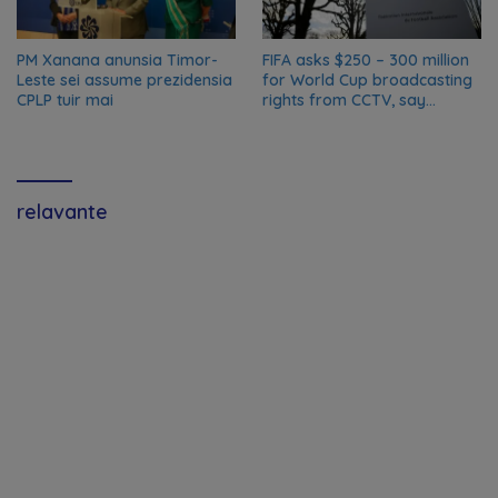
PM Xanana anunsia Timor-
FIFA asks $250 – 300 million
Leste sei assume prezidensia
for World Cup broadcasting
CPLP tuir mai
rights from CCTV, say
Chinese media; FIFA
responds to Global Times
talks ‘ongoing’
relavante