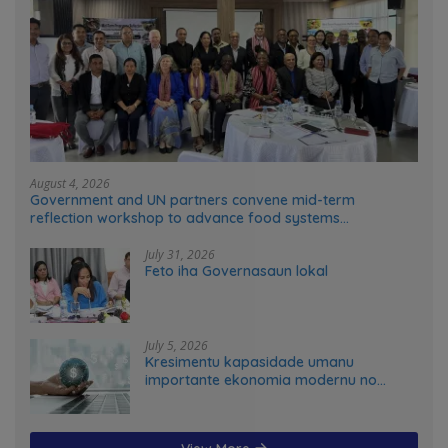
August 4, 2026
Government and UN partners convene mid-term
reflection workshop to advance food systems
transformation in Timor-Leste
July 31, 2026
Feto iha Governasaun lokal
July 5, 2026
Kresimentu kapasidade umanu
importante ekonomia modernu no
futuru