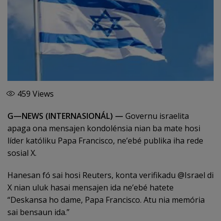
459
Views
G—NEWS (INTERNASIONÁL) —
Governu israelita
apaga ona mensajen kondolénsia nian ba mate hosi
líder katóliku Papa Francisco, ne’ebé publika iha rede
sosial X.
Hanesan fó sai hosi Reuters, konta verifikadu @Israel di
X nian uluk hasai mensajen ida ne’ebé hatete
“Deskansa ho dame, Papa Francisco. Atu nia memória
sai bensaun ida.”