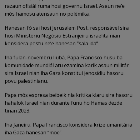
razaun ofisiál ruma hosi governu Israel. Asaun ne’e
mós hamosu atensaun no polémika.
Hanesan fó sai hosi Jerusalem Post, responsável sira
hosi Ministériu Negósiu Estranjeiru israelita nian
konsidera postu ne’e hanesan “sala ida”.
Iha fulan-novembru liubá, Papa Francisco husu ba
komunidade mundiál atu ezamina karik asaun militár
sira Israel nian iha Gaza konstitui jenosídiu hasoru
povu palestinianu.
Papa mós espresa beibeik nia krítika klaru sira hasoru
hahalok Israel nian durante funu ho Hamas dezde
tinan 2023.
Iha Janeiru, Papa Francisco konsidera krize umanitária
iha Gaza hanesan “moe”.