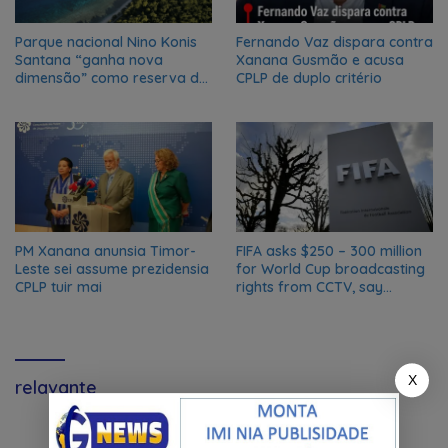
Parque nacional Nino Konis
Fernando Vaz dispara contra
Santana “ganha nova
Xanana Gusmão e acusa
dimensão” como reserva da
CPLP de duplo critério
biosfera da UNESCO
PM Xanana anunsia Timor-
FIFA asks $250 – 300 million
Leste sei assume prezidensia
for World Cup broadcasting
CPLP tuir mai
rights from CCTV, say
Chinese media; FIFA
responds to Global Times
talks ‘ongoing’
X
relavante