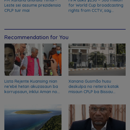
PM Xanana anunsia Timor-
FIFA asks $250 – 300 million
Leste sei assume prezidensia
for World Cup broadcasting
CPLP tuir mai
rights from CCTV, say
Chinese media; FIFA
responds to Global Times
talks ‘ongoing’
Recommendation for You
Lista Rejente Kuansing nian
Xanana Gusmão husu
ne’ebé hetan akuzasaun ba
deskulpa no reitera katak
korrupsaun, inklui Aman no
misaun CPLP ba Bissau
Oan
kanseladu