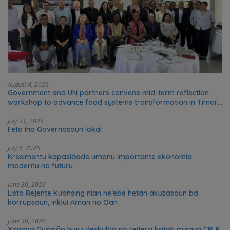
August 4, 2026
Government and UN partners convene mid-term reflection
workshop to advance food systems transformation in Timor-
Leste
July 31, 2026
Feto iha Governasaun lokal
July 5, 2026
Kresimentu kapasidade umanu importante ekonomia
modernu no futuru
June 30, 2026
Lista Rejente Kuansing nian ne’ebé hetan akuzasaun ba
korrupsaun, inklui Aman no Oan
June 30, 2026
Xanana Gusmão husu deskulpa no reitera katak misaun CPLP