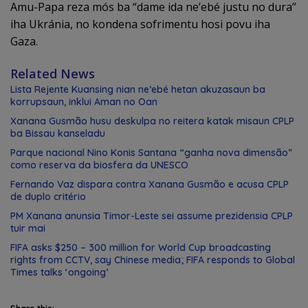
Amu-Papa reza mós ba “dame ida ne’ebé justu no dura”
iha Ukránia, no kondena sofrimentu hosi povu iha
Gaza.
Related News
Lista Rejente Kuansing nian ne’ebé hetan akuzasaun ba
korrupsaun, inklui Aman no Oan
Xanana Gusmão husu deskulpa no reitera katak misaun CPLP
ba Bissau kanseladu
Parque nacional Nino Konis Santana “ganha nova dimensão”
como reserva da biosfera da UNESCO
Fernando Vaz dispara contra Xanana Gusmão e acusa CPLP
de duplo critério
PM Xanana anunsia Timor-Leste sei assume prezidensia CPLP
tuir mai
FIFA asks $250 – 300 million for World Cup broadcasting
rights from CCTV, say Chinese media; FIFA responds to Global
Times talks ‘ongoing’