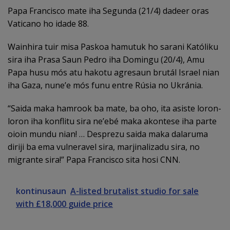
Papa Francisco mate iha Segunda (21/4) dadeer oras
Vaticano ho idade 88.
Wainhira tuir misa Paskoa hamutuk ho sarani Katóliku
sira iha Prasa Saun Pedro iha Domingu (20/4), Amu
Papa husu mós atu hakotu agresaun brutál Israel nian
iha Gaza, nune’e mós funu entre Rúsia no Ukránia.
“Saida maka hamrook ba mate, ba oho, ita asiste loron-
loron iha konflitu sira ne’ebé maka akontese iha parte
oioin mundu nian! … Desprezu saida maka dalaruma
diriji ba ema vulneravel sira, marjinalizadu sira, no
migrante sira!” Papa Francisco sita hosi CNN.
kontinusaun
A-listed brutalist studio for sale
with £18,000 guide price