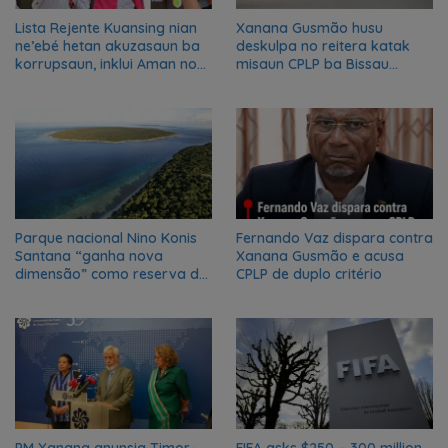
Lista Rejente Kuansing nian
Xanana Gusmão husu
ne’ebé hetan akuzasaun ba
deskulpa no reitera katak
korrupsaun, inklui Aman no
misaun CPLP ba Bissau
Oan
kanseladu
Parque nacional Nino Konis
Fernando Vaz dispara contra
Santana “ganha nova
Xanana Gusmão e acusa
dimensão” como reserva da
CPLP de duplo critério
biosfera da UNESCO