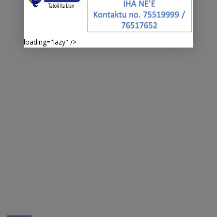
loading="lazy" />