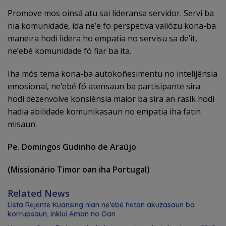
Promove mos oinsá atu sai lideransa servidor. Servi ba
nia komunidade, ida ne’e fo perspetiva valiózu kona-ba
maneira hodi lidera ho empatia no servisu sa de’it,
ne’ebé komunidade fó fiar ba ita.
Iha mós tema kona-ba autokoñesimentu no intelijênsia
emosional, ne’ebé fó atensaun ba partisipante sira
hodi dezenvolve konsiénsia maior ba sira an rasik hodi
hadia abilidade komunikasaun no empatia iha fatin
misaun.
Pe. Domingos Gudinho de Araújo
(Missionário Timor oan iha Portugal)
Related News
Lista Rejente Kuansing nian ne’ebé hetan akuzasaun ba
korrupsaun, inklui Aman no Oan