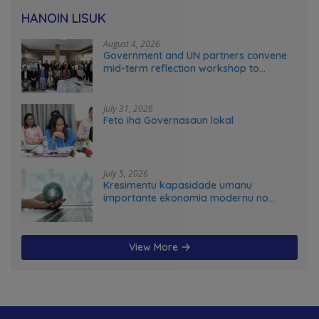
HANOIN LISUK
August 4, 2026
Government and UN partners convene
mid-term reflection workshop to
advance food systems transformation
in Timor-Leste
July 31, 2026
Feto iha Governasaun lokal
July 5, 2026
Kresimentu kapasidade umanu
importante ekonomia modernu no
futuru
View More