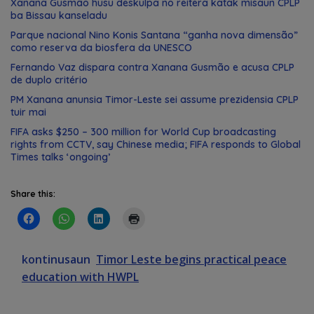
Xanana Gusmão husu deskulpa no reitera katak misaun CPLP
ba Bissau kanseladu
Parque nacional Nino Konis Santana “ganha nova dimensão”
como reserva da biosfera da UNESCO
Fernando Vaz dispara contra Xanana Gusmão e acusa CPLP
de duplo critério
PM Xanana anunsia Timor-Leste sei assume prezidensia CPLP
tuir mai
FIFA asks $250 – 300 million for World Cup broadcasting
rights from CCTV, say Chinese media; FIFA responds to Global
Times talks ‘ongoing’
Share this:
kontinusaun
Timor Leste begins practical peace
education with HWPL