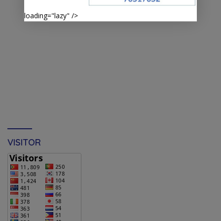
loading="lazy" />
VISITOR