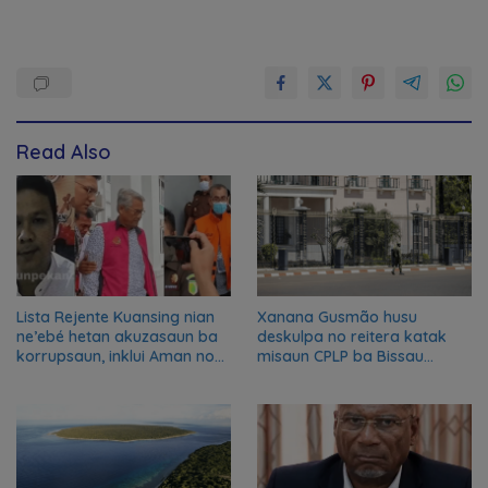
Read Also
Lista Rejente Kuansing nian
Xanana Gusmão husu
ne’ebé hetan akuzasaun ba
deskulpa no reitera katak
korrupsaun, inklui Aman no
misaun CPLP ba Bissau
Oan
kanseladu