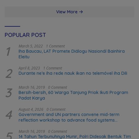
View More
POPULAR POST
1
March 5, 2022
1 Comment
Iha Baucau, LAT Promete Diálogu Nasionál Bainhira
Eleitu
2
April 8, 2023
1 Comment
Durante ne’e iha rede nauk ikan no telemóvel iha Dili
3
March 16, 2019
0 Comment
Bersih-bersih, 60 Warga Tanjung Priok Ikuti Program
Padat Karya
4
August 4, 2026
0 Comment
Government and UN partners convene mid-term
reflection workshop to advance food systems
transformation in Timor-Leste
5
March 16, 2019
0 Comment
14 Tahun Terbunuhnya Munir, Polri Didesak Bentuk Tim