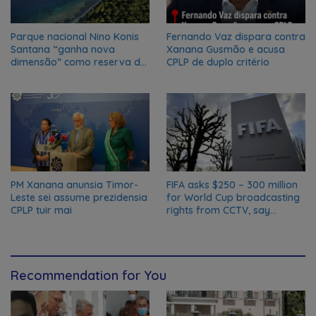
Parque nacional Nino Konis
Fernando Vaz dispara contra
Santana “ganha nova
Xanana Gusmão e acusa
dimensão” como reserva da
CPLP de duplo critério
biosfera da UNESCO
PM Xanana anunsia Timor-
FIFA asks $250 – 300 million
Leste sei assume prezidensia
for World Cup broadcasting
CPLP tuir mai
rights from CCTV, say
Chinese media; FIFA
responds to Global Times
talks ‘ongoing’
Recommendation for You