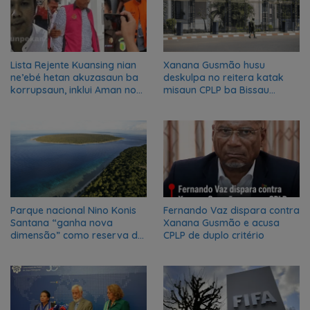
Lista Rejente Kuansing nian
Xanana Gusmão husu
ne’ebé hetan akuzasaun ba
deskulpa no reitera katak
korrupsaun, inklui Aman no
misaun CPLP ba Bissau
Oan
kanseladu
Parque nacional Nino Konis
Fernando Vaz dispara contra
Santana “ganha nova
Xanana Gusmão e acusa
dimensão” como reserva da
CPLP de duplo critério
biosfera da UNESCO