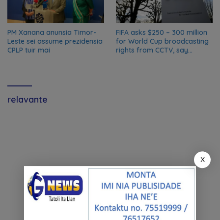
PM Xanana anunsia Timor-
FIFA asks $250 – 300 million
Leste sei assume prezidensia
for World Cup broadcasting
CPLP tuir mai
rights from CCTV, say
Chinese media; FIFA
responds to Global Times
talks ‘ongoing’
relavante
X