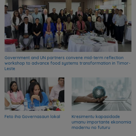
Government and UN partners convene mid-term reflection
workshop to advance food systems transformation in Timor-
Leste
Feto iha Governasaun lokal
Kresimentu kapasidade
umanu importante ekonomia
modernu no futuru