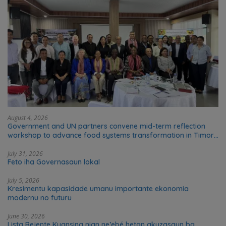
August 4, 2026
Government and UN partners convene mid-term reflection
workshop to advance food systems transformation in Timor-
Leste
July 31, 2026
Feto iha Governasaun lokal
July 5, 2026
Kresimentu kapasidade umanu importante ekonomia
modernu no futuru
June 30, 2026
Lista Rejente Kuansing nian ne’ebé hetan akuzasaun ba