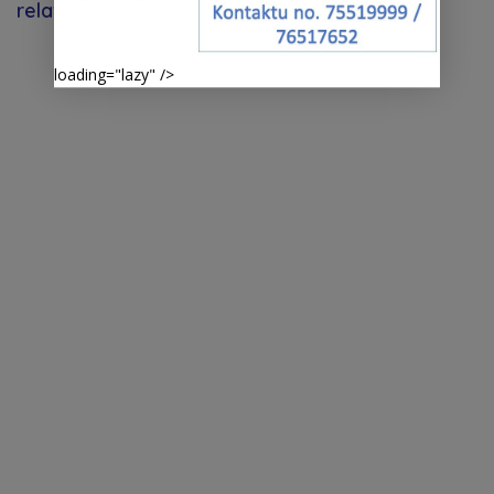
relavante
loading="lazy" />