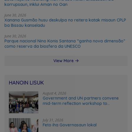
korrupsaun, inklui Aman no Oan
June 30, 2026
Xanana Gusmão husu deskulpa no reitera katak misaun CPLP
ba Bissau kanseladu
June 30, 2026
Parque nacional Nino Konis Santana “ganha nova dimensão”
como reserva da biosfera da UNESCO
View More
HANOIN LISUK
August 4, 2026
Government and UN partners convene
mid-term reflection workshop to
advance food systems transformation
in Timor-Leste
July 31, 2026
Feto iha Governasaun lokal