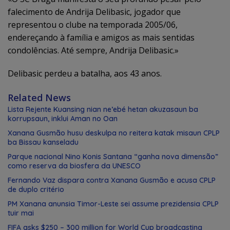
falecimento de Andrija Delibasic, jogador que
representou o clube na temporada 2005/06,
endereçando à família e amigos as mais sentidas
condolências. Até sempre, Andrija Delibasic.»
Delibasic perdeu a batalha, aos 43 anos.
Related News
Lista Rejente Kuansing nian ne’ebé hetan akuzasaun ba
korrupsaun, inklui Aman no Oan
Xanana Gusmão husu deskulpa no reitera katak misaun CPLP
ba Bissau kanseladu
Parque nacional Nino Konis Santana “ganha nova dimensão”
como reserva da biosfera da UNESCO
Fernando Vaz dispara contra Xanana Gusmão e acusa CPLP
de duplo critério
PM Xanana anunsia Timor-Leste sei assume prezidensia CPLP
tuir mai
FIFA asks $250 – 300 million for World Cup broadcasting