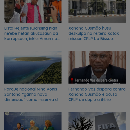
Lista Rejente Kuansing nian
Xanana Gusmão husu
ne’ebé hetan akuzasaun ba
deskulpa no reitera katak
korrupsaun, inklui Aman no
misaun CPLP ba Bissau
Oan
kanseladu
Parque nacional Nino Konis
Fernando Vaz dispara contra
Santana “ganha nova
Xanana Gusmão e acusa
dimensão” como reserva da
CPLP de duplo critério
biosfera da UNESCO