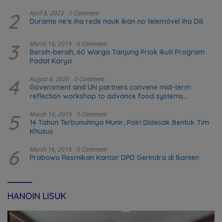
2
April 8, 2023
1 Comment
Durante ne’e iha rede nauk ikan no telemóvel iha Dili
3
March 16, 2019
0 Comment
Bersih-bersih, 60 Warga Tanjung Priok Ikuti Program
Padat Karya
4
August 4, 2026
0 Comment
Government and UN partners convene mid-term
reflection workshop to advance food systems
transformation in Timor-Leste
5
March 16, 2019
0 Comment
14 Tahun Terbunuhnya Munir, Polri Didesak Bentuk Tim
Khusus
6
March 16, 2019
0 Comment
Prabowo Resmikan Kantor DPD Gerindra di Banten
HANOIN LISUK