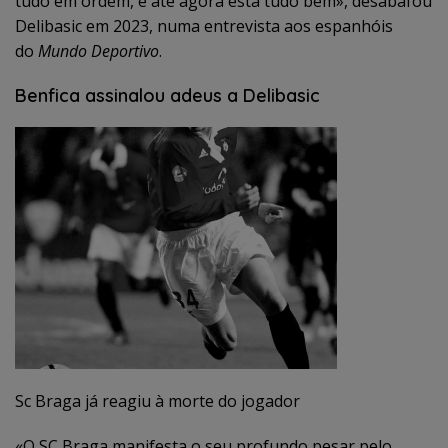
tudo em ordem, e até agora está tudo bem», desabafou
Delibasic em 2023, numa entrevista aos espanhóis
do
Mundo Deportivo
.
Benfica assinalou adeus a Delibasic
Sc Braga já reagiu à morte do jogador
«O SC Braga manifesta o seu profundo pesar pelo