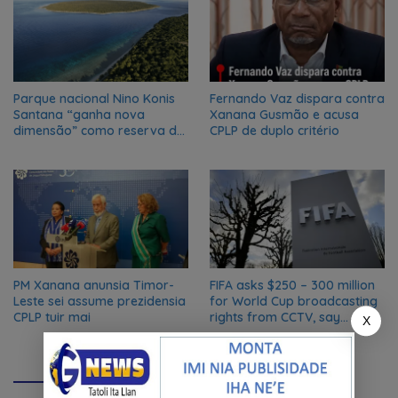
Parque nacional Nino Konis
Fernando Vaz dispara contra
Santana “ganha nova
Xanana Gusmão e acusa
dimensão” como reserva da
CPLP de duplo critério
biosfera da UNESCO
PM Xanana anunsia Timor-
FIFA asks $250 – 300 million
Leste sei assume prezidensia
for World Cup broadcasting
CPLP tuir mai
rights from CCTV, say
X
Chinese media; FIFA
responds to Global Times
talks ‘ongoing’