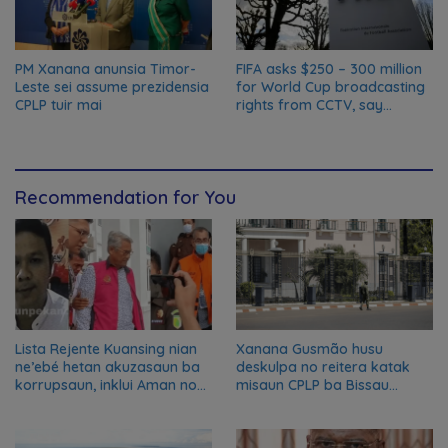
PM Xanana anunsia Timor-
FIFA asks $250 – 300 million
Leste sei assume prezidensia
for World Cup broadcasting
CPLP tuir mai
rights from CCTV, say
Chinese media; FIFA
responds to Global Times
talks ‘ongoing’
Recommendation for You
Lista Rejente Kuansing nian
Xanana Gusmão husu
ne’ebé hetan akuzasaun ba
deskulpa no reitera katak
korrupsaun, inklui Aman no
misaun CPLP ba Bissau
Oan
kanseladu