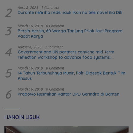
2
April 8, 2023
1 Comment
Durante ne’e iha rede nauk ikan no telemóvel iha Dili
3
March 16, 2019
0 Comment
Bersih-bersih, 60 Warga Tanjung Priok Ikuti Program
Padat Karya
4
August 4, 2026
0 Comment
Government and UN partners convene mid-term
reflection workshop to advance food systems
transformation in Timor-Leste
5
March 16, 2019
0 Comment
14 Tahun Terbunuhnya Munir, Polri Didesak Bentuk Tim
Khusus
6
March 16, 2019
0 Comment
Prabowo Resmikan Kantor DPD Gerindra di Banten
HANOIN LISUK