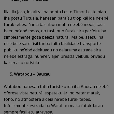
Illa Illa Jaco, lokaliza iha ponta Leste Timor Leste nian,
iha postu Tutuala, hanesan paraízu tropikál ida ne’ebé
furak tebes.. Ninia tasi-ibun mutin ne’ebé moos, tasi-
been ne’ebé moos, no tasi-ibun furak sira perfeitu ba
simplesmente goza beleza naturál. Maibé, asesu iha
ne’e bele sai difisil tanba falta fasilidade transporte
públiku ne’ebé adekuadu no dalaruma estrada sira
ne’ebé estraga, nune’e viajen presiza veíkulu privadu
ka servisu turístiku.
Watabou – Baucau
Watabou hanesan fatin turístiku ida iha Baucau ne’ebé
oferese vista naturál espetakulár, ho natar matak,
foho, no atmosfera aldeia ne’ebé furak tebes.
Infelizmente, estrada ba Watabou maka fatuk-laran
sempre fasil atu atravesa.