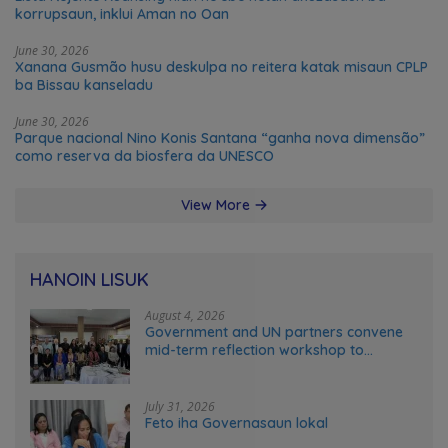
korrupsaun, inklui Aman no Oan
June 30, 2026
Xanana Gusmão husu deskulpa no reitera katak misaun CPLP
ba Bissau kanseladu
June 30, 2026
Parque nacional Nino Konis Santana “ganha nova dimensão”
como reserva da biosfera da UNESCO
View More
HANOIN LISUK
August 4, 2026
Government and UN partners convene
mid-term reflection workshop to
advance food systems transformation
in Timor-Leste
July 31, 2026
Feto iha Governasaun lokal