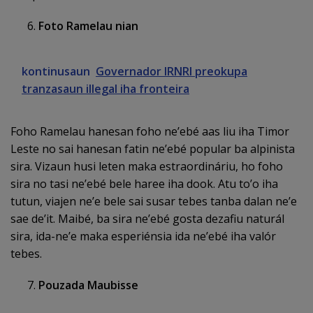
Foto Ramelau nian
kontinusaun
Governador IRNRI preokupa
tranzasaun illegal iha fronteira
Foho Ramelau hanesan foho ne’ebé aas liu iha Timor
Leste no sai hanesan fatin ne’ebé popular ba alpinista
sira. Vizaun husi leten maka estraordináriu, ho foho
sira no tasi ne’ebé bele haree iha dook. Atu toʼo iha
tutun, viajen neʼe bele sai susar tebes tanba dalan neʼe
sae de’it. Maibé, ba sira ne’ebé gosta dezafiu naturál
sira, ida-ne’e maka esperiénsia ida ne’ebé iha valór
tebes.
Pouzada
Maubisse