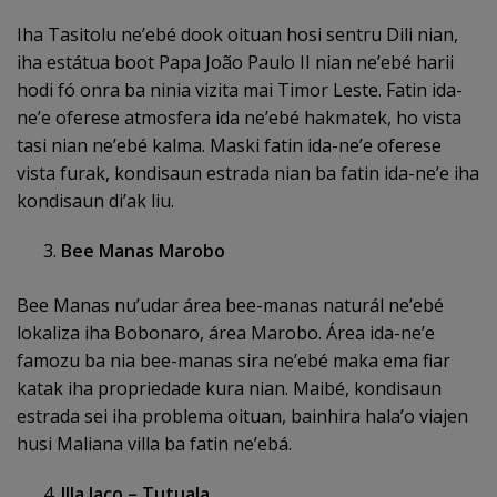
Iha Tasitolu ne’ebé dook oituan hosi sentru Dili nian,
iha estátua boot Papa João Paulo II nian ne’ebé harii
hodi fó onra ba ninia vizita mai Timor Leste. Fatin ida-
ne’e oferese atmosfera ida ne’ebé hakmatek, ho vista
tasi nian ne’ebé kalma. Maski fatin ida-ne’e oferese
vista furak, kondisaun estrada nian ba fatin ida-ne’e iha
kondisaun di’ak liu.
Bee Manas Marobo
Bee Manas nu’udar área bee-manas naturál ne’ebé
lokaliza iha Bobonaro, área Marobo. Área ida-ne’e
famozu ba nia bee-manas sira ne’ebé maka ema fiar
katak iha propriedade kura nian. Maibé, kondisaun
estrada sei iha problema oituan, bainhira hala’o viajen
husi Maliana villa ba fatin ne’ebá.
Illa Jaco – Tutuala