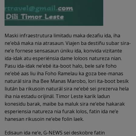
Maski infraestrutura limitadu maka dezafiu ida, iha
ne’ebá maka nia atrasaun. Viajen ba destiñu subar sira-
ne’e fornese sensasaun úniku ida, konvida vizitante
ida-idak atu esperiénsia dame loloos natureza nian.
Pasu ida-idak ne’ebé ita-boot halo, bele sa’e foho
ne’ebé aas liu iha Foho Ramelau ka goza bee-manas
naturál sira iha Bee Manas Marobo, lori ita-boot besik
liután ba rikusoin naturál sira ne’ebé sei prezerva hela
iha nia estadu orijinál. Timor Leste karik ladun
konesidu barak, maibe ba maluk sira ne’ebe hakarak
esperiensia natureza nia furak lolos, fatin ida ne’e
hanesan rikusoin ne’ebe folin laek.
Edisaun ida ne’e, G-NEWS sei deskobre fatin