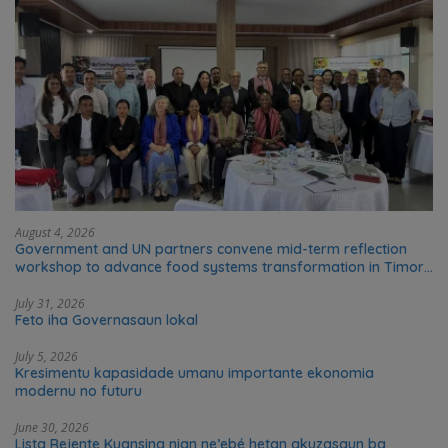
August 4, 2026
Government and UN partners convene mid-term reflection
workshop to advance food systems transformation in Timor-
Leste
July 31, 2026
Feto iha Governasaun lokal
July 5, 2026
Kresimentu kapasidade umanu importante ekonomia
modernu no futuru
June 30, 2026
Lista Rejente Kuansing nian ne’ebé hetan akuzasaun ba