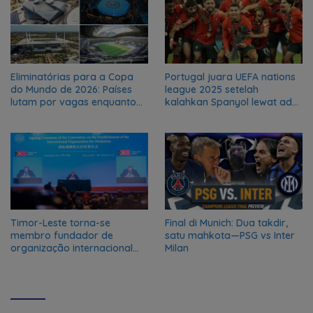
Eliminatórias para a Copa
Portugal juara UEFA nations
do Mundo de 2026: Países
league 2025 setelah
lutam por vagas enquanto
kalahkan Spanyol lewat adu
os anfitriões já estão
penalti
garantidos
Timor-Leste torna-se
Final di Munich: Dua takdir,
membro fundador de
satu mahkota—PSG vs Inter
organização internacional
Milan
para a Mediação e
Resolução Pacífica de
Conflitos