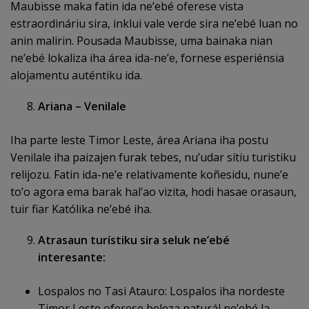
Maubisse maka fatin ida ne’ebé oferese vista
estraordináriu sira, inklui vale verde sira ne’ebé luan no
anin malirin. Pousada Maubisse, uma bainaka nian
ne’ebé lokaliza iha área ida-ne’e, fornese esperiénsia
alojamentu auténtiku ida.
Ariana – Venilale
Iha parte leste Timor Leste, área Ariana iha postu
Venilale iha paizajen furak tebes, nu’udar sítiu turistiku
relijozu. Fatin ida-ne’e relativamente koñesidu, nune’e
to’o agora ema barak hal’ao vizita, hodi hasae orasaun,
tuir fiar Katólika ne’ebé iha.
Atrasaun turístiku sira seluk ne’ebé
interesante:
Lospalos no Tasi Atauro: Lospalos iha nordeste
Timor Leste oferese beleza naturál ne’ebé la