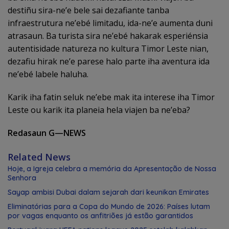
destiñu sira-ne’e bele sai dezafiante tanba
infraestrutura ne’ebé limitadu, ida-ne’e aumenta duni
atrasaun. Ba turista sira ne’ebé hakarak esperiénsia
autentisidade natureza no kultura Timor Leste nian,
dezafiu hirak ne’e parese halo parte iha aventura ida
ne’ebé labele haluha.
Karik iha fatin seluk ne’ebe mak ita interese iha Timor
Leste ou karik ita planeia hela viajen ba ne’eba?
Redasaun G—NEWS
Related News
Hoje, a Igreja celebra a memória da Apresentação de Nossa
Senhora
Sayap ambisi Dubai dalam sejarah dari keunikan Emirates
Eliminatórias para a Copa do Mundo de 2026: Países lutam
por vagas enquanto os anfitriões já estão garantidos