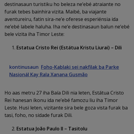
destinasaun turistiku ho beleza ne’ebé atraiante no
furak tebes bainhira vizita. Maibé, ba viajante
aventureiru, fatin sira-ne’e oferese esperiénsia ida
ne’ebé labele haluha. Iha ne’e destinasaun balun ne’ebé
bele vizita iha Timor Leste:
Estatua Cristo Rei (Estátua Kristu Liurai) – Dili
kontinusaun
Foho-Kablaki sei nakfilak ba Parke
Nasionál Kay Rala Xanana Gusmão
Ho aas metru 27 iha Baía Dili nia leten, Estátua Cristo
Rei hanesan íkonu ida ne’ebé famozu liu iha Timor
Leste. Husi leten, vizitante sira bele goza vista furak ba
tasi, foho, no sidade furak Dili.
Est
atua
João Paulo II – Tasitolu