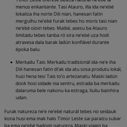
menus enkantante. Tasi Atauro, illa ida ne’ebé
lokaliza iha norte Dili nian, hanesan fatin
mergulhu ne’ebé furak tebes ho moris tasi nian
ne’ebé oioin tebes. Maibé, asesu ba Atauro
limitadu tebes tanba ró sira ne’ebé uza hodi
atravesa dala barak ladún konfiável durante
époka balu.
Merkadu Tais: Merkadu tradisionál ida-ne’e iha
Dili hanesan fatin di’ak ida atu sosa produtu lokál,
husi hena tesi Tais to’o artezanatu. Maski ladún
dook hosi sidade nia sentru, estrada ba merkadu
dalaruma bele nakonu ka estraga, liuliu bainhira
udan.
Furak natureza ne’e ne’ebé naturál tebes no seidauk
kona husi ema mak halo Timor Leste sai paraízu subar
ba ema ne’ebé hadomi natureza. Maski viajen ba