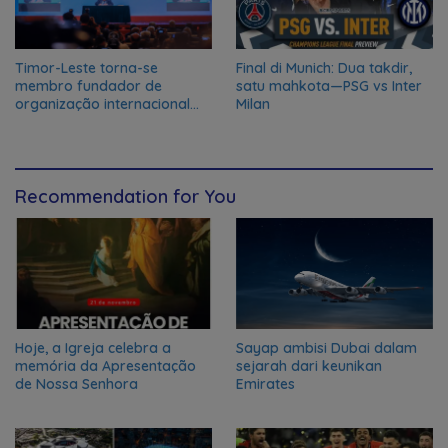
Timor-Leste torna-se
Final di Munich: Dua takdir,
membro fundador de
satu mahkota—PSG vs Inter
organização internacional
Milan
para a Mediação e
Resolução Pacífica de
Conflitos
Recommendation for You
Hoje, a Igreja celebra a
Sayap ambisi Dubai dalam
memória da Apresentação
sejarah dari keunikan
de Nossa Senhora
Emirates