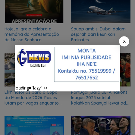
Hoje, a Igreja celebra a
Sayap ambisi Dubai dalam
memória da Apresentação
sejarah dari keunikan
de Nossa Senhora
Emirates
X
loading="lazy" />
Eliminatórias para a Copa
Portugal juara UEFA nations
do Mundo de 2026: Países
league 2025 setelah
lutam por vagas enquanto
kalahkan Spanyol lewat adu
os anfitriões já estão
penalti
garantidos