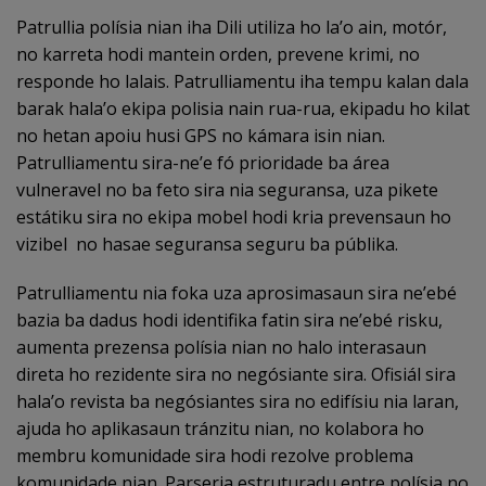
Patrullia polísia nian iha Dili utiliza ho la’o ain, motór,
no karreta hodi mantein orden, prevene krimi, no
responde ho lalais. Patrulliamentu iha tempu kalan dala
barak hala’o ekipa polisia nain rua-rua, ekipadu ho kilat
no hetan apoiu husi GPS no kámara isin nian.
Patrulliamentu sira-ne’e fó prioridade ba área
vulneravel no ba feto sira nia seguransa, uza pikete
estátiku sira no ekipa mobel hodi kria prevensaun ho
vizibel no hasae seguransa seguru ba públika.
Patrulliamentu nia foka uza aprosimasaun sira ne’ebé
bazia ba dadus hodi identifika fatin sira ne’ebé risku,
aumenta prezensa polísia nian no halo interasaun
direta ho rezidente sira no negósiante sira. Ofisiál sira
hala’o revista ba negósiantes sira no edifísiu nia laran,
ajuda ho aplikasaun tránzitu nian, no kolabora ho
membru komunidade sira hodi rezolve problema
komunidade nian. Parseria estruturadu entre polísia no