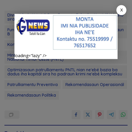
X
Diversidade Krimi & Patrullamentu Foka iha Kapitál Urbanu
sira
Fundasaun Mahein hato’o paraser Politika ba PN Komisaun
B
Konklusaun no Rekomensaun
Ministerio do Interior no Komando Geral da Polisia
loading="lazy" />
Nasional Timor-Leste (PNTL)
Optimizasaun patrulliamentu PNTL nian ne'ebé bazia ba
dadus iha kapitál sira ho padraun krimi ne'ebé kompleksu
Patrulliamentu Preventiva
Rekomendasaun Operasionál
Rekomendasaun Polítika