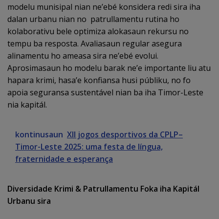
modelu munisipal nian ne’ebé konsidera redi sira iha
dalan urbanu nian no patrullamentu rutina ho
kolaborativu bele optimiza alokasaun rekursu no
tempu ba resposta. Avaliasaun regular asegura
alinamentu ho ameasa sira ne’ebé evolui.
Aprosimasaun ho modelu barak ne’e importante liu atu
hapara krimi, hasa’e konfiansa husi públiku, no fo
apoia seguransa sustentável nian ba iha Timor-Leste
nia kapitál.
kontinusaun
XII jogos desportivos da CPLP–
Timor-Leste 2025: uma festa de língua,
fraternidade e esperança
Diversidade Krimi & Patrullamentu Foka iha Kapitál
Urbanu sira