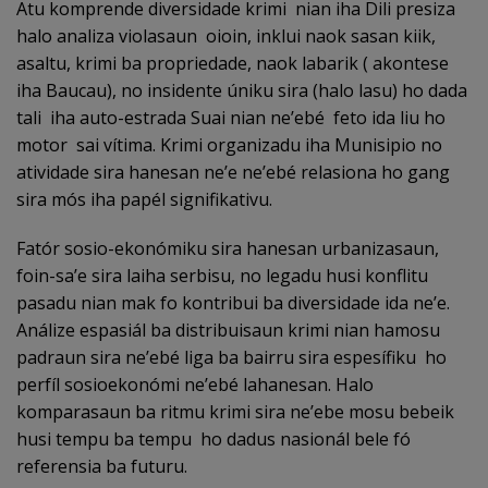
Atu komprende diversidade krimi nian iha Dili presiza
halo analiza violasaun oioin, inklui naok sasan kiik,
asaltu, krimi ba propriedade, naok labarik ( akontese
iha Baucau), no insidente úniku sira (halo lasu) ho dada
tali iha auto-estrada Suai nian ne’ebé feto ida liu ho
motor sai vítima. Krimi organizadu iha Munisipio no
atividade sira hanesan ne’e ne’ebé relasiona ho gang
sira mós iha papél signifikativu.
Fatór sosio-ekonómiku sira hanesan urbanizasaun,
foin-sa’e sira laiha serbisu, no legadu husi konflitu
pasadu nian mak fo kontribui ba diversidade ida ne’e.
Análize espasiál ba distribuisaun krimi nian hamosu
padraun sira ne’ebé liga ba bairru sira espesífiku ho
perfíl sosioekonómi ne’ebé lahanesan. Halo
komparasaun ba ritmu krimi sira ne’ebe mosu bebeik
husi tempu ba tempu ho dadus nasionál bele fó
referensia ba futuru.