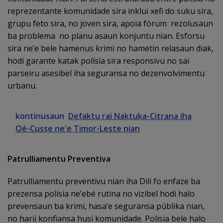
reprezentante komunidade sira inklui xefi do suku sira,
grupu feto sira, no joven sira, apoia fórum rezolusaun
ba problema no planu asaun konjuntu nian. Esforsu
sira ne’e bele hamenus krimi no hametin relasaun diak,
hodi garante katak polísia sira responsivu no sai
parseiru asesibel iha seguransa no dezenvolvimentu
urbanu.
kontinusaun
Defaktu rai Naktuka-Citrana iha
Oé-Cusse ne'e Timor-Leste nian
Patrulliamentu Preventiva
Patrulliamentu preventivu nian iha Dili fo enfaze ba
prezensa polísia ne’ebé rutina no vizibel hodi halo
prevensaun ba krimi, hasa’e seguransa públika nian,
no harii konfiansa husi komunidade. Polisia bele halo