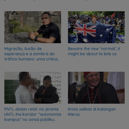
seus filhos
Migração, ilusão de
Beware the new ‘normal’, it
esperança e a sombra do
might be about to bite us
tráfico humano: uma crítica
social à realidade atual em
Portugal
PNTL detein retór no jerente
Krisis selibat di kalangan
UNTL iha koridor “autonomia
Klerus
kampus” no oinsá públiku
nia reasaun?