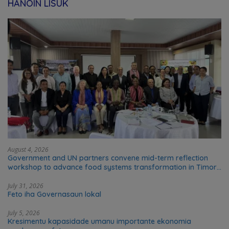
HANOIN LISUK
August 4, 2026
Government and UN partners convene mid-term reflection
workshop to advance food systems transformation in Timor-
Leste
July 31, 2026
Feto iha Governasaun lokal
July 5, 2026
Kresimentu kapasidade umanu importante ekonomia