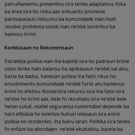
patrulliamentu preventivu sira tenke adaptativu, foka
ba área sira ho risku aas enkuantu promove
partisipasaun inkluzivu ba komunidade nian hodi
rezolve problema sosiál nian ne’ebé kontribui ba
hamosu krimi.
Konklusaun no Rekomensaun
Estratéjia polísia nian iha kapitál sira ho padraun krime
oioin tenke halo balansu ba aplikasaun ne’ebé sai alvu,
bazia ba dadus, hanesan polísia iha fatin rikus ho
envolvimentu komunidade ne’ebé forte atu hamenus
krimi ho efetivu. Konsentra rekursu sira iha fatin sira
ne’ebe ho krimi aas, bele fo rezultadu sira ne’ebé bele
hetan sukat, maibé seguransa sustentábel depende ba
harii efikásia ho koletiva liuhusi relasaun sira entre
polísia no rezidentes iha bairu laran. Polítika sira tenke
fo enfaze ba abordajen ne’ebé ekuitativu, bazeia ba