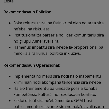
Leste
Rekomendasaun Polítika:
Foka rekursu sira iha fatin krimi nian no area sira
ne’ebe iha risku aas.
Institusionaliza parseria ho lider komunitariu sira
no grupu vulneravel sira.
Hamenus impaktu sira ne’ebé la-proporsionál ba
minoria sira liuhusi polítika inkluzivu.
Rekomendasaun Operasionál:
Implementa ho meus sira hodi halo mapamentu
krimi nian hodi akompaña tendénsia sira ne’ebe
Hala’o treinamentu ba unidade polisia konaba
kompeténsia kulturál no rezolusaun konflitu.
Esklui ofisiál sira ne’ebé membru GAM husi
patrullamentu relevante sira no hala’o avaliasaun