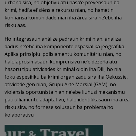
urbana sira, ho objetivu atu hasa’e prevensaun ba
krimi, hadi’a efisiénsia rekursu nian, no hametin
konfiansa komunidade nian iha área sira ne’ebe iha
risku aas.
Ho integrasaun análize padraun krimi nian, analiza
dadus ne’ebé iha komponente espasial ka jeográfika.
Aplika prinsípiu polisiamentu komunitáriu nian, no
halo aprosimasaun komprensivu ne’e dezeña atu
hasoru tipu atividades kriminál oioin iha Dili, ho nia
foku espesífiku ba krimi organizadu sira iha Oekussie,
atividade gen nian, Grupu Arte Marsial (GAM) no
violensia oportunista nian ne’ebe liuhusi mekanismu
patrulliamentu adaptativu, halo identifikasaun iha area
risku sira, no fornese solusaun ba problema ho
kolaborativu.