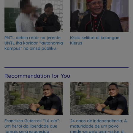
Krisis selibat di kalangan
PNTL detein retór no jerente
Klerus
UNTL iha koridor “autonomia
kampus” no oinsá públiku
nia reasaun?
Recommendation for You
Francisco Guterres “Lú-olo”:
24 anos de independência: A
um herói da liberdade que
maturidade de um povo
jamais será esquecido
mede-se pelo bem-estar dos