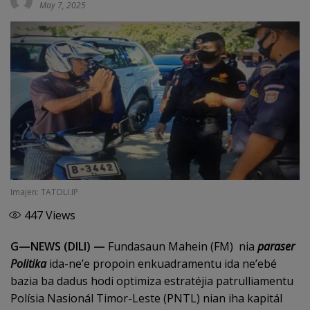
May 7, 2025
Imajen: TATOLI.IP
447
Views
G—NEWS (DILI) —
Fundasaun Mahein (FM) nia
paraser
Politika
ida-ne’e propoin enkuadramentu ida ne’ebé
bazia ba dadus hodi optimiza estratéjia patrulliamentu
Polísia Nasionál Timor-Leste (PNTL) nian iha kapitál