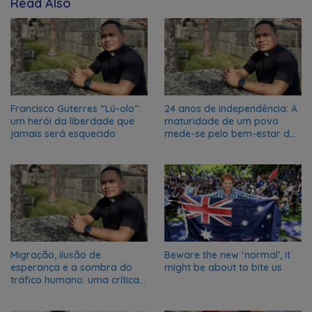
Read Also
Francisco Guterres “Lú-olo”:
24 anos de independência: A
um herói da liberdade que
maturidade de um povo
jamais será esquecido
mede-se pelo bem-estar dos
seus filhos
Migração, ilusão de
Beware the new ‘normal’, it
esperança e a sombra do
might be about to bite us
tráfico humano: uma crítica
social à realidade atual em
Portugal