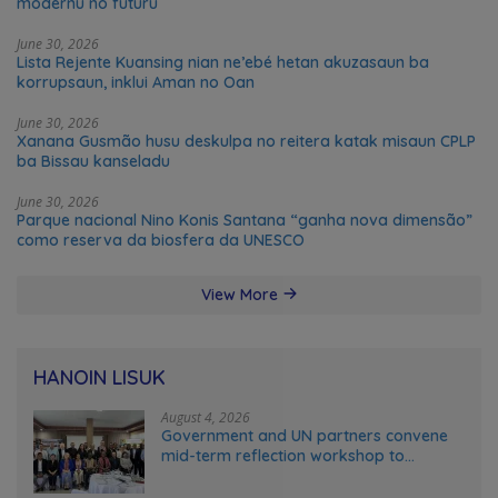
modernu no futuru
June 30, 2026
Lista Rejente Kuansing nian ne’ebé hetan akuzasaun ba
korrupsaun, inklui Aman no Oan
June 30, 2026
Xanana Gusmão husu deskulpa no reitera katak misaun CPLP
ba Bissau kanseladu
June 30, 2026
Parque nacional Nino Konis Santana “ganha nova dimensão”
como reserva da biosfera da UNESCO
View More
HANOIN LISUK
August 4, 2026
Government and UN partners convene
mid-term reflection workshop to
advance food systems transformation
in Timor-Leste