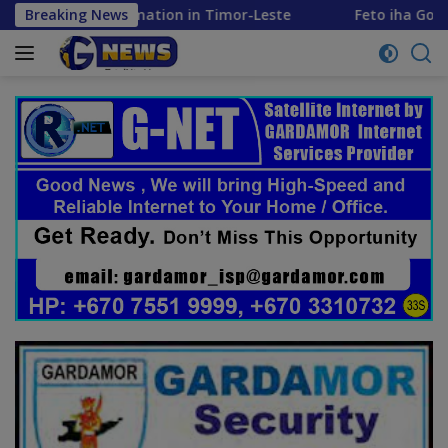
Skip
ation in Timor-Leste
Breaking News
Feto iha Governasaun lokal
to
content