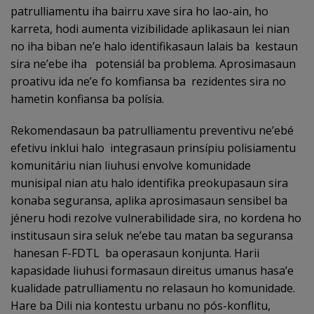
patrulliamentu iha bairru xave sira ho lao-ain, ho
karreta, hodi aumenta vizibilidade aplikasaun lei nian
no iha biban ne’e halo identifikasaun lalais ba kestaun
sira ne’ebe iha potensiál ba problema. Aprosimasaun
proativu ida ne’e fo komfiansa ba rezidentes sira no
hametin konfiansa ba polísia.
Rekomendasaun ba patrulliamentu preventivu ne’ebé
efetivu inklui halo integrasaun prinsípiu polisiamentu
komunitáriu nian liuhusi envolve komunidade
munisipal nian atu halo identifika preokupasaun sira
konaba seguransa, aplika aprosimasaun sensibel ba
jéneru hodi rezolve vulnerabilidade sira, no kordena ho
institusaun sira seluk ne’ebe tau matan ba seguransa
hanesan F-FDTL ba operasaun konjunta. Harii
kapasidade liuhusi formasaun direitus umanus hasa’e
kualidade patrulliamentu no relasaun ho komunidade.
Hare ba Dili nia kontestu urbanu no pós-konflitu,