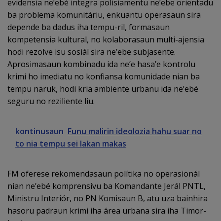
evidensia ne’ebé integra polisiamentu ne’ebe orientadu
ba problema komunitáriu, enkuantu operasaun sira
depende ba dadus iha tempu-ril, formasaun
kompetensia kultural, no kolaborasaun multi-ajensia
hodi rezolve isu sosiál sira ne’ebe subjasente.
Aprosimasaun kombinadu ida ne’e hasa’e kontrolu
krimi ho imediatu no konfiansa komunidade nian ba
tempu naruk, hodi kria ambiente urbanu ida ne’ebé
seguru no reziliente liu.
kontinusaun
Funu malirin ideolozia hahu suar no
to nia tempu sei lakan makas
FM oferese rekomendasaun polítika no operasionál
nian ne’ebé komprensivu ba Komandante Jerál PNTL,
Ministru Interiór, no PN Komisaun B, atu uza bainhira
hasoru padraun krimi iha área urbana sira iha Timor-