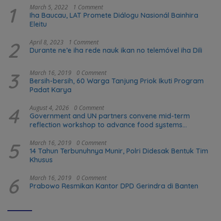
1
March 5, 2022
1 Comment
Iha Baucau, LAT Promete Diálogu Nasionál Bainhira
Eleitu
2
April 8, 2023
1 Comment
Durante ne’e iha rede nauk ikan no telemóvel iha Dili
3
March 16, 2019
0 Comment
Bersih-bersih, 60 Warga Tanjung Priok Ikuti Program
Padat Karya
4
August 4, 2026
0 Comment
Government and UN partners convene mid-term
reflection workshop to advance food systems
transformation in Timor-Leste
5
March 16, 2019
0 Comment
14 Tahun Terbunuhnya Munir, Polri Didesak Bentuk Tim
Khusus
6
March 16, 2019
0 Comment
Prabowo Resmikan Kantor DPD Gerindra di Banten