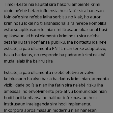
Timor-Leste nia kapitál sira hasoru ambiente krimi
oioin ne’ebé hetan influensia husi fatór sira hanesan
foin-sa’e sira ne’ebe laiha serbisu no kiak, ho autór
kriminozu lokál no transnasionál sira ne’ebé komplika
esforsu aplikasaun lei nian. Infiltrasaun okazional husi
aplikasaun lei husi elementu kriminozu sira ne’ebe
dezafia liu tan konfiansa públiku. Iha kontestu ida ne’e,
estratéjia patrulliamentu PNTL nian tenke adaptativu,
bazia ba dadus, no responde ba padraun krimi ne’ebé
muda lalais iha bairru sira.
Estratéjia patrulliamentu ne’ebé efetivu envolve
kolokasaun ba alvu bazia ba dadus krimi nian, aumenta
vizibilidade polísia nian iha fatin sira ne’ebé risku iha
ameasas, no envolvimentu pro-ativu komunidade nian
hodi harii konfiansa no halibur informasaun husi
institusaun intelegencia sira hodi implementa.
Inkorpora aprosimasaun modernu nian hanesan