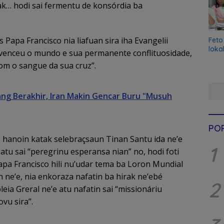
ak… hodi sai fermentu de konsórdia ba
 Papa Francisco nia liafuan sira iha Evangelii
Feto
loka
venceu o mundo e sua permanente conflituosidade,
com o sangue da sua cruz”.
ng Berakhir, Iran Makin Gencar Buru "Musuh
PO
fó hanoin katak selebraçsaun Tinan Santu ida ne’e
1
 atu sai “peregrinu esperansa nian” no, hodi foti
Papa Francisco hili nu’udar tema ba Loron Mundial
n ne’e, nia enkoraza nafatin ba hirak ne’ebé
2
eia Greral ne’e atu nafatin sai “missionáriu
vu sira”.