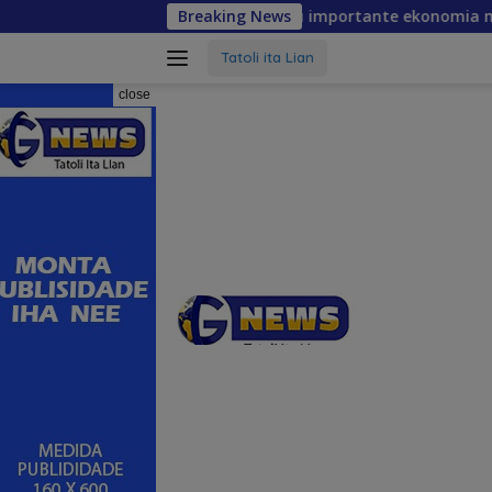
Skip
asidade umanu importante ekonomia modernu no futuru
Breaking News
to
content
Tatoli ita Lian
close