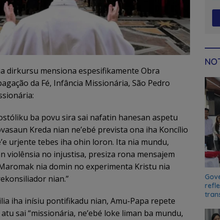
NOT
nia dirkursu mensiona espesifikamente Obra
opagação da Fé, Infância Missionária, São Pedro
sionária:
stóliku ba povu sira sai nafatin hanesan aspetu
ovasaun Kreda nian ne’ebé prevista ona iha Koncílio
e’e urjente tebes iha ohin loron. Ita nia mundu,
n violênsia no injustisa, presiza rona mensajem
Maromak nia domin no experimenta Kristu nia
Gove
rekonsiliador nian.”
refl
tran
lia iha inísiu pontifikadu nian, Amu-Papa repete
atu sai “missionária, ne’ebé loke liman ba mundu,