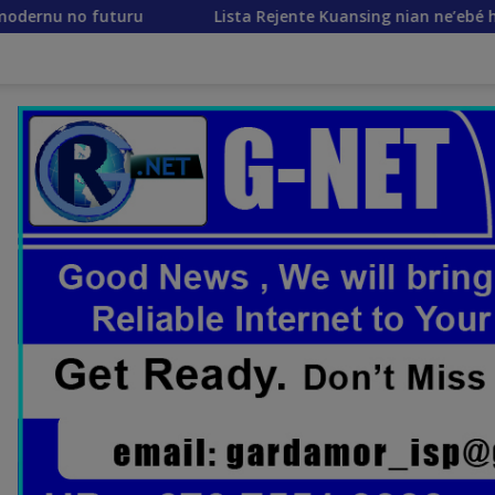
Lista Rejente Kuansing nian ne’ebé hetan akuzasaun ba kor