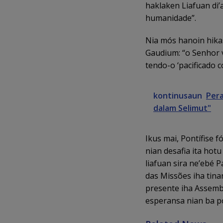
haklaken Liafuan di’
humanidade”.
Nia mós hanoin hikas
Gaudium: “o Senhor 
tendo-o ‘pacificado 
kontinusaun
Pera
dalam Selimut"
Ikus mai, Pontífise 
nian desafia ita hotu
liafuan sira ne’ebé 
das Missões iha tina
presente iha Assembl
esperansa nian ba po