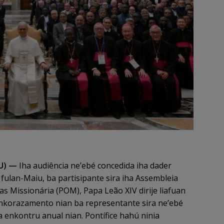
U) —
Iha audiência ne’ebé concedida iha dader
2 fulan-Maiu, ba partisipante sira iha Assembleia
as Missionária (POM), Papa Leão XIV dirije liafuan
korazamento nian ba representante sira ne’ebé
a enkontru anual nian. Pontífice hahú ninia