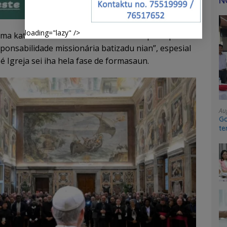
N
loading="lazy" />
ma katak POM konstitui nafatin “meiu prinsipal
sponsabilidade missionária batizadu nian”, espesial
bé Igreja sei iha hela fase de formasaun.
Au
Go
te
sy