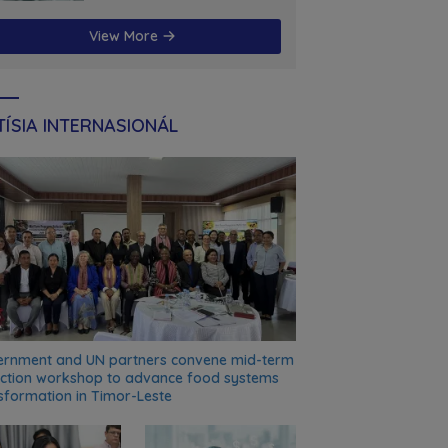
futuru
View More
ÍSIA INTERNASIONÁL
rnment and UN partners convene mid-term
ection workshop to advance food systems
sformation in Timor-Leste