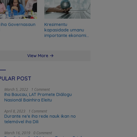
 iha Governasaun
Kresimentu
l
kapasidade umanu
importante ekonomia
modernu no futuru
View More
PULAR POST
March 5, 2022
1 Comment
Iha Baucau, LAT Promete Diálogu
Nasionál Bainhira Eleitu
April 8, 2023
1 Comment
Durante ne’e iha rede nauk ikan no
telemóvel iha Dili
March 16, 2019
0 Comment