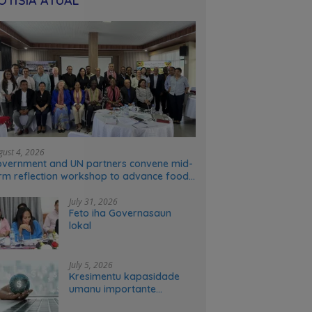
OTÍSIA ATÚAL
gust 4, 2026
vernment and UN partners convene mid-
rm reflection workshop to advance food
stems transformation in Timor-Leste
July 31, 2026
Feto iha Governasaun
lokal
July 5, 2026
Kresimentu kapasidade
umanu importante
ekonomia modernu no