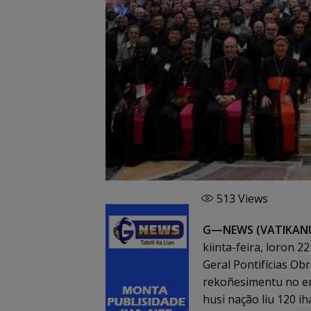
513
Views
G—NEWS (VATIKAN
kiinta-feira, loron 2
Geral Pontifícias Obr
rekoñesimentu no en
husi nação liu 120 ih