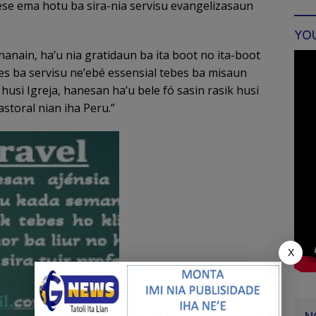
ese ema hotu ba sira-nia servisu evangelizasaun
YO
nanain, ha’u nia gratidaun ba ita boot no ita-boot
es ba servisu ne’ebé essensial tebes ba misaun
husi Igreja, hanesan ha’u bele fó sasin rasik husi
astoral nian iha Peru.”
X