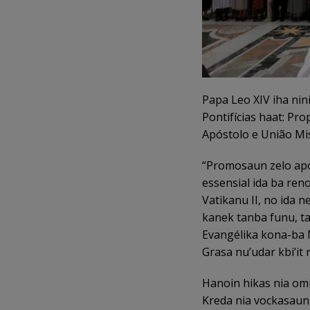
Papa Leo XIV iha ni
Pontifícias haat: Pr
Apóstolo e União Mis
“Promosaun zelo apo
essensial ida ba ren
Vatikanu II, no ida n
kanek tanba funu, ta
Evangélika kona-ba 
Grasa nu’udar kbi’it 
Hanoin hikas nia omi
Kreda nia vockasaun 