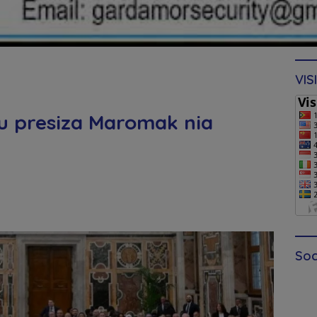
VIS
 presiza Maromak nia
Soc