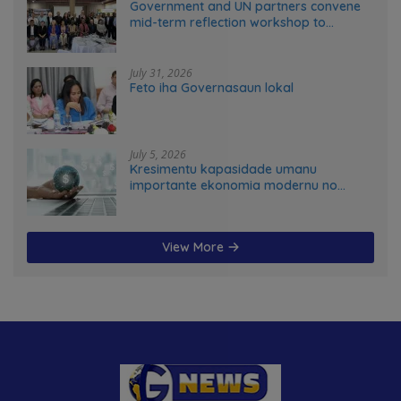
Government and UN partners convene
mid-term reflection workshop to
advance food systems transformation
in Timor-Leste
July 31, 2026
Feto iha Governasaun lokal
July 5, 2026
Kresimentu kapasidade umanu
importante ekonomia modernu no
futuru
View More