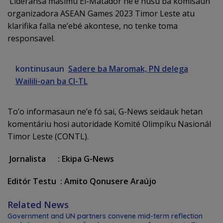
Lideransa másimu El-Matador ne’e husu ba komisaun
organizadora ASEAN Games 2023 Timor Leste atu
klarifika falla ne’ebé akontese, no tenke toma
responsavel.
kontinusaun
Sadere ba Maromak, PN delega
Wailili-oan ba CI-TL
To’o informasaun ne’e fó sai, G-News seidauk hetan
komentáriu hosi autoridade Komité Olimpíku Nasionál
Timor Leste (CONTL).
Jornalista : Ekipa G-News
Editór Testu : Amito Qonusere Araújo
Related News
Government and UN partners convene mid-term reflection