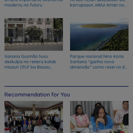
modernu no futuru
korrupsaun, inklui Aman no
Oan
Xanana Gusmão husu
Parque nacional Nino Konis
deskulpa no reitera katak
Santana “ganha nova
misaun CPLP ba Bissau
dimensão” como reserva da
kanseladu
biosfera da UNESCO
Recommendation for You