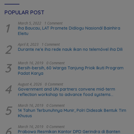
POPULAR POST
1
March 5, 2022
1 Comment
Iha Baucau, LAT Promete Diálogu Nasionál Bainhira
Eleitu
2
April 8, 2023
1 Comment
Durante ne’e iha rede nauk ikan no telemóvel iha Dili
3
March 16, 2019
0 Comment
Bersih-bersih, 60 Warga Tanjung Priok Ikuti Program
Padat Karya
4
August 4, 2026
0 Comment
Government and UN partners convene mid-term
reflection workshop to advance food systems
transformation in Timor-Leste
5
March 16, 2019
0 Comment
14 Tahun Terbunuhnya Munir, Polri Didesak Bentuk Tim
Khusus
6
March 16, 2019
0 Comment
Prabowo Resmikan Kantor DPD Gerindra di Banten