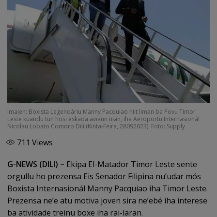
Imajen: Boxista Legendáriu Manny Pacquiao hiit liman ba Povu Timor
Leste kuandu tun hosi eskada aviaun nian, iha Aeroportu Internasionál
Nicolau Lobato Comoro Dili (Kinta-Feira, 28092023). Foto: Supply
711
Views
G-NEWS (DILI)
–
Ekipa El-Matador Timor Leste sente
orgullu ho prezensa Eis Senador Filipina nu’udar mós
Boxista Internasionál Manny Pacquiao iha Timor Leste.
Prezensa ne’e atu motiva joven sira ne’ebé iha interese
ba atividade treinu boxe iha rai-laran.