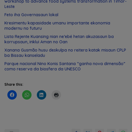
workshop to advance food systems transformation in Timor-
Leste
Feto iha Governasaun lokal
Kresimentu kapasidade umanu importante ekonomia
modernu no futuru
Lista Rejente Kuansing nian ne’ebé hetan akuzasaun ba
korrupsaun, inklui Aman no Oan
Xanana Gusmão husu deskulpa no reitera katak misaun CPLP
ba Bissau kanseladu
Parque nacional Nino Konis Santana “ganha nova dimensão”
como reserva da biosfera da UNESCO
Share this: