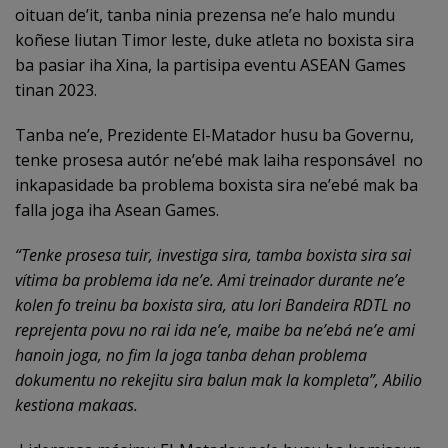
oituan de’it, tanba ninia prezensa ne’e halo mundu
koñese liutan Timor leste, duke atleta no boxista sira
ba pasiar iha Xina, la partisipa eventu ASEAN Games
tinan 2023.
Tanba ne’e, Prezidente El-Matador husu ba Governu,
tenke prosesa autór ne’ebé mak laiha responsável no
inkapasidade ba problema boxista sira ne’ebé mak ba
falla joga iha Asean Games.
“Tenke prosesa tuir, investiga sira, tamba boxista sira sai
vítima ba problema ida ne’e. Ami treinador durante ne’e
kolen fo treinu ba boxista sira, atu lori Bandeira RDTL no
reprejenta povu no rai ida ne’e, maibe ba ne’ebá ne’e ami
hanoin joga, no fim la joga tanba dehan problema
dokumentu no rekejitu sira balun mak la kompleta”, Abilio
kestiona makaas.