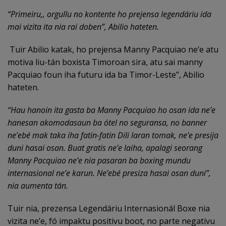
“Primeiru,, orgullu no kontente ho prejensa legendáriu ida
mai vizita ita nia rai doben”, Abilio hateten.
Tuir Abilio katak, ho prejensa Manny Pacquiao ne’e atu
motiva liu-tán boxista Timoroan sira, atu sai manny
Pacquiao foun iha futuru ida ba Timor-Leste”, Abilio
hateten.
“Hau hanoin ita gasta ba Manny Pacquiao ho osan ida ne’e
hanesan akomodasaun ba ótel no seguransa, no banner
ne’ebé mak taka iha fatin-fatin Dili laran tomak, ne’e presija
duni hasai osan. Buat gratis ne’e laiha, apalagi seorang
Manny Pacquiao ne’e nia pasaran ba boxing mundu
internasional ne’e karun. Ne’ebé presiza hasai osan duni”,
nia aumenta tán.
Tuir nia, prezensa Legendáriu Internasionál Boxe nia
vizita ne’e, fó impaktu positivu boot, no parte negativu