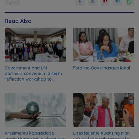
Read Also
Government and UN
Feto iha Governasaun lokal
partners convene mid-term
reflection workshop to
advance food systems
transformation in Timor-
Leste
Kresimentu kapasidade
Lista Rejente Kuansing nian
umanu importante ekonomia
ne’ebé hetan akuzasaun ba