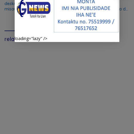
deskulpa no reitera katak
Santana “ganha nova
misaun CPLP ba Bissau
dimensão” como reserva da
kanseladu
biosfera da UNESCO
relavante
loading="lazy" />