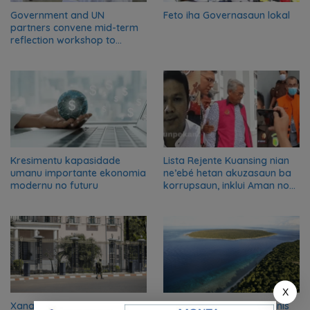
Government and UN
Feto iha Governasaun lokal
partners convene mid-term
reflection workshop to
advance food systems
transformation in Timor-
Leste
Kresimentu kapasidade
Lista Rejente Kuansing nian
umanu importante ekonomia
ne’ebé hetan akuzasaun ba
modernu no futuru
korrupsaun, inklui Aman no
Oan
X
Xanana Gusmão husu
Parque nacional Nino Konis