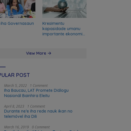
 iha Governasaun
Kresimentu
l
kapasidade umanu
importante ekonomia
modernu no futuru
View More
PULAR POST
March 5, 2022
1 Comment
Iha Baucau, LAT Promete Diálogu
Nasionál Bainhira Eleitu
April 8, 2023
1 Comment
Durante ne’e iha rede nauk ikan no
telemóvel iha Dili
March 16, 2019
0 Comment