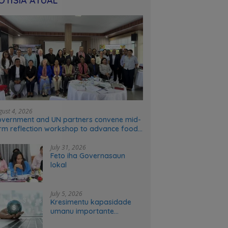
OTÍSIA ATÚAL
gust 4, 2026
vernment and UN partners convene mid-
rm reflection workshop to advance food
stems transformation in Timor-Leste
July 31, 2026
Feto iha Governasaun
lokal
July 5, 2026
Kresimentu kapasidade
umanu importante
ekonomia modernu no