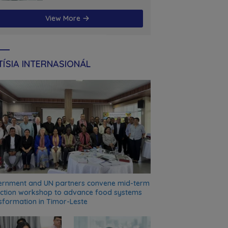
futuru
View More
ÍSIA INTERNASIONÁL
rnment and UN partners convene mid-term
ection workshop to advance food systems
sformation in Timor-Leste