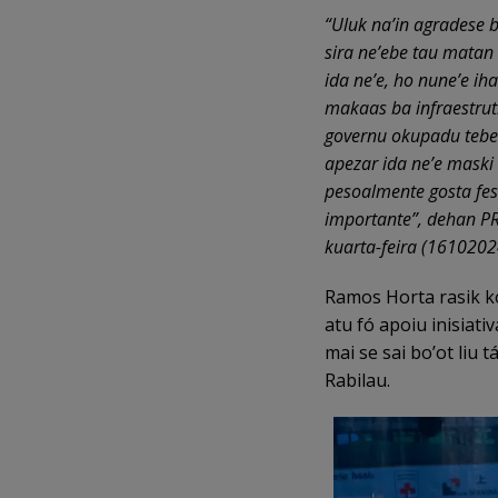
“Uluk na’in agradese 
sira ne’ebe tau matan 
ida ne’e
,
ho nune’e iha
maka
a
s ba infraestru
g
o
vernu okupadu tebes
apezar ida ne’e mask
i
pesoalmente gosta fes
importante”
,
d
ehan PR
kuarta-feira
(
1610202
Ramos Horta rasik k
atu fó apoiu inisiati
mai se sai bo’ot liu t
Rabilau.