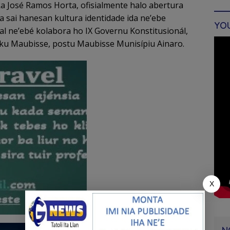
a José Ramos Horta, ofisialmente halo abertura
ba sai hanesan kultura identidade ida ne’ebe
YO
val ne’ebé kolabora ho IX Governu Konstitusionál,
Suku Maubisse, postu Maubisse Munisípiu Ainaro.
X