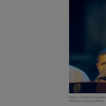
Imajen: Prezidente Repúblika
Maubisse, munisípiu Ainaro