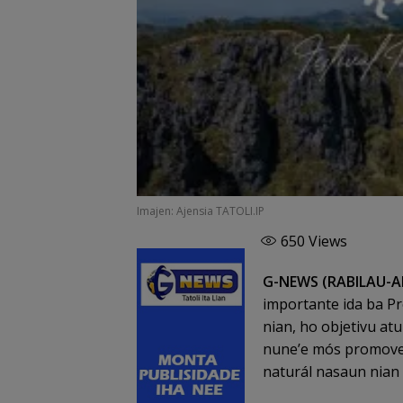
Imajen: Ajensia TATOLI.IP
650
Views
G-NEWS (RABILAU-
importante ida ba 
nian, ho objetivu atu
nune’e mós promove r
naturál nasaun nian