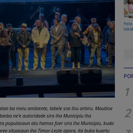
Feto
loka
PO
1
matan ba meiu ambiente
,
labele soe lisu arbiru
.
Maubise
2
 tanba ne’e autoridade sira iha Munisipiu iha
za populasaun atu hamos foer sira iha Munisipiu
,
kuda
ar
e
e situasaun iha Timor-Leste agora
,
ita buka kuartu