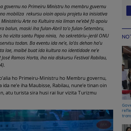
ba g
o
vernu no Primeiru Ministru ho membru guvernu
no mobiliza rekursu oioin apoiu projetu ka inisiativa
 Minist
é
riu Arte no Kultuira nia liman ne’eb
é
f
ó
apoiu
tra balu
n,
mask
i
iha fulan
-Ab
ril to’o fulan
-S
etembru
,
 ho vizita santu
P
apa ninia
,
ho s
e
kret
á
riu
–
jer
á
l ONU
NOT
servisu todan.
Ba eventu ida ne’e
,
la’
ó
s dehan ha’u
ta lae
,
maib
é
buat ida kultura no identidade ne’e
 Jos
é
Ramos Horta
,
iha nia diskursu Festival Rabilau
,
4
).
o’alia ho Primeiru-Ministru ho Membru governu,
va ida ne’e iha Maubisse, Rabilau, nune’e tinan oin
án, atu turista sira husi rai liur vizita Turizmu
Gove
refl
tran