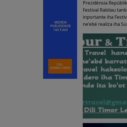
Prezidénsia Repúblik
Festival Rabilau tan
inportante iha Festi
ne’ebé realiza iha 