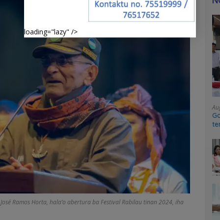
N
loading="lazy" />
Au
Go
te
sy
 José Ramos Horta, hala’o abertura ba Festival Rabilau tinan 2024, iha