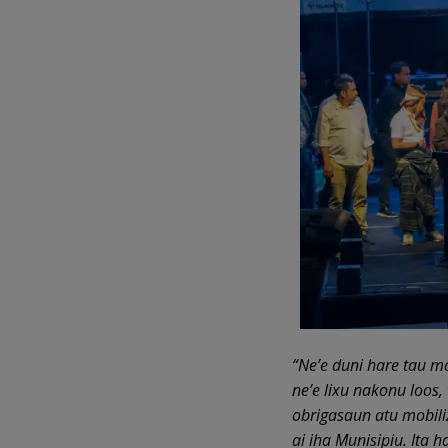
“Ne’e duni hare tau 
ne’e lixu nakonu lo
o
s,
obrigasaun atu mobili
ai iha Munisipiu
. I
ta h