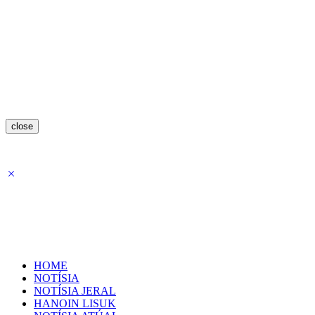
close
HOME
NOTÍSIA
NOTÍSIA JERAL
HANOIN LISUK