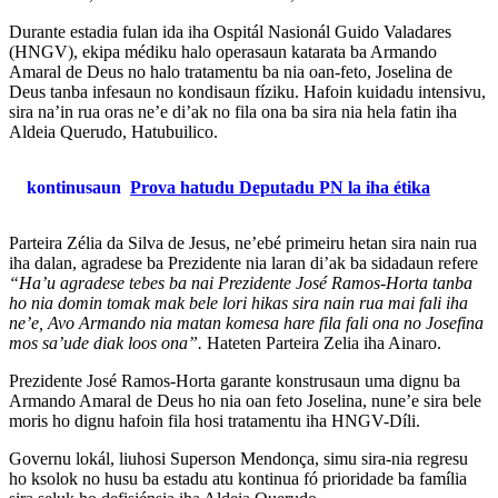
Durante estadia fulan ida iha Ospitál Nasionál Guido Valadares
(HNGV), ekipa médiku halo operasaun katarata ba Armando
Amaral de Deus no halo tratamentu ba nia oan-feto, Joselina de
Deus tanba infesaun no kondisaun fíziku. Hafoin kuidadu intensivu,
sira na’in rua oras ne’e di’ak no fila ona ba sira nia hela fatin iha
Aldeia Querudo, Hatubuilico.
kontinusaun
Prova hatudu Deputadu PN la iha étika
Parteira Zélia da Silva de Jesus, ne’ebé primeiru hetan sira nain rua
iha dalan, agradese ba Prezidente nia laran di’ak ba sidadaun refere
“Ha’u agradese tebes ba nai Prezidente José Ramos-Horta tanba
ho nia domin tomak mak bele lori hikas sira nain rua mai fali iha
ne’e, Avo Armando nia matan komesa hare fila fali ona no Josefina
mos sa’ude diak loos ona”.
Hateten Parteira Zelia iha Ainaro.
Prezidente José Ramos-Horta garante konstrusaun uma dignu ba
Armando Amaral de Deus ho nia oan feto Joselina, nune’e sira bele
moris ho dignu hafoin fila hosi tratamentu iha HNGV-Díli.
Governu lokál, liuhosi Superson Mendonça, simu sira-nia regresu
ho ksolok no husu ba estadu atu kontinua fó prioridade ba família