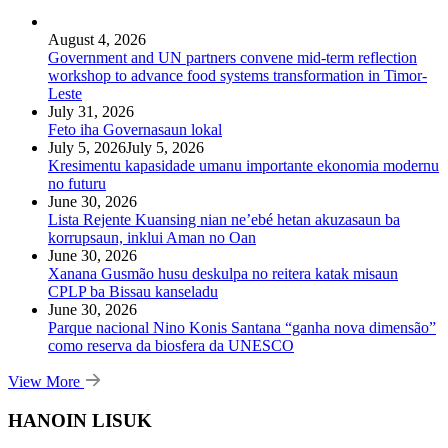
August 4, 2026
Government and UN partners convene mid-term reflection
workshop to advance food systems transformation in Timor-
Leste
July 31, 2026
Feto iha Governasaun lokal
July 5, 2026
July 5, 2026
Kresimentu kapasidade umanu importante ekonomia modernu
no futuru
June 30, 2026
Lista Rejente Kuansing nian ne’ebé hetan akuzasaun ba
korrupsaun, inklui Aman no Oan
June 30, 2026
Xanana Gusmão husu deskulpa no reitera katak misaun
CPLP ba Bissau kanseladu
June 30, 2026
Parque nacional Nino Konis Santana “ganha nova dimensão”
como reserva da biosfera da UNESCO
View More
HANOIN LISUK