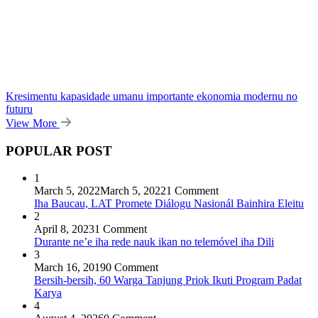
Kresimentu kapasidade umanu importante ekonomia modernu no
futuru
View More
POPULAR POST
1
March 5, 2022
March 5, 2022
1 Comment
Iha Baucau, LAT Promete Diálogu Nasionál Bainhira Eleitu
2
April 8, 2023
1 Comment
Durante ne’e iha rede nauk ikan no telemóvel iha Dili
3
March 16, 2019
0 Comment
Bersih-bersih, 60 Warga Tanjung Priok Ikuti Program Padat
Karya
4