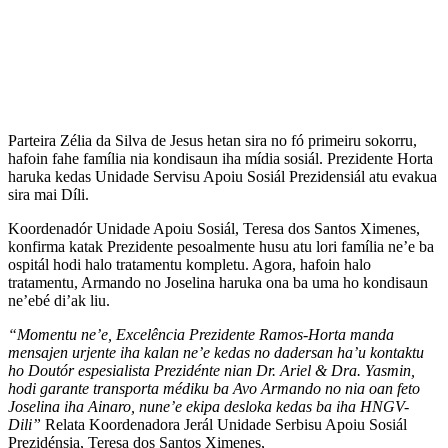
Parteira Zélia da Silva de Jesus hetan sira no fó primeiru sokorru,
hafoin fahe família nia kondisaun iha mídia sosiál. Prezidente Horta
haruka kedas Unidade Servisu Apoiu Sosiál Prezidensiál atu evakua
sira mai Díli.
Koordenadór Unidade Apoiu Sosiál, Teresa dos Santos Ximenes,
konfirma katak Prezidente pesoalmente husu atu lori família ne’e ba
ospitál hodi halo tratamentu kompletu. Agora, hafoin halo
tratamentu, Armando no Joselina haruka ona ba uma ho kondisaun
ne’ebé di’ak liu.
“Momentu ne’e, Excelência Prezidente Ramos-Horta manda
mensajen urjente iha kalan ne’e kedas no dadersan ha’u kontaktu
ho Doutór espesialista Prezidénte nian Dr. Ariel & Dra. Yasmin,
hodi garante transporta médiku ba Avo Armando no nia oan feto
Joselina iha Ainaro, nune’e ekipa desloka kedas ba iha HNGV-
Dili”
Relata Koordenadora Jerál Unidade Serbisu Apoiu Sosiál
Prezidénsia, Teresa dos Santos Ximenes,