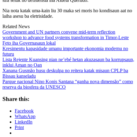
sira seluk ho defisiénsia iha Aldeia Querudo.
Nia nota katak uma-kain liu 30 maka sei moris ho kondisaun aat no
laiha asesu ba eletrisidade.
Related News
Government and UN partners convene mid-term reflection
workshop to advance food systems transformation in Timor-Leste
Feto iha Governasaun lokal
Kresimentu kapasidade umanu importante ekonomia modernu no
futuru
Lista Rejente Kuansing nian ne’ebé hetan akuzasaun ba korrupsaun,
inklui Aman no Oan
Xanana Gusmão husu deskulpa no reitera katak misaun CPLP ba
Bissau kanseladu
Parque nacional Nino Konis Santana “ganha nova dimensão” como
reserva da biosfera da UNESCO
Share this:
Facebook
WhatsApp
LinkedIn
Print