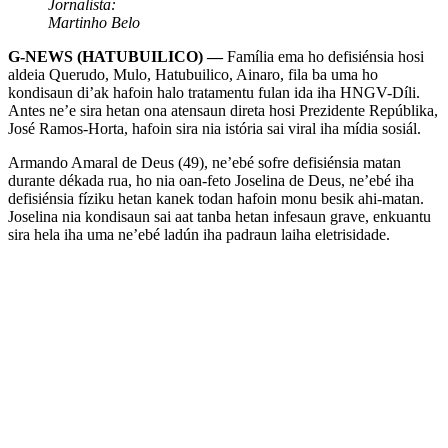
Jornalista:
Martinho Belo
G-NEWS (HATUBUILICO) —
Família ema ho defisiénsia hosi
aldeia Querudo, Mulo, Hatubuilico, Ainaro, fila ba uma ho
kondisaun di’ak hafoin halo tratamentu fulan ida iha HNGV-Díli.
Antes ne’e sira hetan ona atensaun direta hosi Prezidente Repúblika,
José Ramos-Horta, hafoin sira nia istória sai viral iha mídia sosiál.
Armando Amaral de Deus (49), ne’ebé sofre defisiénsia matan
durante dékada rua, ho nia oan-feto Joselina de Deus, ne’ebé iha
defisiénsia fíziku hetan kanek todan hafoin monu besik ahi-matan.
Joselina nia kondisaun sai aat tanba hetan infesaun grave, enkuantu
sira hela iha uma ne’ebé ladún iha padraun laiha eletrisidade.