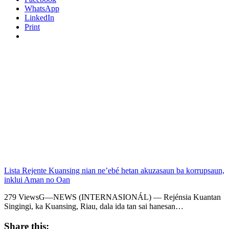
WhatsApp
LinkedIn
Print
Lista Rejente Kuansing nian ne’ebé hetan akuzasaun ba korrupsaun,
inklui Aman no Oan
279 ViewsG—NEWS (INTERNASIONÁL) — Rejénsia Kuantan
Singingi, ka Kuansing, Riau, dala ida tan sai hanesan…
Share this: