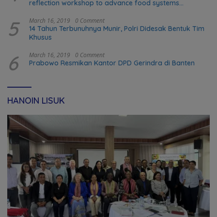
reflection workshop to advance food systems
transformation in Timor-Leste
5
March 16, 2019
0 Comment
14 Tahun Terbunuhnya Munir, Polri Didesak Bentuk Tim
Khusus
6
March 16, 2019
0 Comment
Prabowo Resmikan Kantor DPD Gerindra di Banten
HANOIN LISUK