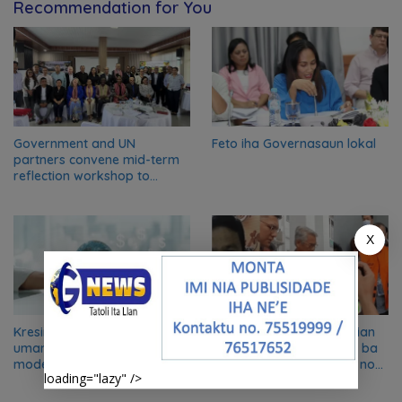
Recommendation for You
Government and UN
Feto iha Governasaun lokal
partners convene mid-term
reflection workshop to
advance food systems
transformation in Timor-
Leste
X
Kresimentu kapasidade
Lista Rejente Kuansing nian
umanu importante ekonomia
ne’ebé hetan akuzasaun ba
modernu no futuru
korrupsaun, inklui Aman no
loading="lazy" />
Oan