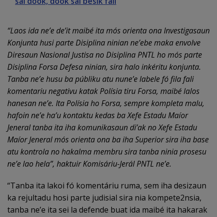
sai dook, dook sai besik fali
“
Laos ida ne’e de’it maibé ita mós orienta ona Investigasaun
Konjunta husi parte Disiplina ninian ne’ebe maka envolve
Diresaun Nasional Justisa no Disiplina PNTL ho mós parte
Disiplina Forsa Defesa ninian, sira halo inkéritu konjunta.
Tanba ne’e husu ba públiku atu nune’e labele fó fila fali
komentariu negativu katak Polísia tiru Forsa, maibé lalos
hanesan ne’e. Ita Polísia ho Forsa, sempre kompleta malu,
hafoin ne’e ha
’
u kontaktu kedas ba Xefe Estadu Maíor
Jeneral tanba ita iha komunikasaun di
’
ak no Xefe Estadu
Maíor Jeneral mós orienta ona ba iha Superior sira iha base
atu kontrola no hakalma membru sira tanba ninia prosesu
ne’e lao hela
”, haktuir Komisáriu-Jerál PNTL ne’e.
“Tanba ita lakoi fó komentáriu ruma, sem iha desizaun
ka rejultadu hosi parte judisial sira nia kompete2nsia,
tanba ne’e ita sei la defende buat ida maibé ita hakarak