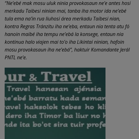
“Ne’eb
é mak
mosu uluk ninia provokasaun ne’e antes h
o
si
merkadu Taibesi ninian mai
,
tanba iha motor ida ne’eb
é
tula ema na’in rua liuh
o
si
á
rea merkadu Taibesi nian
,
kontra Regras Tránzitu iha ne’eba, entaun nia tenta atu fó
hanoin maibé iha tempu ne’eb
á
la konsege, entaun nia
kontinua halo via
j
e
n
mai to’o iha Likinta
i
ninian
,
hafoin
mosu provokasaun iha ne’eb
á
”, haktuir Komandante Jerál
PNTL ne’e.