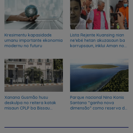
Kresimentu kapasidade
Lista Rejente Kuansing nian
umanu importante ekonomia
ne’ebé hetan akuzasaun ba
modernu no futuru
korrupsaun, inklui Aman no
Oan
Xanana Gusmão husu
Parque nacional Nino Konis
deskulpa no reitera katak
Santana “ganha nova
misaun CPLP ba Bissau
dimensão” como reserva da
kanseladu
biosfera da UNESCO