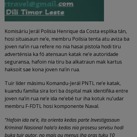
Komisáriu Jerál Polísia Henrique da Costa esplika tán,
hosi situasaun ne’e, membru Polísia tenta atu aviza ba
joven na’in rua refere no nia hasai pistola hodi tiru
adverténsia ka fó atensaun katak ne’e autoridade
seguransa, hafoin nia tiru ba alkatraun mak kartus
haksoit sae kona joven na’in rua.
Tuir líder másimu Komandu-Jerál PNTL ne’e katak,
kuandu família sira lori ba óspital mak identifika entre
joven na’in rua ne’e ida ne’ebé tur iha kotuk nu’udar
membru F-FDTL hosi komponente Naval.
“Hafoin ida ne’e, ita orienta kedas parte Investigasaun
Kriminal Nasional hala’o kedas nia prosesu servisu hodi
buka tuir autor
,
no mais ou menus iha oras tuku 10