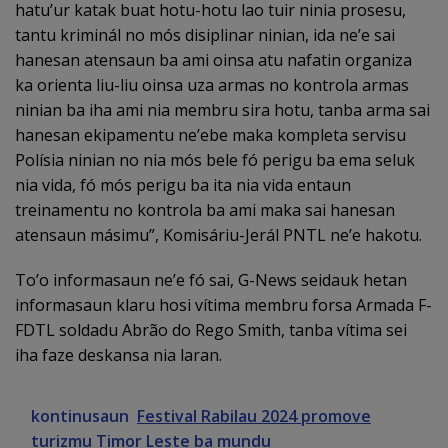
hatu’ur katak buat hotu-hotu lao tuir ninia prosesu,
tantu kriminál no mós disiplinar ninian, ida ne’e sai
hanesan atensaun ba ami oinsa atu nafatin organiza
ka orienta liu-liu oinsa uza armas no kontrola armas
ninian ba iha ami nia membru sira hotu, tanba arma sai
hanesan ekipamentu ne’ebe maka kompleta servisu
Polísia ninian no nia mós bele fó perigu ba ema seluk
nia vida, fó mós perigu ba ita nia vida entaun
treinamentu no kontrola ba ami maka sai hanesan
atensaun másimu”, Komisáriu-Jerál PNTL ne’e hakotu.
To’o informasaun ne’e fó sai, G-News seidauk hetan
informasaun klaru hosi vítima membru forsa Armada F-
FDTL soldadu Abrão do Rego Smith, tanba vítima sei
iha faze deskansa nia laran.
kontinusaun
Festival Rabilau 2024 promove
turizmu Timor Leste ba mundu