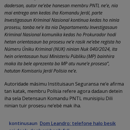
dadersan, autor ne’ebe hanesan membru PNTL ne’e, nia
mai entrega ann kedas iha Komandu Jerál, parte
Investigasaun Kriminal Nasional kontinua kedas ho ninia
prosesu, tanba ne’e ita nia Departamentu Investigasaun
Kriminal Nasional komunika kedas ho Prokurador hodi
hetan orientasaun ba prosesu ne’e rasik ne’ebe regista ho
Númeru Úniku Kriminal (NUK) ninian Nuk 040/2024, ita
hein orientasaun husi Ministeriu Públiku (MP) bainhira
maka ita bele aprezenta ba MP atu nune’e prosesa”,
hatutan Komisariu Jerál Polísia ne’e.
Autoridade másimu Instituisaun Seguransa ne’e afirma
tan katak, membru Polísia refere agora dadaun detein
iha sela Detensaun Komandu PNTL munisipiu Dili
ninian tuir prosesu ne’ebé mak iha.
kontinusaun
Dom Leandro: telefone halo besik