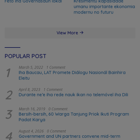
Feto iha Governasaun lokal
Kresimentu kapasidade
umanu importante ekonomia
modernu no futuru
View More
POPULAR POST
1
March 5, 2022
1 Comment
Iha Baucau, LAT Promete Diálogu Nasionál Bainhira
Eleitu
2
April 8, 2023
1 Comment
Durante ne’e iha rede nauk ikan no telemóvel iha Dili
3
March 16, 2019
0 Comment
Bersih-bersih, 60 Warga Tanjung Priok Ikuti Program
Padat Karya
4
August 4, 2026
0 Comment
Government and UN partners convene mid-term