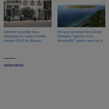
Xanana Gusmão husu
Parque nacional Nino Konis
deskulpa no reitera katak
Santana “ganha nova
misaun CPLP ba Bissau
dimensão” como reserva da
kanseladu
biosfera da UNESCO
relavante