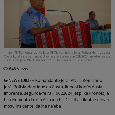
Imajen PNTL: Komandante-Jerál PNTL Komisáriu-Jerál Polísia Henrique da
Costa ko’alia iha semináriu Avaliasaun Ezekusaun OJE 2024, ne’ebé realiza
iha Kuartel Jerál PNTL, iha loron 12 fulan fevereiru Tinan 2024
646
Views
G-NEWS (DILI) –
Komandante Jerál PNTL Komisariu
Jerál Polísia Henrique da Costa, liuhosi konferénsia
imprensa, segunda-feira (19022024) esplika kronolójia
tiru elementu Forsa Armada F-FDTL iha Likintae ninian
mosu insidente ida iha ne’ebá.