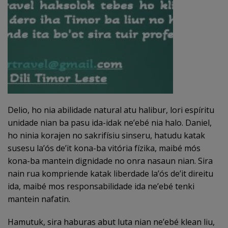
Delio, ho nia abilidade natural atu halibur, lori espíritu
unidade nian ba pasu ida-idak ne’ebé nia halo. Daniel,
ho ninia korajen no sakrifísiu sinseru, hatudu katak
susesu la’ós de’it kona-ba vitória fízika, maibé mós
kona-ba mantein dignidade no onra nasaun nian. Sira
nain rua kompriende katak liberdade la’ós de’it direitu
ida, maibé mos responsabilidade ida ne’ebé tenki
mantein nafatin.
Hamutuk, sira haburas abut luta nian ne’ebé klean liu,