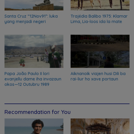
Santa Cruz “12Nov91”: luka
Trajédia Balibo 1975: Klamar
yang menjadi negeri
Lima, Lia-loos ida la mate
Papa João Paulo II lori
Aiknanoik viajen husi Dili ba
evanjellu dame iha invazaun
rai-liur ho xave portaun
okos—12 Outubru 1989
Recommendation for You