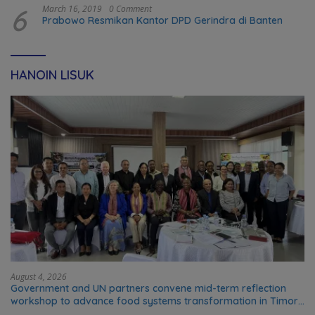
6
March 16, 2019
0 Comment
Prabowo Resmikan Kantor DPD Gerindra di Banten
HANOIN LISUK
August 4, 2026
Government and UN partners convene mid-term reflection
workshop to advance food systems transformation in Timor-
Leste