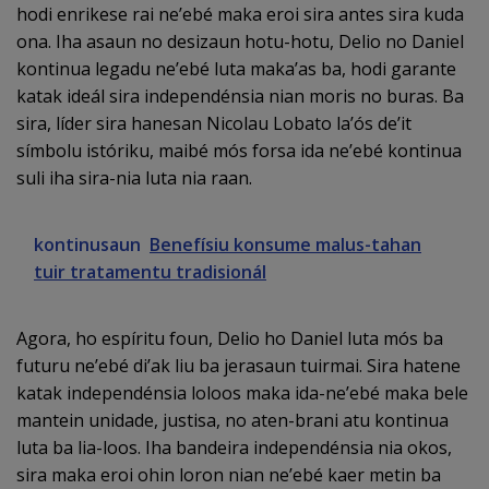
hodi enrikese rai ne’ebé maka eroi sira antes sira kuda
ona. Iha asaun no desizaun hotu-hotu, Delio no Daniel
kontinua legadu ne’ebé luta maka’as ba, hodi garante
katak ideál sira independénsia nian moris no buras. Ba
sira, líder sira hanesan Nicolau Lobato la’ós de’it
símbolu istóriku, maibé mós forsa ida ne’ebé kontinua
suli iha sira-nia luta nia raan.
kontinusaun
Benefísiu konsume malus-tahan
tuir tratamentu tradisionál
Agora, ho espíritu foun, Delio ho Daniel luta mós ba
futuru ne’ebé di’ak liu ba jerasaun tuirmai. Sira hatene
katak independénsia loloos maka ida-ne’ebé maka bele
mantein unidade, justisa, no aten-brani atu kontinua
luta ba lia-loos. Iha bandeira independénsia nia okos,
sira maka eroi ohin loron nian ne’ebé kaer metin ba