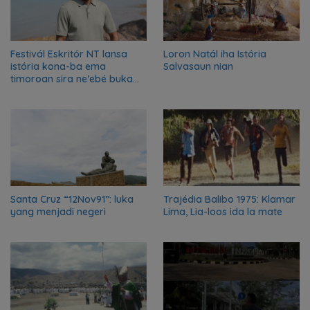
Festivál Eskritór NT lansa
Loron Natál iha Istória
istória kona-ba ema
Salvasaun nian
timoroan sira ne’ebé buka
azilu ne’ebé sa’e ró peska
nian ba Austrália
Santa Cruz “12Nov91”: luka
Trajédia Balibo 1975: Klamar
yang menjadi negeri
Lima, Lia-loos ida la mate