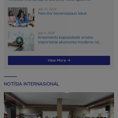
transformation in Timor-Leste
July 31, 2026
Feto iha Governasaun lokal
July 5, 2026
Kresimentu kapasidade umanu
importante ekonomia modernu no
futuru
View More
NOTÍSIA INTERNASIONÁL