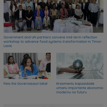
Government and UN partners convene mid-term reflection
workshop to advance food systems transformation in Timor-
Leste
Feto iha Governasaun lokal
Kresimentu kapasidade
umanu importante ekonomia
modernu no futuru