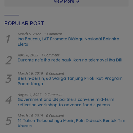
View More
POPULAR POST
1
March 5, 2022
1 Comment
Iha Baucau, LAT Promete Diálogu Nasionál Bainhira
Eleitu
2
April 8, 2023
1 Comment
Durante ne’e iha rede nauk ikan no telemóvel iha Dili
3
March 16, 2019
0 Comment
Bersih-bersih, 60 Warga Tanjung Priok Ikuti Program
Padat Karya
4
August 4, 2026
0 Comment
Government and UN partners convene mid-term
reflection workshop to advance food systems
transformation in Timor-Leste
5
March 16, 2019
0 Comment
14 Tahun Terbunuhnya Munir, Polri Didesak Bentuk Tim
Khusus