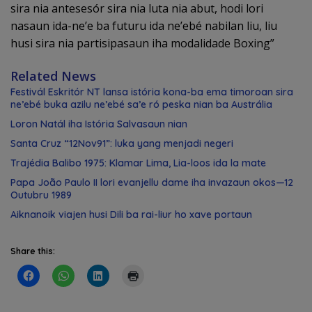
sira nia antesesór sira nia luta nia abut, hodi lori
nasaun ida-ne’e ba futuru ida ne’ebé nabilan liu, liu
husi sira nia partisipasaun iha modalidade Boxing”
Related News
Festivál Eskritór NT lansa istória kona-ba ema timoroan sira
ne’ebé buka azilu ne’ebé sa’e ró peska nian ba Austrália
Loron Natál iha Istória Salvasaun nian
Santa Cruz “12Nov91”: luka yang menjadi negeri
Trajédia Balibo 1975: Klamar Lima, Lia-loos ida la mate
Papa João Paulo II lori evanjellu dame iha invazaun okos—12
Outubru 1989
Aiknanoik viajen husi Dili ba rai-liur ho xave portaun
Share this: