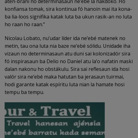
aten-brani no determinasaun ne’ebé la nakdoko. Ho
konfiansa tomak, sira kontinua fó hanoin mai ita kona-
ba lia-loos signifika katak luta ba ukun rasik-an no luta
ho raan ho raan.”
Nicolau Lobato, nu’udar líder ida ne’ebé matenek no
metin, tau ona luta nia baze ne’ebé sólidu. Unidade iha
vizaun no determinasaun atu duni sai kolonizadór sira
fó inspirasaun ba Delio no Daniel atu la’o nafatin maski
dalan nakonu ho obstákulu. Sira sai reflesaun ida hosi
valór sira ne’ebé maka hatutan ba jerasaun tuirmai,
hodi garante katak espíritu luta nian la hamate hosi
tempu ba tempu.