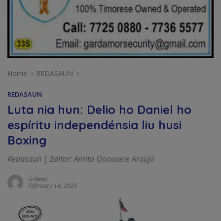
Home
REDASAUN
REDASAUN
Luta nia hun: Delio ho Daniel ho
espíritu independénsia liu husi
Boxing
Redasaun | Editor: Amito Qonusere Araújo
G-News
February 14, 2025