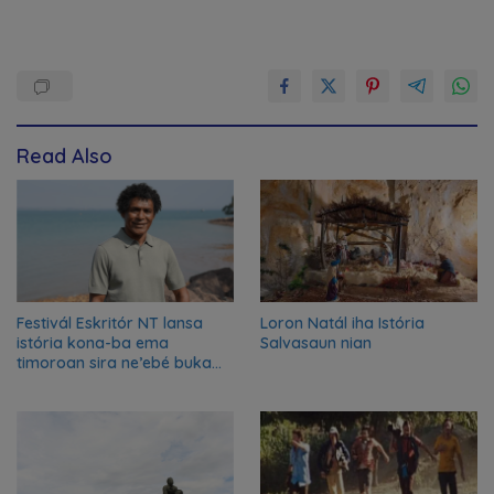
Read Also
Festivál Eskritór NT lansa
Loron Natál iha Istória
istória kona-ba ema
Salvasaun nian
timoroan sira ne’ebé buka
azilu ne’ebé sa’e ró peska
nian ba Austrália