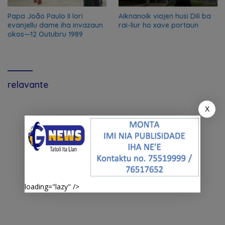
Papa João Paulo II lori
Aiknanoik viajen husi Dili ba
evanjellu dame iha invazaun
rai-liur ho xave portaun
okos—12 Outubru 1989
relavante
X
loading="lazy" />