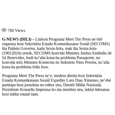
700
Views
G-NEWS (DILI) –
Liuhosi Programa Meet The Press ne’ebé
organiza hosi Sekretária Estadu Komunikasaun Sosiál (SECOMS)
iha Palásiu Governu, kada Sexta-feira, mak iha Sexta-feira
(19012024) orseik, SECOMS konvida Ministru Justisa Amândio de
Sá Benevides, hodi ko’alia kona-ba problema Passaporte, no
konvida mós Ministru Komersiu no Industria Nino Pereira, ko’alia
kona-ba problema folin foos.
Programa Meet The Press ne’e, modera direita hosi Sekretária
Estadu Komunikasaun Sosiál Expedito Loro Dias Ximenes, ne’ebé
partisipa hosi jornalista no editor sira, Diretór Mídia Nasionál,
Prezidente Konsellu Imprensa ho nia membru sira, inklui lideransa
hosi mídia estatal nian.