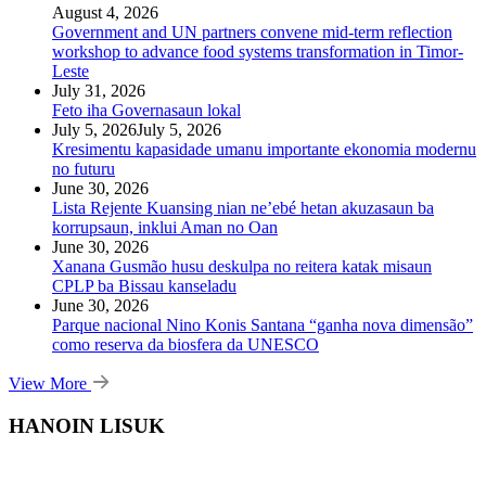
August 4, 2026
Government and UN partners convene mid-term reflection
workshop to advance food systems transformation in Timor-
Leste
July 31, 2026
Feto iha Governasaun lokal
July 5, 2026
July 5, 2026
Kresimentu kapasidade umanu importante ekonomia modernu
no futuru
June 30, 2026
Lista Rejente Kuansing nian ne’ebé hetan akuzasaun ba
korrupsaun, inklui Aman no Oan
June 30, 2026
Xanana Gusmão husu deskulpa no reitera katak misaun
CPLP ba Bissau kanseladu
June 30, 2026
Parque nacional Nino Konis Santana “ganha nova dimensão”
como reserva da biosfera da UNESCO
View More
HANOIN LISUK