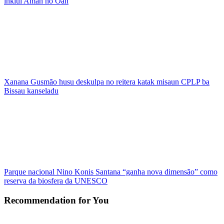
inklui Aman no Oan
Xanana Gusmão husu deskulpa no reitera katak misaun CPLP ba
Bissau kanseladu
Parque nacional Nino Konis Santana “ganha nova dimensão” como
reserva da biosfera da UNESCO
Recommendation for You