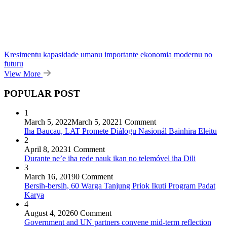
Kresimentu kapasidade umanu importante ekonomia modernu no
futuru
View More
POPULAR POST
1
March 5, 2022
March 5, 2022
1 Comment
Iha Baucau, LAT Promete Diálogu Nasionál Bainhira Eleitu
2
April 8, 2023
1 Comment
Durante ne’e iha rede nauk ikan no telemóvel iha Dili
3
March 16, 2019
0 Comment
Bersih-bersih, 60 Warga Tanjung Priok Ikuti Program Padat
Karya
4
August 4, 2026
0 Comment
Government and UN partners convene mid-term reflection