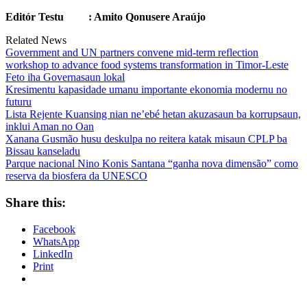
Editór Testu : Amito Qonusere Araújo
Related News
Government and UN partners convene mid-term reflection
workshop to advance food systems transformation in Timor-Leste
Feto iha Governasaun lokal
Kresimentu kapasidade umanu importante ekonomia modernu no
futuru
Lista Rejente Kuansing nian ne’ebé hetan akuzasaun ba korrupsaun,
inklui Aman no Oan
Xanana Gusmão husu deskulpa no reitera katak misaun CPLP ba
Bissau kanseladu
Parque nacional Nino Konis Santana “ganha nova dimensão” como
reserva da biosfera da UNESCO
Share this:
Facebook
WhatsApp
LinkedIn
Print