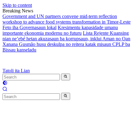
Skip to content
Breaking News
Government and UN partners convene mid-term reflection
workshop to advance food systems transformation in Timor-Leste
Feto iha Governasaun lokal
Kresimentu kapasidade umanu
importante ekonomia modernu no futuru
Lista Rejente Kuansing
nian ne’ebé hetan akuzasaun ba korrupsaun, inklui Aman no Oan
Xanana Gusmão husu deskulpa no reitera katak misaun CPLP ba
Bissau kanseladu
Tatoli ita Lian