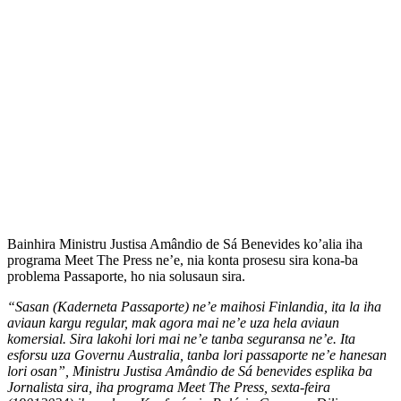
Bainhira Ministru Justisa Amândio de Sá Benevides ko’alia iha
programa Meet The Press ne’e, nia konta prosesu sira kona-ba
problema Passaporte, ho nia solusaun sira.
“Sasan (Kaderneta Passaporte) ne’e maihosi Finlandia, ita la iha
aviaun kargu regular, mak agora mai ne’e uza hela aviaun
komersial. Sira lakohi lori mai ne’e tanba seguransa ne’e. Ita
esforsu uza Governu Australia, tanba lori passaporte ne’e hanesan
lori osan”, Ministru Justisa Amândio de Sá benevides esplika ba
Jornalista sira, iha programa Meet The Press, sexta-feira