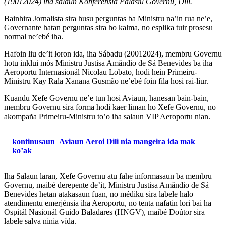
(19012024) iha salaun Konferénsia Palásiu Governu, Dili.
Bainhira Jornalista sira husu perguntas ba Ministru na’in rua ne’e,
Governante hatan perguntas sira ho kalma, no esplika tuir prosesu
normal ne’ebé iha.
Hafoin liu de’it loron ida, iha Sábadu (20012024), membru Governu
hotu inklui mós Ministru Justisa Amândio de Sá Benevides ba iha
Aeroportu Internasionál Nicolau Lobato, hodi hein Primeiru-
Ministru Kay Rala Xanana Gusmão ne’ebé foin fila hosi rai-liur.
Kuandu Xefe Governu ne’e tun hosi Aviaun, hanesan bain-bain,
membru Governu sira forma hodi kaer liman ho Xefe Governu, no
akompaña Primeiru-Ministru to’o iha salaun VIP Aeroportu nian.
kontinusaun
Aviaun Aeroi Dili nia mangeira ida mak
ko’ak
Iha Salaun laran, Xefe Governu atu fahe informasaun ba membru
Governu, maibé derepente de’it, Ministru Justisa Amândio de Sá
Benevides hetan atakasaun fuan, no médiku sira labele halo
atendimentu emerjénsia iha Aeroportu, no tenta nafatin lori bai ha
Ospitál Nasionál Guido Baladares (HNGV), maibé Doútor sira
labele salva ninia vída.