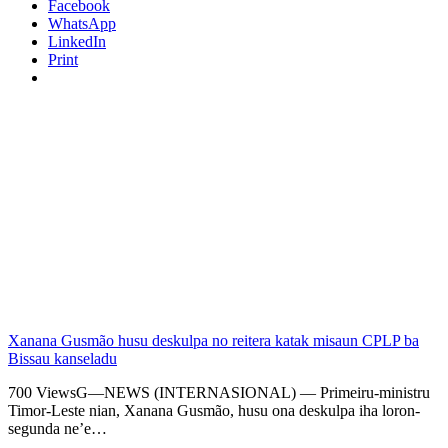
Facebook
WhatsApp
LinkedIn
Print
Xanana Gusmão husu deskulpa no reitera katak misaun CPLP ba
Bissau kanseladu
700 ViewsG—NEWS (INTERNASIONAL) — Primeiru-ministru
Timor-Leste nian, Xanana Gusmão, husu ona deskulpa iha loron-
segunda ne’e…