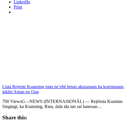
LinkedIn
Print
Lista Rejente Kuansing nian ne’ebé hetan akuzasaun ba korrupsaun,
inklui Aman no Oan
700 ViewsG—NEWS (INTERNASIONÁL) — Rejénsia Kuantan
Singingi, ka Kuansing, Riau, dala ida tan sai hanesan…
Share this: