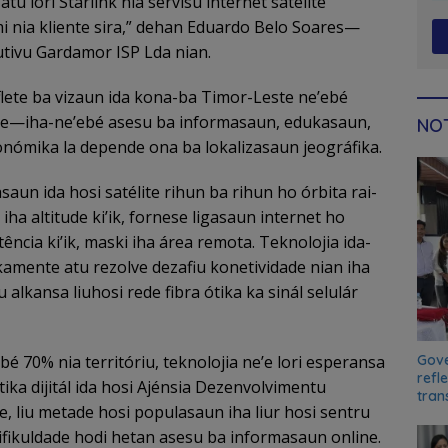
tu lori Starlink nia servisu internet satélite
i nia kliente sira,” dehan Eduardo Belo Soares—
utivu Gardamor ISP Lda nian.
lete ba vizaun ida kona-ba Timor-Leste ne’ebé
nte—iha-ne’ebé asesu ba informasaun, edukasaun,
NOT
nómika la depende ona ba lokalizasaun jeográfika.
saun ida hosi satélite rihun ba rihun ho órbita rai-
i iha altitude ki’ik, fornese ligasaun internet ho
tência ki’ik, maski iha área remota. Teknolojia ida-
kamente atu rezolve dezafiu konetividade nian iha
 alkansa liuhosi rede fibra ótika ka sinál selulár
Gove
é 70% nia territóriu, teknolojia ne’e lori esperansa
refl
tika dijitál ida hosi Ajénsia Dezenvolvimentu
tran
, liu metade hosi populasaun iha liur hosi sentru
ifikuldade hodi hetan asesu ba informasaun online.