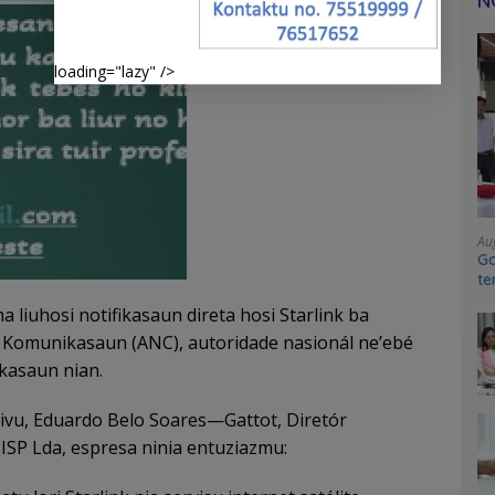
N
loading="lazy" />
Au
Go
te
sy
 liuhosi notifikasaun direta hosi Starlink ba
 Komunikasaun (ANC), autoridade nasionál ne’ebé
kasaun nian.
zivu, Eduardo Belo Soares—Gattot, Diretór
ISP Lda, espresa ninia entuziazmu: