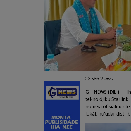
586
Views
G—NEWS (DILI) —
Ih
teknolójiku Starlink,
nomeia ofisialmente 
lokál, nu’udar distrib