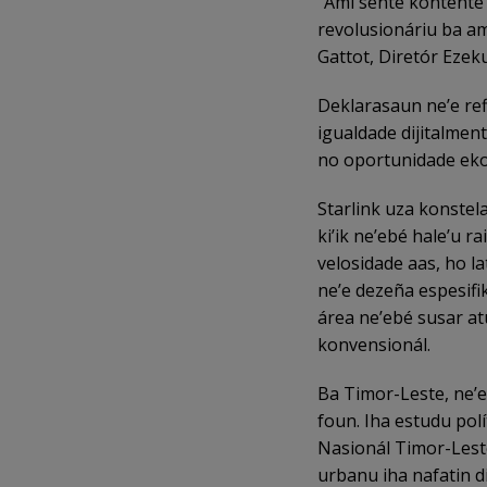
“Ami sente kontente a
revolusionáriu ba am
Gattot, Diretór Ezek
Deklarasaun ne’e ref
igualdade dijitalme
no oportunidade eko
Starlink uza konstela
ki’ik ne’ebé hale’u ra
velosidade aas, ho la
ne’e dezeña espesifi
área ne’ebé susar atu
konvensionál.
Ba Timor-Leste, ne’eb
foun. Iha estudu polí
Nasionál Timor-Leste
urbanu iha nafatin d