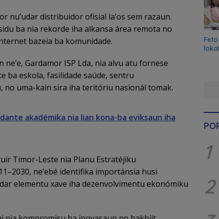
u’udar distribuidor ofisial la’os sem razaun.
idu ba nia rekorde iha alkansa área remota no
Feto
internet bazeia ba komunidade.
loka
 ne’e, Gardamor ISP Lda, nia alvu atu fornese
te ba eskola, fasilidade saúde, sentru
 no uma-kain sira iha teritóriu nasionál tomak.
dante akadémika nia lian kona-ba eviksaun iha
PO
1
uir Timor-Leste nia Planu Estratéjiku
1–2030, ne’ebé identifika importánsia husi
2
u’udar elementu xave iha dezenvolvimentu ekonómiku
mi nia kompromisu ba inovasaun no hakbiit