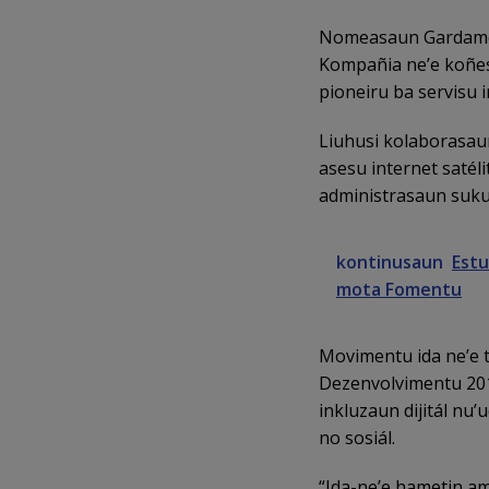
Nomeasaun Gardamor n
Kompañia ne’e koñes
pioneiru ba servisu 
Liuhusi kolaborasaun
asesu internet satéli
administrasaun suku,
kontinusaun
Estu
mota Fomentu
Movimentu ida ne’e t
Dezenvolvimentu 201
inkluzaun dijitál n
no sosiál.
“Ida-ne’e hametin a