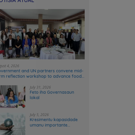
OTÍSIA ATÚAL
gust 4, 2026
vernment and UN partners convene mid-
rm reflection workshop to advance food
stems transformation in Timor-Leste
July 31, 2026
Feto iha Governasaun
lokal
July 5, 2026
Kresimentu kapasidade
umanu importante
ekonomia modernu no