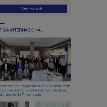
futuru
View More
ÍSIA INTERNASIONÁL
rnment and UN partners convene mid-term
ection workshop to advance food systems
sformation in Timor-Leste