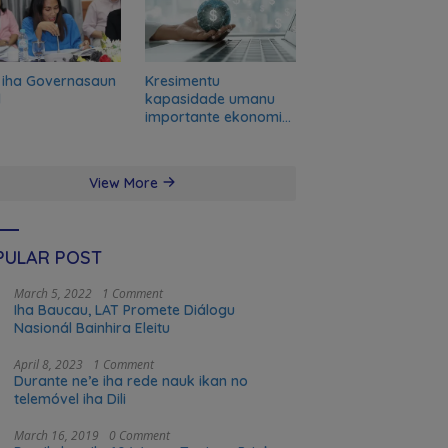
 iha Governasaun
Kresimentu
l
kapasidade umanu
importante ekonomia
modernu no futuru
View More
PULAR POST
March 5, 2022
1 Comment
Iha Baucau, LAT Promete Diálogu
Nasionál Bainhira Eleitu
April 8, 2023
1 Comment
Durante ne’e iha rede nauk ikan no
telemóvel iha Dili
March 16, 2019
0 Comment