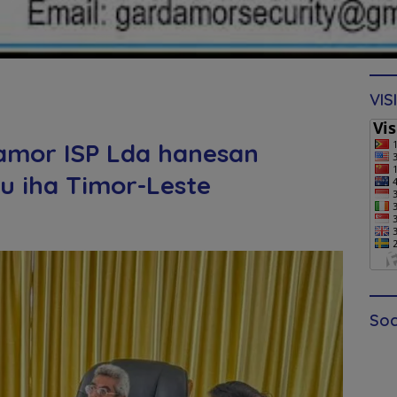
VIS
amor ISP Lda hanesan
u iha Timor-Leste
Soc