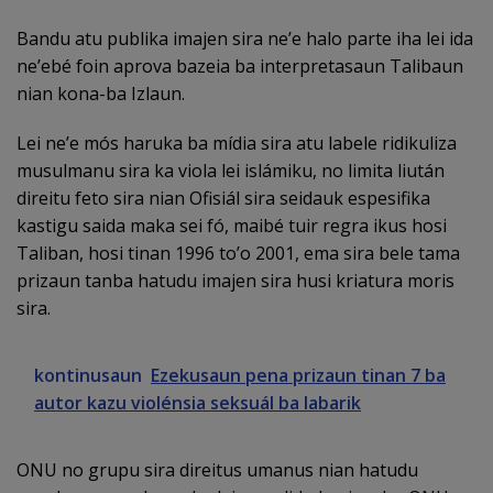
Bandu atu publika imajen sira ne’e halo parte iha lei ida
ne’ebé foin aprova bazeia ba interpretasaun Talibaun
nian kona-ba Izlaun.
Lei ne’e mós haruka ba mídia sira atu labele ridikuliza
musulmanu sira ka viola lei islámiku, no limita liután
direitu feto sira nian Ofisiál sira seidauk espesifika
kastigu saida maka sei fó, maibé tuir regra ikus hosi
Taliban, hosi tinan 1996 to’o 2001, ema sira bele tama
prizaun tanba hatudu imajen sira husi kriatura moris
sira.
kontinusaun
Ezekusaun pena prizaun tinan 7 ba
autor kazu violénsia seksuál ba labarik
ONU no grupu sira direitus umanus nian hatudu