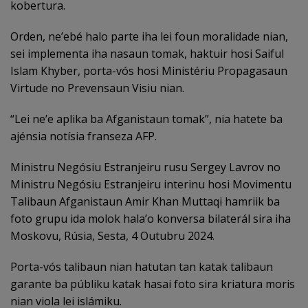
kobertura.
Orden, ne’ebé halo parte iha lei foun moralidade nian,
sei implementa iha nasaun tomak, haktuir hosi Saiful
Islam Khyber, porta-vós hosi Ministériu Propagasaun
Virtude no Prevensaun Visiu nian.
“Lei ne’e aplika ba Afganistaun tomak”, nia hatete ba
ajénsia notísia franseza AFP.
Ministru Negósiu Estranjeiru rusu Sergey Lavrov no
Ministru Negósiu Estranjeiru interinu hosi Movimentu
Talibaun Afganistaun Amir Khan Muttaqi hamriik ba
foto grupu ida molok hala’o konversa bilaterál sira iha
Moskovu, Rúsia, Sesta, 4 Outubru 2024.
Porta-vós talibaun nian hatutan tan katak talibaun
garante ba públiku katak hasai foto sira kriatura moris
nian viola lei islámiku.