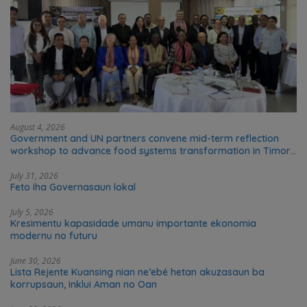
August 4, 2026
Government and UN partners convene mid-term reflection
workshop to advance food systems transformation in Timor-
Leste
July 31, 2026
Feto iha Governasaun lokal
July 5, 2026
Kresimentu kapasidade umanu importante ekonomia
modernu no futuru
June 30, 2026
Lista Rejente Kuansing nian ne’ebé hetan akuzasaun ba
korrupsaun, inklui Aman no Oan