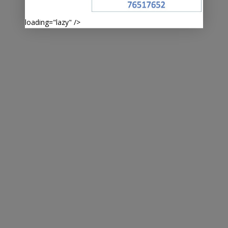
loading="lazy" />