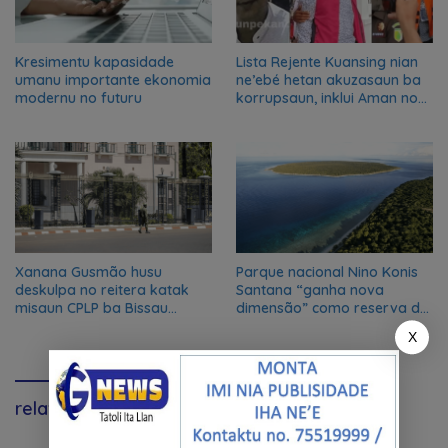
Kresimentu kapasidade
Lista Rejente Kuansing nian
umanu importante ekonomia
ne’ebé hetan akuzasaun ba
modernu no futuru
korrupsaun, inklui Aman no
Oan
Xanana Gusmão husu
Parque nacional Nino Konis
deskulpa no reitera katak
Santana “ganha nova
misaun CPLP ba Bissau
dimensão” como reserva da
kanseladu
biosfera da UNESCO
X
relavante