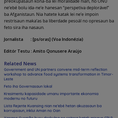
preokupasaun kona-ba lei moralidade nian, ho ONU
ne’ebé bolu ida-ne’e hanesan “perspetiva deplorável”
ba Afganistaun. Nia hatete katak lei ne’e impoin
restrisaun maka’as ba liberdade pesoál no opresaun ba
feto sira iha nasaun.
Jornalista : [ps/oras] (Voa Indonézia)
Editór Testu : Amito Qonusere Araújo
Related News
Government and UN partners convene mid-term reflection
workshop to advance food systems transformation in Timor-
Leste
Feto iha Governasaun lokal
Kresimentu kapasidade umanu importante ekonomia
modernu no futuru
Lista Rejente Kuansing nian ne’ebé hetan akuzasaun ba
korrupsaun, inklui Aman no Oan
Xanana Gusmão husu deskulpa no reitera katak misaun CPLP