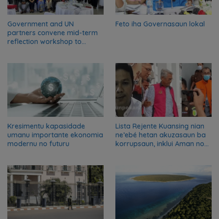
Government and UN
Feto iha Governasaun lokal
partners convene mid-term
reflection workshop to
advance food systems
transformation in Timor-
Leste
Kresimentu kapasidade
Lista Rejente Kuansing nian
umanu importante ekonomia
ne’ebé hetan akuzasaun ba
modernu no futuru
korrupsaun, inklui Aman no
Oan