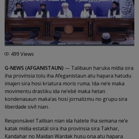
499
Views
G-NEWS (AFGANISTAUN)
— Talibaun haruka mídia sira
iha provínsia tolu iha Afeganistaun atu hapara hatudu
imajen sira hosi kriatura moris ruma. Ida-ne’e maka
movimentu drastiku ida ne’ebé maka hetan
kondenasaun maka’as hosi jornalizmu no grupu sira
liberdade sivíl nian.
Responsável Taliban nian ida hatete iha semana ne’e
katak mídia estatál sira iha provínsia sira Takhar,
Kandahar no Maidan Wardak husu ona atu hapara