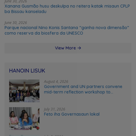
June 30, 2026
Xanana Gusmão husu deskulpa no reitera katak misaun CPLP
ba Bissau kanseladu
June 30, 2026
Parque nacional Nino Konis Santana “ganha nova dimensão”
como reserva da biosfera da UNESCO
View More
HANOIN LISUK
August 4, 2026
Government and UN partners convene
mid-term reflection workshop to
advance food systems transformation
in Timor-Leste
July 31, 2026
Feto iha Governasaun lokal