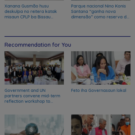
Xanana Gusmão husu
Parque nacional Nino Konis
deskulpa no reitera katak
Santana “ganha nova
misaun CPLP ba Bissau
dimensão” como reserva da
kanseladu
biosfera da UNESCO
Recommendation for You
Government and UN
Feto iha Governasaun lokal
partners convene mid-term
reflection workshop to
advance food systems
transformation in Timor-
Leste