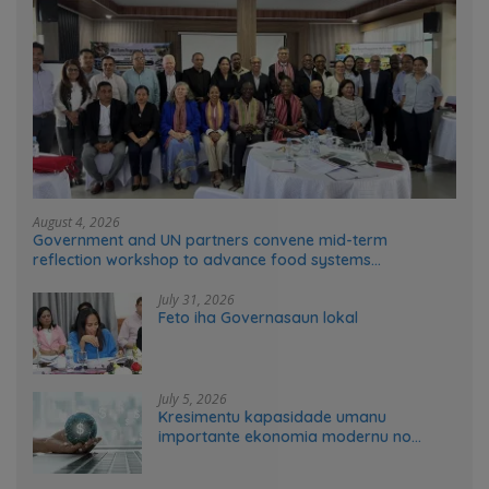
August 4, 2026
Government and UN partners convene mid-term
reflection workshop to advance food systems
transformation in Timor-Leste
July 31, 2026
Feto iha Governasaun lokal
July 5, 2026
Kresimentu kapasidade umanu
importante ekonomia modernu no
futuru