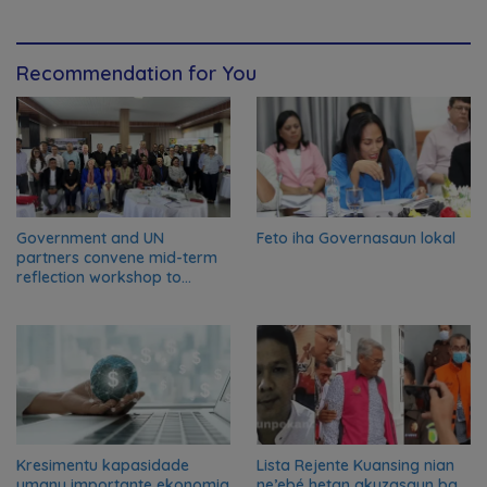
Recommendation for You
Government and UN
Feto iha Governasaun lokal
partners convene mid-term
reflection workshop to
advance food systems
transformation in Timor-
Leste
Kresimentu kapasidade
Lista Rejente Kuansing nian
umanu importante ekonomia
ne’ebé hetan akuzasaun ba