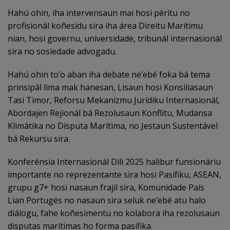
Hahú ohin, iha intervensaun mai hosi péritu no
profisionál koñesidu sira iha área Direitu Marítimu
nian, hosi governu, universidade, tribunál internasionál
sira no sosiedade advogadu.
Hahú ohin to’o aban iha debate ne’ebé foka bá tema
prinsipál lima mak hanesan, Lisaun hosi Konsiliasaun
Tasi Timor, Reforsu Mekanizmu Jurídiku Internasionál,
Abordajen Rejionál bá Rezolusaun Konflitu, Mudansa
Klimátika no Disputa Marítima, no Jestaun Sustentável
bá Rekursu sira.
Konferénsia Internasionál Dili 2025 halibur funsionáriu
importante no reprezentante sira hosi Pasífiku, ASEAN,
grupu g7+ hosi nasaun frajil sira, Komunidade País
Lian Portugés no nasaun sira seluk ne’ebé atu halo
diálogu, fahe koñesimentu no kolabora iha rezolusaun
disputas marítimas ho forma pasífika.