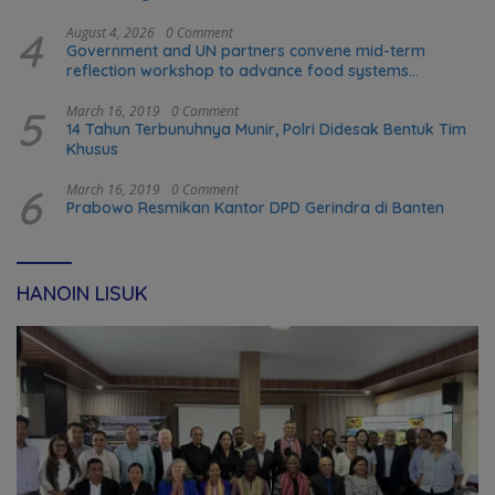
4
August 4, 2026
0 Comment
Government and UN partners convene mid-term
reflection workshop to advance food systems
transformation in Timor-Leste
5
March 16, 2019
0 Comment
14 Tahun Terbunuhnya Munir, Polri Didesak Bentuk Tim
Khusus
6
March 16, 2019
0 Comment
Prabowo Resmikan Kantor DPD Gerindra di Banten
HANOIN LISUK