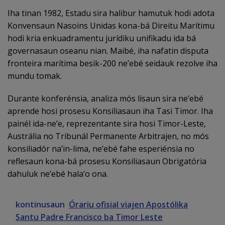
Iha tinan 1982, Estadu sira halibur hamutuk hodi adota
Konvensaun Nasoins Unidas kona-bá Direitu Marítimu
hodi kria enkuadramentu jurídiku unifikadu ida bá
governasaun oseanu nian. Maibé, iha nafatin disputa
fronteira marítima besik-200 ne’ebé seidauk rezolve iha
mundu tomak.
Durante konferénsia, analiza mós lisaun sira ne’ebé
aprende hosi prosesu Konsiliasaun iha Tasi Timor. Iha
painél ida-ne’e, reprezentante sira hosi Timor-Leste,
Austrália no Tribunál Permanente Arbitrajen, no mós
konsiliadór na’in-lima, ne’ebé fahe esperiénsia no
reflesaun kona-bá prosesu Konsiliasaun Obrigatória
dahuluk ne’ebé hala’o ona.
kontinusaun
Órariu ofisial viajen Apostólika
Santu Padre Francisco ba Timor Leste