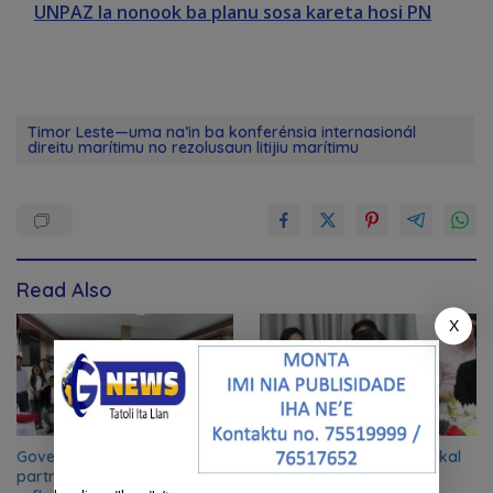
UNPAZ la nonook ba planu sosa kareta hosi PN
Timor Leste—uma na’in ba konferénsia internasionál
direitu marítimu no rezolusaun litijiu marítimu
Read Also
X
Government and UN
Feto iha Governasaun lokal
partners convene mid-term