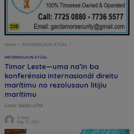
Home
INFORMASAUN ATÚAL
INFORMASAUN ATÚAL
Timor Leste—uma na’in ba
konferénsia internasionál direitu
marítimu no rezolusaun litijiu
marítimu
Fonte: Média GPM
G-News
May 15, 2025