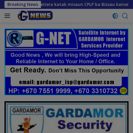
Skip
ra katak misaun CPLP ba Bissau kanseladu
Breaking News
to
content