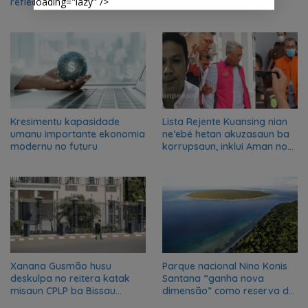
loading="lazy" />
reflection workshop to
advance food systems
transformation in Timor-
Leste
Kresimentu kapasidade
Lista Rejente Kuansing nian
umanu importante ekonomia
ne’ebé hetan akuzasaun ba
modernu no futuru
korrupsaun, inklui Aman no
Oan
Xanana Gusmão husu
Parque nacional Nino Konis
deskulpa no reitera katak
Santana “ganha nova
misaun CPLP ba Bissau
dimensão” como reserva da
kanseladu
biosfera da UNESCO