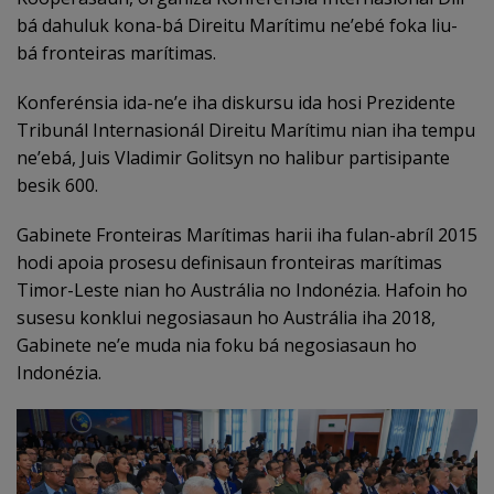
bá dahuluk kona-bá Direitu Marítimu ne’ebé foka liu-
bá fronteiras marítimas.
Konferénsia ida-ne’e iha diskursu ida hosi Prezidente
Tribunál Internasionál Direitu Marítimu nian iha tempu
ne’ebá, Juis Vladimir Golitsyn no halibur partisipante
besik 600.
Gabinete Fronteiras Marítimas harii iha fulan-abríl 2015
hodi apoia prosesu definisaun fronteiras marítimas
Timor-Leste nian ho Austrália no Indonézia. Hafoin ho
susesu konklui negosiasaun ho Austrália iha 2018,
Gabinete ne’e muda nia foku bá negosiasaun ho
Indonézia.