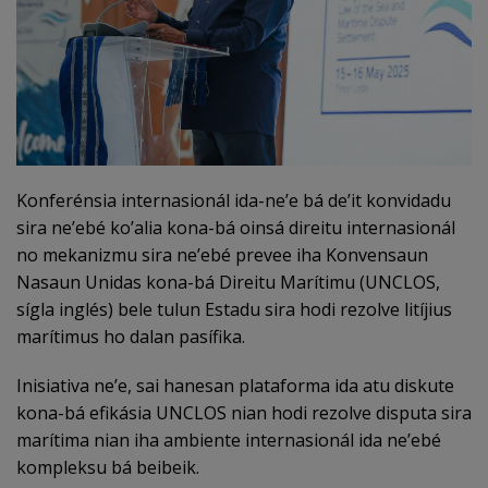
Konferénsia internasionál ida-ne’e bá de’it konvidadu
sira ne’ebé ko’alia kona-bá oinsá direitu internasionál
no mekanizmu sira ne’ebé prevee iha Konvensaun
Nasaun Unidas kona-bá Direitu Marítimu (UNCLOS,
sígla inglés) bele tulun Estadu sira hodi rezolve litíjius
marítimus ho dalan pasífika.
Inisiativa ne’e, sai hanesan plataforma ida atu diskute
kona-bá efikásia UNCLOS nian hodi rezolve disputa sira
marítima nian iha ambiente internasionál ida ne’ebé
kompleksu bá beibeik.