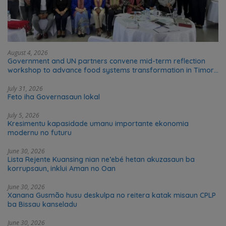
August 4, 2026
Government and UN partners convene mid-term reflection
workshop to advance food systems transformation in Timor-
Leste
July 31, 2026
Feto iha Governasaun lokal
July 5, 2026
Kresimentu kapasidade umanu importante ekonomia
modernu no futuru
June 30, 2026
Lista Rejente Kuansing nian ne’ebé hetan akuzasaun ba
korrupsaun, inklui Aman no Oan
June 30, 2026
Xanana Gusmão husu deskulpa no reitera katak misaun CPLP
ba Bissau kanseladu
June 30, 2026