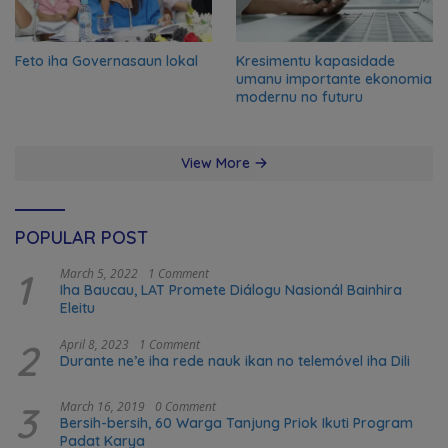
Feto iha Governasaun lokal
Kresimentu kapasidade
umanu importante ekonomia
modernu no futuru
View More
POPULAR POST
1
March 5, 2022
1 Comment
Iha Baucau, LAT Promete Diálogu Nasionál Bainhira
Eleitu
2
April 8, 2023
1 Comment
Durante ne’e iha rede nauk ikan no telemóvel iha Dili
3
March 16, 2019
0 Comment
Bersih-bersih, 60 Warga Tanjung Priok Ikuti Program
Padat Karya