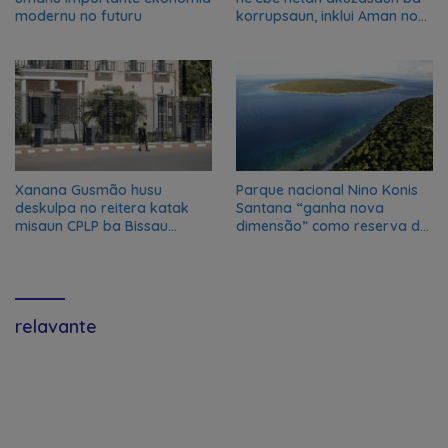
modernu no futuru
korrupsaun, inklui Aman no
Oan
Xanana Gusmão husu
Parque nacional Nino Konis
deskulpa no reitera katak
Santana “ganha nova
misaun CPLP ba Bissau
dimensão” como reserva da
kanseladu
biosfera da UNESCO
relavante