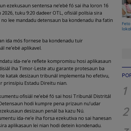
aun ezekusaun sentensa ne’ebé fó sai iha loron 16
 2026, tuku 9:20 dadeer OTL, ofisiál polísia sira
a no lee mandadu detensaun ba kondenadu iha fatin
Feto
loka
n ida mós fornese ba kondenadu tuir
l ne’ebé aplikavel.
atu ida-ne’e reflete kompromisu hosi aplikasaun
judisiál iha Timor-Leste atu garante protesaun ba
PO
nte katak desizaun tribunál implementa ho efetivu,
ir prinsípiu Estadu Direitu nian.
1
umentu ofisiál ne’ebé fó sai hosi Tribunál Distritál
 Detensaun hodi kumpre pena prizaun nu’udar
2
 ezekusaun desizaun penál ba kazu Nú.
mentu ida-ne’e iha forsa ezekutiva no sai hanesan
 sira aplikasaun lei nian hodi detein kondenadu.