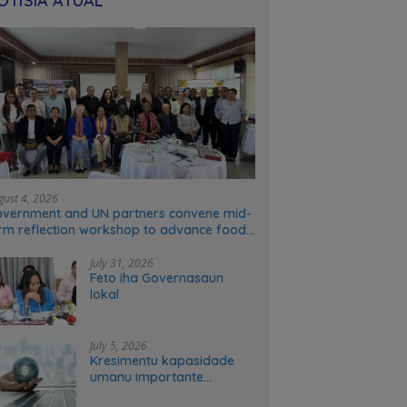
OTÍSIA ATÚAL
gust 4, 2026
vernment and UN partners convene mid-
rm reflection workshop to advance food
stems transformation in Timor-Leste
July 31, 2026
Feto iha Governasaun
lokal
July 5, 2026
Kresimentu kapasidade
umanu importante
ekonomia modernu no