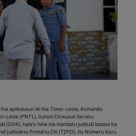
—
Iha aplikasaun lei iha Timor-Leste, Komandu
or-Leste (PNTL), liuhosi Diresaun Servisu
l (DSIK), hala’o hela nia mandatu judisiál bazeia ba
l Judisiáriu Primáriu Dili (TJPID), ho Númeru Kazu