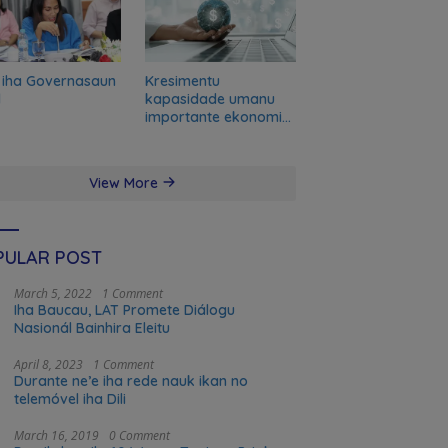
 iha Governasaun
Kresimentu
l
kapasidade umanu
importante ekonomia
modernu no futuru
View More
PULAR POST
March 5, 2022
1 Comment
Iha Baucau, LAT Promete Diálogu
Nasionál Bainhira Eleitu
April 8, 2023
1 Comment
Durante ne’e iha rede nauk ikan no
telemóvel iha Dili
March 16, 2019
0 Comment