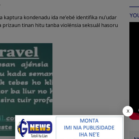
.
YO
 kaptura kondenadu ida ne’ebé identifika nu’udar
prizaun tinan hitu tanba violénsia seksuál hasoru
X