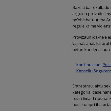
Bazeia ba rezultadu 
arguidu provadu leg
ne’ebé hatuur iha Art
regula krime violéns
Provizaun ida-ne’e e
vajinal, anál, ka orá
hetan kondenasaun e
kontinusaun
Posi
Konsellu Seguran
Entretantu, aktu sek
kategoria idade hane
resin lima. Tribunál
hodi kumpri iha pri