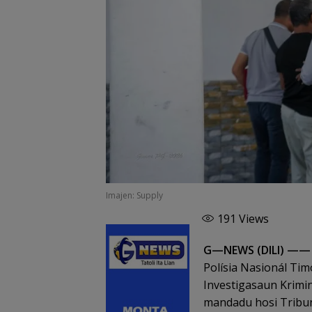
Imajen: Supply
191
Views
G—NEWS (DILI) —
Polísia Nasionál Tim
Investigasaun Kriminá
mandadu hosi Tribuná