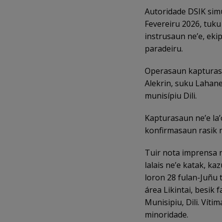
Autoridade DSIK simu
Fevereiru 2026, tuku
instrusaun ne’e, eki
paradeiru.
Operasaun kapturasau
Alekrin, suku Lahane
munisípiu Dili.
Kapturasaun ne’e la’
konfirmasaun rasik 
Tuir nota imprensa n
lalais ne’e katak, k
loron 28 fulan-Juñu 
área Likintai, besik 
Munisipiu, Dili. Víti
minoridade.