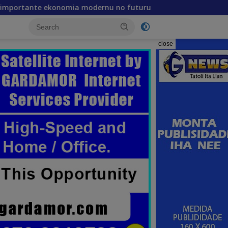
omia modernu no futuru
Lista Rejente Kuansing nian 
close