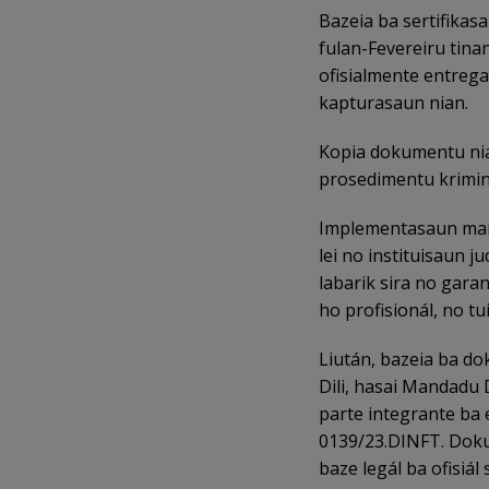
Bazeia ba sertifikas
fulan-Fevereiru tinan
ofisialmente entreg
kapturasaun nian.
Kopia dokumentu nia
prosedimentu kriminá
Implementasaun mand
lei no instituisaun 
labarik sira no gara
ho profisionál, no tu
Liután, bazeia ba dok
Dili, hasai Mandadu
parte integrante ba
0139/23.DINFT. Doku
baze legál ba ofisiál