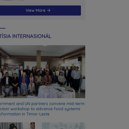
futuru
View More
ÍSIA INTERNASIONÁL
rnment and UN partners convene mid-term
ection workshop to advance food systems
sformation in Timor-Leste