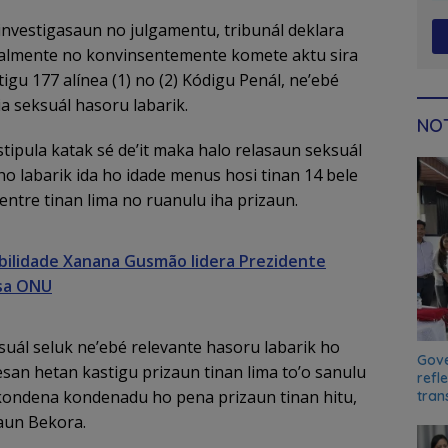
investigasaun no julgamentu, tribunál deklara
almente no konvinsentemente komete aktu sira
igu 177 alínea (1) no (2) Kódigu Penál, ne’ebé
ia seksuál hasoru labarik.
NOT
stipula katak sé de’it maka halo relasaun seksuál
l ho labarik ida ho idade menus hosi tinan 14 bele
ntre tinan lima no ruanulu iha prizaun.
bilidade Xanana Gusmão lidera Prezidente
sa ONU
suál seluk ne’ebé relevante hasoru labarik ho
Gove
san hetan kastigu prizaun tinan lima to’o sanulu
refl
 kondena kondenadu ho pena prizaun tinan hitu,
tran
zaun Bekora.