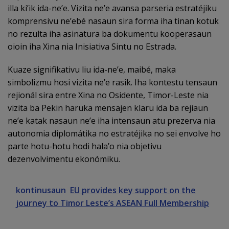
illa ki’ik ida-ne’e. Vizita ne’e avansa parseria estratéjiku
komprensivu ne’ebé nasaun sira forma iha tinan kotuk
no rezulta iha asinatura ba dokumentu kooperasaun
oioin iha Xina nia Inisiativa Sintu no Estrada.
Kuaze signifikativu liu ida-ne’e, maibé, maka
simbolizmu hosi vizita ne’e rasik. Iha kontestu tensaun
rejionál sira entre Xina no Osidente, Timor-Leste nia
vizita ba Pekin haruka mensajen klaru ida ba rejiaun
ne’e katak nasaun ne’e iha intensaun atu prezerva nia
autonomia diplomátika no estratéjika no sei envolve ho
parte hotu-hotu hodi hala’o nia objetivu
dezenvolvimentu ekonómiku.
kontinusaun
EU provides key support on the
journey to Timor Leste’s ASEAN Full Membership