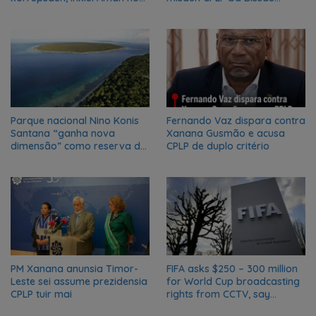
Oan
kanseladu
Parque nacional Nino Konis
Fernando Vaz dispara contra
Santana “ganha nova
Xanana Gusmão e acusa
dimensão” como reserva da
CPLP de duplo critério
biosfera da UNESCO
PM Xanana anunsia Timor-
FIFA asks $250 – 300 million
Leste sei assume prezidensia
for World Cup broadcasting
CPLP tuir mai
rights from CCTV, say
Chinese media; FIFA