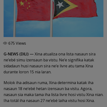
675
Views
G-NEWS (DILI) —
Xina atualiza ona lista nasaun sira
ne’ebé simu izensaun ba vistu. Ne’e signifika katak
sidadaun husi nasaun sira ne’e livre atu tama Xina
durante loron 15 nia laran.
Molok iha adisaun ruma, Xina determina katak iha
nasaun 18 ne’ebé hetan izensaun ba vistu. Agora,
nasaun sia maka tama iha lista livre hosi vistu Xina nian.
Iha totál iha nasaun 27 ne’ebé laiha vistu hosi Xina.