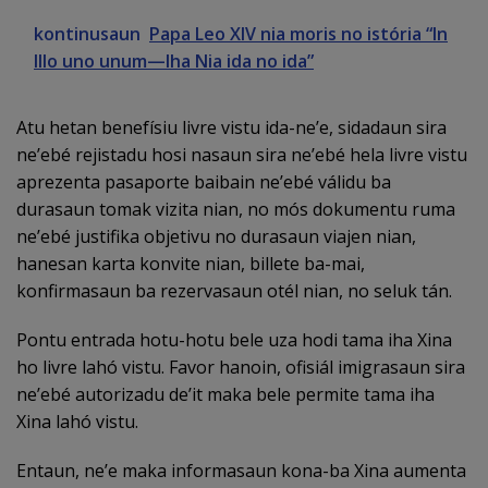
kontinusaun
Papa Leo XIV nia moris no istória “In
Illo uno unum—Iha Nia ida no ida”
Atu hetan benefísiu livre vistu ida-ne’e, sidadaun sira
ne’ebé rejistadu hosi nasaun sira ne’ebé hela livre vistu
aprezenta pasaporte baibain ne’ebé válidu ba
durasaun tomak vizita nian, no mós dokumentu ruma
ne’ebé justifika objetivu no durasaun viajen nian,
hanesan karta konvite nian, billete ba-mai,
konfirmasaun ba rezervasaun otél nian, no seluk tán.
Pontu entrada hotu-hotu bele uza hodi tama iha Xina
ho livre lahó vistu. Favor hanoin, ofisiál imigrasaun sira
ne’ebé autorizadu de’it maka bele permite tama iha
Xina lahó vistu.
Entaun, ne’e maka informasaun kona-ba Xina aumenta