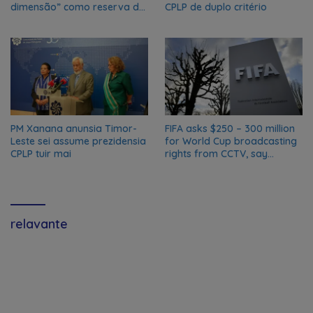
dimensão” como reserva da
CPLP de duplo critério
biosfera da UNESCO
PM Xanana anunsia Timor-
FIFA asks $250 – 300 million
Leste sei assume prezidensia
for World Cup broadcasting
CPLP tuir mai
rights from CCTV, say
Chinese media; FIFA
responds to Global Times
talks ‘ongoing’
relavante