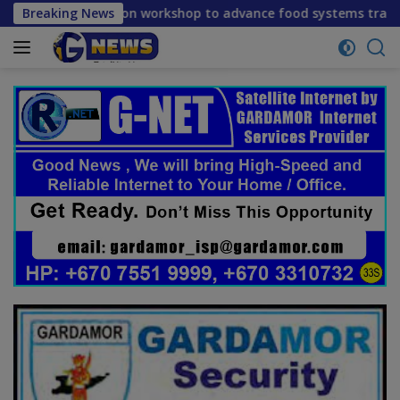
Skip
on workshop to advance food systems transformation in Timor
Breaking News
to
content