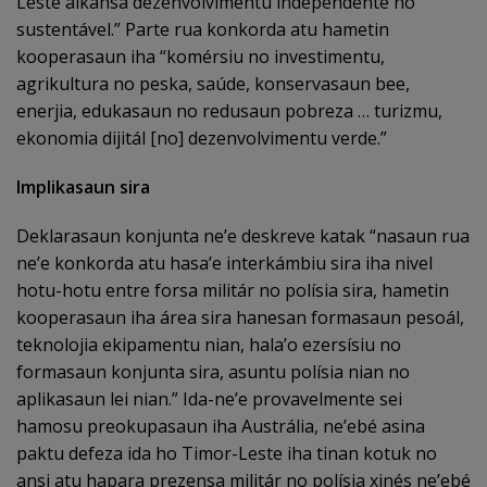
Leste alkansa dezenvolvimentu independente no
sustentável.” Parte rua konkorda atu hametin
kooperasaun iha “komérsiu no investimentu,
agrikultura no peska, saúde, konservasaun bee,
enerjia, edukasaun no redusaun pobreza … turizmu,
ekonomia dijitál [no] dezenvolvimentu verde.”
Implikasaun sira
Deklarasaun konjunta ne’e deskreve katak “nasaun rua
ne’e konkorda atu hasa’e interkámbiu sira iha nivel
hotu-hotu entre forsa militár no polísia sira, hametin
kooperasaun iha área sira hanesan formasaun pesoál,
teknolojia ekipamentu nian, hala’o ezersísiu no
formasaun konjunta sira, asuntu polísia nian no
aplikasaun lei nian.” Ida-ne’e provavelmente sei
hamosu preokupasaun iha Austrália, ne’ebé asina
paktu defeza ida ho Timor-Leste iha tinan kotuk no
ansi atu hapara prezensa militár no polísia xinés ne’ebé