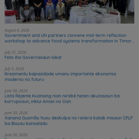
August 4, 2026
Government and UN partners convene mid-term reflection
workshop to advance food systems transformation in Timor-
Leste
July 31, 2026
Feto iha Governasaun lokal
July 5, 2026
Kresimentu kapasidade umanu importante ekonomia
modernu no futuru
June 30, 2026
Lista Rejente Kuansing nian ne’ebé hetan akuzasaun ba
korrupsaun, inklui Aman no Oan
June 30, 2026
Xanana Gusmão husu deskulpa no reitera katak misaun CPLP
ba Bissau kanseladu
June 30, 2026