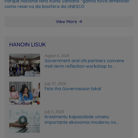
Parque nacional Nino Konis Santana “ganha nova dimensão”
como reserva da biosfera da UNESCO
View More
HANOIN LISUK
August 4, 2026
Government and UN partners convene
mid-term reflection workshop to
advance food systems transformation
in Timor-Leste
July 31, 2026
Feto iha Governasaun lokal
July 5, 2026
Kresimentu kapasidade umanu
importante ekonomia modernu no
futuru