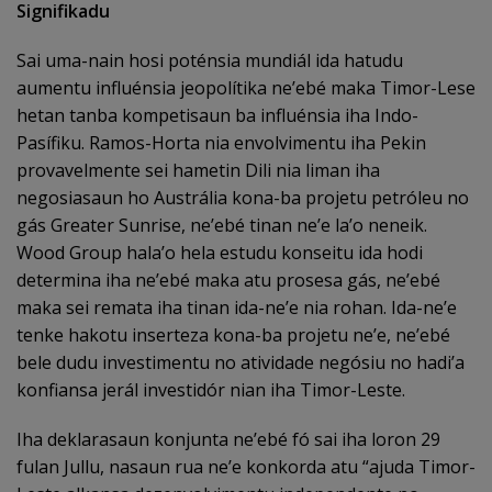
Signifikadu
Sai uma-nain hosi poténsia mundiál ida hatudu
aumentu influénsia jeopolítika ne’ebé maka Timor-Lese
hetan tanba kompetisaun ba influénsia iha Indo-
Pasífiku. Ramos-Horta nia envolvimentu iha Pekin
provavelmente sei hametin Dili nia liman iha
negosiasaun ho Austrália kona-ba projetu petróleu no
gás Greater Sunrise, ne’ebé tinan ne’e la’o neneik.
Wood Group hala’o hela estudu konseitu ida hodi
determina iha ne’ebé maka atu prosesa gás, ne’ebé
maka sei remata iha tinan ida-ne’e nia rohan. Ida-ne’e
tenke hakotu inserteza kona-ba projetu ne’e, ne’ebé
bele dudu investimentu no atividade negósiu no hadi’a
konfiansa jerál investidór nian iha Timor-Leste.
Iha deklarasaun konjunta ne’ebé fó sai iha loron 29
fulan Jullu, nasaun rua ne’e konkorda atu “ajuda Timor-