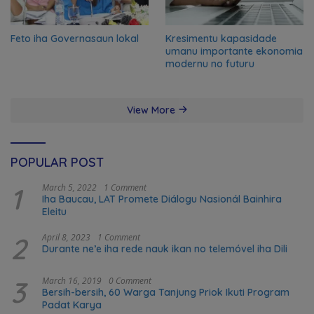
Feto iha Governasaun lokal
Kresimentu kapasidade
umanu importante ekonomia
modernu no futuru
View More
POPULAR POST
1
March 5, 2022
1 Comment
Iha Baucau, LAT Promete Diálogu Nasionál Bainhira
Eleitu
2
April 8, 2023
1 Comment
Durante ne’e iha rede nauk ikan no telemóvel iha Dili
3
March 16, 2019
0 Comment
Bersih-bersih, 60 Warga Tanjung Priok Ikuti Program
Padat Karya