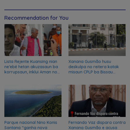
responds to Global Times
talks ‘ongoing’
Recommendation for You
Lista Rejente Kuansing nian
Xanana Gusmão husu
ne’ebé hetan akuzasaun ba
deskulpa no reitera katak
korrupsaun, inklui Aman no
misaun CPLP ba Bissau
Oan
kanseladu
Parque nacional Nino Konis
Fernando Vaz dispara contra
Santana “ganha nova
Xanana Gusmão e acusa