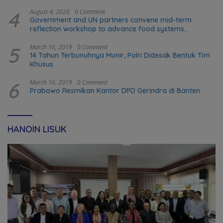
4
August 4, 2026
0 Comment
Government and UN partners convene mid-term
reflection workshop to advance food systems
transformation in Timor-Leste
5
March 16, 2019
0 Comment
14 Tahun Terbunuhnya Munir, Polri Didesak Bentuk Tim
Khusus
6
March 16, 2019
0 Comment
Prabowo Resmikan Kantor DPD Gerindra di Banten
HANOIN LISUK