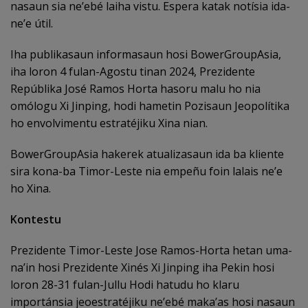
nasaun sia ne’ebé laiha vistu. Espera katak notísia ida-
ne’e útil.
Iha publikasaun informasaun hosi BowerGroupAsia,
iha loron 4 fulan-Agostu tinan 2024, Prezidente
Repúblika José Ramos Horta hasoru malu ho nia
omólogu Xi Jinping, hodi hametin Pozisaun Jeopolítika
ho envolvimentu estratéjiku Xina nian.
BowerGroupAsia hakerek atualizasaun ida ba kliente
sira kona-ba Timor-Leste nia empeñu foin lalais ne’e
ho Xina.
Kontestu
Prezidente Timor-Leste Jose Ramos-Horta hetan uma-
na’in hosi Prezidente Xinés Xi Jinping iha Pekin hosi
loron 28-31 fulan-Jullu Hodi hatudu ho klaru
importánsia jeoestratéjiku ne’ebé maka’as hosi nasaun