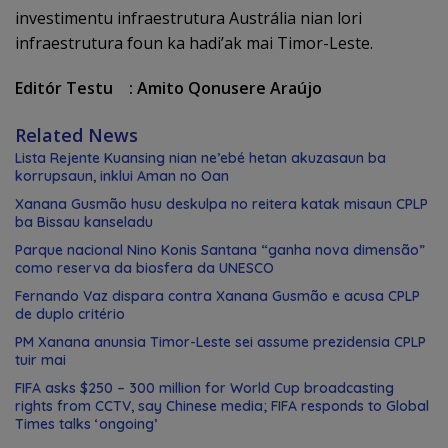
investimentu infraestrutura Austrália nian lori
infraestrutura foun ka hadi’ak mai Timor-Leste.
Editór Testu : Amito Qonusere Araújo
Related News
Lista Rejente Kuansing nian ne’ebé hetan akuzasaun ba
korrupsaun, inklui Aman no Oan
Xanana Gusmão husu deskulpa no reitera katak misaun CPLP
ba Bissau kanseladu
Parque nacional Nino Konis Santana “ganha nova dimensão”
como reserva da biosfera da UNESCO
Fernando Vaz dispara contra Xanana Gusmão e acusa CPLP
de duplo critério
PM Xanana anunsia Timor-Leste sei assume prezidensia CPLP
tuir mai
FIFA asks $250 – 300 million for World Cup broadcasting
rights from CCTV, say Chinese media; FIFA responds to Global
Times talks ‘ongoing’