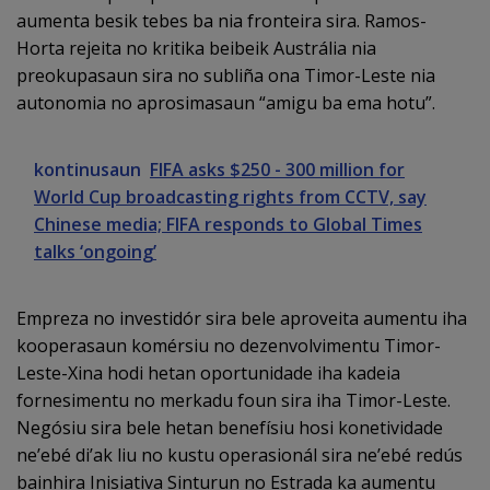
aumenta besik tebes ba nia fronteira sira. Ramos-
Horta rejeita no kritika beibeik Austrália nia
preokupasaun sira no subliña ona Timor-Leste nia
autonomia no aprosimasaun “amigu ba ema hotu”.
kontinusaun
FIFA asks $250 - 300 million for
World Cup broadcasting rights from CCTV, say
Chinese media; FIFA responds to Global Times
talks ‘ongoing’
Empreza no investidór sira bele aproveita aumentu iha
kooperasaun komérsiu no dezenvolvimentu Timor-
Leste-Xina hodi hetan oportunidade iha kadeia
fornesimentu no merkadu foun sira iha Timor-Leste.
Negósiu sira bele hetan benefísiu hosi konetividade
ne’ebé di’ak liu no kustu operasionál sira ne’ebé redús
bainhira Inisiativa Sinturun no Estrada ka aumentu