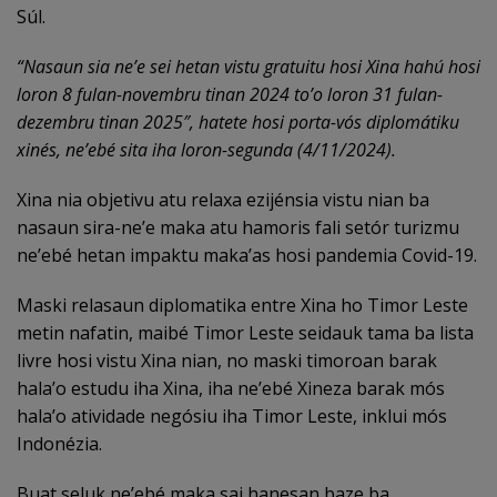
Súl.
“Nasaun
sia ne’e sei hetan vistu gratuitu hosi Xina hahú hosi
loron 8 fulan-novembru tinan 2024 to’o loron 31 fulan-
dezembru tinan 2025″, hatete hosi porta-vós diplomátiku
xinés, ne’ebé sita iha loron-segunda (4/11/2024).
Xina nia objetivu atu relaxa ezijénsia vistu nian ba
nasaun sira-ne’e maka atu hamoris fali setór turizmu
ne’ebé hetan impaktu maka’as hosi pandemia Covid-19.
Maski relasaun diplomatika entre Xina ho Timor Leste
metin nafatin, maibé Timor Leste seidauk tama ba lista
livre hosi vistu Xina nian, no maski timoroan barak
hala’o estudu iha Xina, iha ne’ebé Xineza barak mós
hala’o atividade negósiu iha Timor Leste, inklui mós
Indonézia.
Buat seluk ne’ebé maka sai hanesan baze ba