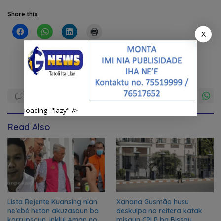
Share this:
X
loading="lazy" />
Read Also
Lista Rejente Kuansing nian
Xanana Gusmão husu
ne’ebé hetan akuzasaun ba
deskulpa no reitera katak
korrupsaun, inklui Aman no
misaun CPLP ba Bissau