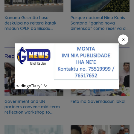
Xanana Gusmão husu
Parque nacional Nino Konis
deskulpa no reitera katak
Santana “ganha nova
misaun CPLP ba Bissau
dimensão” como reserva da
kanseladu
biosfera da UNESCO
X
Recommendation for You
loading="lazy" />
Government and UN
Feto iha Governasaun lokal
partners convene mid-term
reflection workshop to
advance food systems
transformation in Timor-
Leste