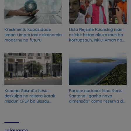
Kresimentu kapasidade
Lista Rejente Kuansing nian
umanu importante ekonomia
ne’ebé hetan akuzasaun ba
modernu no futuru
korrupsaun, inklui Aman no
Oan
Xanana Gusmão husu
Parque nacional Nino Konis
deskulpa no reitera katak
Santana “ganha nova
misaun CPLP ba Bissau
dimensão” como reserva da
kanseladu
biosfera da UNESCO
relavante