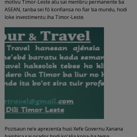
motivu Timor-Leste atu sai membru permanente ba
ASEAN, tanba sei fó konfiansa no fiar ba mundu, hodi
loke investimentu iha Timor-Leste.
Pozisaun ne’e aprezenta husi Xefe Governu Xanana
bainhira sai orador hodi ko’alia kona-ba tema