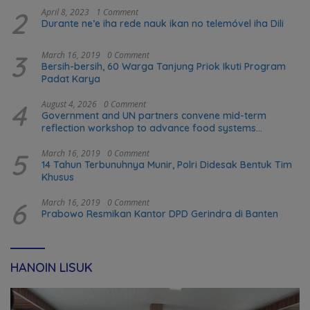
2
April 8, 2023
1 Comment
Durante ne’e iha rede nauk ikan no telemóvel iha Dili
3
March 16, 2019
0 Comment
Bersih-bersih, 60 Warga Tanjung Priok Ikuti Program
Padat Karya
4
August 4, 2026
0 Comment
Government and UN partners convene mid-term
reflection workshop to advance food systems
transformation in Timor-Leste
5
March 16, 2019
0 Comment
14 Tahun Terbunuhnya Munir, Polri Didesak Bentuk Tim
Khusus
6
March 16, 2019
0 Comment
Prabowo Resmikan Kantor DPD Gerindra di Banten
HANOIN LISUK