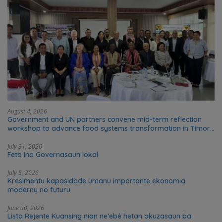
August 4, 2026
Government and UN partners convene mid-term reflection
workshop to advance food systems transformation in Timor-
Leste
July 31, 2026
Feto iha Governasaun lokal
July 5, 2026
Kresimentu kapasidade umanu importante ekonomia
modernu no futuru
June 30, 2026
Lista Rejente Kuansing nian ne’ebé hetan akuzasaun ba