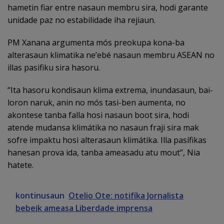
hametin fiar entre nasaun membru sira, hodi garante
unidade paz no estabilidade iha rejiaun.
PM Xanana argumenta mós preokupa kona-ba
alterasaun klimatika ne’ebé nasaun membru ASEAN no
illas pasifiku sira hasoru.
“Ita hasoru kondisaun klima extrema, inundasaun, bai-
loron naruk, anin no mós tasi-ben aumenta, no
akontese tanba falla hosi nasaun boot sira, hodi
atende mudansa klimátika no nasaun fraji sira mak
sofre impaktu hosi alterasaun klimátika. Illa pasífikas
hanesan prova ida, tanba ameasadu atu mout”, Nia
hatete.
kontinusaun
Otelio Ote: notifíka Jornalista
bebeik ameasa Liberdade imprensa