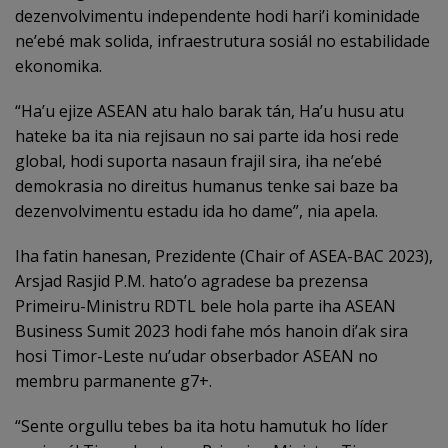
dezenvolvimentu independente hodi hari’i kominidade
ne’ebé mak solida, infraestrutura sosiál no estabilidade
ekonomika.
“Ha’u ejize ASEAN atu halo barak tán, Ha’u husu atu
hateke ba ita nia rejisaun no sai parte ida hosi rede
global, hodi suporta nasaun frajil sira, iha ne’ebé
demokrasia no direitus humanus tenke sai baze ba
dezenvolvimentu estadu ida ho dame”, nia apela.
Iha fatin hanesan, Prezidente (Chair of ASEA-BAC 2023),
Arsjad Rasjid P.M. hato’o agradese ba prezensa
Primeiru-Ministru RDTL bele hola parte iha ASEAN
Business Sumit 2023 hodi fahe mós hanoin di’ak sira
hosi Timor-Leste nu’udar obserbador ASEAN no
membru parmanente g7+.
“Sente orgullu tebes ba ita hotu hamutuk ho líder