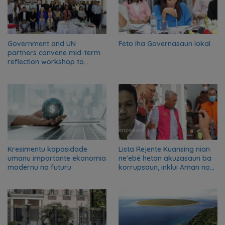
Government and UN
Feto iha Governasaun lokal
partners convene mid-term
reflection workshop to
advance food systems
transformation in Timor-
Leste
Kresimentu kapasidade
Lista Rejente Kuansing nian
umanu importante ekonomia
ne’ebé hetan akuzasaun ba
modernu no futuru
korrupsaun, inklui Aman no
Oan