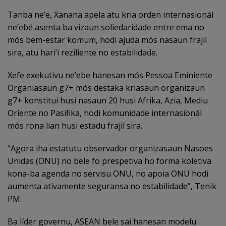
Tanba ne’e, Xanana apela atu kria orden internasionál
ne’ebé asenta ba vizaun soliedaridade entre ema no
mós bem-estar komum, hodi ajuda mós nasaun frajil
sira, atu hari’i reziliente no estabilidade.
Xefe exekutivu ne’ebe hanesan mós Pessoa Eminiente
Organiasaun g7+ mós destaka kriasaun organizaun
g7+ konstitui husi nasaun 20 husi Afrika, Azia, Mediu
Oriente no Pasifika, hodi komunidade internasionál
mós rona lian husi estadu frajil sira.
“Agora iha estatutu observador organizasaun Nasoes
Unidas (ONU) no bele fo prespetiva ho forma koletiva
kona-ba agenda no servisu ONU, no apoia ONU hodi
aumenta ativamente seguransa no estabilidade”, Tenik
PM.
Ba líder governu, ASEAN bele sai hanesan modelu