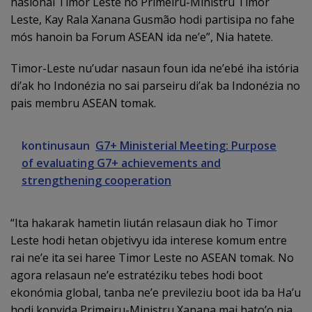
nasionál Timor Leste no Primeiru-Ministru Timor
Leste, Kay Rala Xanana Gusmão hodi partisipa no fahe
mós hanoin ba Forum ASEAN ida ne’e”, Nia hatete.
Timor-Leste nu’udar nasaun foun ida ne’ebé iha istória
di’ak ho Indonézia no sai parseiru di’ak ba Indonézia no
pais membru ASEAN tomak.
kontinusaun
G7+ Ministerial Meeting: Purpose
of evaluating G7+ achievements and
strengthening cooperation
“Ita hakarak hametin liután relasaun diak ho Timor
Leste hodi hetan objetivyu ida interese komum entre
rai ne’e ita sei haree Timor Leste no ASEAN tomak. No
agora relasaun ne’e estratéziku tebes hodi boot
ekonómia global, tanba ne’e previleziu boot ida ba Ha’u
hodi konvida Primeiru-Ministru Xanana mai hato’o nia