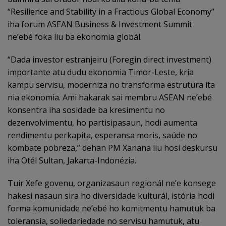
“Resilience and Stability in a Fractious Global Economy”
iha forum ASEAN Business & Investment Summit
ne’ebé foka liu ba ekonomia globál.
“Dada investor estranjeiru (Foregin direct investment)
importante atu dudu ekonomia Timor-Leste, kria
kampu servisu, moderniza no transforma estrutura ita
nia ekonomia. Ami hakarak sai membru ASEAN ne’ebé
konsentra iha sosidade ba kresimentu no
dezenvolvimentu, ho partisipasaun, hodi aumenta
rendimentu perkapita, esperansa moris, saúde no
kombate pobreza,” dehan PM Xanana liu hosi deskursu
iha Otél Sultan, Jakarta-Indonézia.
Tuir Xefe govenu, organizasaun regionál ne’e konsege
hakesi nasaun sira ho diversidade kulturál, istória hodi
forma komunidade ne’ebé ho komitmentu hamutuk ba
toleransia, soliedariedade no servisu hamutuk, atu