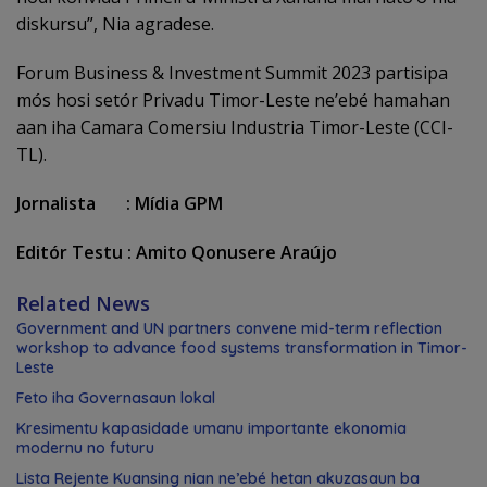
diskursu”, Nia agradese.
Forum Business & Investment Summit 2023 partisipa
mós hosi setór Privadu Timor-Leste ne’ebé hamahan
aan iha Camara Comersiu Industria Timor-Leste (CCI-
TL).
Jornalista :
M
í
dia
GPM
Editór Testu : Amito Qonusere Araújo
Related News
Government and UN partners convene mid-term reflection
workshop to advance food systems transformation in Timor-
Leste
Feto iha Governasaun lokal
Kresimentu kapasidade umanu importante ekonomia
modernu no futuru
Lista Rejente Kuansing nian ne’ebé hetan akuzasaun ba