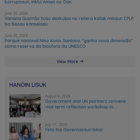
korrupsaun, inklui Aman no Oan
June 30, 2026
Xanana Gusmão husu deskulpa no reitera katak misaun CPLP
ba Bissau kanseladu
June 30, 2026
Parque nacional Nino Konis Santana “ganha nova dimensão”
como reserva da biosfera da UNESCO
View More
HANOIN LISUK
August 4, 2026
Government and UN partners convene
mid-term reflection workshop to
advance food systems transformation
in Timor-Leste
July 31, 2026
Feto iha Governasaun lokal