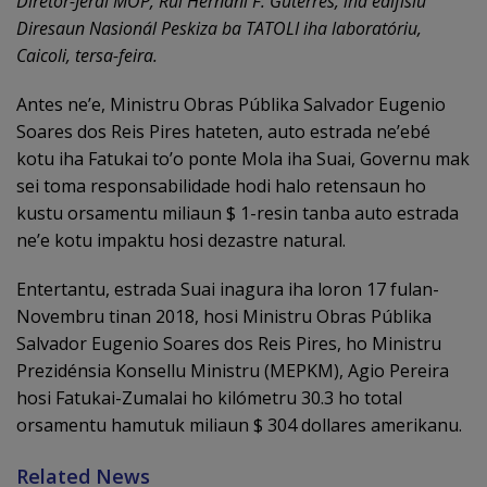
Diretór-Jerál MOP, Rui Hernani F. Guterres, iha edifísiu
Diresaun Nasionál Peskiza ba TATOLI iha laboratóriu,
Caicoli, tersa-feira.
Antes ne’e, Ministru Obras Públika Salvador Eugenio
Soares dos Reis Pires hateten, auto estrada ne’ebé
kotu iha Fatukai to’o ponte Mola iha Suai, Governu mak
sei toma responsabilidade hodi halo retensaun ho
kustu orsamentu miliaun $ 1-resin tanba auto estrada
ne’e kotu impaktu hosi dezastre natural.
Entertantu, estrada Suai inagura iha loron 17 fulan-
Novembru tinan 2018, hosi Ministru Obras Públika
Salvador Eugenio Soares dos Reis Pires, ho Ministru
Prezidénsia Konsellu Ministru (MEPKM), Agio Pereira
hosi Fatukai-Zumalai ho kilómetru 30.3 ho total
orsamentu hamutuk miliaun $ 304 dollares amerikanu.
Related News