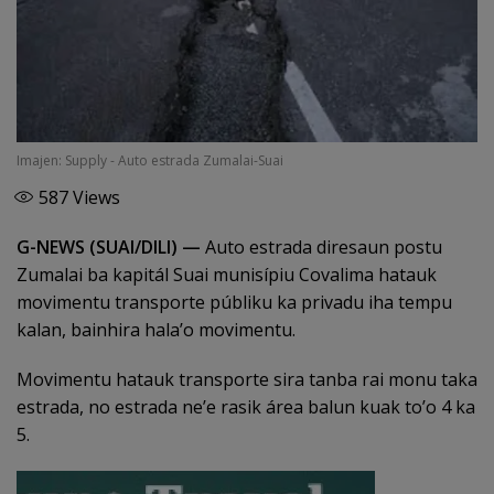
Imajen: Supply - Auto estrada Zumalai-Suai
587
Views
G-NEWS (SUAI/DILI) —
Auto estrada diresaun postu
Zumalai ba kapitál Suai munisípiu Covalima hatauk
movimentu transporte públiku ka privadu iha tempu
kalan, bainhira hala’o movimentu.
Movimentu hatauk transporte sira tanba rai monu taka
estrada, no estrada ne’e rasik área balun kuak to’o 4 ka
5.