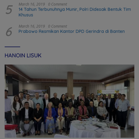
5
March 16, 2019
0 Comment
14 Tahun Terbunuhnya Munir, Polri Didesak Bentuk Tim
Khusus
6
March 16, 2019
0 Comment
Prabowo Resmikan Kantor DPD Gerindra di Banten
HANOIN LISUK