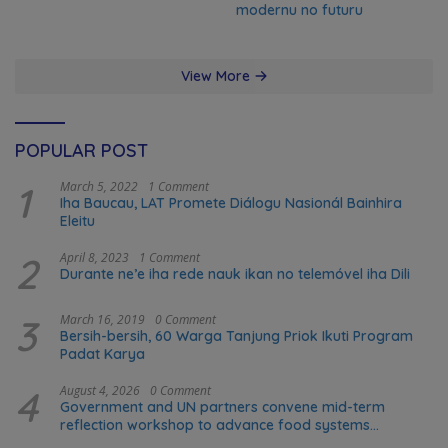
modernu no futuru
View More
POPULAR POST
1
March 5, 2022
1 Comment
Iha Baucau, LAT Promete Diálogu Nasionál Bainhira
Eleitu
2
April 8, 2023
1 Comment
Durante ne’e iha rede nauk ikan no telemóvel iha Dili
3
March 16, 2019
0 Comment
Bersih-bersih, 60 Warga Tanjung Priok Ikuti Program
Padat Karya
4
August 4, 2026
0 Comment
Government and UN partners convene mid-term
reflection workshop to advance food systems
transformation in Timor-Leste