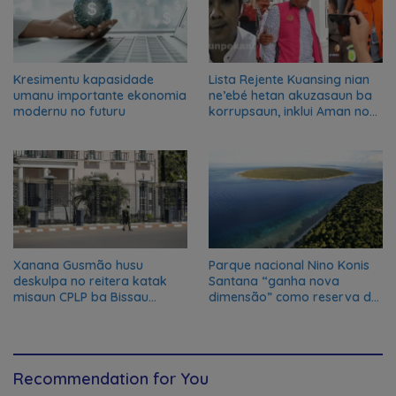
Kresimentu kapasidade
Lista Rejente Kuansing nian
umanu importante ekonomia
ne’ebé hetan akuzasaun ba
modernu no futuru
korrupsaun, inklui Aman no
Oan
Xanana Gusmão husu
Parque nacional Nino Konis
deskulpa no reitera katak
Santana “ganha nova
misaun CPLP ba Bissau
dimensão” como reserva da
kanseladu
biosfera da UNESCO
Recommendation for You