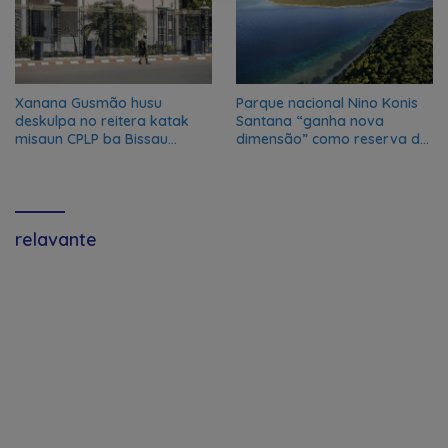
Xanana Gusmão husu
Parque nacional Nino Konis
deskulpa no reitera katak
Santana “ganha nova
misaun CPLP ba Bissau
dimensão” como reserva da
kanseladu
biosfera da UNESCO
relavante