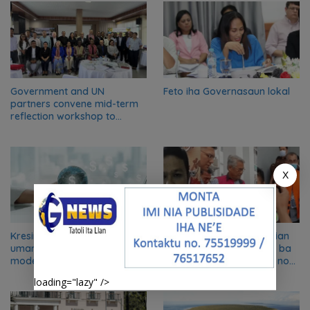
Government and UN
Feto iha Governasaun lokal
partners convene mid-term
reflection workshop to
advance food systems
transformation in Timor-
Leste
X
Kresimentu kapasidade
Lista Rejente Kuansing nian
umanu importante ekonomia
ne’ebé hetan akuzasaun ba
modernu no futuru
korrupsaun, inklui Aman no
Oan
loading="lazy" />