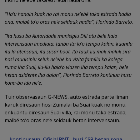
monu ne’ebé taka estrada hadia ona.
“Ha’u hanoin kuak no rai monu ne’ebé taka estrada hadia
ona, maibé to’o oras ne’e seidauk hadia”, Florindo Barreto.
“Ita husu ba Autoridade munisipiu Dili atu bele halo
intervensaun imediata, tanba ita la’o tempu kalan, kuandu
ita la atensaun, ita susar boot. Ita tauk liu mak maluk sira
hosi munisípiu seluk ne’ebé ba vizita família ka kolega
ruma iha Suai, liu-liu hala’o viazen iha tempu kalan, bele
hetan asidente iha dalan”, Florindo Barreto kontinua husu
kona-ba ida ne’e.
Tuir observasaun G-NEWS, auto estrada parte liman
karuk diresaun hosi Zumalai ba Suai kuak no monu,
enkuantu diresaun Suai villa, rai monu taka estrada,
maibé to’o oras ne’e seidauk hetan intervensaun.
kontinusaun
Ofisial PNTL husi CSP hetan sona