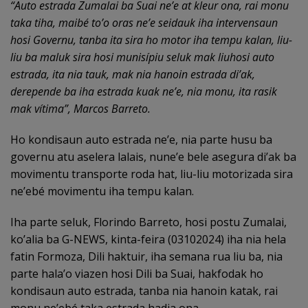
“Auto estrada Zumalai ba Suai ne’e at kleur ona, rai monu
taka tiha, maibé to’o oras ne’e seidauk iha intervensaun
hosi Governu, tanba ita sira ho motor iha tempu kalan, liu-
liu ba maluk sira hosi munisípiu seluk mak liuhosi auto
estrada, ita nia tauk, mak nia hanoin estrada di’ak,
derepende ba iha estrada kuak ne’e, nia monu, ita rasik
mak vítima”, Marcos Barreto.
Ho kondisaun auto estrada ne’e, nia parte husu ba
governu atu aselera lalais, nune’e bele asegura di’ak ba
movimentu transporte roda hat, liu-liu motorizada sira
ne’ebé movimentu iha tempu kalan.
Iha parte seluk, Florindo Barreto, hosi postu Zumalai,
ko’alia ba G-NEWS, kinta-feira (03102024) iha nia hela
fatin Formoza, Dili haktuir, iha semana rua liu ba, nia
parte hala’o viazen hosi Dili ba Suai, hakfodak ho
kondisaun auto estrada, tanba nia hanoin katak, rai