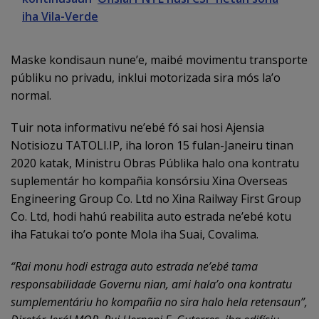
iha Vila-Verde
Maske kondisaun nune’e, maibé movimentu transporte
públiku no privadu, inklui motorizada sira mós la’o
normal.
Tuir nota informativu ne’ebé fó sai hosi Ajensia
Notisiozu TATOLI.IP, iha loron 15 fulan-Janeiru tinan
2020 katak, Ministru Obras Públika halo ona kontratu
suplementár ho kompañia konsórsiu Xina Overseas
Engineering Group Co. Ltd no Xina Railway First Group
Co. Ltd, hodi hahú reabilita auto estrada ne’ebé kotu
iha Fatukai to’o ponte Mola iha Suai, Covalima.
“Rai monu hodi estraga auto estrada ne’ebé tama
responsabilidade Governu nian, ami hala’o ona kontratu
sumplementáriu ho kompañia no sira halo hela retensaun”,