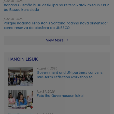
June 30, 2026
Xanana Gusmão husu deskulpa no reitera katak misaun CPLP
ba Bissau kanseladu
June 30, 2026
Parque nacional Nino Konis Santana “ganha nova dimensão”
como reserva da biosfera da UNESCO
View More
HANOIN LISUK
August 4, 2026
Government and UN partners convene
mid-term reflection workshop to
advance food systems transformation
in Timor-Leste
July 31, 2026
Feto iha Governasaun lokal