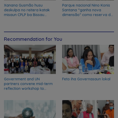
Xanana Gusmão husu
Parque nacional Nino Konis
deskulpa no reitera katak
Santana “ganha nova
misaun CPLP ba Bissau
dimensão” como reserva da
kanseladu
biosfera da UNESCO
Recommendation for You
Government and UN
Feto iha Governasaun lokal
partners convene mid-term
reflection workshop to
advance food systems
transformation in Timor-
Leste