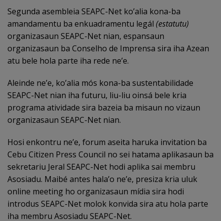
Segunda asembleia SEAPC-Net ko’alia kona-ba
amandamentu ba enkuadramentu legál
(estatutu)
organizasaun SEAPC-Net nian, espansaun
organizasaun ba Conselho de Imprensa sira iha Azean
atu bele hola parte iha rede ne’e.
Aleinde ne’e, ko’alia mós kona-ba sustentabilidade
SEAPC-Net nian iha futuru, liu-liu oinsá bele kria
programa atividade sira bazeia ba misaun no vizaun
organizasaun SEAPC-Net nian.
Hosi enkontru ne’e, forum aseita haruka invitation ba
Cebu Citizen Press Council no sei hatama aplikasaun ba
sekretariu Jeral SEAPC-Net hodi aplika sai membru
Asosiadu. Maibé antes hala’o ne’e, presiza kria uluk
online meeting ho organizasaun mídia sira hodi
introdus SEAPC-Net molok konvida sira atu hola parte
iha membru Asosiadu SEAPC-Net.