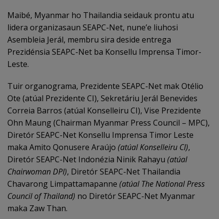
Maibé, Myanmar ho Thailandia seidauk prontu atu
lidera organizasaun SEAPC-Net, nune’e liuhosi
Asembleia Jerál, membru sira deside entrega
Prezidénsia SEAPC-Net ba Konsellu Imprensa Timor-
Leste.
Tuir organograma, Prezidente SEAPC-Net mak Otélio
Ote (atúal Prezidente CI), Sekretáriu Jerál Benevides
Correia Barros (atúal Konselleiru CI), Vise Prezidente
Ohn Maung (Chairman Myanmar Press Council – MPC),
Diretór SEAPC-Net Konsellu Imprensa Timor Leste
maka Amito Qonusere Araújo
(atúal Konselleiru CI)
,
Diretór SEAPC-Net Indonézia Ninik Rahayu
(atúal
Chairwoman DPI)
, Diretór SEAPC-Net Thailandia
Chavarong Limpattamapanne
(atúal The National Press
Council of Thailand)
no Diretór SEAPC-Net Myanmar
maka Zaw Than.