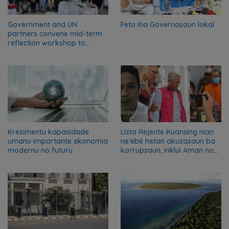
Government and UN
Feto iha Governasaun lokal
partners convene mid-term
reflection workshop to
advance food systems
transformation in Timor-
Leste
Kresimentu kapasidade
Lista Rejente Kuansing nian
umanu importante ekonomia
ne’ebé hetan akuzasaun ba
modernu no futuru
korrupsaun, inklui Aman no
Oan