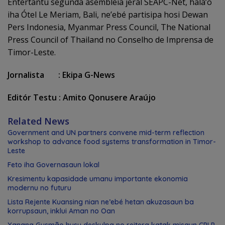
Entertantu segunda asembleia jerál SEAPC-Net, hala’o
iha Ótel Le Meriam, Bali, ne’ebé partisipa hosi Dewan
Pers Indonesia, Myanmar Press Council, The National
Press Council of Thailand no Conselho de Imprensa de
Timor-Leste.
Jornalista : Ekipa G-News
Editór Testu : Amito Qonusere Araújo
Related News
Government and UN partners convene mid-term reflection
workshop to advance food systems transformation in Timor-
Leste
Feto iha Governasaun lokal
Kresimentu kapasidade umanu importante ekonomia
modernu no futuru
Lista Rejente Kuansing nian ne’ebé hetan akuzasaun ba
korrupsaun, inklui Aman no Oan
Xanana Gusmão husu deskulpa no reitera katak misaun CPLP