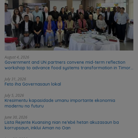
August 4, 2026
Government and UN partners convene mid-term reflection
workshop to advance food systems transformation in Timor-
Leste
July 31, 2026
Feto iha Governasaun lokal
July 5, 2026
Kresimentu kapasidade umanu importante ekonomia
modernu no futuru
June 30, 2026
Lista Rejente Kuansing nian ne’ebé hetan akuzasaun ba
korrupsaun, inklui Aman no Oan