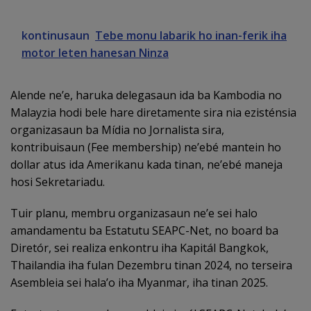
kontinusaun
Tebe monu labarik ho inan-ferik iha
motor leten hanesan Ninza
Alende ne’e, haruka delegasaun ida ba Kambodia no
Malayzia hodi bele hare diretamente sira nia ezisténsia
organizasaun ba Mídia no Jornalista sira,
kontribuisaun (Fee membership) ne’ebé mantein ho
dollar atus ida Amerikanu kada tinan, ne’ebé maneja
hosi Sekretariadu.
Tuir planu, membru organizasaun ne’e sei halo
amandamentu ba Estatutu SEAPC-Net, no board ba
Diretór, sei realiza enkontru iha Kapitál Bangkok,
Thailandia iha fulan Dezembru tinan 2024, no terseira
Asembleia sei hala’o iha Myanmar, iha tinan 2025.