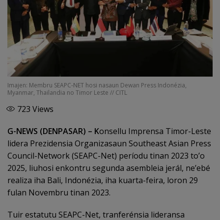
Imajen: Membru SEAPC-NET hosi nasaun Dewan Press Indonézia,
Myanmar, Thailandia no Timor Leste // CITL
723
Views
G-NEWS (DENPASAR) – K
onsellu Imprensa Timor-Leste
lidera Prezidensia Organizasaun Southeast Asian Press
Council-Network (SEAPC-Net) períodu tinan 2023 to’o
2025, liuhosi enkontru segunda asembleia jerál, ne’ebé
realiza iha Bali, Indonézia, iha kuarta-feira, loron 29
fulan Novembru tinan 2023.
Tuir estatutu SEAPC-Net, tranferénsia lideransa