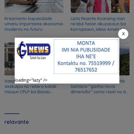
Kresimentu kapasidade
Lista Rejente Kuansing nian
umanu importante ekonomia
ne’ebé hetan akuzasaun ba
modernu no futuru
korrupsaun, inklui Aman no
X
Oan
loading="lazy" />
Xanana Gusmão husu
Parque nacional Nino Konis
deskulpa no reitera katak
Santana “ganha nova
misaun CPLP ba Bissau
dimensão” como reserva da
kanseladu
biosfera da UNESCO
relavante