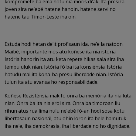
kompromete ba ema hotu nia moris di’ak. Ita presiza
joven sira ne’ebé hatene hanoin, hatene servi no
hatene tau Timor-Leste iha oin.
Estuda hodi hetan de’it profisaun ida, ne’e la natoon.
Maibé, importante mós atu koñese ita nia istória.
Istória hanorin ita atu keta repete hikas sala sira iha
tempu uluk nian. Istória fó ba ita konsiénsia. Istória
hatudu mai ita kona-ba presu liberdade nian. Istória
tulun ita atu avansa ho responsabilidade.
Koñese Rezisténsia mak fó onra ba memória ita nia luta
nian. Onra ba ita nia eroi sira. Onra ba timoroan liu
rihun atus rua lima nulu ne’ebé fó-an hodi sosa kotu
libertasaun nasionál, atu ohin loron ita bele hamutuk
iha ne’e, iha demokrasia, iha liberdade no ho dignidade.