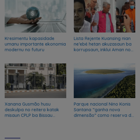
Leste
Kresimentu kapasidade
Lista Rejente Kuansing nian
umanu importante ekonomia
ne’ebé hetan akuzasaun ba
modernu no futuru
korrupsaun, inklui Aman no
Oan
Xanana Gusmão husu
Parque nacional Nino Konis
deskulpa no reitera katak
Santana “ganha nova
misaun CPLP ba Bissau
dimensão” como reserva da
kanseladu
biosfera da UNESCO