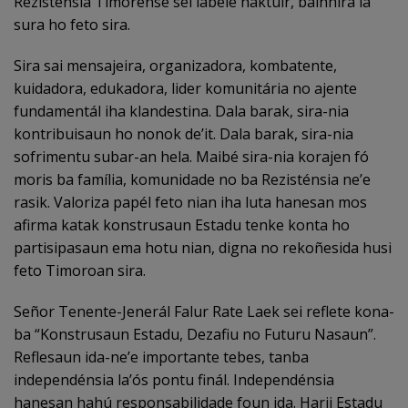
Rezisténsia Timorense sei labele haktuir, bainhira la
sura ho feto sira.
Sira sai mensajeira, organizadora, kombatente,
kuidadora, edukadora, lider komunitária no ajente
fundamentál iha klandestina. Dala barak, sira-nia
kontribuisaun ho nonok de’it. Dala barak, sira-nia
sofrimentu subar-an hela. Maibé sira-nia korajen fó
moris ba família, komunidade no ba Rezisténsia ne’e
rasik. Valoriza papél feto nian iha luta hanesan mos
afirma katak konstrusaun Estadu tenke konta ho
partisipasaun ema hotu nian, digna no rekoñesida husi
feto Timoroan sira.
Señor Tenente-Jenerál Falur Rate Laek sei reflete kona-
ba “Konstrusaun Estadu, Dezafiu no Futuru Nasaun”.
Reflesaun ida-ne’e importante tebes, tanba
independénsia la’ós pontu finál. Independénsia
hanesan hahú responsabilidade foun ida. Harii Estadu