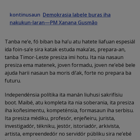
kontinusaun
Demokrasia labele buras iha
nakukun-laran—PM Xanana Gusmão
Tanba ne’e, fó biban ba ha’u atu hatete liafuan espesiál
ida foin-sa’e sira katak estuda maka’as, prepara-an,
tanba Timor-Leste presiza imi hotu. Ita nia nasaun
presiza ema matenek, joven formadu, joven ne’ebé bele
ajuda harii nasaun ba moris di’ak, forte no prepara ba
futuru.
Independénsia polítika ita manán liuhusi sakrifísiu
boot. Maibé, atu kompleta ita nia soberania, ita presiza
iha koñesimentu, kompeténsia, formasaun iha serbisu.
Ita presiza médiku, profesór, enjeñeiru, jurista,
investigadór, tékniku, jestór, istoriadór, arkivista,
artista, empreendedór no servidór públiku sira ne’ebé