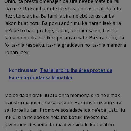
Ohin, ita presta omenajen ba sira ne’ebé mate ba rai
ida ne’e. Ba kombatente libertasaun nasionál. Ba feto
Rezisténsia sira. Ba família sira ne’ebé terus tanba
lakon buat hotu. Ba povu anónimu ka naran laek sira
ne’ebé fó han, proteje, subar, lori mensajen, hasoru
ta’uk no nunka husik esperansa mate. Ba sira hotu, ita
fó ita-nia respeitu, ita-nia gratidaun no ita-nia memória
rohan-laek.
kontinusaun
Tesi ai arbiru iha área protezida
kauza ba mudansa klimatika
Maibé dalan di’ak liu atu onra memória sira ne’e mak
transforma memória sai asaun. Harii instituisaun sira
sai forte liu tan. Promove sosiedade ida ne’ebé justu liu.
Inklui sira ne’ebé sei hela iha kotuk. Investe iha
juventude. Respeita ita-nia diversidade kulturál no