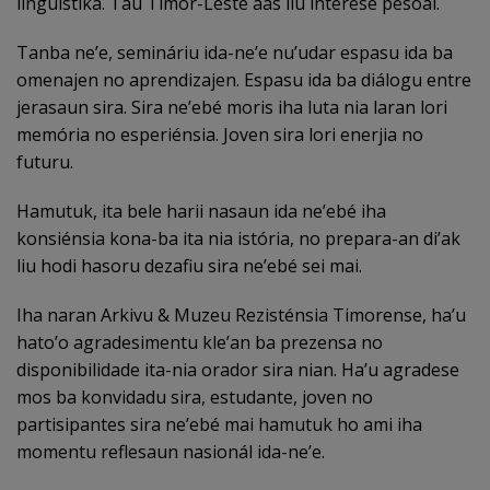
linguístika. Tau Timor-Leste aas liu interese pesoál.
Tanba ne’e, semináriu ida-ne’e nu’udar espasu ida ba
omenajen no aprendizajen. Espasu ida ba diálogu entre
jerasaun sira. Sira ne’ebé moris iha luta nia laran lori
memória no esperiénsia. Joven sira lori enerjia no
futuru.
Hamutuk, ita bele harii nasaun ida ne’ebé iha
konsiénsia kona-ba ita nia istória, no prepara-an di’ak
liu hodi hasoru dezafiu sira ne’ebé sei mai.
Iha naran Arkivu & Muzeu Rezisténsia Timorense, ha’u
hato’o agradesimentu kle’an ba prezensa no
disponibilidade ita-nia orador sira nian. Ha’u agradese
mos ba konvidadu sira, estudante, joven no
partisipantes sira ne’ebé mai hamutuk ho ami iha
momentu reflesaun nasionál ida-ne’e.