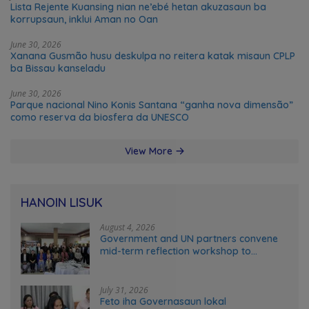
Lista Rejente Kuansing nian ne’ebé hetan akuzasaun ba
korrupsaun, inklui Aman no Oan
June 30, 2026
Xanana Gusmão husu deskulpa no reitera katak misaun CPLP
ba Bissau kanseladu
June 30, 2026
Parque nacional Nino Konis Santana “ganha nova dimensão”
como reserva da biosfera da UNESCO
View More
HANOIN LISUK
August 4, 2026
Government and UN partners convene
mid-term reflection workshop to
advance food systems transformation
in Timor-Leste
July 31, 2026
Feto iha Governasaun lokal