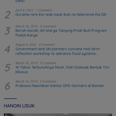
Eleitu
2
April 8, 2023
1 Comment
Durante ne’e iha rede nauk ikan no telemóvel iha Dili
3
March 16, 2019
0 Comment
Bersih-bersih, 60 Warga Tanjung Priok Ikuti Program
Padat Karya
4
August 4, 2026
0 Comment
Government and UN partners convene mid-term
reflection workshop to advance food systems
transformation in Timor-Leste
5
March 16, 2019
0 Comment
14 Tahun Terbunuhnya Munir, Polri Didesak Bentuk Tim
Khusus
6
March 16, 2019
0 Comment
Prabowo Resmikan Kantor DPD Gerindra di Banten
HANOIN LISUK