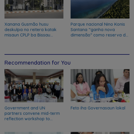
Xanana Gusmão husu
Parque nacional Nino Konis
deskulpa no reitera katak
Santana “ganha nova
misaun CPLP ba Bissau
dimensão” como reserva da
kanseladu
biosfera da UNESCO
Recommendation for You
Government and UN
Feto iha Governasaun lokal
partners convene mid-term
reflection workshop to
advance food systems
transformation in Timor-