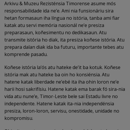
Arkivu & Muzeu Rezisténsia Timorense asume mós
responsabilidade ida ne’e. Ami nia funsionáriu sira
hetan formasaun iha língua no istória, tanba ami fiar
katak atu servi memória nasionál ne’e presiza
preparasaun, koñesimentu no dedikasaun. Atu
transmite istória ho diak, ita presiza koñese istória. Atu
prepara dalan diak ida ba futuru, importante tebes atu
komprende pasadu.
Koñese istória la’ós atu hateke de’it ba kotuk. Koñese
istória mak atu hateke ba oin ho konsiénsia. Atu
hatene katak liberdade ne’ebé ita iha ohin loron ne’e
harii hosi sakrifísiu. Hatene katak ema barak fó sira-nia
vida atu nune’e, Timor-Leste bele sai Estadu livre no
independente. Hatene katak ita-nia independénsia
presiza, loron-loron, servisu, onestidade, unidade no
kompromisu.