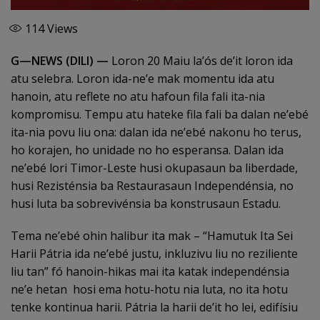
114
Views
G—NEWS (DILI) —
Loron 20 Maiu la’ós de’it loron ida
atu selebra. Loron ida-ne’e mak momentu ida atu
hanoin, atu reflete no atu hafoun fila fali ita-nia
kompromisu. Tempu atu hateke fila fali ba dalan ne’ebé
ita-nia povu liu ona: dalan ida ne’ebé nakonu ho terus,
ho korajen, ho unidade no ho esperansa. Dalan ida
ne’ebé lori Timor-Leste husi okupasaun ba liberdade,
husi Rezisténsia ba Restaurasaun Independénsia, no
husi luta ba sobrevivénsia ba konstrusaun Estadu.
Tema ne’ebé ohin halibur ita mak – “Hamutuk Ita Sei
Harii Pátria ida ne’ebé justu, inkluzivu liu no reziliente
liu tan” fó hanoin-hikas mai ita katak independénsia
ne’e hetan hosi ema hotu-hotu nia luta, no ita hotu
tenke kontinua harii. Pátria la harii de’it ho lei, edifísiu