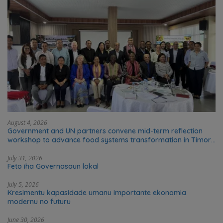
August 4, 2026
Government and UN partners convene mid-term reflection
workshop to advance food systems transformation in Timor-
Leste
July 31, 2026
Feto iha Governasaun lokal
July 5, 2026
Kresimentu kapasidade umanu importante ekonomia
modernu no futuru
June 30, 2026