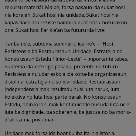
rekursu materiál. Maibé, forsa nasaun ida sukat hosi
nia korajen. Sukat hosi nia unidade. Sukat hosi nia
kapasidade atu reziste bainhira buat hotu-hotu lakon
ona. Sukat hosi fiar kle’an ba futuru ida livre.
Tanba ne’e, subtema semináriu ida-ne’e – “Husi
Rezisténsia ba Restaurasaun: Unidade, Estratéjia no
Konstrusaun Estadu Timor-Leste” – importante tebes.
Subtema ida-ne’e liga pasadu, prezente no futuru.
Rezisténsia nu’udar eskola ida kona-ba organizasaun,
disiplina, estratéjia no solidariedade. Restaurasaun
Independénsia mak rezultadu husi luta naruk, luta
kolektiva no luta hosi parte barak. No konstrusaun
Estadu, ohin loron, mak kontinuidade husi ida luta ne’e:
luta ba dignidade, ba soberania, ba justisa no ba moris-
di’ak ita-nia povu nian.
Unidade mak forsa ida boot liu iha ita-nia istória.