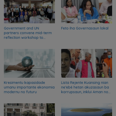
Government and UN
Feto iha Governasaun lokal
partners convene mid-term
reflection workshop to
advance food systems
transformation in Timor-
Leste
Kresimentu kapasidade
Lista Rejente Kuansing nian
umanu importante ekonomia
ne’ebé hetan akuzasaun ba
modernu no futuru
korrupsaun, inklui Aman no
Oan