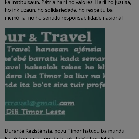
ka instituisaun. Pátria harii ho valores. Harii ho justisa,
ho inkluzaun, ho solidariedade, ho respeitu ba
memória, no ho sentidu responsabilidade nasionál.
Durante Rezisténsia, povu Timor hatudu ba mundu
katak forsa nasaun ida la sukat de’it hosi kilat ka