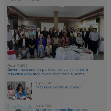
August 4, 2026
Government and UN partners convene mid-term
reflection workshop to advance food systems
transformation in Timor-Leste
July 31, 2026
Feto iha Governasaun lokal
July 5, 2026
Kresimentu kapasidade umanu