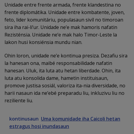
Unidade entre frente armada, frente klandestina no
frente diplomátika. Unidade entre kombatente, joven,
feto, lider komunitáriu, populasaun sivíl no timoroan
sira iha rai-li’ur. Unidade ne’e mak hamoris nafatin
Rezisténsia. Unidade ne’e mak halo Timor-Leste la
lakon husi konsiénsia mundu nian.
Ohin loron, unidade ne’e kontinua presiza. Dezafiu sira
la hanesan ona, maibé responsabilidade nafatin
hanesan. Uluk, ita luta atu hetan liberdade. Ohin, ita
luta atu konsolida dame, hametin instituisaun,
promove justisa sosiál, valoriza ita-nia diversidade, no
harii nasaun ida ne’ebé preparadu liu, inkluzivu liu no
reziliente liu.
kontinusaun
Uma komunidade iha Caicoli hetan
estragus hosi inundasaun