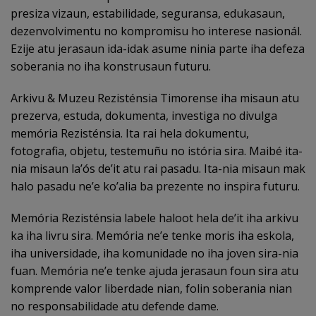
presiza vizaun, estabilidade, seguransa, edukasaun,
dezenvolvimentu no kompromisu ho interese nasionál.
Ezije atu jerasaun ida-idak asume ninia parte iha defeza
soberania no iha konstrusaun futuru.
Arkivu & Muzeu Rezisténsia Timorense iha misaun atu
prezerva, estuda, dokumenta, investiga no divulga
memória Rezisténsia. Ita rai hela dokumentu,
fotografia, objetu, testemuñu no istória sira. Maibé ita-
nia misaun la’ós de’it atu rai pasadu. Ita-nia misaun mak
halo pasadu ne’e ko’alia ba prezente no inspira futuru.
Memória Rezisténsia labele haloot hela de’it iha arkivu
ka iha livru sira. Memória ne’e tenke moris iha eskola,
iha universidade, iha komunidade no iha joven sira-nia
fuan. Memória ne’e tenke ajuda jerasaun foun sira atu
komprende valor liberdade nian, folin soberania nian
no responsabilidade atu defende dame.