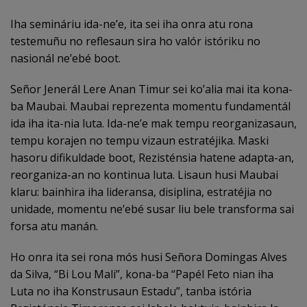
Iha semináriu ida-ne’e, ita sei iha onra atu rona
testemuñu no reflesaun sira ho valór istóriku no
nasionál ne’ebé boot.
Señor Jenerál Lere Anan Timur sei ko’alia mai ita kona-
ba Maubai. Maubai reprezenta momentu fundamentál
ida iha ita-nia luta. Ida-ne’e mak tempu reorganizasaun,
tempu korajen no tempu vizaun estratéjika. Maski
hasoru difikuldade boot, Rezisténsia hatene adapta-an,
reorganiza-an no kontinua luta. Lisaun husi Maubai
klaru: bainhira iha lideransa, disiplina, estratéjia no
unidade, momentu ne’ebé susar liu bele transforma sai
forsa atu manán.
Ho onra ita sei rona mós husi Señora Domingas Alves
da Silva, “Bi Lou Mali”, kona-ba “Papél Feto nian iha
Luta no iha Konstrusaun Estadu”, tanba istória