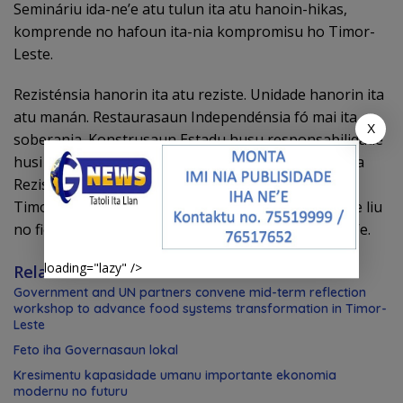
Semináriu ida-ne’e atu tulun ita atu hanoin-hikas,
komprende no hafoun ita-nia kompromisu ho Timor-
Leste.
Rezisténsia hanorin ita atu reziste. Unidade hanorin ita
atu manán. Restaurasaun Independénsia fó mai ita
X
soberania. Konstrusaun Estadu husu responsabilidade
husi ita hotu, servisu no domin ba nasaun. Memória
Rezisténsia kontinua inspira ita iha konstrusaun
Timor-Leste ida ne’ebé justu, inkluzivu no reziliente liu
no fiel ba valores, ba sira ne’ebé fó-an ba rai ida ne’e.
loading="lazy" />
Related News
Government and UN partners convene mid-term reflection
workshop to advance food systems transformation in Timor-
Leste
Feto iha Governasaun lokal
Kresimentu kapasidade umanu importante ekonomia
modernu no futuru