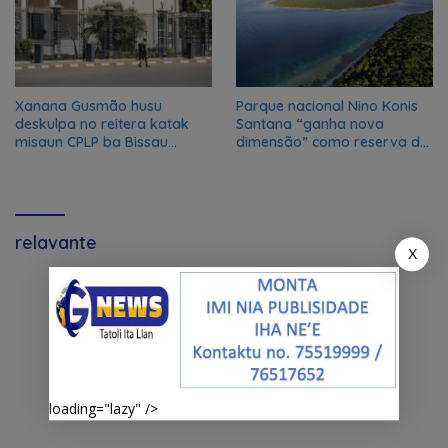
Xanana Gusmão husu
Parque nacional Nino Konis
deskulpa no reitera katak
Santana “ganha nova
misaun CPLP ba Bissau
dimensão” como reserva da
kanseladu
biosfera da UNESCO
relavante
X
loading="lazy" />