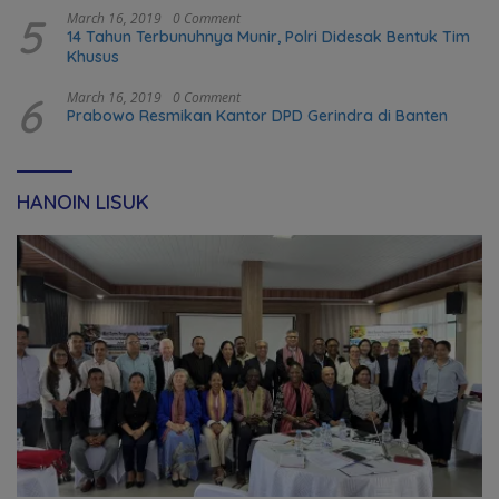
5
March 16, 2019
0 Comment
14 Tahun Terbunuhnya Munir, Polri Didesak Bentuk Tim
Khusus
6
March 16, 2019
0 Comment
Prabowo Resmikan Kantor DPD Gerindra di Banten
HANOIN LISUK