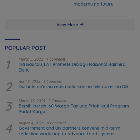
modernu no futuru
View More
POPULAR POST
1
March 5, 2022
1 Comment
Iha Baucau, LAT Promete Diálogu Nasionál Bainhira
Eleitu
2
April 8, 2023
1 Comment
Durante ne’e iha rede nauk ikan no telemóvel iha Dili
3
March 16, 2019
0 Comment
Bersih-bersih, 60 Warga Tanjung Priok Ikuti Program
Padat Karya
4
August 4, 2026
0 Comment
Government and UN partners convene mid-term
reflection workshop to advance food systems
transformation in Timor-Leste