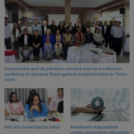
Government and UN partners convene mid-term reflection
workshop to advance food systems transformation in Timor-
Leste
Feto iha Governasaun lokal
Kresimentu kapasidade
umanu importante ekonomia