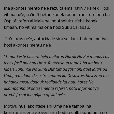
Iha akontesimento ne’e rezulta ema na’in 7 kanek. Hosi
vítima ne’e, na’in-3 hetan kanek todan transfere ona ba
Ospitál referral Maliana, no 4 seluk ne’ebé kanek
kmaan, ho vítima maiória hosi Suku Carabau.
To’o oras ne’e, autoridade sira seidauk hatene motivu
hosi akontesimentu ne’e.
“
Timor Leste hasoru hela bailoron Naruk No Rai manas Los
tebes fasil ahi hau Uma, fo atensaun tomak ba Ita hotu
labele Sunu Rai No Sunu Dut tamba fasil ahi daet lalais ba
Uma, realidade desastre umanu ka Desastres husi Ema nia
hahalok mosu dadauk realidade Ita hotu haree No
akompanha akontesementu refere
”, nota informativa
ne’ebé fó sai iha pájina ofisial ne’e.
Motivu husi akontese ahi Uma ne’e tamba iha
konfrontus entre joven sira hodi resulta sunu uma no