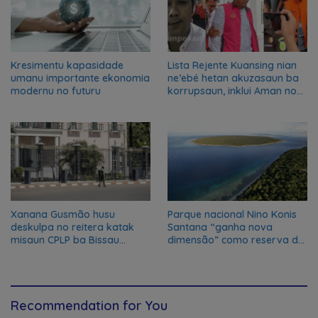
Kresimentu kapasidade
Lista Rejente Kuansing nian
umanu importante ekonomia
ne’ebé hetan akuzasaun ba
modernu no futuru
korrupsaun, inklui Aman no
Oan
Xanana Gusmão husu
Parque nacional Nino Konis
deskulpa no reitera katak
Santana “ganha nova
misaun CPLP ba Bissau
dimensão” como reserva da
kanseladu
biosfera da UNESCO
Recommendation for You