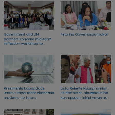
Government and UN
Feto iha Governasaun lokal
partners convene mid-term
reflection workshop to
advance food systems
transformation in Timor-
Leste
Kresimentu kapasidade
Lista Rejente Kuansing nian
umanu importante ekonomia
ne’ebé hetan akuzasaun ba
modernu no futuru
korrupsaun, inklui Aman no
Oan