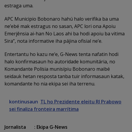
estraga uma.
APC Municipio Bobonaro hahú halo verifika ba uma
ne’ebé mak estragus no sasan, APC lori ona Apoiu
Emerjênsia ai-han No Laos ahi ba hodi apoiu ba vitima
Sira”, nota informative iha pájina ofisial ne’e.
Entertantu ho kazu ne’e, G-News tenta nafatin hodi
halo konfirmasaun ho autoridade komunitária, no
Komandante Polísia munisípiu Bobonaro maibé
seidauk hetan resposta tanba tuir informasaun katak,
komandante ho nia ekipa sei iha terrenu.
kontinusaun
TL ho Prezidente eleitu RI Prabowo
sei finaliza fronteira marrítima
Jornalista : Ekipa G-News