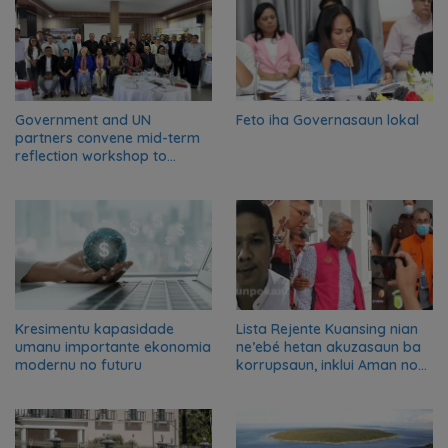
Government and UN
Feto iha Governasaun lokal
partners convene mid-term
reflection workshop to
advance food systems
transformation in Timor-
Leste
Kresimentu kapasidade
Lista Rejente Kuansing nian
umanu importante ekonomia
ne’ebé hetan akuzasaun ba
modernu no futuru
korrupsaun, inklui Aman no
Oan