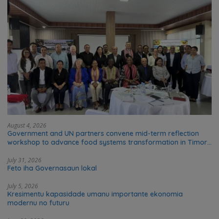
August 4, 2026
Government and UN partners convene mid-term reflection
workshop to advance food systems transformation in Timor-
Leste
July 31, 2026
Feto iha Governasaun lokal
July 5, 2026
Kresimentu kapasidade umanu importante ekonomia
modernu no futuru