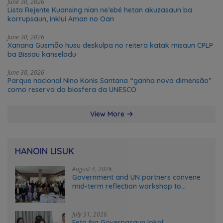
June 30, 2026
Lista Rejente Kuansing nian ne’ebé hetan akuzasaun ba
korrupsaun, inklui Aman no Oan
June 30, 2026
Xanana Gusmão husu deskulpa no reitera katak misaun CPLP
ba Bissau kanseladu
June 30, 2026
Parque nacional Nino Konis Santana “ganha nova dimensão”
como reserva da biosfera da UNESCO
View More
HANOIN LISUK
August 4, 2026
Government and UN partners convene
mid-term reflection workshop to
advance food systems transformation
in Timor-Leste
July 31, 2026
Feto iha Governasaun lokal