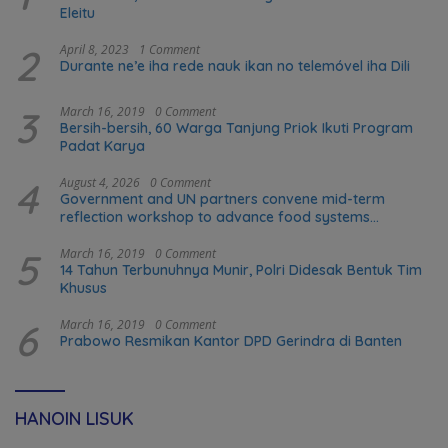
Eleitu
2
April 8, 2023
1 Comment
Durante ne’e iha rede nauk ikan no telemóvel iha Dili
3
March 16, 2019
0 Comment
Bersih-bersih, 60 Warga Tanjung Priok Ikuti Program
Padat Karya
4
August 4, 2026
0 Comment
Government and UN partners convene mid-term
reflection workshop to advance food systems
transformation in Timor-Leste
5
March 16, 2019
0 Comment
14 Tahun Terbunuhnya Munir, Polri Didesak Bentuk Tim
Khusus
6
March 16, 2019
0 Comment
Prabowo Resmikan Kantor DPD Gerindra di Banten
HANOIN LISUK