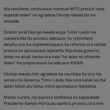
Nia rekoñese, instituisaun hanesan WTO presiza “ema
espesiál tebes” no agradese Okonjo-Iweala ba nia
amizade.
Diretór-Jerál Okonjo-Iweala elojia Timor-Leste nia
maneira lida ho prosesu adezaun, no rekonhese
desafiu sira iha implementasaun ba reforma sira ne’ebé
presiza no aprovasaun lejislatifa. Nia elojia governu
antes no atuál, tanba sira halo “ho lalais no efisiente
tebes” iha preparasaun ba adezaun ASEAN.
Okonjo-Iweala mós agradese ba nia ekipa ba sira-nia
servisu ho Governu Timor-Leste. Nia nota katak sei iha
dalan balun atu tama, inklui aprovasaun lejislativa.
Maske nune’e, nia espresa konfiansa ba kapasidade
Prezidente Ramos-Horta atu aselera prosesu sira ne’e.