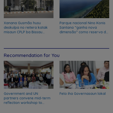
Xanana Gusmão husu
Parque nacional Nino Konis
deskulpa no reitera katak
Santana “ganha nova
misaun CPLP ba Bissau
dimensão” como reserva da
kanseladu
biosfera da UNESCO
Recommendation for You
Government and UN
Feto iha Governasaun lokal
partners convene mid-term
reflection workshop to
advance food systems
transformation in Timor-