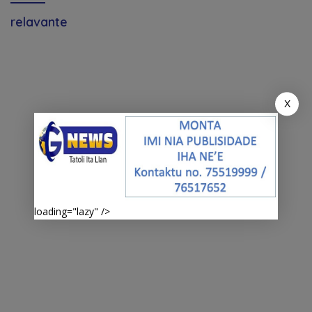
relavante
X
loading="lazy" />