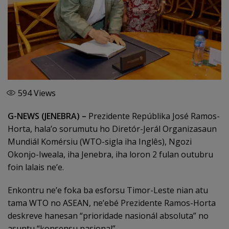
594
Views
G-NEWS (JENEBRA) –
Prezidente Repúblika José Ramos-
Horta, hala’o sorumutu ho Diretór-Jerál Organizasaun
Mundiál Komérsiu (WTO-sigla iha Inglês), Ngozi
Okonjo-Iweala, iha Jenebra, iha loron 2 fulan outubru
foin lalais ne’e.
Enkontru ne’e foka ba esforsu Timor-Leste nian atu
tama WTO no ASEAN, ne’ebé Prezidente Ramos-Horta
deskreve hanesan “prioridade nasionál absoluta” no
asuntu “konsensu nasional”.