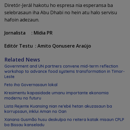
Diretór-Jerál hakotu ho espresa nia esperansa ba
selebrasaun iha Abu Dhabi no hein atu halo servisu
hafoin adezaun.
Jornalista : Mídia PR
Editór Testu : Amito Qonusere Araújo
Related News
Government and UN partners convene mid-term reflection
workshop to advance food systems transformation in Timor-
Leste
Feto iha Governasaun lokal
Kresimentu kapasidade umanu importante ekonomia
modernu no futuru
Lista Rejente Kuansing nian ne’ebé hetan akuzasaun ba
korrupsaun, inklui Aman no Oan
Xanana Gusmão husu deskulpa no reitera katak misaun CPLP
ba Bissau kanseladu