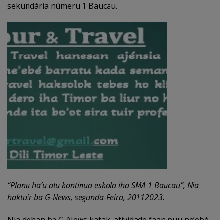
sekundária númeru 1 Baucau.
“Planu ha’u atu kontinua eskola iha SMA 1 Baucau”, Nia
haktuir ba G-News, segunda-Feira, 20112023.
Nia dehan ba G-News katak, atividade faan nuu ne’ebé