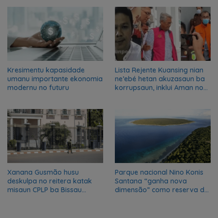
transformation in Timor-
Leste
Kresimentu kapasidade
Lista Rejente Kuansing nian
umanu importante ekonomia
ne’ebé hetan akuzasaun ba
modernu no futuru
korrupsaun, inklui Aman no
Oan
Xanana Gusmão husu
Parque nacional Nino Konis
deskulpa no reitera katak
Santana “ganha nova
misaun CPLP ba Bissau
dimensão” como reserva da
kanseladu
biosfera da UNESCO