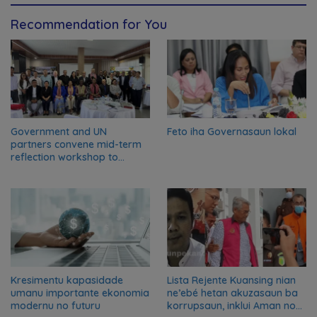
Recommendation for You
Government and UN
Feto iha Governasaun lokal
partners convene mid-term
reflection workshop to
advance food systems
transformation in Timor-
Leste
Kresimentu kapasidade
Lista Rejente Kuansing nian
umanu importante ekonomia
ne’ebé hetan akuzasaun ba
modernu no futuru
korrupsaun, inklui Aman no