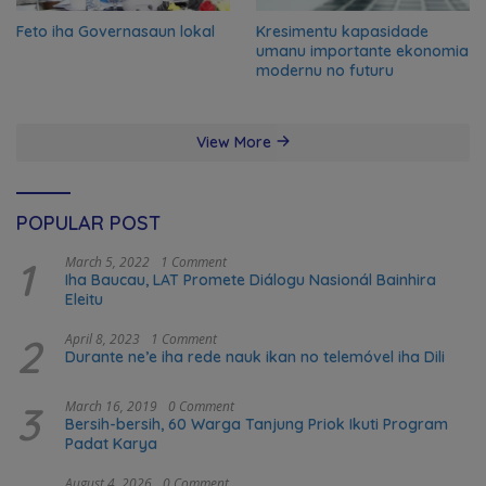
Feto iha Governasaun lokal
Kresimentu kapasidade
umanu importante ekonomia
modernu no futuru
View More
POPULAR POST
1
March 5, 2022
1 Comment
Iha Baucau, LAT Promete Diálogu Nasionál Bainhira
Eleitu
2
April 8, 2023
1 Comment
Durante ne’e iha rede nauk ikan no telemóvel iha Dili
3
March 16, 2019
0 Comment
Bersih-bersih, 60 Warga Tanjung Priok Ikuti Program
Padat Karya
August 4, 2026
0 Comment