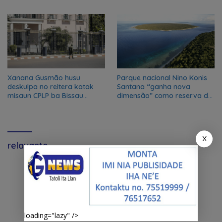
Oan
Xanana Gusmão husu
Parque nacional Nino Konis
deskulpa no reitera katak
Santana “ganha nova
misaun CPLP ba Bissau
dimensão” como reserva da
kanseladu
biosfera da UNESCO
X
relavante
loading="lazy" />