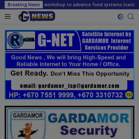
Skip
ion workshop to advance food systems transformation in Timo
Breaking News
to
content