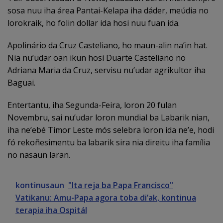
sosa nuu iha área Pantai-Kelapa iha dáder, meúdia no
lorokraik, ho folin dollar ida hosi nuu fuan ida.
Apolinário da Cruz Casteliano, ho maun-alin na’in hat.
Nia nu’udar oan ikun hosi Duarte Casteliano no
Adriana Maria da Cruz, servisu nu’udar agrikultor iha
Baguai.
Entertantu, iha Segunda-Feira, loron 20 fulan
Novembru, sai nu’udar loron mundial ba Labarik nian,
iha ne’ebé Timor Leste mós selebra loron ida ne’e, hodi
fó rekoñesimentu ba labarik sira nia direitu iha família
no nasaun laran.
kontinusaun
"Ita reja ba Papa Francisco"
Vatikanu: Amu-Papa agora toba di’ak, kontinua
terapia iha Ospitál