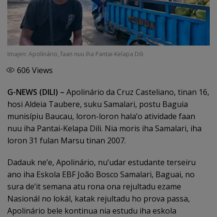
Imajen: Apolinário, faan nuu iha Pantai-Kelapa Dili
606
Views
G-NEWS (DILI) –
Apolinário da Cruz Casteliano, tinan 16,
hosi Aldeia Taubere, suku Samalari, postu Baguia
munisípiu Baucau, loron-loron hala’o atividade faan
nuu iha Pantai-Kelapa Dili. Nia moris iha Samalari, iha
loron 31 fulan Marsu tinan 2007.
Dadauk ne’e, Apolinário, nu’udar estudante terseiru
ano iha Eskola EBF João Bosco Samalari, Baguai, no
sura de’it semana atu rona ona rejultadu ezame
Nasionál no lokál, katak rejultadu ho prova passa,
Apolinário bele kontinua nia estudu iha eskola