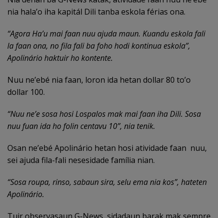
nia hala’o iha kapitál Dili tanba eskola férias ona.
“Agora Ha’u mai faan nuu ajuda maun. Kuandu eskola fali
la faan ona, no fila fali ba foho hodi kontinua eskola”,
Apolinário haktuir ho kontente.
Nuu ne’ebé nia faan, loron ida hetan dollar 80 to’o
dollar 100.
“Nuu ne’e sosa hosi Lospalos mak mai faan iha Dili. Sosa
nuu fuan ida ho folin centavu 10”, nia tenik.
Osan ne’ebé Apolinário hetan hosi atividade faan nuu,
sei ajuda fila-fali nesesidade família nian.
“Sosa roupa, rinso, sabaun sira, selu ema nia kos”, hateten
Apolinário.
Tuir observasaun G-News, sidadaun barak mak sempre