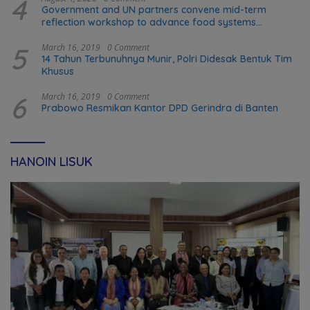
4
Government and UN partners convene mid-term
reflection workshop to advance food systems
transformation in Timor-Leste
5
March 16, 2019
0 Comment
14 Tahun Terbunuhnya Munir, Polri Didesak Bentuk Tim
Khusus
6
March 16, 2019
0 Comment
Prabowo Resmikan Kantor DPD Gerindra di Banten
HANOIN LISUK