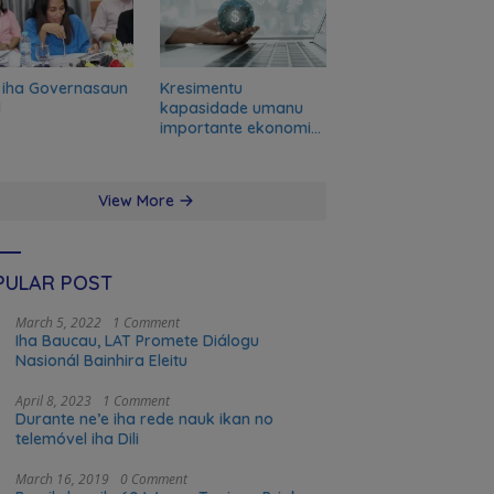
 iha Governasaun
Kresimentu
l
kapasidade umanu
importante ekonomia
modernu no futuru
View More
PULAR POST
March 5, 2022
1 Comment
Iha Baucau, LAT Promete Diálogu
Nasionál Bainhira Eleitu
April 8, 2023
1 Comment
Durante ne’e iha rede nauk ikan no
telemóvel iha Dili
March 16, 2019
0 Comment