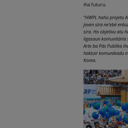
iha futuru.
“HWPL hahú projetu Ar
joven sira ne’ebé entu
sira. Ho objetivu atu 
ligasaun komunitária 
Arte ba Pás Publika ih
haktuir komunikadu i
Korea.