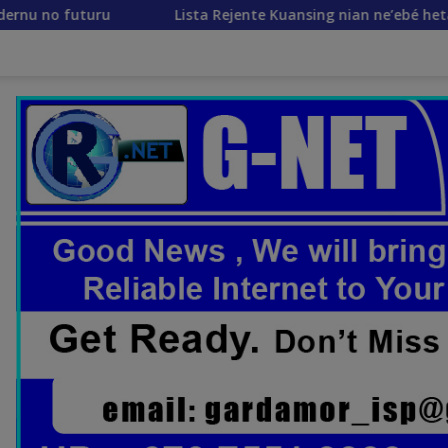
ista Rejente Kuansing nian ne’ebé hetan akuzasaun ba korrups