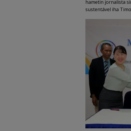
hametin jornalista s
sustentável iha Timo