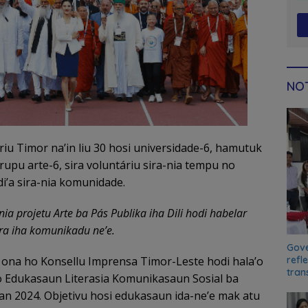
NOT
riu Timor na’in liu 30 hosi universidade-6, hamutuk
grupu arte-6, sira voluntáriu sira-nia tempu no
di’a sira-nia komunidade.
ia projetu Arte ba Pás Publika iha Dili hodi habelar
ira iha komunikadu ne’e.
Gove
refl
na ho Konsellu Imprensa Timor-Leste hodi hala’o
tran
o Edukasaun Literasia Komunikasaun Sosial ba
inan 2024. Objetivu hosi edukasaun ida-ne’e mak atu