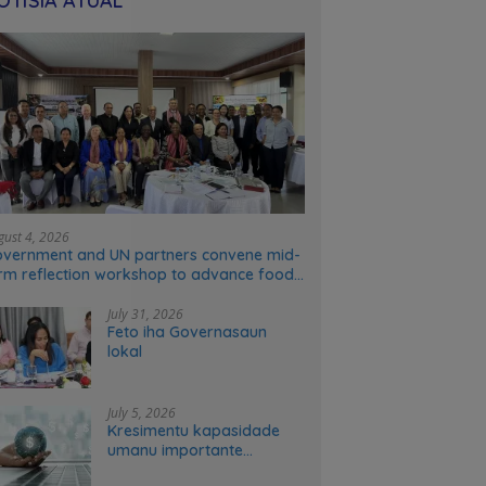
OTÍSIA ATÚAL
gust 4, 2026
vernment and UN partners convene mid-
rm reflection workshop to advance food
stems transformation in Timor-Leste
July 31, 2026
Feto iha Governasaun
lokal
July 5, 2026
Kresimentu kapasidade
umanu importante
ekonomia modernu no