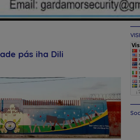
VIS
de pás iha Dili
Soc