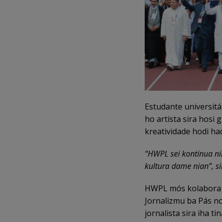
Estudante universitá
ho artista sira hosi 
kreatividade hodi ha
“HWPL sei kontinua nin
kultura dame nian”, s
HWPL mós kolabora o
Jornalizmu ba Pás n
jornalista sira iha t