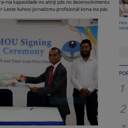
ira-nia kapasidade no atinji pás no dezenvolvimentu
r-Leste liuhosi jornalizmu profisionál kona-ba pás.
Feto
loka
PO
1
2