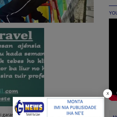
YO
X
ei garante pás ne’ebé sustentável ba jerasaun sira