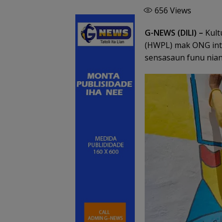
656
Views
G-NEWS (DILI) –
Kult
(HWPL) mak ONG inter
sensasaun funu nian