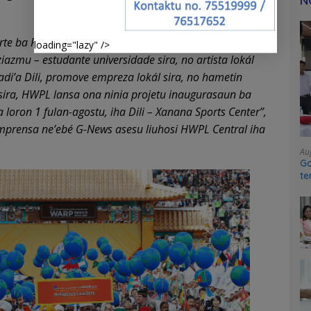
N
te ba Pas Publika liuhosi kolaborasaun ho voluntáriu
loading="lazy" />
ziazmu – estudante universidade sira, no artista lokál
hadi’a Dili, promove empreza lokál sira, no hametin
sira, HWPL lansa ona ninia projetu inaugurasaun ba
a loron 1 fulan-agostu, iha Dili – Xanana Sports Center”,
mprensa ne’ebé G-News asesu liuhosi HWPL Central iha
Au
Go
te
sy