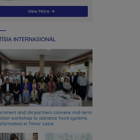
futuru
View More
ÍSIA INTERNASIONÁL
rnment and UN partners convene mid-term
ection workshop to advance food systems
sformation in Timor-Leste