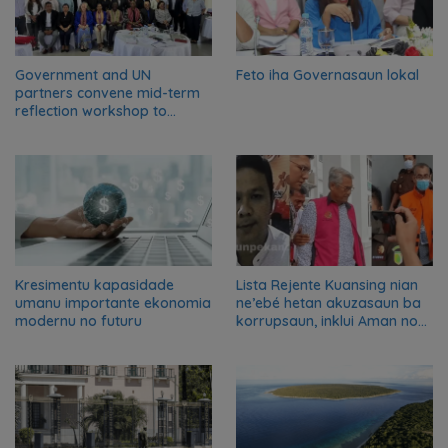
Government and UN
Feto iha Governasaun lokal
partners convene mid-term
reflection workshop to
advance food systems
transformation in Timor-
Leste
Kresimentu kapasidade
Lista Rejente Kuansing nian
umanu importante ekonomia
ne’ebé hetan akuzasaun ba
modernu no futuru
korrupsaun, inklui Aman no
Oan