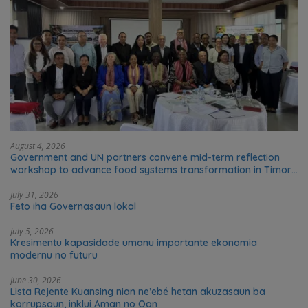
August 4, 2026
Government and UN partners convene mid-term reflection
workshop to advance food systems transformation in Timor-
Leste
July 31, 2026
Feto iha Governasaun lokal
July 5, 2026
Kresimentu kapasidade umanu importante ekonomia
modernu no futuru
June 30, 2026
Lista Rejente Kuansing nian ne’ebé hetan akuzasaun ba
korrupsaun, inklui Aman no Oan