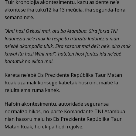
Tuir kronolojia akontesimentu, kazu asidente ne’e
akontese iha tuku12 ka 13 meúdia, iha segunda-feira
semana ne’e.
“Ami hosi Oekusi mai, atu ba Atambua. Sira forsa TNI
Indonézia ne’e mak la respeitu trânzitu Indonézia nian
ne’ebé akompaña uluk. Sira sasorut mai de’it ne’e. sira mak
kawal ita hosi Wini mai”, hateten hosi fontes ida ne’ebé
hamutuk ho ekipa mai.
Kareta ne’ebé Eis Prezidente Repúblika Taur Matan
Ruak uza mak konsege kabetak hosi oin, maibé la
rejulta ema ruma kanek.
Hafoin akontesimentu, autoridade seguransa
normaliza hikas, no parte Komandante TNI Atambua
nian hasoru malu ho Eis Prezidente Repúblika Taur
Matan Ruak, ho ekipa hodi rejolve.