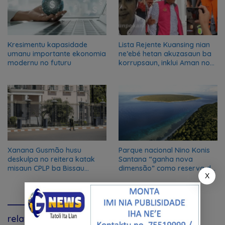
Kresimentu kapasidade
Lista Rejente Kuansing nian
umanu importante ekonomia
ne’ebé hetan akuzasaun ba
modernu no futuru
korrupsaun, inklui Aman no
Oan
Xanana Gusmão husu
Parque nacional Nino Konis
deskulpa no reitera katak
Santana “ganha nova
misaun CPLP ba Bissau
dimensão” como reserva da
X
kanseladu
biosfera da UNESCO
relavante