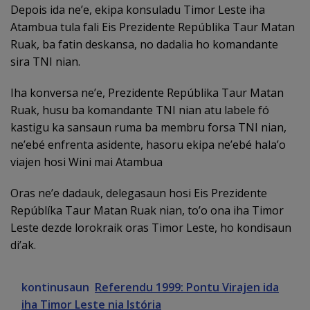
Depois ida ne’e, ekipa konsuladu Timor Leste iha
Atambua tula fali Eis Prezidente Repúblika Taur Matan
Ruak, ba fatin deskansa, no dadalia ho komandante
sira TNI nian.
Iha konversa ne’e, Prezidente Repúblika Taur Matan
Ruak, husu ba komandante TNI nian atu labele fó
kastigu ka sansaun ruma ba membru forsa TNI nian,
ne’ebé enfrenta asidente, hasoru ekipa ne’ebé hala’o
viajen hosi Wini mai Atambua
Oras ne’e dadauk, delegasaun hosi Eis Prezidente
Repúblíka Taur Matan Ruak nian, to’o ona iha Timor
Leste dezde lorokraik oras Timor Leste, ho kondisaun
di’ak.
kontinusaun
Referendu 1999: Pontu Virajen ida
iha Timor Leste nia Istória