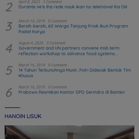
2
April 8, 2023
1 Comment
Durante ne’e iha rede nauk ikan no telemóvel iha Dili
3
March 16, 2019
0 Comment
Bersih-bersih, 60 Warga Tanjung Priok Ikuti Program
Padat Karya
4
August 4, 2026
0 Comment
Government and UN partners convene mid-term
reflection workshop to advance food systems
transformation in Timor-Leste
5
March 16, 2019
0 Comment
14 Tahun Terbunuhnya Munir, Polri Didesak Bentuk Tim
Khusus
6
March 16, 2019
0 Comment
Prabowo Resmikan Kantor DPD Gerindra di Banten
HANOIN LISUK