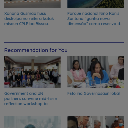
Xanana Gusmão husu
Parque nacional Nino Konis
deskulpa no reitera katak
Santana “ganha nova
misaun CPLP ba Bissau
dimensão” como reserva da
kanseladu
biosfera da UNESCO
Recommendation for You
Government and UN
Feto iha Governasaun lokal
partners convene mid-term
reflection workshop to
advance food systems
transformation in Timor-
Leste