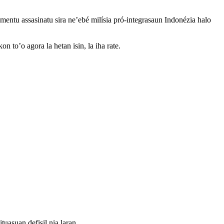
mentu assasinatu sira ne’ebé milísia pró-integrasaun Indonézia halo
 to’o agora la hetan isin, la iha rate.
tuasuan defisil nia laran.