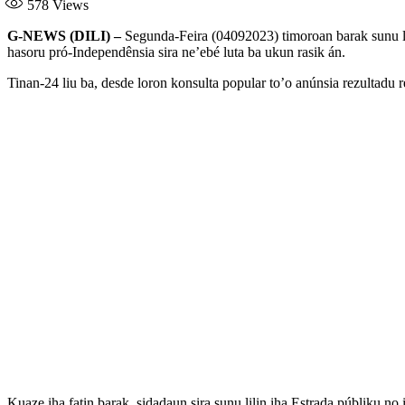
578
Views
G-NEWS (DILI) –
Segunda-Feira (04092023) timoroan barak sunu lili
hasoru pró-Independênsia sira ne’ebé luta ba ukun rasik án.
Tinan-24 liu ba, desde loron konsulta popular to’o anúnsia rezultadu r
Kuaze iha fatin barak, sidadaun sira sunu lilin iha Estrada públiku no i