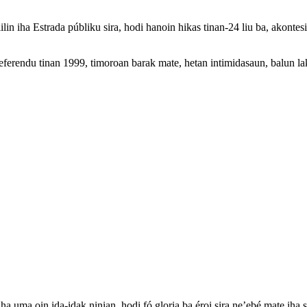
n iha Estrada públiku sira, hodi hanoin hikas tinan-24 liu ba, akontesi
eferendu tinan 1999, timoroan barak mate, hetan intimidasaun, balun lakon
ha uma oin ida-idak ninian, hodi fó gloria ba éroi sira ne’ebé mate iha si