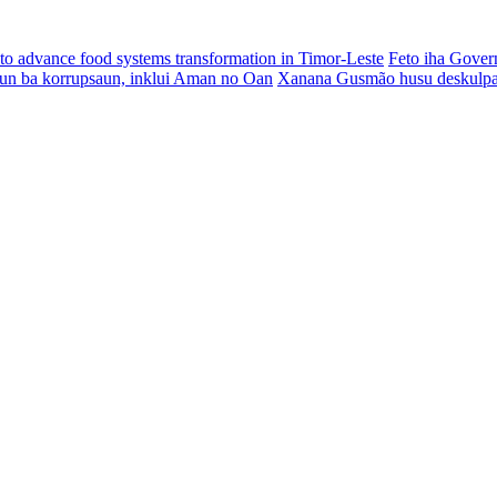
o advance food systems transformation in Timor-Leste
Feto iha Gover
aun ba korrupsaun, inklui Aman no Oan
Xanana Gusmão husu deskulpa 