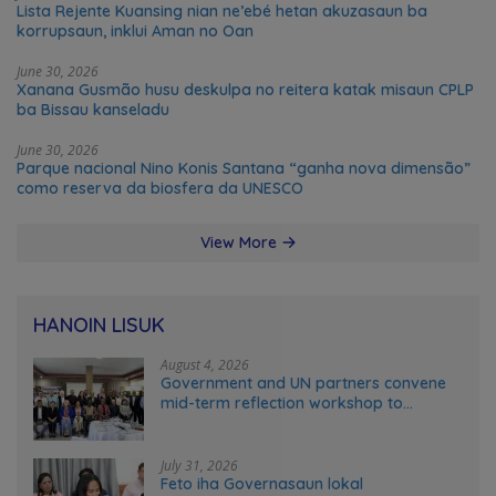
Lista Rejente Kuansing nian ne’ebé hetan akuzasaun ba
korrupsaun, inklui Aman no Oan
June 30, 2026
Xanana Gusmão husu deskulpa no reitera katak misaun CPLP
ba Bissau kanseladu
June 30, 2026
Parque nacional Nino Konis Santana “ganha nova dimensão”
como reserva da biosfera da UNESCO
View More
HANOIN LISUK
August 4, 2026
Government and UN partners convene
mid-term reflection workshop to
advance food systems transformation
in Timor-Leste
July 31, 2026
Feto iha Governasaun lokal