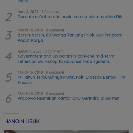
Eleitu
2
April 8, 2023
1 Comment
Durante ne’e iha rede nauk ikan no telemóvel iha Dili
3
March 16, 2019
0 Comment
Bersih-bersih, 60 Warga Tanjung Priok Ikuti Program
Padat Karya
4
August 4, 2026
0 Comment
Government and UN partners convene mid-term
reflection workshop to advance food systems
transformation in Timor-Leste
5
March 16, 2019
0 Comment
14 Tahun Terbunuhnya Munir, Polri Didesak Bentuk Tim
Khusus
6
March 16, 2019
0 Comment
Prabowo Resmikan Kantor DPD Gerindra di Banten
HANOIN LISUK