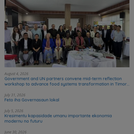
August 4, 2026
Government and UN partners convene mid-term reflection
workshop to advance food systems transformation in Timor-
Leste
July 31, 2026
Feto iha Governasaun lokal
July 5, 2026
Kresimentu kapasidade umanu importante ekonomia
modernu no futuru
June 30, 2026