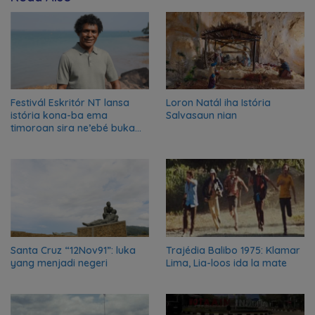
Festivál Eskritór NT lansa
Loron Natál iha Istória
istória kona-ba ema
Salvasaun nian
timoroan sira ne’ebé buka
azilu ne’ebé sa’e ró peska
nian ba Austrália
Santa Cruz “12Nov91”: luka
Trajédia Balibo 1975: Klamar
yang menjadi negeri
Lima, Lia-loos ida la mate