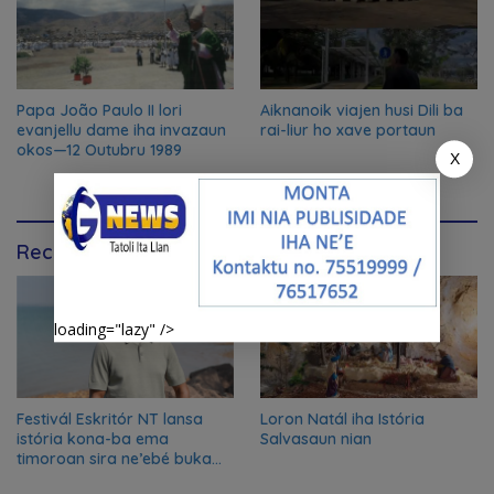
Papa João Paulo II lori
Aiknanoik viajen husi Dili ba
evanjellu dame iha invazaun
rai-liur ho xave portaun
okos—12 Outubru 1989
X
Recommendation for You
loading="lazy" />
Festivál Eskritór NT lansa
Loron Natál iha Istória
istória kona-ba ema
Salvasaun nian
timoroan sira ne’ebé buka
azilu ne’ebé sa’e ró peska