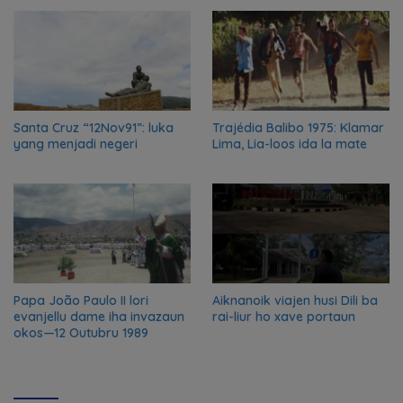
nian ba Austrália
Santa Cruz “12Nov91”: luka
Trajédia Balibo 1975: Klamar
yang menjadi negeri
Lima, Lia-loos ida la mate
Papa João Paulo II lori
Aiknanoik viajen husi Dili ba
evanjellu dame iha invazaun
rai-liur ho xave portaun
okos—12 Outubru 1989