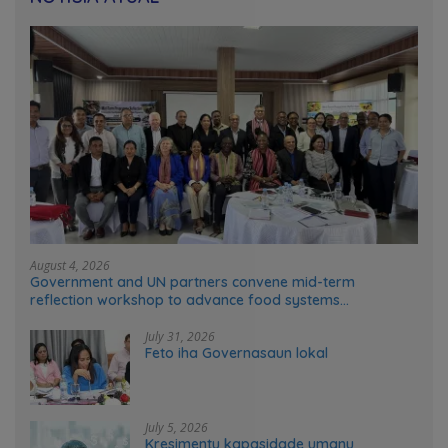
August 4, 2026
Government and UN partners convene mid-term
reflection workshop to advance food systems
transformation in Timor-Leste
July 31, 2026
Feto iha Governasaun lokal
July 5, 2026
Kresimentu kapasidade umanu