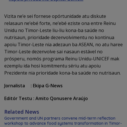
Vizita ne’e sei fornese opórtunidade atu diskute
relasaun ne’ebé forte, ne’ebé eziste ona entre Reinu
Unidu no Timor-Leste liu-liu kona-ba saúde no
nutrisaun, prioridade dezenvolvimentu no kontinua
apoiu Timor-Leste nia adezaun ba ASEAN, no atu haree
Timor-Leste dezenvolve sai nasaun estável no
prósperu, nomós programa Reinu Unidu-UNICEF mak
ezemplu ida hosi komitmentu sériu atu apoiu
Prezidente nia prioridade kona-ba saúde no nutrisaun.
Jornalista : Ekipa G-News
Editór Testu : Amito Qonusere Araújo
Related News
Government and UN partners convene mid-term reflection
workshop to advance food systems transformation in Timor-