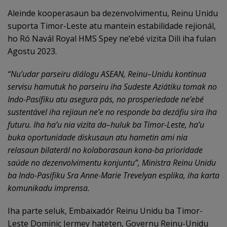
Aleinde kooperasaun ba dezenvolvimentu, Reinu Unidu
suporta Timor-Leste atu mantein estabilidade rejionál,
ho Ró Navál Royal HMS Spey ne’ebé vizita Dili iha fulan
Agostu 2023.
“
Nu’
udar
p
arseiru
d
i
á
logu ASEAN, Reinu
–
Unidu kontinua
servisu hamutuk ho parseiru iha Sudeste Azi
á
tiku tomak no
Indo-Pas
í
fiku atu asegura p
á
s
,
no prosperiedade ne’
eb
é
sustent
á
vel iha rejiaun ne’
e no responde ba dez
á
fiu sira iha
futuru. Iha ha
’
u nia vizita da
–
huluk ba Timor-Leste, ha
’
u
buka op
o
rtunidade diskusaun atu hametin ami nia
relasaun bilater
á
l no kolaborasaun kona-ba prioridade
sa
ú
de no dezenvolvimentu konjuntu
”,
Ministra Reinu Unidu
ba Indo-Pas
í
fiku Sra Anne-Marie Trevelyan
esplika, iha karta
komunikadu imprensa.
Iha parte seluk, Embaixadór Reinu Unidu ba Timor-
Leste Dominic Jermey hateten, Governu Reinu-Unidu