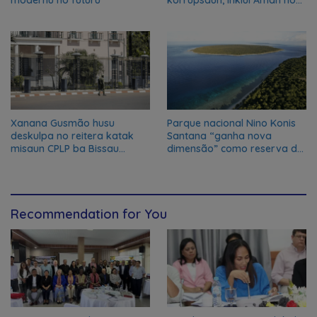
Oan
Xanana Gusmão husu
Parque nacional Nino Konis
deskulpa no reitera katak
Santana “ganha nova
misaun CPLP ba Bissau
dimensão” como reserva da
kanseladu
biosfera da UNESCO
Recommendation for You