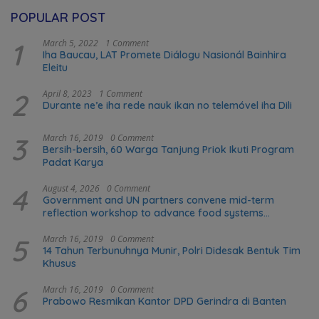
POPULAR POST
1
March 5, 2022
1 Comment
Iha Baucau, LAT Promete Diálogu Nasionál Bainhira
Eleitu
2
April 8, 2023
1 Comment
Durante ne’e iha rede nauk ikan no telemóvel iha Dili
3
March 16, 2019
0 Comment
Bersih-bersih, 60 Warga Tanjung Priok Ikuti Program
Padat Karya
4
August 4, 2026
0 Comment
Government and UN partners convene mid-term
reflection workshop to advance food systems
transformation in Timor-Leste
5
March 16, 2019
0 Comment
14 Tahun Terbunuhnya Munir, Polri Didesak Bentuk Tim
Khusus
6
March 16, 2019
0 Comment
Prabowo Resmikan Kantor DPD Gerindra di Banten