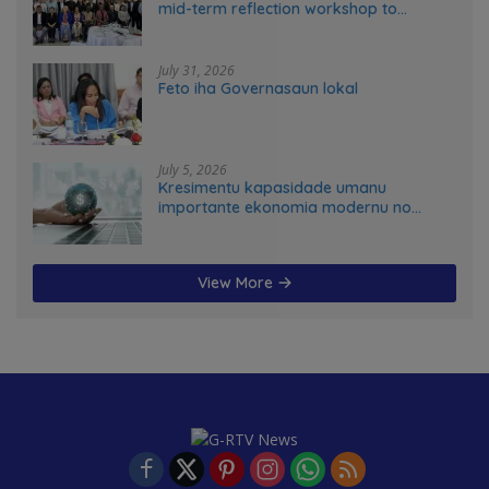
mid-term reflection workshop to
advance food systems transformation
in Timor-Leste
July 31, 2026
Feto iha Governasaun lokal
July 5, 2026
Kresimentu kapasidade umanu
importante ekonomia modernu no
futuru
View More