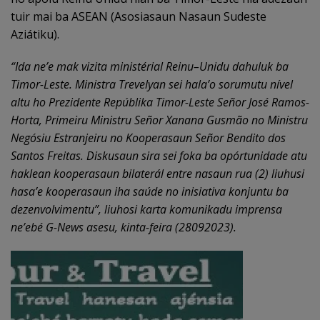
tuir mai ba ASEAN (Asosiasaun Nasaun Sudeste
Aziátiku).
“
Ida ne’
e mak vizita minist
é
ri
a
l Reinu
–
Unidu dahuluk ba
Timor-Leste. Ministra Trevelyan sei hala’
o sorumutu n
í
vel
altu ho Prezidente Rep
ú
blika Timor-Leste Se
ñ
or Jos
é
Ramos-
Horta, Primeiru Ministru Se
ñ
or Xanana Gusm
ã
o no Ministru
Neg
ó
siu Estranjeiru no Kooperasaun Se
ñ
or Bendito dos
Santos Freitas. Diskusaun sira sei foka ba op
ó
rtunidade atu
haklean kooperasaun bilater
á
l entre nasaun rua (2) liuhusi
hasa’
e kooperasaun iha sa
ú
de no inisiativa konjuntu ba
dezenvolvimentu
”, liuhosi karta komunikadu imprensa
ne’ebé G-News asesu, kinta-feira (28092023).