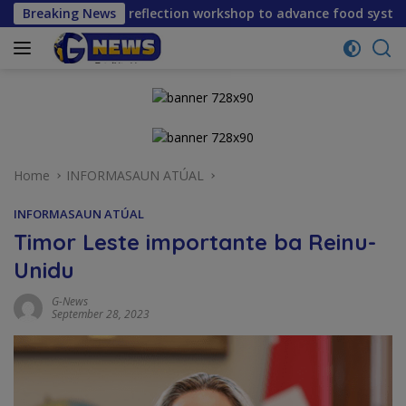
Skip
m reflection workshop to advance food systems transformatio
Breaking News
to
content
Home
INFORMASAUN ATÚAL
INFORMASAUN ATÚAL
Timor Leste importante ba Reinu-
Unidu
G-News
September 28, 2023