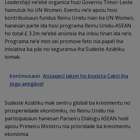
Leadership)
ne’ebé organiza husi Governu Timor-Leste
hamutuk ho UN Women. Eventu ne’e apoiu hosi
kontribuisaun fundus Reinu Unidu nian ba UN Women,
hanesan parte ida hosi programa Reinu Unidu-ASEAN
ho total £ 3.2m ne’ebé anúnsia iha inísiu tinan ida ne’e.
Programa ne’e mos sei promove feto nia papél iha
inisiativa ba pás no seguransa iha Sudeste Aziátiku
tomak.
kontinusaun
Anzaqeci lakon ho boxista Cakti iha
jogu amigável
Sudeste Aziátiku mak sentru globál ba kresimentu no
prosperiedade ekonómiku, no Reinu Unidu nia
partisipasaun hanesan Parseiru Diálogu ASEAN hodi
apoiu Primeiru Ministru nia prioridade ba kresimentu
ekonómia.