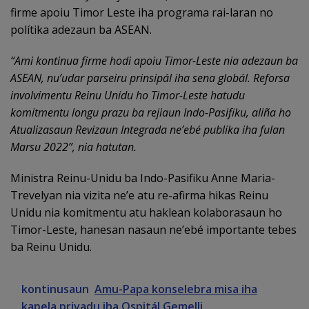
firme apoiu Timor Leste iha programa rai-laran no
polítika adezaun ba ASEAN.
“
Ami kontinua firme hodi apoiu Timor-Leste nia adezaun ba
ASEAN, nu’
udar parseiru prinsip
á
l iha sena glob
á
l. Reforsa
involvimentu Reinu Unidu ho Timor-Leste hatudu
komitmentu longu prazu ba rejiaun Indo-Pasifiku, ali
ñ
a ho
A
tualizasaun
R
evizaun
I
ntegrada ne’
eb
é
publika iha fulan
Marsu 2022”, nia hatutan
.
Ministra Reinu-Unidu ba Indo-Pasifiku Anne Maria-
Trevelyan nia vizita ne’e atu re-afirma hikas Reinu
Unidu nia komitmentu atu haklean kolaborasaun ho
Timor-Leste, hanesan nasaun ne’ebé importante tebes
ba Reinu Unidu.
kontinusaun
Amu-Papa konselebra misa iha
kapela privadu iha Ospitál Gemelli