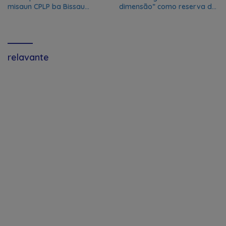
misaun CPLP ba Bissau
dimensão” como reserva da
kanseladu
biosfera da UNESCO
relavante