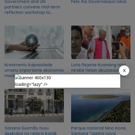
Government and UN
Feto iha Governasaun lokal
partners convene mid-term
reflection workshop to
advance food systems
transformation in Timor-
Leste
Kresimentu kapasidade
Lista Rejente Kuansing nian
umanu importante ekonomia
ne’ebé hetan akuzasaun ba
X
modernu no futuru
korrupsaun, inklui Aman no
Oan
loading="lazy" />
Xanana Gusmão husu
Parque nacional Nino Konis
deskulpa no reitera katak
Santana “ganha nova