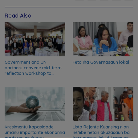
Read Also
Government and UN
Feto iha Governasaun lokal
partners convene mid-term
reflection workshop to
advance food systems
transformation in Timor-
Leste
Kresimentu kapasidade
Lista Rejente Kuansing nian
umanu importante ekonomia
ne’ebé hetan akuzasaun ba
modernu no futuru
korrupsaun, inklui Aman no