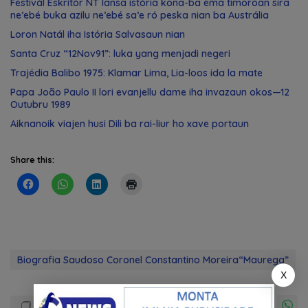
Festivál Eskritór NT lansa istória kona-ba ema timoroan sira
ne’ebé buka azilu ne’ebé sa’e ró peska nian ba Austrália
Loron Natál iha Istória Salvasaun nian
Santa Cruz “12Nov91”: luka yang menjadi negeri
Trajédia Balibo 1975: Klamar Lima, Lia-loos ida la mate
Papa João Paulo II lori evanjellu dame iha invazaun okos—12
Outubru 1989
Aiknanoik viajen husi Dili ba rai-liur ho xave portaun
Share this:
Biografia Saudoso Coronel Constantino Moreira“Maurega”
X