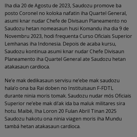
Iha dia 20 de Agostu de 2023, Saudozu promove ba
posto Coronel no koloka nafatin iha Quartel General,
asumi knar nudar Chefe de Divisaun Planeamento no
Saudozu hetan nomeasaun husi Komandu iha dia 9 de
Novembru 2023, hodi frequenta Curso Oficiais Superior
Lemhanas iha Indonesia. Depois de acaba kursu,
Saudozu kontinua asumi knar nudar Chefe Divisaun
Planeamento iha Quartel General ate Saudozu hetan
atakasaun cardioca.
Ne’e mak dedikasaun servisu ne’ebe mak saudozu
hala’o ona ba Rai doben no Instituisaun F-FDTL
durante ninia moris tomak. Saudozu nudar mós Oficiais
Superior ne’ebe mak di’ak ida ba maluk militares sira
hotu. Maibé, Iha Loron 20 Fulan Abril Tinan 2025
Saudozu hakotu ona ninia viagen moris iha Mundu
tambá hetan atakasaun cardioca.