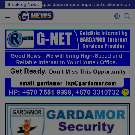
Skip
kapasidade umanu importante ekonomia modernu no futuru
Breaking News
to
content