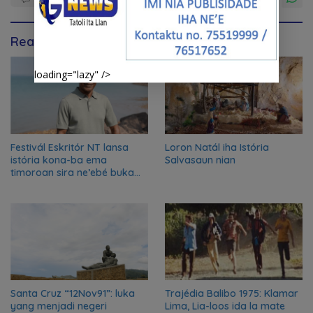
Read Also
loading="lazy" />
Festivál Eskritór NT lansa
Loron Natál iha Istória
istória kona-ba ema
Salvasaun nian
timoroan sira ne’ebé buka
azilu ne’ebé sa’e ró peska
nian ba Austrália
Santa Cruz “12Nov91”: luka
Trajédia Balibo 1975: Klamar
yang menjadi negeri
Lima, Lia-loos ida la mate