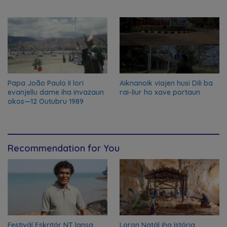
Papa João Paulo II lori
Aiknanoik viajen husi Dili ba
evanjellu dame iha invazaun
rai-liur ho xave portaun
okos—12 Outubru 1989
Recommendation for You
Festivál Eskritór NT lansa
Loron Natál iha Istória