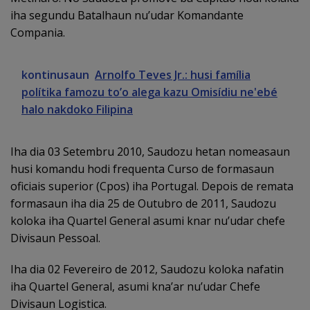
iha segundu Batalhaun nu’udar Komandante
Compania.
kontinusaun
Arnolfo Teves Jr.: husi família
polítika famozu to’o alega kazu Omisídiu ne'ebé
halo nakdoko Filipina
Iha dia 03 Setembru 2010, Saudozu hetan nomeasaun
husi komandu hodi frequenta Curso de formasaun
oficiais superior (Cpos) iha Portugal. Depois de remata
formasaun iha dia 25 de Outubro de 2011, Saudozu
koloka iha Quartel General asumi knar nu’udar chefe
Divisaun Pessoal.
Iha dia 02 Fevereiro de 2012, Saudozu koloka nafatin
iha Quartel General, asumi kna’ar nu’udar Chefe
Divisaun Logistica.