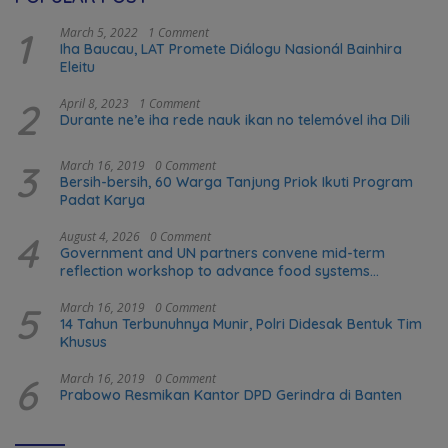
1
March 5, 2022
1 Comment
Iha Baucau, LAT Promete Diálogu Nasionál Bainhira
Eleitu
2
April 8, 2023
1 Comment
Durante ne’e iha rede nauk ikan no telemóvel iha Dili
3
March 16, 2019
0 Comment
Bersih-bersih, 60 Warga Tanjung Priok Ikuti Program
Padat Karya
4
August 4, 2026
0 Comment
Government and UN partners convene mid-term
reflection workshop to advance food systems
transformation in Timor-Leste
5
March 16, 2019
0 Comment
14 Tahun Terbunuhnya Munir, Polri Didesak Bentuk Tim
Khusus
6
March 16, 2019
0 Comment
Prabowo Resmikan Kantor DPD Gerindra di Banten