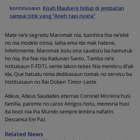
kontinusaun
Kisah Maubere hidup di jembatan
sampai titik yang “Aneh tapi nyata”
Mate ne’e segredu Maromak nia, bainhira Iha ne’ebé
no nia modelo oinsa, laiha ema ida mak hatene,
Infelizmente, Maromak bolu ona saudozu ba hamutuk
ho nia, iha Nai nia Kadunan Santo, Tamba ne’e
Istituisaun F-FDTL sente lakon tebes Nia membru di’ak
ida, Que hatudu ninia dedikasaun tomak no servisu ba
Instituisaun no Rai Doben Timor-Leste.
Adeus, Adeus Saudades eternas Coronel Moreira husi
família, parente no caros Amigos hotu, memoria husi
ita boot nia iha Mundo sempre lembra nafatin.
Descansa Em Paz.
Related News