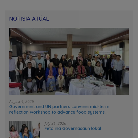
NOTÍSIA ATÚAL
August 4, 2026
Government and UN partners convene mid-term
reflection workshop to advance food systems
transformation in Timor-Leste
July 31, 2026
Feto iha Governasaun lokal