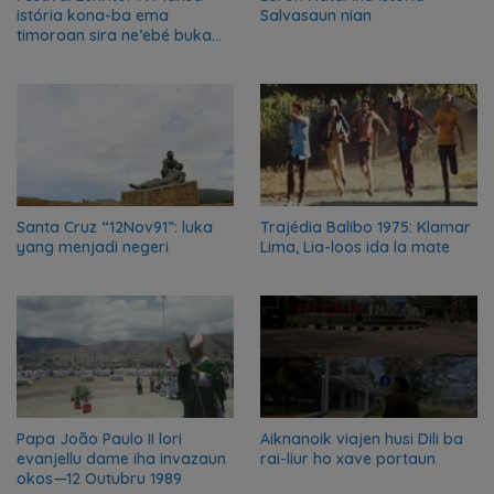
istória kona-ba ema
Salvasaun nian
timoroan sira ne’ebé buka
azilu ne’ebé sa’e ró peska
nian ba Austrália
Santa Cruz “12Nov91”: luka
Trajédia Balibo 1975: Klamar
yang menjadi negeri
Lima, Lia-loos ida la mate
Papa João Paulo II lori
Aiknanoik viajen husi Dili ba
evanjellu dame iha invazaun
rai-liur ho xave portaun
okos—12 Outubru 1989