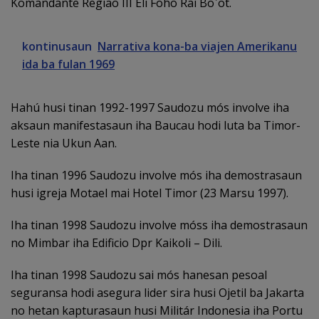
Komandante Regiao III Eli Foho Rai Boˈot.
kontinusaun
Narrativa kona-ba viajen Amerikanu
ida ba fulan 1969
Hahú husi tinan 1992-1997 Saudozu mós involve iha
aksaun manifestasaun iha Baucau hodi luta ba Timor-
Leste nia Ukun Aan.
Iha tinan 1996 Saudozu involve mós iha demostrasaun
husi igreja Motael mai Hotel Timor (23 Marsu 1997).
Iha tinan 1998 Saudozu involve móss iha demostrasaun
no Mimbar iha Edificio Dpr Kaikoli – Dili.
Iha tinan 1998 Saudozu sai mós hanesan pesoal
seguransa hodi asegura lider sira husi Ojetil ba Jakarta
no hetan kapturasaun husi Militár Indonesia iha Portu