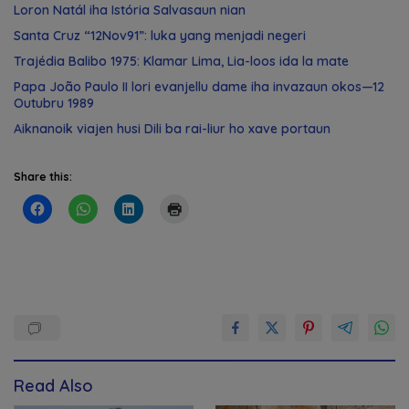
Loron Natál iha Istória Salvasaun nian
Santa Cruz “12Nov91”: luka yang menjadi negeri
Trajédia Balibo 1975: Klamar Lima, Lia-loos ida la mate
Papa João Paulo II lori evanjellu dame iha invazaun okos—12
Outubru 1989
Aiknanoik viajen husi Dili ba rai-liur ho xave portaun
Share this:
Read Also