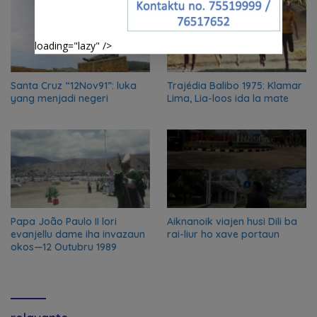
loading="lazy" />
Santa Cruz “12Nov91”: luka
Trajédia Balibo 1975: Klamar
yang menjadi negeri
Lima, Lia-loos ida la mate
Papa João Paulo II lori
Aiknanoik viajen husi Dili ba
evanjellu dame iha invazaun
rai-liur ho xave portaun
okos—12 Outubru 1989