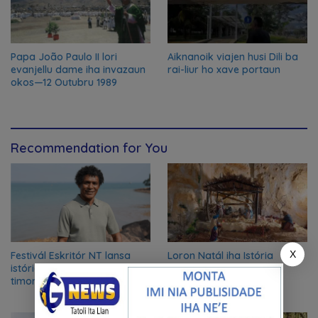
Papa João Paulo II lori
Aiknanoik viajen husi Dili ba
evanjellu dame iha invazaun
rai-liur ho xave portaun
okos—12 Outubru 1989
Recommendation for You
X
Festivál Eskritór NT lansa
Loron Natál iha Istória
istória kona-ba ema
Salvasaun nian
timoroan sira ne’ebé buka
azilu ne’ebé sa’e ró peska
nian ba Austrália