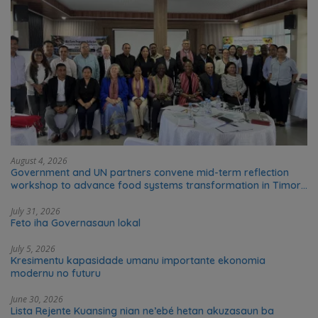
August 4, 2026
Government and UN partners convene mid-term reflection
workshop to advance food systems transformation in Timor-
Leste
July 31, 2026
Feto iha Governasaun lokal
July 5, 2026
Kresimentu kapasidade umanu importante ekonomia
modernu no futuru
June 30, 2026
Lista Rejente Kuansing nian ne’ebé hetan akuzasaun ba