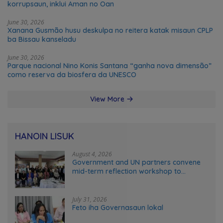
korrupsaun, inklui Aman no Oan
June 30, 2026
Xanana Gusmão husu deskulpa no reitera katak misaun CPLP
ba Bissau kanseladu
June 30, 2026
Parque nacional Nino Konis Santana “ganha nova dimensão”
como reserva da biosfera da UNESCO
View More
HANOIN LISUK
August 4, 2026
Government and UN partners convene
mid-term reflection workshop to
advance food systems transformation
in Timor-Leste
July 31, 2026
Feto iha Governasaun lokal