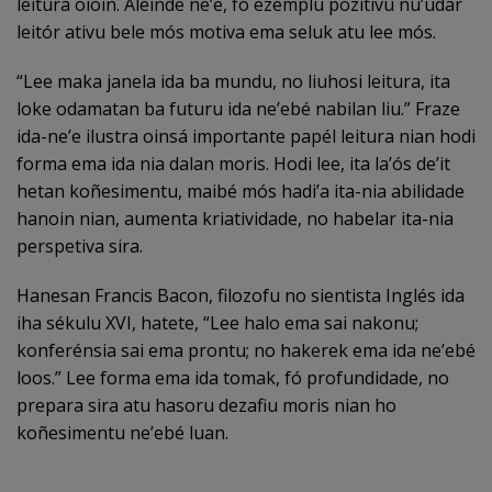
leitura oioin. Aleinde ne’e, fó ezemplu pozitivu nu’udar
leitór ativu bele mós motiva ema seluk atu lee mós.
“Lee maka janela ida ba mundu, no liuhosi leitura, ita
loke odamatan ba futuru ida ne’ebé nabilan liu.” Fraze
ida-ne’e ilustra oinsá importante papél leitura nian hodi
forma ema ida nia dalan moris. Hodi lee, ita la’ós de’it
hetan koñesimentu, maibé mós hadi’a ita-nia abilidade
hanoin nian, aumenta kriatividade, no habelar ita-nia
perspetiva sira.
Hanesan Francis Bacon, filozofu no sientista Inglés ida
iha sékulu XVI, hatete, “Lee halo ema sai nakonu;
konferénsia sai ema prontu; no hakerek ema ida ne’ebé
loos.” Lee forma ema ida tomak, fó profundidade, no
prepara sira atu hasoru dezafiu moris nian ho
koñesimentu ne’ebé luan.