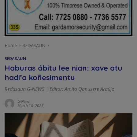
Home
REDASAUN
REDASAUN
Haburas ábitu lee nian: xave atu
hadi’a koñesimentu
Redasaun G-NEWS | Editor: Amito Qonusere Araújo
G-News
March 18, 2025