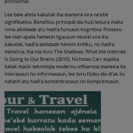
profisionál.
Lee bele afeta kakutak iha maneira sira ne’ebé
signifikativu. Benefísiu prinsipál ida husi leitura maka
ninia abilidade atu hadi’a funsaun kognitiva. Prosesu
lee nian ajuda hametin ligasaun neurál sira iha
kakutak, hadi’a abilidade hanoin krítiku, no hadi’a
memória. Iha nia livru The Shallows: What the Internet
Is Doing to Our Brains (2010), Nicholas Carr esplika
katak maski teknolojia modernu influensia maneira ita
interasaun ho informasaun, lee livru fíziku ida di’ak liu
nafatin atu hadi’a konsentrasaun no komprensaun.