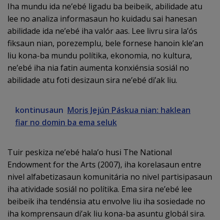
Iha mundu ida ne’ebé ligadu ba beibeik, abilidade atu
lee no analiza informasaun ho kuidadu sai hanesan
abilidade ida ne’ebé iha valór aas. Lee livru sira la’ós
fiksaun nian, porezemplu, bele fornese hanoin kle’an
liu kona-ba mundu polítika, ekonomia, no kultura,
ne’ebé iha nia fatin aumenta konxiénsia sosiál no
abilidade atu foti desizaun sira ne’ebé di’ak liu.
kontinusaun
Moris Jejún Páskua nian: haklean
fiar no domin ba ema seluk
Tuir peskiza ne’ebé hala’o husi The National
Endowment for the Arts (2007), iha korelasaun entre
nivel alfabetizasaun komunitária no nivel partisipasaun
iha atividade sosiál no polítika. Ema sira ne’ebé lee
beibeik iha tendénsia atu envolve liu iha sosiedade no
iha komprensaun di’ak liu kona-ba asuntu globál sira.