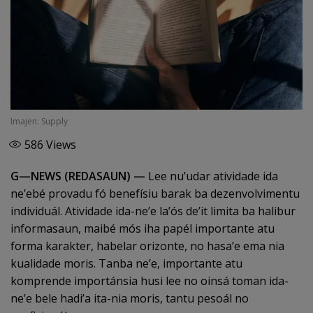
Imajen: Supply
586
Views
G—NEWS (REDASAUN) —
Lee nu’udar atividade ida
ne’ebé provadu fó benefísiu barak ba dezenvolvimentu
individuál. Atividade ida-ne’e la’ós de’it limita ba halibur
informasaun, maibé mós iha papél importante atu
forma karakter, habelar orizonte, no hasa’e ema nia
kualidade moris. Tanba ne’e, importante atu
komprende importánsia husi lee no oinsá toman ida-
ne’e bele hadi’a ita-nia moris, tantu pesoál no