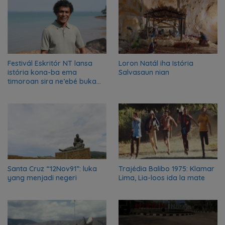
Festivál Eskritór NT lansa
Loron Natál iha Istória
istória kona-ba ema
Salvasaun nian
timoroan sira ne’ebé buka
azilu ne’ebé sa’e ró peska
nian ba Austrália
Santa Cruz “12Nov91”: luka
Trajédia Balibo 1975: Klamar
yang menjadi negeri
Lima, Lia-loos ida la mate