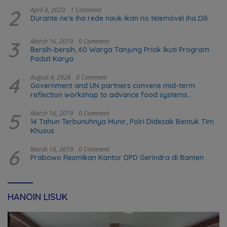
2
April 8, 2023
1 Comment
Durante ne’e iha rede nauk ikan no telemóvel iha Dili
3
March 16, 2019
0 Comment
Bersih-bersih, 60 Warga Tanjung Priok Ikuti Program
Padat Karya
4
August 4, 2026
0 Comment
Government and UN partners convene mid-term
reflection workshop to advance food systems
transformation in Timor-Leste
5
March 16, 2019
0 Comment
14 Tahun Terbunuhnya Munir, Polri Didesak Bentuk Tim
Khusus
6
March 16, 2019
0 Comment
Prabowo Resmikan Kantor DPD Gerindra di Banten
HANOIN LISUK