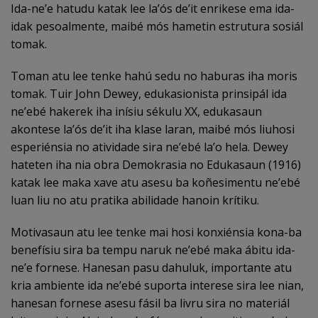
Ida-ne’e hatudu katak lee la’ós de’it enrikese ema ida-
idak pesoalmente, maibé mós hametin estrutura sosiál
tomak.
Toman atu lee tenke hahú sedu no haburas iha moris
tomak. Tuir John Dewey, edukasionista prinsipál ida
ne’ebé hakerek iha inísiu sékulu XX, edukasaun
akontese la’ós de’it iha klase laran, maibé mós liuhosi
esperiénsia no atividade sira ne’ebé la’o hela. Dewey
hateten iha nia obra Demokrasia no Edukasaun (1916)
katak lee maka xave atu asesu ba koñesimentu ne’ebé
luan liu no atu pratika abilidade hanoin krítiku.
Motivasaun atu lee tenke mai hosi konxiénsia kona-ba
benefísiu sira ba tempu naruk ne’ebé maka ábitu ida-
ne’e fornese. Hanesan pasu dahuluk, importante atu
kria ambiente ida ne’ebé suporta interese sira lee nian,
hanesan fornese asesu fásil ba livru sira no materiál