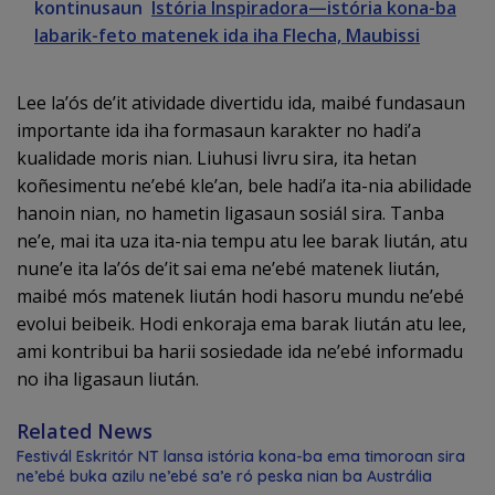
kontinusaun
Istória Inspiradora—istória kona-ba
labarik-feto matenek ida iha Flecha, Maubissi
Lee la’ós de’it atividade divertidu ida, maibé fundasaun
importante ida iha formasaun karakter no hadi’a
kualidade moris nian. Liuhusi livru sira, ita hetan
koñesimentu ne’ebé kle’an, bele hadi’a ita-nia abilidade
hanoin nian, no hametin ligasaun sosiál sira. Tanba
ne’e, mai ita uza ita-nia tempu atu lee barak liután, atu
nune’e ita la’ós de’it sai ema ne’ebé matenek liután,
maibé mós matenek liután hodi hasoru mundu ne’ebé
evolui beibeik. Hodi enkoraja ema barak liután atu lee,
ami kontribui ba harii sosiedade ida ne’ebé informadu
no iha ligasaun liután.
Related News
Festivál Eskritór NT lansa istória kona-ba ema timoroan sira
ne’ebé buka azilu ne’ebé sa’e ró peska nian ba Austrália