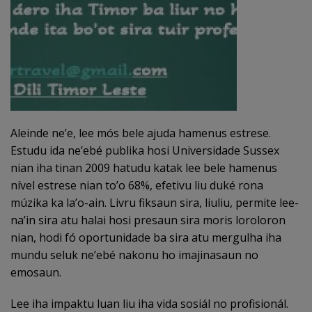
Aleinde neʼe, ​​lee mós bele ajuda hamenus estrese.
Estudu ida ne’ebé publika hosi Universidade Sussex
nian iha tinan 2009 hatudu katak lee bele hamenus
nível estrese nian to’o 68%, efetivu liu duké rona
múzika ka la’o-ain. Livru fiksaun sira, liuliu, permite lee-
na’in sira atu halai hosi presaun sira moris loroloron
nian, hodi fó oportunidade ba sira atu mergulha iha
mundu seluk ne’ebé nakonu ho imajinasaun no
emosaun.
Lee iha impaktu luan liu iha vida sosiál no profisionál.