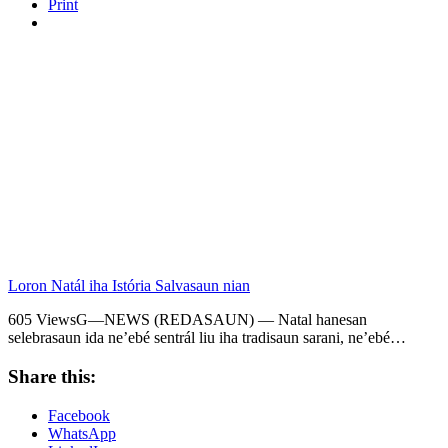
Print
Loron Natál iha Istória Salvasaun nian
605 ViewsG—NEWS (REDASAUN) — Natal hanesan
selebrasaun ida ne’ebé sentrál liu iha tradisaun sarani, ne’ebé…
Share this:
Facebook
WhatsApp