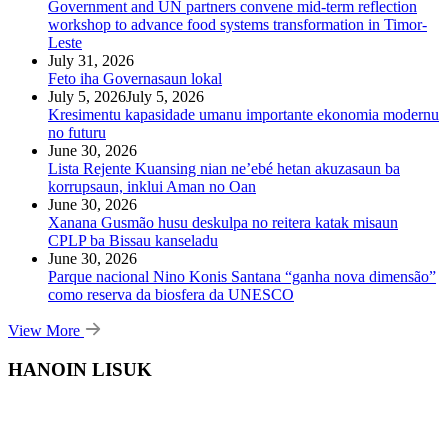
Government and UN partners convene mid-term reflection
workshop to advance food systems transformation in Timor-
Leste
July 31, 2026
Feto iha Governasaun lokal
July 5, 2026
July 5, 2026
Kresimentu kapasidade umanu importante ekonomia modernu
no futuru
June 30, 2026
Lista Rejente Kuansing nian ne’ebé hetan akuzasaun ba
korrupsaun, inklui Aman no Oan
June 30, 2026
Xanana Gusmão husu deskulpa no reitera katak misaun
CPLP ba Bissau kanseladu
June 30, 2026
Parque nacional Nino Konis Santana “ganha nova dimensão”
como reserva da biosfera da UNESCO
View More
HANOIN LISUK