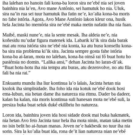
iha lalehan no hanoin fali kona-ba loron sira ne’ebé nia sei joven
bainhira nia la’en, Avo mane António, sei hamutuk ho nia. Uluk,
sira na’in rua sei tuur hamutuk iha fatin ne’e, ko’alia kona-ba moris
no fahe istória. Agora, Avo Mane António lakon kleur ona, husik
hela Jacinta ho memória sira ne’ebé maka metin nafatin iha nia fuan.
Maibé, maski nuneʼe, ​​nia la sente mesak. Iha aldeia ne’e, nia
koñesidu nu’udar figura matenek ida. Labarik ki’ik sira dala barak
mai atu rona istória sira ne’ebé nia konta, ka atu husu konsellu kona-
ba sira nia problema ki’ik sira. Jacinta sempre gosta fahe istória
kona-ba ai-laran, mota no lalehan, kona-ba oinsá rai fó buat hotu ho
pasiénsia no domin. “Lalika ansi,” dehan Jacinta ho laran-di’ak.
“Buat hotu-hotu iha nia tempu atu buras, atu dezenvolve, no atu fila
fali ba nia rai.”
Enkuantu mundu iha liur kontinua la’o lalais, Jacinta hetan nia
ksolok iha simplisidade. Iha foho ida nia kotuk ne’ebé dook hosi
ema-lubun, nia hetan dame iha natureza nia ritmu. Dader ba dadeer,
kalan ba kalan, nia moris kontinua suli hanesan mota ne’ebé suli, la
presiza buka buat seluk duké ekilíbriu ho natureza.
Loron ida, bainhira joven ida hosi sidade dook mai buka hakmatek,
nia hetan Avo feto Jacinta tuur hela iha mota ninin, matan taka metin
no isin belit ho ai-funan manas. Joven ne’e hakbesik no tuur iha nia
sorin. Sira la ko’alia buat ida, rona de’it lian natureza nian ne’ebé