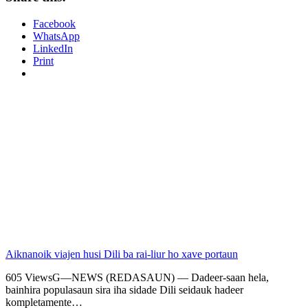
Facebook
WhatsApp
LinkedIn
Print
Aiknanoik viajen husi Dili ba rai-liur ho xave portaun
605 ViewsG—NEWS (REDASAUN) — Dadeer-saan hela,
bainhira populasaun sira iha sidade Dili seidauk hadeer
kompletamente…