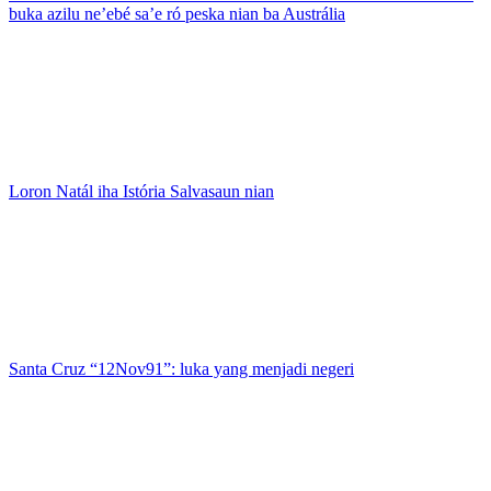
buka azilu ne’ebé sa’e ró peska nian ba Austrália
Loron Natál iha Istória Salvasaun nian
Santa Cruz “12Nov91”: luka yang menjadi negeri