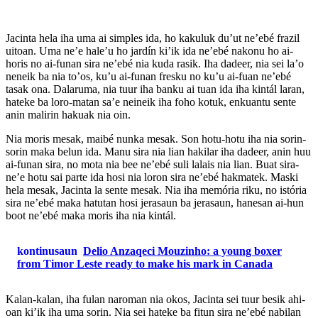
Jacinta hela iha uma ai simples ida, ho kakuluk du’ut ne’ebé frazil
uitoan. Uma ne’e hale’u ho jardín ki’ik ida ne’ebé nakonu ho ai-
horis no ai-funan sira ne’ebé nia kuda rasik. Iha dadeer, nia sei la’o
neneik ba nia to’os, ku’u ai-funan fresku no ku’u ai-fuan ne’ebé
tasak ona. Dalaruma, nia tuur iha banku ai tuan ida iha kintál laran,
hateke ba loro-matan sa’e neineik iha foho kotuk, enkuantu sente
anin malirin hakuak nia oin.
Nia moris mesak, maibé nunka mesak. Son hotu-hotu iha nia sorin-
sorin maka belun ida. Manu sira nia lian hakilar iha dadeer, anin huu
ai-funan sira, no mota nia bee ne’ebé suli lalais nia lian. Buat sira-
ne’e hotu sai parte ida hosi nia loron sira ne’ebé hakmatek. Maski
hela mesak, Jacinta la sente mesak. Nia iha memória riku, no istória
sira ne’ebé maka hatutan hosi jerasaun ba jerasaun, hanesan ai-hun
boot ne’ebé maka moris iha nia kintál.
kontinusaun
Delio Anzaqeci Mouzinho: a young boxer
from Timor Leste ready to make his mark in Canada
Kalan-kalan, iha fulan naroman nia okos, Jacinta sei tuur besik ahi-
oan ki’ik iha uma sorin. Nia sei hateke ba fitun sira ne’ebé nabilan