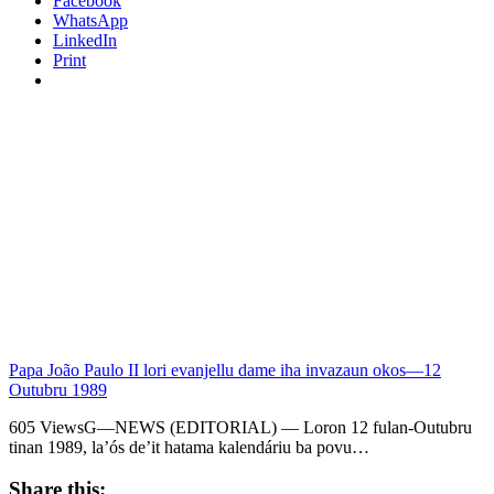
Facebook
WhatsApp
LinkedIn
Print
Papa João Paulo II lori evanjellu dame iha invazaun okos—12
Outubru 1989
605 ViewsG—NEWS (EDITORIAL) — Loron 12 fulan-Outubru
tinan 1989, la’ós de’it hatama kalendáriu ba povu…
Share this: