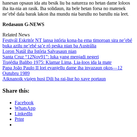
hanesan opsaun ida atu besik liu ba natureza no hetan dame loloos
iha ita-nia an rasik. Iha solidaun, ita bele hetan forsa no matenek
ne’ebé dala barak lakon iha mundu nia barullu no barullu nia leet.
Redasaun G-NEWS
Related News
Festivál Eskritór NT lansa istória kona-ba ema timoroan sira ne’ebé
buka azilu ne’ebé sa’e ró peska nian ba Austrália
Loron Natál iha Istória Salvasaun nian
Santa Cruz “12Nov91”: luka yang menjadi negeri
Trajédia Balibo 1975: Klamar Lima, Lia-loos ida la mate
Papa João Paulo II lori evanjellu dame iha invazaun okos—12
Outubru 1989
Aiknanoik viajen husi Dili ba rai-liur ho xave portaun
Share this:
Facebook
WhatsApp
LinkedIn
Print