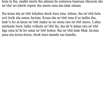
hotu la iha, maibé moris iha ailaran ho natureza hanesan rikusoin ida
ne’ebé sei labele repete iha moris ema ida-idak ninian.
Iha knua ida ne’ebé lokaliza dook husi ema -lubun, iha ne’ebá hela
avó ferik ida naran Jacinta. Knua ida ne’ebé ema li’ur ladún iha,
hale’u ho ai-laran ne’ebé maka’as no mota sira ne’ebé moos. Laiha
merkadu boot, laiha veíkulu ne’ebé liu, iha de’it dalan sira ne’ebé
liga uma ki’ik ho natar ne’ebé bokur. Iha ne’ebá mak Mak Jacinta
pasa nia loron-loron, dook husi mundu nia barullu.