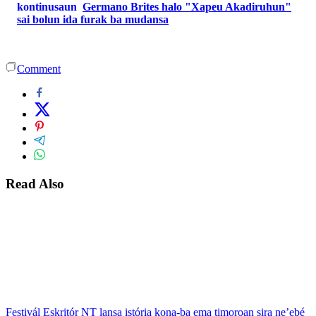
kontinusaun
Germano Brites halo "Xapeu Akadiruhun"
sai bolun ida furak ba mudansa
Comment
Read Also
Festivál Eskritór NT lansa istória kona-ba ema timoroan sira ne’ebé