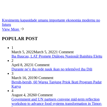
Kresimentu kapasidade umanu importante ekonomia modernu no
futuru
View More
POPULAR POST
1
March 5, 2022
March 5, 2022
1 Comment
Iha Baucau, LAT Promete Diálogu Nasionál Bainhira Eleitu
2
April 8, 2023
1 Comment
Durante ne’e iha rede nauk ikan no telemóvel iha Dili
3
March 16, 2019
0 Comment
Bersih-bersih, 60 Warga Tanjung Priok Ikuti Program Padat
Karya
4
August 4, 2026
0 Comment
Government and UN partners convene mid-term reflection
workshop to advance food systems transformation in Timor-