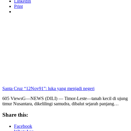
LinkedIn
Print
Santa Cruz “12Nov91”: luka yang menjadi negeri
605 ViewsG—NEWS (DILI) — Timor-Leste—tanah kecil di ujung
timur Nusantara, dikelilingi samudra, dibalut sejarah panjang…
Share this:
Facebook