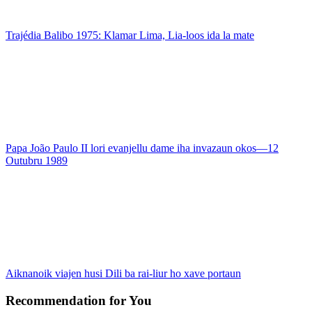
Trajédia Balibo 1975: Klamar Lima, Lia-loos ida la mate
Papa João Paulo II lori evanjellu dame iha invazaun okos—12
Outubru 1989
Aiknanoik viajen husi Dili ba rai-liur ho xave portaun
Recommendation for You