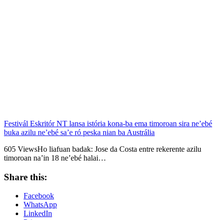
Festivál Eskritór NT lansa istória kona-ba ema timoroan sira ne’ebé
buka azilu ne’ebé sa’e ró peska nian ba Austrália
605 ViewsHo liafuan badak: Jose da Costa entre rekerente azilu
timoroan na’in 18 ne’ebé halai…
Share this:
Facebook
WhatsApp
LinkedIn