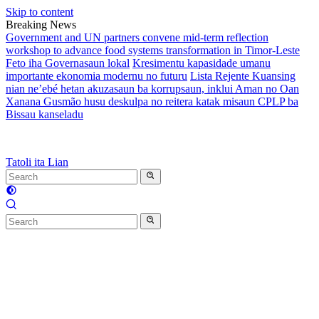
Skip to content
Breaking News
Government and UN partners convene mid-term reflection
workshop to advance food systems transformation in Timor-Leste
Feto iha Governasaun lokal
Kresimentu kapasidade umanu
importante ekonomia modernu no futuru
Lista Rejente Kuansing
nian ne’ebé hetan akuzasaun ba korrupsaun, inklui Aman no Oan
Xanana Gusmão husu deskulpa no reitera katak misaun CPLP ba
Bissau kanseladu
Tatoli ita Lian