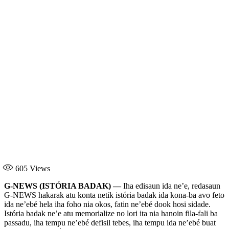
605
Views
G-NEWS (ISTÓRIA BADAK) —
Iha edisaun ida ne’e, redasaun
G-NEWS hakarak atu konta netik istória badak ida kona-ba avo feto
ida ne’ebé hela iha foho nia okos, fatin ne’ebé dook hosi sidade.
Istória badak ne’e atu memorialize no lori ita nia hanoin fila-fali ba
passadu, iha tempu ne’ebé defisil tebes, iha tempu ida ne’ebé buat