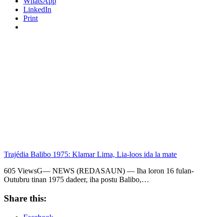
WhatsApp
LinkedIn
Print
Trajédia Balibo 1975: Klamar Lima, Lia-loos ida la mate
605 ViewsG— NEWS (REDASAUN) — Iha loron 16 fulan-
Outubru tinan 1975 dadeer, iha postu Balibo,…
Share this: