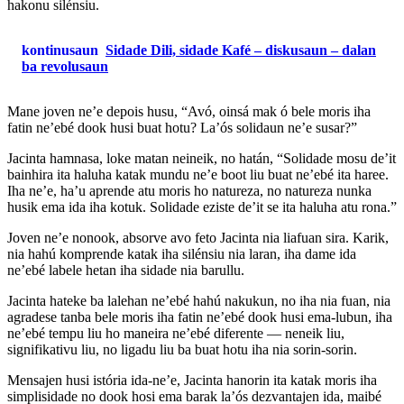
hakonu silénsiu.
kontinusaun
Sidade Dili, sidade Kafé – diskusaun – dalan
ba revolusaun
Mane joven ne’e depois husu, “Avó, oinsá mak ó bele moris iha
fatin ne’ebé dook husi buat hotu? La’ós solidaun ne’e susar?”
Jacinta hamnasa, loke matan neineik, no hatán, “Solidade mosu de’it
bainhira ita haluha katak mundu ne’e boot liu buat ne’ebé ita haree.
Iha ne’e, ha’u aprende atu moris ho natureza, no natureza nunka
husik ema ida iha kotuk. Solidade eziste de’it se ita haluha atu rona.”
Joven ne’e nonook, absorve avo feto Jacinta nia liafuan sira. Karik,
nia hahú komprende katak iha silénsiu nia laran, iha dame ida
ne’ebé labele hetan iha sidade nia barullu.
Jacinta hateke ba lalehan ne’ebé hahú nakukun, no iha nia fuan, nia
agradese tanba bele moris iha fatin ne’ebé dook husi ema-lubun, iha
ne’ebé tempu liu ho maneira ne’ebé diferente — neneik liu,
signifikativu liu, no ligadu liu ba buat hotu iha nia sorin-sorin.
Mensajen husi istória ida-ne’e, Jacinta hanorin ita katak moris iha
simplisidade no dook hosi ema barak la’ós dezvantajen ida, maibé