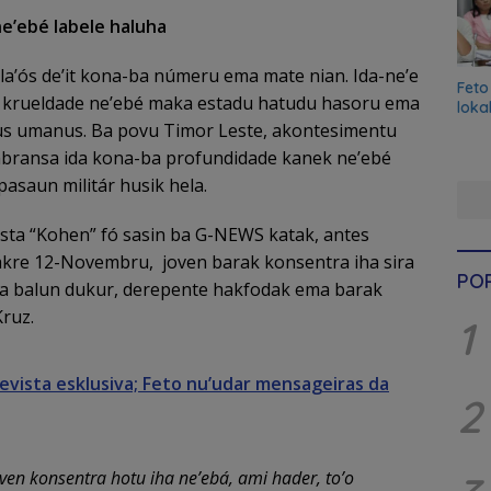
ne’ebé labele haluha
a’ós de’it kona-ba númeru ema mate nian. Ida-ne’e
Feto
 krueldade ne’ebé maka estadu hatudu hasoru ema
loka
itus umanus. Ba povu Timor Leste, akontesimentu
mbransa ida kona-ba profundidade kanek ne’ebé
asaun militár husik hela.
sta “Kohen” fó sasin ba G-NEWS katak, antes
kre 12-Novembru, joven barak konsentra iha sira
PO
ira balun dukur, derepente hakfodak ema barak
ruz.
1
evista esklusiva; Feto nu’udar mensageiras da
2
oven konsentra hotu iha ne’ebá, ami hader, to’o