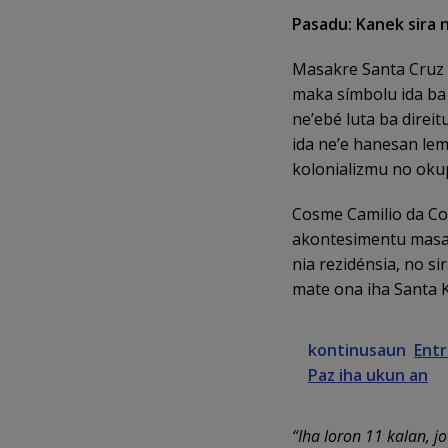
Pasadu: Kanek sira 
Masakre Santa Cruz l
maka símbolu ida ba
ne’ebé luta ba dire
ida ne’e hanesan le
kolonializmu no okup
Cosme Camilio da Co
akontesimentu masa
nia rezidénsia, no s
mate ona iha Santa K
kontinusaun
Entr
Paz iha ukun an
“Iha loron 11 kalan, j