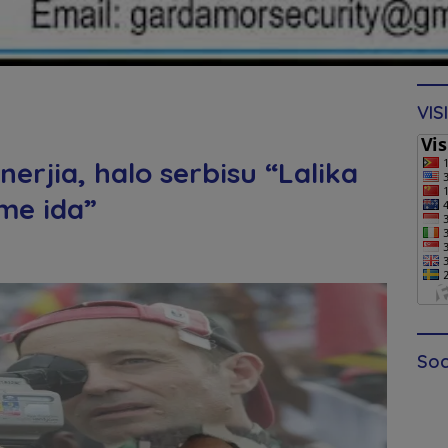
VIS
erjia, halo serbisu “Lalika
lme ida”
Soc