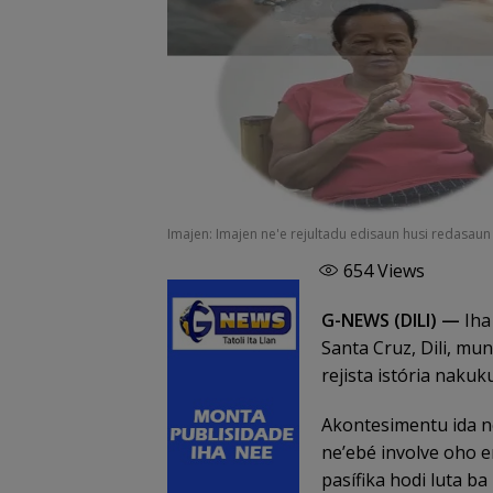
Imajen: Imajen ne'e rejultadu edisaun husi redasau
654
Views
G-NEWS (DILI) —
Iha
Santa Cruz, Dili, mu
rejista istória nakuk
Akontesimentu ida n
ne’ebé involve oho e
pasífika hodi luta b