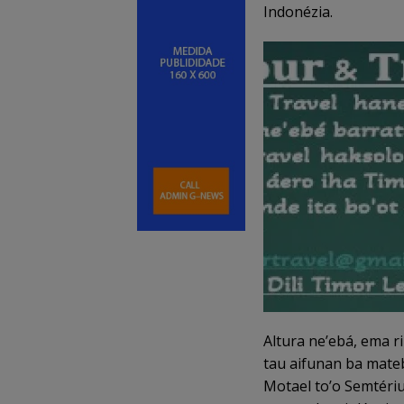
Indonézia.
Altura ne’ebá, ema r
tau aifunan ba mateb
Motael to’o Semtériu