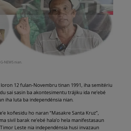
n G-NEWS nian.
 loron 12 fulan-Novembru tinan 1991, iha semitériu
ndu sai sasin ba akontesimentu trájiku ida ne’ebé
un iha luta ba independénsia nian.
e’e koñesidu ho naran “Masakre Santa Kruz”,
ma sivil barak ne’ebé hala’o hela manifestasaun
a Timor Leste nia independénsia husi invazaun