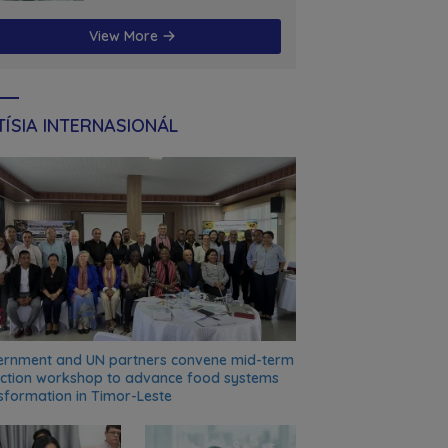
futuru
View More
ÍSIA INTERNASIONÁL
rnment and UN partners convene mid-term
ection workshop to advance food systems
sformation in Timor-Leste