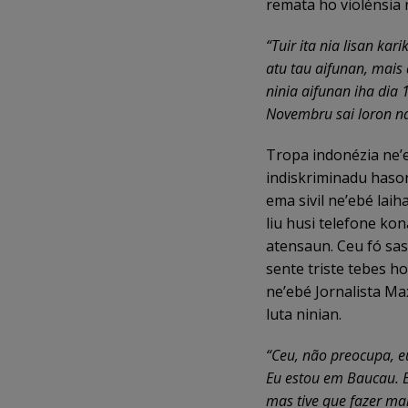
remata ho violénsia 
“Tuir ita nia lisan ka
atu tau aifunan, mais
ninia aifunan iha dia
Novembru sai loron na
Tropa indonézia ne’
indiskriminadu haso
ema sivil ne’ebé lai
liu husi telefone k
atensaun. Ceu fó sasi
sente triste tebes 
ne’ebé Jornalista Max
luta ninian.
“Ceu, não preocupa, e
Eu estou em Baucau. E
mas tive que fazer mais