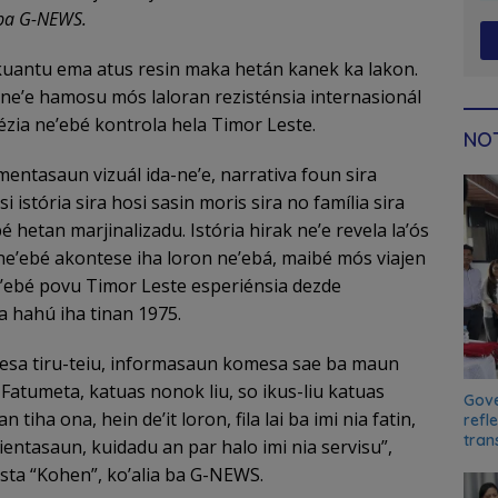
 ba G-NEWS.
uantu ema atus resin maka hetán kanek ka lakon.
ne’e hamosu mós laloran rezisténsia internasionál
zia ne’ebé kontrola hela Timor Leste.
NOT
entasaun vizuál ida-ne’e, narrativa foun sira
 istória sira hosi sasin moris sira no família sira
bé hetan marjinalizadu. Istória hirak ne’e revela la’ós
a ne’ebé akontese iha loron ne’ebá, maibé mós viajen
’ebé povu Timor Leste esperiénsia dezde
 hahú iha tinan 1975.
sa tiru-teiu, informasaun komesa sae ba maun
 Fatumeta, katuas nonok liu, so ikus-liu katuas
Gove
iha ona, hein de’it loron, fila lai ba imi nia fatin,
refl
tran
ientasaun, kuidadu an par halo imi nia servisu”,
sta “Kohen”, ko’alia ba G-NEWS.