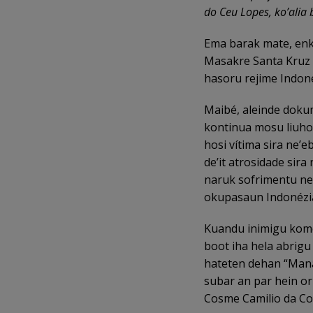
do Ceu Lopes, ko’alia
Ema barak mate, enk
Masakre Santa Kruz 
hasoru rejime Indoné
Maibé, aleinde dokum
kontinua mosu liuhosi
hosi vítima sira ne’e
de’it atrosidade sir
naruk sofrimentu ne
okupasaun Indonézia
Kuandu inimigu kome
boot iha hela abrigu
hateten dehan “Manan t
subar an par hein or
Cosme Camilio da Co