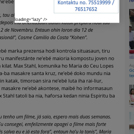
N
ne’ebé la espera.
rik, tau aifunan moruk, halo duni karta ba komandu par
loading="lazy" />
 depois iha orientasaun balun katak prepara hodi tau
 12 de Novembru. Entaun ohin loron dia 12 de
sionál”, Cosme Camilio da Costa “Kohen”.
ebé marka prezensa hodi kontrola situasaun, tiru
ru manifestánte ne’ebé maioria kompostu joven no
ha kilat. Max Stahl, komunika ho Maria do Ceu Lopes
Au
Go
ona-ba masakre santa kruz, ne’ebé doko mundu nia
te
n katak, timoroan sira ne’ebé luta iha rai-liur,
sy
ho masakre ne’ebé akontese, maibé ho informasaun
 Stahl tatoli ba nia, haforsa kedan ninia Espiritu ba
u tenho um filme, já saio, espero mais duas semanas.
u consegei, emfelizmente apagei o filme mais forte
 salva eu e já esta fora”, entaun ha’u la tanis”, Maria