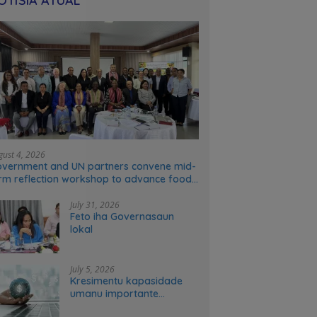
OTÍSIA ATÚAL
gust 4, 2026
vernment and UN partners convene mid-
rm reflection workshop to advance food
stems transformation in Timor-Leste
July 31, 2026
Feto iha Governasaun
lokal
July 5, 2026
Kresimentu kapasidade
umanu importante
ekonomia modernu no