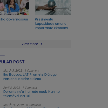
 iha Governasaun
Kresimentu
l
kapasidade umanu
importante ekonomia
modernu no futuru
View More
PULAR POST
March 5, 2022
1 Comment
Iha Baucau, LAT Promete Diálogu
Nasionál Bainhira Eleitu
April 8, 2023
1 Comment
Durante ne’e iha rede nauk ikan no
telemóvel iha Dili
March 16, 2019
0 Comment