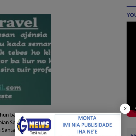
YO
X
ihun ba rihun halibur iha Semitériu Santa Cruz hodi
ian Sebastião Gomes, liu husi marxa iha Igreja
 Santa Kruz. Maibé, manifestasaun pasífika ne’e