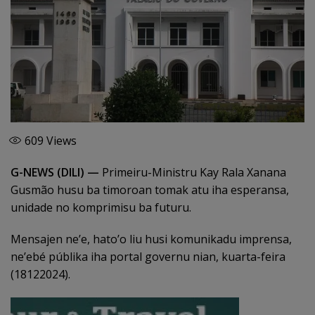
609
Views
G-NEWS (DILI) —
Primeiru-Ministru Kay Rala Xanana
Gusmão husu ba timoroan tomak atu iha esperansa,
unidade no komprimisu ba futuru.
Mensajen ne’e, hato’o liu husi komunikadu imprensa,
ne’ebé públika iha portal governu nian, kuarta-feira
(18122024).