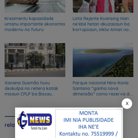
Kresimentu kapasidade
Lista Rejente Kuansing nian
umanu importante ekonomia
ne’ebé hetan akuzasaun ba
modernu no futuru
korrupsaun, inklui Aman no
Oan
Xanana Gusmão husu
Parque nacional Nino Konis
deskulpa no reitera katak
Santana “ganha nova
misaun CPLP ba Bissau
dimensão” como reserva da
kanseladu
biosfera da UNESCO
X
relavante