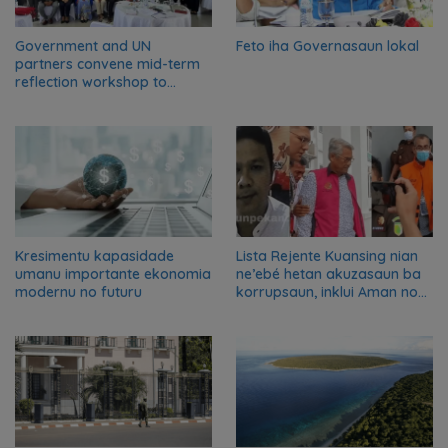
Government and UN
Feto iha Governasaun lokal
partners convene mid-term
reflection workshop to
advance food systems
transformation in Timor-
Leste
Kresimentu kapasidade
Lista Rejente Kuansing nian
umanu importante ekonomia
ne’ebé hetan akuzasaun ba
modernu no futuru
korrupsaun, inklui Aman no
Oan