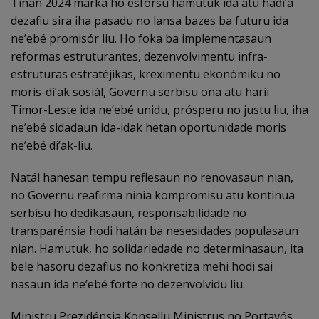
Tinan 2024 marka ho esforsu hamutuk ida atu hadi’a
dezafiu sira iha pasadu no lansa bazes ba futuru ida
ne’ebé promisór liu. Ho foka ba implementasaun
reformas estruturantes, dezenvolvimentu infra-
estruturas estratéjikas, kreximentu ekonómiku no
moris-di’ak sosiál, Governu serbisu ona atu harii
Timor-Leste ida ne’ebé unidu, prósperu no justu liu, iha
ne’ebé sidadaun ida-idak hetan oportunidade moris
ne’ebé di’ak-liu.
Natál hanesan tempu reflesaun no renovasaun nian,
no Governu reafirma ninia kompromisu atu kontinua
serbisu ho dedikasaun, responsabilidade no
transparénsia hodi hatán ba nesesidades populasaun
nian. Hamutuk, ho solidariedade no determinasaun, ita
bele hasoru dezafius no konkretiza mehi hodi sai
nasaun ida ne’ebé forte no dezenvolvidu liu.
Ministru Prezidénsia Konsellu Ministrus no Portavós