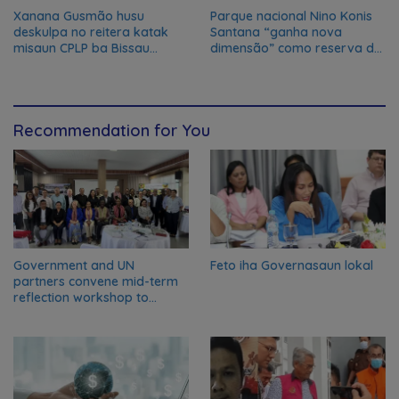
Xanana Gusmão husu
Parque nacional Nino Konis
deskulpa no reitera katak
Santana “ganha nova
misaun CPLP ba Bissau
dimensão” como reserva da
kanseladu
biosfera da UNESCO
Recommendation for You
Government and UN
Feto iha Governasaun lokal
partners convene mid-term
reflection workshop to
advance food systems
transformation in Timor-
Leste