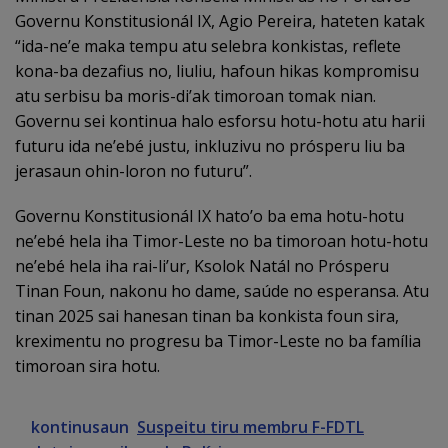
Governu Konstitusionál IX, Agio Pereira, hateten katak
“ida-ne’e maka tempu atu selebra konkistas, reflete
kona-ba dezafius no, liuliu, hafoun hikas kompromisu
atu serbisu ba moris-di’ak timoroan tomak nian.
Governu sei kontinua halo esforsu hotu-hotu atu harii
futuru ida ne’ebé justu, inkluzivu no prósperu liu ba
jerasaun ohin-loron no futuru”.
Governu Konstitusionál IX hato’o ba ema hotu-hotu
ne’ebé hela iha Timor-Leste no ba timoroan hotu-hotu
ne’ebé hela iha rai-li’ur, Ksolok Natál no Prósperu
Tinan Foun, nakonu ho dame, saúde no esperansa. Atu
tinan 2025 sai hanesan tinan ba konkista foun sira,
kreximentu no progresu ba Timor-Leste no ba família
timoroan sira hotu.
kontinusaun
Suspeitu tiru membru F-FDTL