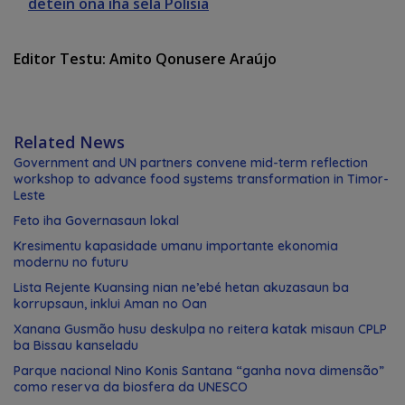
detein ona iha sela Polísia
Editor Testu: Amito Qonusere Araújo
Related News
Government and UN partners convene mid-term reflection
workshop to advance food systems transformation in Timor-
Leste
Feto iha Governasaun lokal
Kresimentu kapasidade umanu importante ekonomia
modernu no futuru
Lista Rejente Kuansing nian ne’ebé hetan akuzasaun ba
korrupsaun, inklui Aman no Oan
Xanana Gusmão husu deskulpa no reitera katak misaun CPLP
ba Bissau kanseladu
Parque nacional Nino Konis Santana “ganha nova dimensão”
como reserva da biosfera da UNESCO