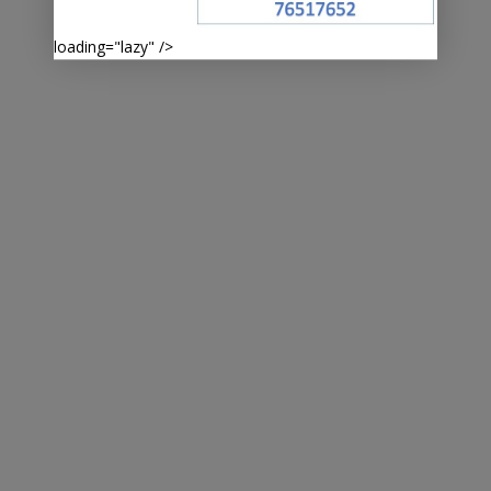
loading="lazy" />