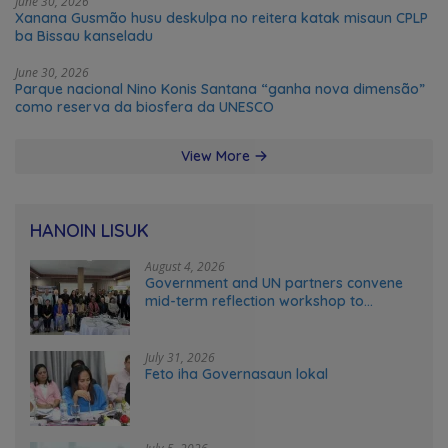
June 30, 2026
Xanana Gusmão husu deskulpa no reitera katak misaun CPLP
ba Bissau kanseladu
June 30, 2026
Parque nacional Nino Konis Santana “ganha nova dimensão”
como reserva da biosfera da UNESCO
View More
HANOIN LISUK
August 4, 2026
Government and UN partners convene
mid-term reflection workshop to
advance food systems transformation
in Timor-Leste
July 31, 2026
Feto iha Governasaun lokal