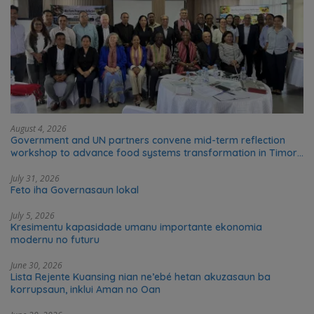
August 4, 2026
Government and UN partners convene mid-term reflection
workshop to advance food systems transformation in Timor-
Leste
July 31, 2026
Feto iha Governasaun lokal
July 5, 2026
Kresimentu kapasidade umanu importante ekonomia
modernu no futuru
June 30, 2026
Lista Rejente Kuansing nian ne’ebé hetan akuzasaun ba
korrupsaun, inklui Aman no Oan