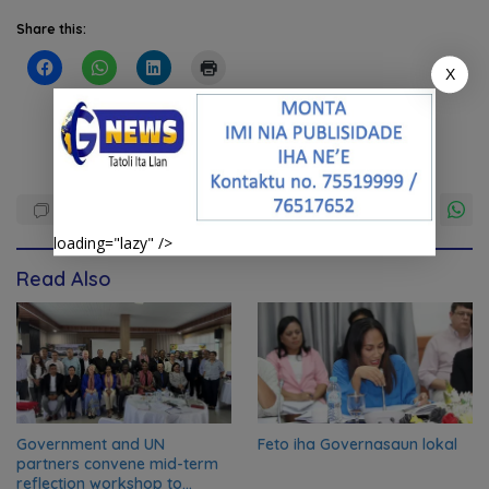
Share this:
X
loading="lazy" />
Read Also
Government and UN
Feto iha Governasaun lokal
partners convene mid-term
reflection workshop to