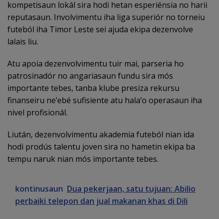
kompetisaun lokál sira hodi hetan esperiénsia no harii
reputasaun. Involvimentu iha liga superiór no torneiu
futeból iha Timor Leste sei ajuda ekipa dezenvolve
lalais liu.
Atu apoia dezenvolvimentu tuir mai, parseria ho
patrosinadór no angariasaun fundu sira mós
importante tebes, tanba klube presiza rekursu
finanseiru ne’ebé sufisiente atu hala’o operasaun iha
nivel profisionál.
Liután, dezenvolvimentu akademia futeból nian ida
hodi prodús talentu joven sira no hametin ekipa ba
tempu naruk nian mós importante tebes.
kontinusaun
Dua pekerjaan, satu tujuan: Abilio
perbaiki telepon dan jual makanan khas di Dili