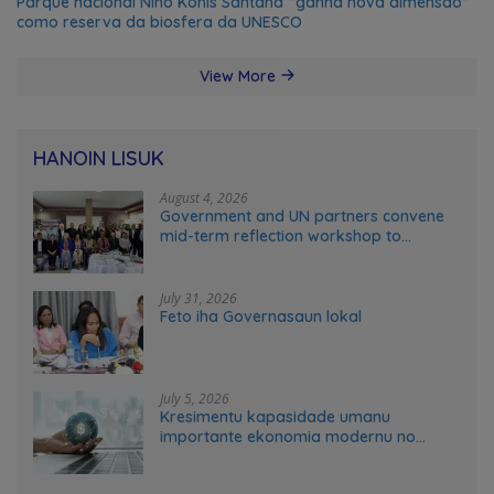
Parque nacional Nino Konis Santana “ganha nova dimensão”
como reserva da biosfera da UNESCO
View More
HANOIN LISUK
August 4, 2026
Government and UN partners convene
mid-term reflection workshop to
advance food systems transformation
in Timor-Leste
July 31, 2026
Feto iha Governasaun lokal
July 5, 2026
Kresimentu kapasidade umanu
importante ekonomia modernu no
futuru