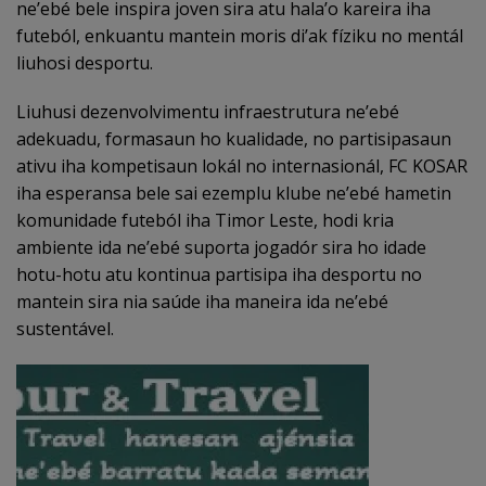
ne’ebé bele inspira joven sira atu hala’o kareira iha
futeból, enkuantu mantein moris di’ak fíziku no mentál
liuhosi desportu.
Liuhusi dezenvolvimentu infraestrutura ne’ebé
adekuadu, formasaun ho kualidade, no partisipasaun
ativu iha kompetisaun lokál no internasionál, FC KOSAR
iha esperansa bele sai ezemplu klube ne’ebé hametin
komunidade futeból iha Timor Leste, hodi kria
ambiente ida ne’ebé suporta jogadór sira ho idade
hotu-hotu atu kontinua partisipa iha desportu no
mantein sira nia saúde iha maneira ida ne’ebé
sustentável.