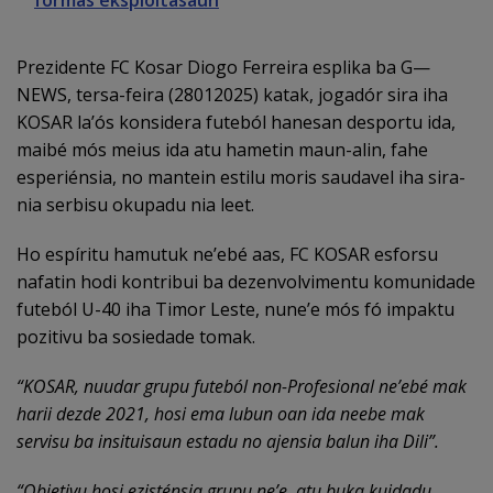
formas eksploitasaun
Prezidente FC Kosar Diogo Ferreira esplika ba G—
NEWS, tersa-feira (28012025) katak, jogadór sira iha
KOSAR la’ós konsidera futeból hanesan desportu ida,
maibé mós meius ida atu hametin maun-alin, fahe
esperiénsia, no mantein estilu moris saudavel iha sira-
nia serbisu okupadu nia leet.
Ho espíritu hamutuk ne’ebé aas, FC KOSAR esforsu
nafatin hodi kontribui ba dezenvolvimentu komunidade
futeból U-40 iha Timor Leste, nune’e mós fó impaktu
pozitivu ba sosiedade tomak.
“
KOSAR, nuudar grupu futeból non-Profesional ne’ebé mak
harii dezde 2021, hosi ema lubun oan ida neebe mak
servisu ba insituisaun estadu no ajensia balun iha Dili
”.
“
Objetivu hosi ezisténsia grupu ne’e, atu buka kuidadu