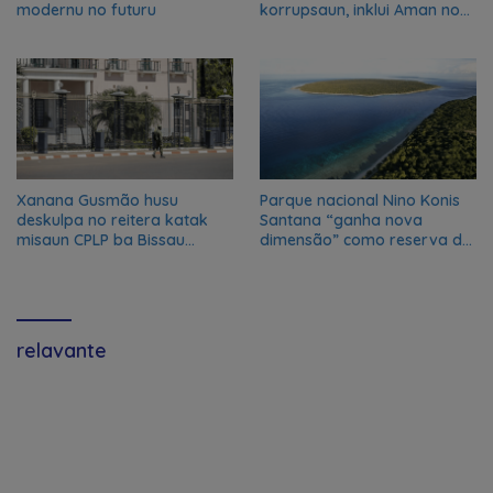
modernu no futuru
korrupsaun, inklui Aman no
Oan
Xanana Gusmão husu
Parque nacional Nino Konis
deskulpa no reitera katak
Santana “ganha nova
misaun CPLP ba Bissau
dimensão” como reserva da
kanseladu
biosfera da UNESCO
relavante