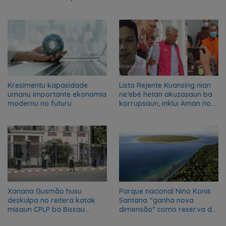
advance food systems
transformation in Timor-
Leste
Kresimentu kapasidade
Lista Rejente Kuansing nian
umanu importante ekonomia
ne’ebé hetan akuzasaun ba
modernu no futuru
korrupsaun, inklui Aman no
Oan
Xanana Gusmão husu
Parque nacional Nino Konis
deskulpa no reitera katak
Santana “ganha nova
misaun CPLP ba Bissau
dimensão” como reserva da
kanseladu
biosfera da UNESCO