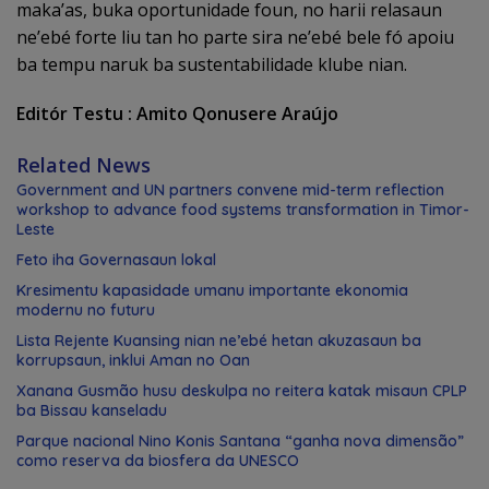
maka’as, buka oportunidade foun, no harii relasaun
ne’ebé forte liu tan ho parte sira ne’ebé bele fó apoiu
ba tempu naruk ba sustentabilidade klube nian.
Editór Testu : Amito Qonusere Araújo
Related News
Government and UN partners convene mid-term reflection
workshop to advance food systems transformation in Timor-
Leste
Feto iha Governasaun lokal
Kresimentu kapasidade umanu importante ekonomia
modernu no futuru
Lista Rejente Kuansing nian ne’ebé hetan akuzasaun ba
korrupsaun, inklui Aman no Oan
Xanana Gusmão husu deskulpa no reitera katak misaun CPLP
ba Bissau kanseladu
Parque nacional Nino Konis Santana “ganha nova dimensão”
como reserva da biosfera da UNESCO