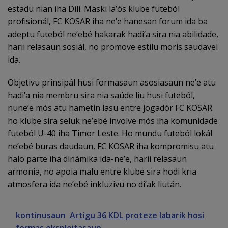
estadu nian iha Dili. Maski la’ós klube futeból
profisionál, FC KOSAR iha ne’e hanesan forum ida ba
adeptu futeból ne’ebé hakarak hadi’a sira nia abilidade,
harii relasaun sosiál, no promove estilu moris saudavel
ida.
Objetivu prinsipál husi formasaun asosiasaun ne’e atu
hadi’a nia membru sira nia saúde liu husi futeból,
nune’e mós atu hametin lasu entre jogadór FC KOSAR
ho klube sira seluk ne’ebé involve mós iha komunidade
futeból U-40 iha Timor Leste. Ho mundu futeból lokál
ne’ebé buras daudaun, FC KOSAR iha kompromisu atu
halo parte iha dinámika ida-ne’e, harii relasaun
armonia, no apoia malu entre klube sira hodi kria
atmosfera ida ne’ebé inkluzivu no di’ak liután.
kontinusaun
Artigu 36 KDL proteze labarik hosi