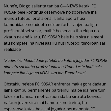
Nune’e, Diogo salienta tán ba G—NEWS katak, FC
KOSAR bele kontinua dezenvolve no sobrevive iha
mundu futeból profisionál. Laiha apoiu husi
komunidade no adeptu ne’ebé forte, viajen ba liga
profisionál sei susar, maibé ho servisu iha ekipa no
vizaun ne’ebé klaru, FC KOSAR bele halo sira nia mehi
atu kompete iha nível aas liu husi futeból timoroan sai
realidade.
“
Kaderniza Modalidade futeból ba Futuro Jogador FC KOSAR
nian atu sai Klubu professional iha Timor Leste hodi bele
kompete iha Liga no KOPA sira iha Timor Leste
”.
Obstaklu ne’ebé FC KOSAR enfrenta mak agora dadaun
laiha kampu permanente ba treinu, maibe ida ne’e tuir
lolos sai hanesan motivasaun ida ba sira atu konvida
nafatin joven sira mai hamutuk no treinu, ho
esperansa katak bele sai jogador permanente FC