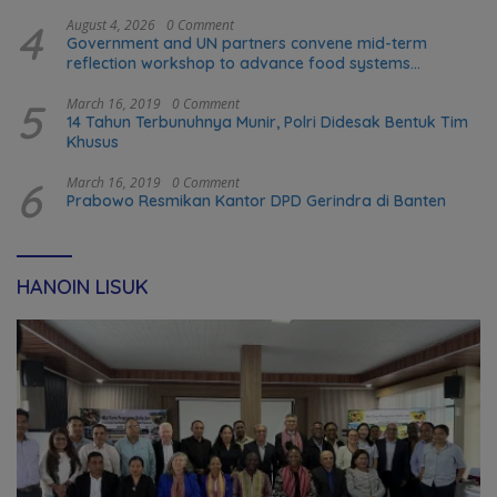
4
August 4, 2026
0 Comment
Government and UN partners convene mid-term
reflection workshop to advance food systems
transformation in Timor-Leste
5
March 16, 2019
0 Comment
14 Tahun Terbunuhnya Munir, Polri Didesak Bentuk Tim
Khusus
6
March 16, 2019
0 Comment
Prabowo Resmikan Kantor DPD Gerindra di Banten
HANOIN LISUK