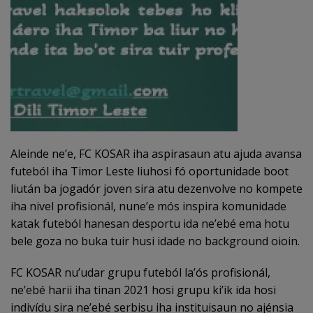
Aleinde ne’e, FC KOSAR iha aspirasaun atu ajuda avansa
futeból iha Timor Leste liuhosi fó oportunidade boot
liután ba jogadór joven sira atu dezenvolve no kompete
iha nivel profisionál, nune’e mós inspira komunidade
katak futeból hanesan desportu ida ne’ebé ema hotu
bele goza no buka tuir husi idade no background oioin.
FC KOSAR nu’udar grupu futeból la’ós profisionál,
ne’ebé harii iha tinan 2021 hosi grupu ki’ik ida hosi
indivídu sira ne’ebé serbisu iha instituisaun no ajénsia