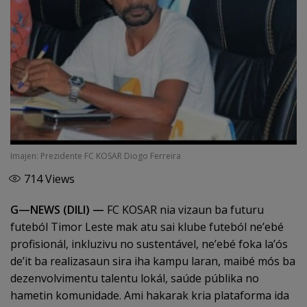
Imajen: Prezidente FC KOSAR Diogo Ferreira
714
Views
G—NEWS (DILI) —
FC KOSAR nia vizaun ba futuru
futeból Timor Leste mak atu sai klube futeból ne’ebé
profisionál, inkluzivu no sustentável, ne’ebé foka la’ós
de’it ba realizasaun sira iha kampu laran, maibé mós ba
dezenvolvimentu talentu lokál, saúde públika no
hametin komunidade. Ami hakarak kria plataforma ida