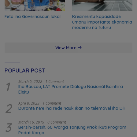
Feto iha Governasaun lokal
Kresimentu kapasidade
umanu importante ekonomia
modernu no futuru
View More
POPULAR POST
1
March 5, 2022
1 Comment
Iha Baucau, LAT Promete Diálogu Nasionál Bainhira
Eleitu
2
April 8, 2023
1 Comment
Durante ne’e iha rede nauk ikan no telemóvel iha Dili
3
March 16, 2019
0 Comment
Bersih-bersih, 60 Warga Tanjung Priok Ikuti Program
Padat Karya