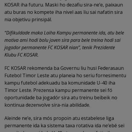
KOSAR iha futuru. Maski ho dezafiu sira-ne’e, paixaun
atu buras no kompete iha nivel aas liu sai nafatin sira
nia objetivu prinsipál.
“Difikuldade maka Laiha Kampu permanente ida, atu bele
motiva ami hodi bolu joven sira para bele treina hodi sai
jogador permanente FC KOSAR nian”, tenik Prezidente
Klubu FC KOSAR.
FC KOSAR rekomenda ba Governu liu husi Federasaun
Futebol Timor Leste atu planeia ho seriu fornesimentu
kampu futebol adekuadu ba komunidade U-40 iha
Timor Leste. Prezensa kampu permanente sei fó
oportunidade ba jogadór sira atu treinu beibeik no
kontinua dezenvolve sira-nia abilidade.
Aleinde ne’e, sira mós propoin atu estabelese liga
permanente ida ka sistema taxa rotativa ida ne’ebé sei