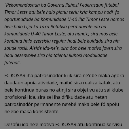
“Rekomendasaun ba Governu liuhosi Federasaun futebol
Timor Leste atu bele halo planu seriu kria kampu hodi fo
oportunudade ba Komunidade U-40 iha Timor Leste nomos
bele halo Liga ka Taxa Rotativa permanente ida ba
komunidade U-40 Timor Leste, atu nune’e, sira mós bele
kontinua halo ezersisiu regular hodi bele kuidadu sira nia
saude rasik. Aleide ida-ne’e, sira óos bele motiva joven sira
hodi dezenvolve sira nia talentu liuhosi modalidade
futebol”.
FC KOSAR iha patrosinadór ki’ik sira ne’ebé maka agora
daudaun apoia atividade, maibé sira realiza katak, atu
bele kontinua buras no atinji sira objetivu atu sai klube
profisionál ida, sira sei iha difikuldade atu hetan
patrosinadór permanente ne’ebé maka bele fó apoiu
ne’ebé maka konsistente.
Dezafiu ida ne’e motiva FC KOSAR atu kontinua servisu