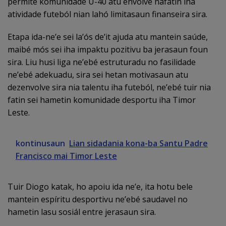
permite komunidade U-40 atu envolve nafatin iha
atividade futeból nian lahó limitasaun finanseira sira.
Etapa ida-ne’e sei la’ós de’it ajuda atu mantein saúde,
maibé mós sei iha impaktu pozitivu ba jerasaun foun
sira. Liu husi liga ne’ebé estruturadu no fasilidade
ne’ebé adekuadu, sira sei hetan motivasaun atu
dezenvolve sira nia talentu iha futeból, ne’ebé tuir nia
fatin sei hametin komunidade desportu iha Timor
Leste.
kontinusaun
Lian sidadania kona-ba Santu Padre
Francisco mai Timor Leste
Tuir Diogo katak, ho apoiu ida ne’e, ita hotu bele
mantein espíritu desportivu ne’ebé saudavel no
hametin lasu sosiál entre jerasaun sira.