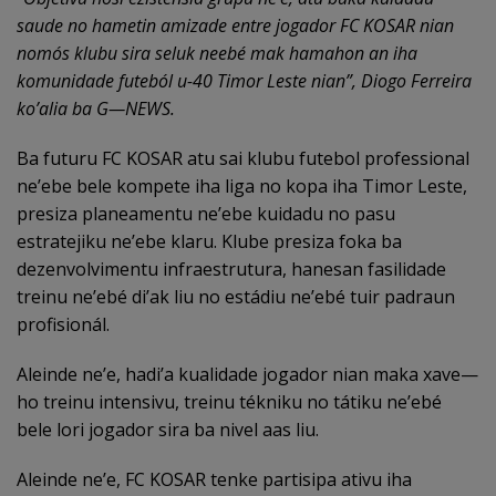
saude no hametin amizade entre jogador FC KOSAR nian
nomós klubu sira seluk neebé mak hamahon an iha
komunidade futeból u-40 Timor Leste nian
”, Diogo Ferreira
ko’alia ba G—NEWS.
Ba futuru FC KOSAR atu sai klubu futebol professional
ne’ebe bele kompete iha liga no kopa iha Timor Leste,
presiza planeamentu ne’ebe kuidadu no pasu
estratejiku ne’ebe klaru. Klube presiza foka ba
dezenvolvimentu infraestrutura, hanesan fasilidade
treinu ne’ebé di’ak liu no estádiu ne’ebé tuir padraun
profisionál.
Aleinde ne’e, hadi’a kualidade jogador nian maka xave—
ho treinu intensivu, treinu tékniku no tátiku ne’ebé
bele lori jogador sira ba nivel aas liu.
Aleinde ne’e, FC KOSAR tenke partisipa ativu iha