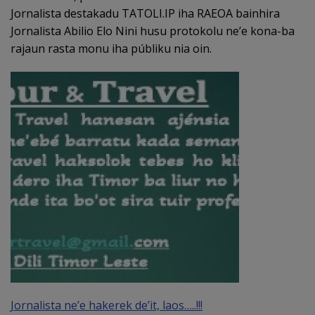
Jornalista destakadu TATOLI.IP iha RAEOA bainhira
Jornalista Abilio Elo Nini husu protokolu ne’e kona-ba
rajaun rasta monu iha públiku nia oin.
Jornalista ne’e hakerek de’it, laos…..!!!