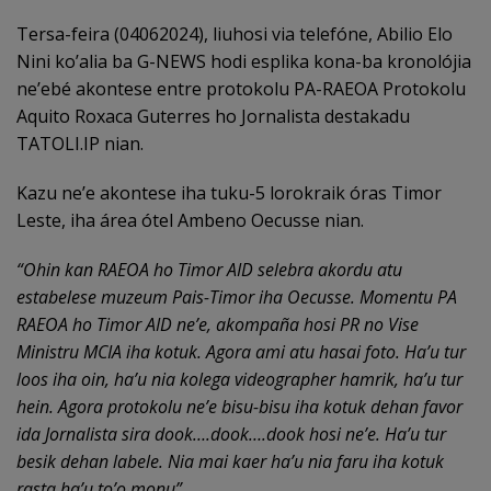
Tersa-feira (04062024), liuhosi via telefóne, Abilio Elo
Nini ko’alia ba G-NEWS hodi esplika kona-ba kronolójia
ne’ebé akontese entre protokolu PA-RAEOA Protokolu
Aquito Roxaca Guterres ho Jornalista destakadu
TATOLI.IP nian.
Kazu ne’e akontese iha tuku-5 lorokraik óras Timor
Leste, iha área ótel Ambeno Oecusse nian.
“Ohin kan RAEOA ho Timor AID selebra akordu atu
estabelese muzeum Pais-Timor iha Oecusse. Momentu PA
RAEOA ho Timor AID ne’e, akompaña hosi PR no Vise
Ministru MCIA iha kotuk. Agora ami atu hasai foto. Ha’u tur
loos iha oin, ha’u nia kolega videographer hamrik, ha’u tur
hein. Agora protokolu ne’e bisu-bisu iha kotuk dehan favor
ida Jornalista sira dook….dook….dook hosi ne’e. Ha’u tur
besik dehan labele. Nia mai kaer ha’u nia faru iha kotuk
rasta ha’u to’o monu”.