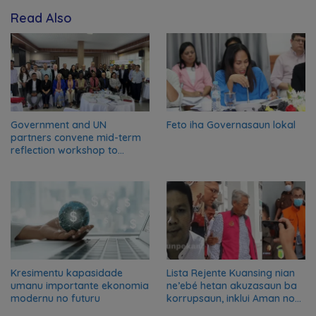
Read Also
Government and UN
Feto iha Governasaun lokal
partners convene mid-term
reflection workshop to
advance food systems
transformation in Timor-
Leste
Kresimentu kapasidade
Lista Rejente Kuansing nian
umanu importante ekonomia
ne’ebé hetan akuzasaun ba
modernu no futuru
korrupsaun, inklui Aman no
Oan