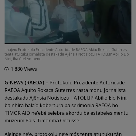
Imajen: Protokolu Prezidente Autoridade RAEOA Akitu Roxaca Guterres
tenta atu tuku Jornalista destakadu Ajênsia Notisiozu TATOLI.IP Abilio Elo
Nini, iha ótel Ambeno
1,880
Views
G-NEWS (RAEOA) –
Protokolu Prezidente Autoridade
RAEOA Aquito Roxaca Guterres rasta monu Jornalista
destakadu Ajênsia Notisiozu TATOLI.IP Abilio Elo Nini,
bainhira hala’o kobertura ba serimónia RAEOA ho
TIMOR AID ne’ebé selebra akordu ba estabelesimentu
muzeum Pais-Timor iha Oecusse.
Aleinde ne’e, protokolu ne’e mós tenta atu tuku tán