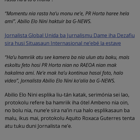
“Momentu nia rasta ha’u monu ne’e, PR Horta haree hela
ami”. Abilio Elo Nini haktuir ba G-NEWS.
Jornalista Global Unida ba Jurnalismu Dame iha Dezafiu
sira husi Situasaun Internasional ne’ebé la estave
“Ha’u hamriik atu see kamera ba nia ulun atu baku, mais
eskoltu feto hosi PR Horta nian no RAEOA nian mak
hakalma ami. Ne’e mak ha’u kontinua hasai foto, halo
video”, Jornalista Abilio Elo Nini ko’alia ba G-NEWS.
Abilio Elo Nini esplika liu-tán katak, serimónia sei lao,
protokolu refere ba hamriik iha ótel Ambeno nia oin,
no bolu nia, nune’e sira na’in rua halo esplikasaun ba
malu, ikus mai, protokolu Aquito Roxaca Guterres tenta
atu tuku duni Jornalista ne’e.