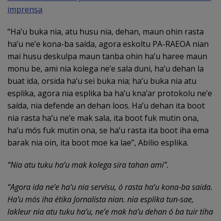
imprensa
“Ha’u buka nia, atu husu nia, dehan, maun ohin rasta
ha’u ne’e kona-ba saída, agora eskoltu PA-RAEOA nian
mai husu deskulpa maun tanba ohin ha’u haree maun
monu be, ami nia kolega ne’e sala duni, ha’u dehan la
buat ida, orsida ha’u sei buka nia; ha’u buka nia atu
esplika, agora nia esplika ba ha’u kna’ar protokolu ne’e
saída, nia defende an dehan loos. Ha’u dehan ita boot
nia rasta ha’u ne’e mak sala, ita boot fuk mutin ona,
ha’u mós fuk mutin ona, se ha’u rasta ita boot iha ema
barak nia oin, ita boot moe ka lae”, Abilio esplika.
“Nia atu tuku ha’u mak kolega sira tahan ami”.
“Agora ida ne’e ha’u nia servisu, ó rasta ha’u kona-ba saida.
Ha’u mós iha étika Jornalista nian. nia esplika tun-sae,
lakleur nia atu tuku ha’u, ne’e mak ha’u dehan ó ba tuir tiha