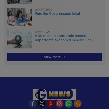
advance food systems transformation
in Timor-Leste
July 31, 2026
Feto iha Governasaun lokal
July 5, 2026
Kresimentu kapasidade umanu
importante ekonomia modernu no
futuru
View More