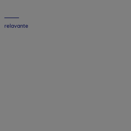
kanseladu
biosfera da UNESCO
relavante