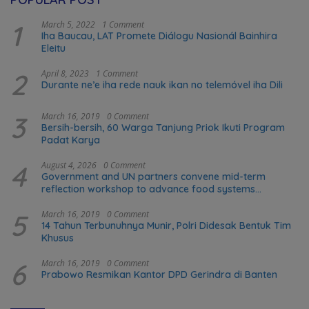
1
March 5, 2022
1 Comment
Iha Baucau, LAT Promete Diálogu Nasionál Bainhira
Eleitu
2
April 8, 2023
1 Comment
Durante ne’e iha rede nauk ikan no telemóvel iha Dili
3
March 16, 2019
0 Comment
Bersih-bersih, 60 Warga Tanjung Priok Ikuti Program
Padat Karya
4
August 4, 2026
0 Comment
Government and UN partners convene mid-term
reflection workshop to advance food systems
transformation in Timor-Leste
5
March 16, 2019
0 Comment
14 Tahun Terbunuhnya Munir, Polri Didesak Bentuk Tim
Khusus
6
March 16, 2019
0 Comment
Prabowo Resmikan Kantor DPD Gerindra di Banten