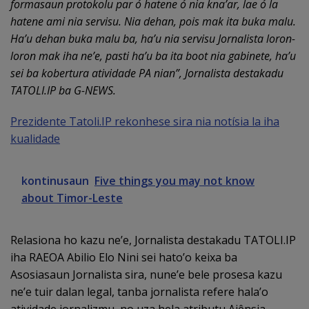
formasaun protokolu par ó hatene ó nia kna’ar, lae ó la
hatene ami nia servisu. Nia dehan, pois mak ita buka malu.
Ha’u dehan buka malu ba, ha’u nia servisu Jornalista loron-
loron mak iha ne’e, pasti ha’u ba ita boot nia gabinete, ha’u
sei ba kobertura atividade PA nian”, Jornalista destakadu
TATOLI.IP ba G-NEWS.
Prezidente Tatoli.IP rekonhese sira nia notísia la iha
kualidade
kontinusaun
Five things you may not know
about Timor-Leste
Relasiona ho kazu ne’e, Jornalista destakadu TATOLI.IP
iha RAEOA Abilio Elo Nini sei hato’o keixa ba
Asosiasaun Jornalista sira, nune’e bele prosesa kazu
ne’e tuir dalan legal, tanba jornalista refere hala’o