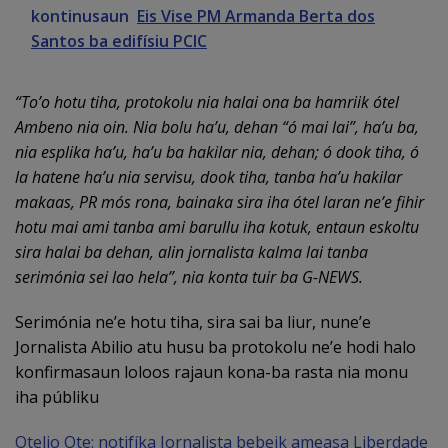
kontinusaun
Eis Vise PM Armanda Berta dos
Santos ba edifísiu PCIC
“To’o hotu tiha, protokolu nia halai ona ba hamriik ótel
Ambeno nia oin. Nia bolu ha’u, dehan “ó mai lai”, ha’u ba,
nia esplika ha’u, ha’u ba hakilar nia, dehan; ó dook tiha, ó
la hatene ha’u nia servisu, dook tiha, tanba ha’u hakilar
makaas, PR mós rona, bainaka sira iha ótel laran ne’e fihir
hotu mai ami tanba ami barullu iha kotuk, entaun eskoltu
sira halai ba dehan, alin jornalista kalma lai tanba
serimónia sei lao hela”, nia konta tuir ba G-NEWS.
Serimónia ne’e hotu tiha, sira sai ba liur, nune’e
Jornalista Abilio atu husu ba protokolu ne’e hodi halo
konfirmasaun loloos rajaun kona-ba rasta nia monu
iha públiku
Otelio Ote: notifíka Jornalista bebeik ameasa Liberdade