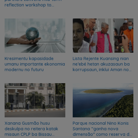
reflection workshop to
advance food systems
transformation in Timor-
Leste
Kresimentu kapasidade
Lista Rejente Kuansing nian
umanu importante ekonomia
ne’ebé hetan akuzasaun ba
modernu no futuru
korrupsaun, inklui Aman no
Oan
Xanana Gusmão husu
Parque nacional Nino Konis
deskulpa no reitera katak
Santana “ganha nova
misaun CPLP ba Bissau
dimensão” como reserva da