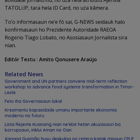
atividade jornalizmu, no uza hela atributu Ajênsia
TATOLi.IP, tara hela ID Card, no uza kâmera.
To’o informasaun ne’e fó sai, G-NEWS seidauk halo
konfirmasaun ho Prezidente Autoridade RAEOA
Rogerio Tiago Lobato, no Asosiasaun Jornalista sira
nian.
Editór Testu : Amito Qonusere Araújo
Related News
Government and UN partners convene mid-term reflection
workshop to advance food systems transformation in Timor-
Leste
Feto iha Governasaun lokal
Kresimentu kapasidade umanu importante ekonomia
modernu no futuru
Lista Rejente Kuansing nian ne’ebé hetan akuzasaun ba
korrupsaun, inklui Aman no Oan
Xanana Gusmão husu deskulpa no reitera katak misaun CPLP