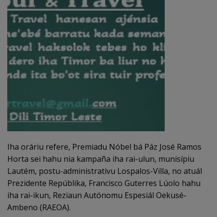
Iha oráriu refere, Premiadu Nóbel bá Páz José Ramos
Horta sei hahu nia kampaña iha rai-ulun, munisípiu
Lautém, postu-administrativu Lospalos-Villa, no atuál
Prezidente Repúblika, Francisco Guterres Lúolo hahu
iha rai-ikun, Reziaun Autónomu Espesiál Oekusé-
Ambeno (RAEOA).