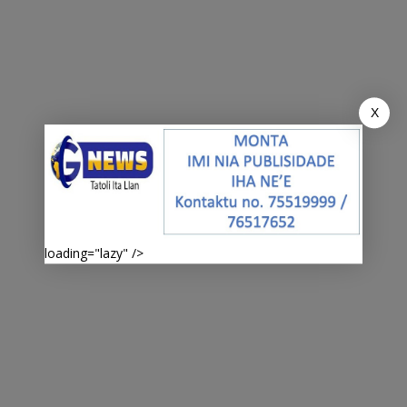
X
loading="lazy" />