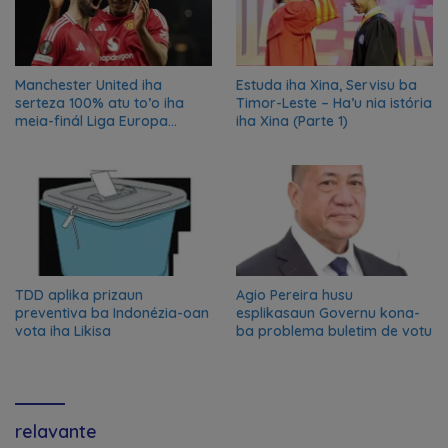
Manchester United iha
Estuda iha Xina, Servisu ba
serteza 100% atu to’o iha
Timor-Leste – Ha’u nia istória
meia-finál Liga Europa
iha Xina (Parte 1)
2024/2025
TDD aplika prizaun
Agio Pereira husu
preventiva ba Indonézia-oan
esplikasaun Governu kona-
vota iha Likisa
ba problema buletim de votu
relavante