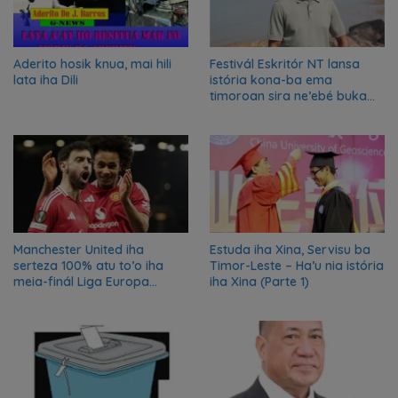
Aderito hosik knua, mai hili
Festivál Eskritór NT lansa
lata iha Dili
istória kona-ba ema
timoroan sira ne’ebé buka
azilu ne’ebé sa’e ró peska
nian ba Austrália
Manchester United iha
Estuda iha Xina, Servisu ba
serteza 100% atu to’o iha
Timor-Leste – Ha’u nia istória
meia-finál Liga Europa
iha Xina (Parte 1)
2024/2025