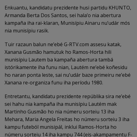
Enkuantu, kandidatu prezidente husi partidu KHUNTO,
Armanda Berta Dos Santos, sei hala’o nia abertura
kampaña iha rai-klaran, Munisípiu Ainaru nu’udár mós
nia munisípiu rasik.
Tuir razaun balun ne’ebé G-RTV.com assesu katak,
Xanana Gusmão hamutuk ho Ramos-Horta hili
munisípiu Lautem ba kampaña abertura tambá
istórikamente iha funu nian, Lautém ne’ebé koñesidu
ho naran ponta leste, sai nu’udár baze primeiru ne’ebé
Xanana re-organiza funu iha períodu 1980.
Entretantu, kandidatu prezidente repúblika sira ne’ebé
sei hahu nia kampaña iha munisípiu Lautém mak
Martinho Gusmão ho nia númeru sorteiu 13 iha
Mehara, Maria Angela Freitas ho númeru sorteiu 3 iha
kampu futeból munisipál, inklui Ramos-Horta ho
númeru sorteiu 14 iha kampu 744 (eis-akampamentu F-