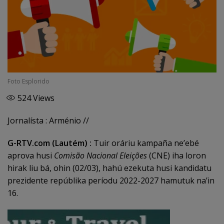
Foto Esplorido
524
Views
Jornalísta : Arménio //
G-RTV.com (Lautém) :
Tuir oráriu kampaña ne’ebé
aprova husi
Comisão Nacional Eleições
(CNE) iha loron
hirak liu bá, ohin (02/03), hahú ezekuta husi kandidatu
prezidente repúblika períodu 2022-2027 hamutuk na’in
16.