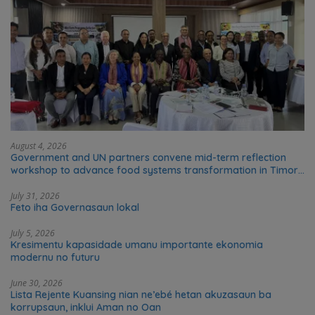
August 4, 2026
Government and UN partners convene mid-term reflection
workshop to advance food systems transformation in Timor-
Leste
July 31, 2026
Feto iha Governasaun lokal
July 5, 2026
Kresimentu kapasidade umanu importante ekonomia
modernu no futuru
June 30, 2026
Lista Rejente Kuansing nian ne’ebé hetan akuzasaun ba
korrupsaun, inklui Aman no Oan