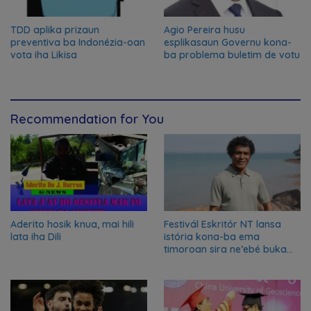
TDD aplika prizaun
Agio Pereira husu
preventiva ba Indonézia-oan
esplikasaun Governu kona-
vota iha Likisa
ba problema buletim de votu
Recommendation for You
Aderito hosik knua, mai hili
Festivál Eskritór NT lansa
lata iha Dili
istória kona-ba ema
timoroan sira ne’ebé buka
azilu ne’ebé sa’e ró peska
nian ba Austrália