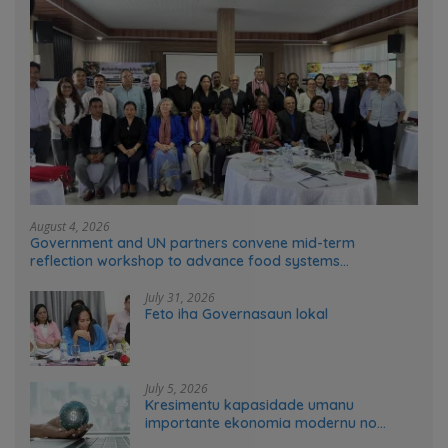
August 4, 2026
Government and UN partners convene mid-term
reflection workshop to advance food systems
transformation in Timor-Leste
July 31, 2026
Feto iha Governasaun lokal
July 5, 2026
Kresimentu kapasidade umanu
importante ekonomia modernu no
futuru