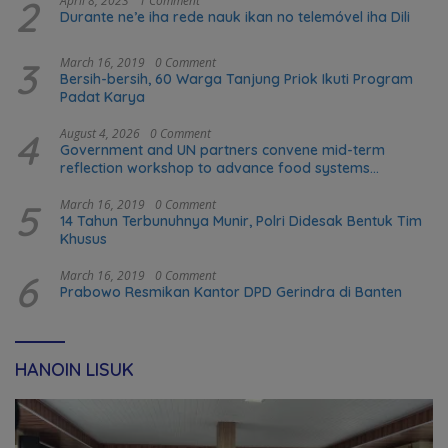
2
April 8, 2023
1 Comment
Durante ne’e iha rede nauk ikan no telemóvel iha Dili
3
March 16, 2019
0 Comment
Bersih-bersih, 60 Warga Tanjung Priok Ikuti Program
Padat Karya
4
August 4, 2026
0 Comment
Government and UN partners convene mid-term
reflection workshop to advance food systems
transformation in Timor-Leste
5
March 16, 2019
0 Comment
14 Tahun Terbunuhnya Munir, Polri Didesak Bentuk Tim
Khusus
6
March 16, 2019
0 Comment
Prabowo Resmikan Kantor DPD Gerindra di Banten
HANOIN LISUK