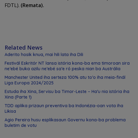
FDTL).
(Remata).
Related News
Aderito hosik knua, mai hili lata iha Dili
Festivál Eskritór NT lansa istória kona-ba ema timoroan sira
ne’ebé buka azilu ne’ebé sa’e ró peska nian ba Austrália
Manchester United iha serteza 100% atu to’o iha meia-finál
Liga Europa 2024/2025
Estuda iha Xina, Servisu ba Timor-Leste – Ha’u nia istória iha
Xina (Parte 1)
TDD aplika prizaun preventiva ba Indonézia-oan vota iha
Likisa
Agio Pereira husu esplikasaun Governu kona-ba problema
buletim de votu