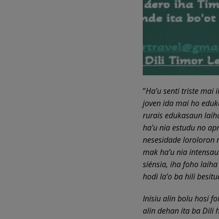
‘’
Ha’u senti triste mai
joven ida mai ho eduk
rurais edukasaun laiha
ha’u nia estudu no ap
nesesidade loroloron n
mak ha’u nia intensau
siénsia, iha foho laih
hodi la’o ba hili besitu
Inisiu alin bolu hosi 
alin dehan ita ba Dili