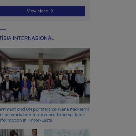
futuru
View More
ÍSIA INTERNASIONÁL
rnment and UN partners convene mid-term
ection workshop to advance food systems
sformation in Timor-Leste