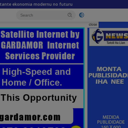
nu no futuru
Lista Rejente Kuansing nian ne’ebé het
close