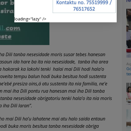
N
loading="lazy" />
 iha Dili tanba nesesidade moris susar tebes hanesan
asaun ida hare ba ita nia nesesidade, tanba iha area
Au
 hakarak ka lakohi tenki halai mai Dili hodi hala’o
Go
te
roveita tempu balun hodi buka besitua hodi sustenta
sy
e’ebé presiza oins,á atu sustenta ita nia familia, ne’e
n mai iha Dili pontu rua hanesan mai iha Dili tanba
a tanba nesesidade obrigatoriu tenki hala’o ita nia moris
a iha Dili laran”.
foho mai Dili ha’u lahatene mai atu halo saida entaun
 hodi buka moris besitua tanba nesesidade obriga