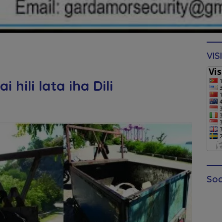
VIS
 hili lata iha Dili
Soc