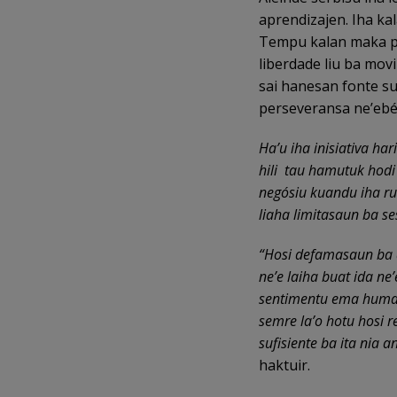
aprendizajen. Iha kal
Tempu kalan maka pr
liberdade liu ba movi
sai hanesan fonte sub
perseveransa ne’ebé 
Ha’u iha inisiativa har
hili tau hamutuk hodi
negósiu kuandu iha ru
liaha limitasaun ba ses
“Hosi defamasaun ba a
ne’e laiha buat ida ne
sentimentu ema human
semre la’o hotu hosi re
sufisiente ba ita nia a
haktuir.