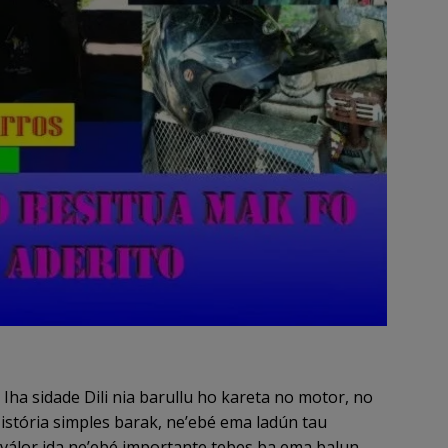
Iha sidade Dili nia barullu ho kareta no motor, no
s istória simples barak, ne’ebé ema ladún tau
válor ida ne’ebé importante tebes ba ema balun,