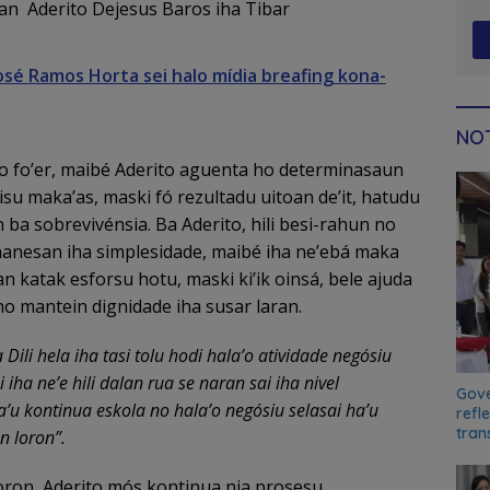
an Aderito Dejesus Baros iha Tibar
osé Ramos Horta sei halo mídia breafing kona-
NOT
no fo’er, maibé Aderito aguenta ho determinasaun
isu maka’as, maski fó rezultadu uitoan de’it, hatudu
 ba sobrevivénsia. Ba Aderito, hili besi-rahun no
 hanesan iha simplesidade, maibé iha ne’ebá maka
n katak esforsu hotu, maski ki’ik oinsá, bele ajuda
 no mantein dignidade iha susar laran.
 Dili hela iha tasi tolu hodi hala’o atividade negósiu
iha ne’e hili dalan rua se naran sai iha nivel
Gove
a’u kontinua eskola no hala’o negósiu selasai ha’u
refl
tran
in loron”.
loron, Aderito mós kontinua nia prosesu