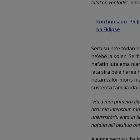
lalakon vontade’’.
deh
kontinusaun
PR J
ba Eklipse
Serbisu ne’e todan 
ne’ebé la kolen. Serb
nafatin luta ema nian
lata sira bele haree
hetan valór moris nia
sustenta família ida
‘’Ha’u mai primeira iha
ha’u nia intensaun mai 
universitáriu entaun h
nafatin hili besitua oh
Aleinde serbisu iha 