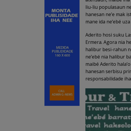
liu-liu populasaun ne
hanesan ne’e mak ist
mane ida ne’ebé uza
Aderito hosi suku La
Ermera. Agora nia he
halibur besi-rahun n
ne’ebé nia halibur ba
maibé Aderito hala’o
hanesan serbisu prim
responsabilidade iha 