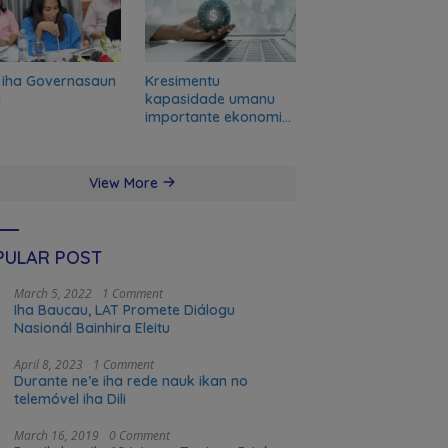
 iha Governasaun
Kresimentu
l
kapasidade umanu
importante ekonomia
modernu no futuru
View More
PULAR POST
March 5, 2022
1 Comment
Iha Baucau, LAT Promete Diálogu
Nasionál Bainhira Eleitu
April 8, 2023
1 Comment
Durante ne’e iha rede nauk ikan no
telemóvel iha Dili
March 16, 2019
0 Comment