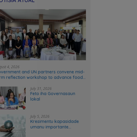
OTÍSIA ATÚAL
gust 4, 2026
vernment and UN partners convene mid-
rm reflection workshop to advance food
stems transformation in Timor-Leste
July 31, 2026
Feto iha Governasaun
lokal
July 5, 2026
Kresimentu kapasidade
umanu importante
ekonomia modernu no