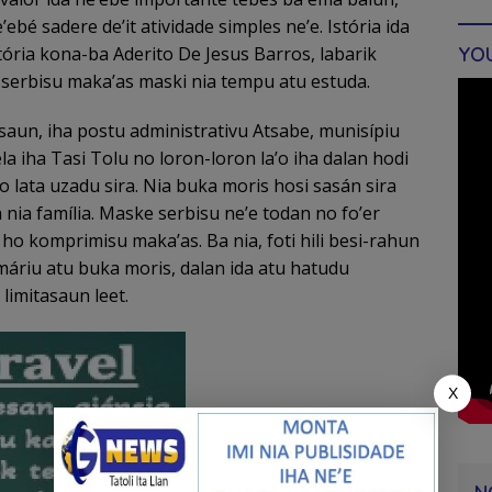
’ebé sadere de’it atividade simples ne’e. Istória ida
YO
ória kona-ba Aderito De Jesus Barros, labarik
 serbisu maka’as maski nia tempu atu estuda.
saun, iha postu administrativu Atsabe, munisípiu
la iha Tasi Tolu no loron-loron la’o iha dalan hodi
o lata uzadu sira. Nia buka moris hosi sasán sira
 nia família. Maske serbisu ne’e todan no fo’er
 ho komprimisu maka’as. Ba nia, foti hili besi-rahun
áriu atu buka moris, dalan ida atu hatudu
limitasaun leet.
X