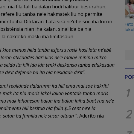
an, nia fila fali ba dalan hodi halibur besi-rahun.
efere liu tanba ne’e hakmatek liu no permite
mentu iha Dili laran. Lata sira ne’ebé soe iha loron
Feto
sisténsia nian iha kalan, sinal ida ba nia
loka
la nakdoko maski iha limitasaun.
ii kios menus hela tanba esforsu rasik hosi lata ne’ebé
 loron atividades hari kios ne’e maibé mininu mikro
a seida ita hili ida ida tenki deskansa tanba edukasaun
e de’it defende ba ita nia nesidade de’it”.
PO
mi realidade dalaruma ita hili ema mai soe hakribi
1
’e mak ita nia moris lakoi lakon vontade tanba moris
u mak lahanesan balun iha balun laiha buat rua ne’e
ndimentu hili besitua nia folin $.5 cent ne’e la
2
n, satan ba familia ne’e susar oituan ‘’.
Aderito nia