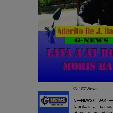
107
Views
G—NEWS (TIBAR) —
fábrika sira, iha mó
atensaun, maibé iha 