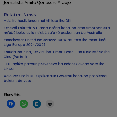
Jornalista: Amito Qonusere Araújo
Related News
Aderito hosik knua, mai hili lata iha Dili
Festivál Eskritór NT lansa istória kona-ba ema timoroan sira
ne’ebé buka azilu ne’ebé sa’e ró peska nian ba Austrália
Manchester United iha serteza 100% atu to’o iha meia-finál
Liga Europa 2024/2025
Estuda iha Xina, Servisu ba Timor-Leste – Ha’u nia istória iha
Xina (Parte 1)
TDD aplika prizaun preventiva ba Indonézia-oan vota iha
Likisa
Agio Pereira husu esplikasaun Governu kona-ba problema
buletim de votu
Share this: