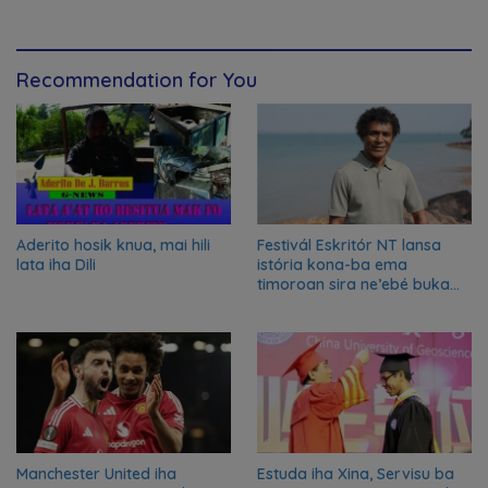
Recommendation for You
Aderito hosik knua, mai hili
Festivál Eskritór NT lansa
lata iha Dili
istória kona-ba ema
timoroan sira ne’ebé buka
azilu ne’ebé sa’e ró peska
nian ba Austrália
Manchester United iha
Estuda iha Xina, Servisu ba