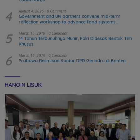
4
August 4, 2026
0 Comment
Government and UN partners convene mid-term
reflection workshop to advance food systems
transformation in Timor-Leste
5
March 16, 2019
0 Comment
14 Tahun Terbunuhnya Munir, Polri Didesak Bentuk Tim
Khusus
6
March 16, 2019
0 Comment
Prabowo Resmikan Kantor DPD Gerindra di Banten
HANOIN LISUK