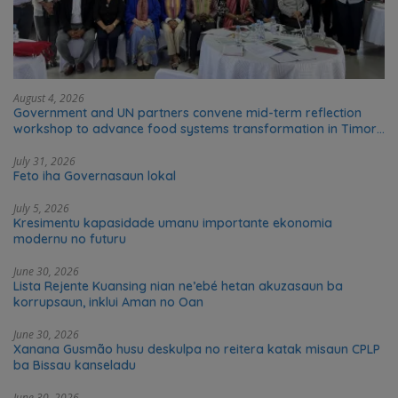
August 4, 2026
Government and UN partners convene mid-term reflection
workshop to advance food systems transformation in Timor-
Leste
July 31, 2026
Feto iha Governasaun lokal
July 5, 2026
Kresimentu kapasidade umanu importante ekonomia
modernu no futuru
June 30, 2026
Lista Rejente Kuansing nian ne’ebé hetan akuzasaun ba
korrupsaun, inklui Aman no Oan
June 30, 2026
Xanana Gusmão husu deskulpa no reitera katak misaun CPLP
ba Bissau kanseladu
June 30, 2026