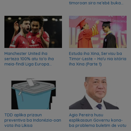
timoroan sira ne’ebé buka
azilu ne’ebé sa’e ró peska
nian ba Austrália
Manchester United iha
Estuda iha Xina, Servisu ba
serteza 100% atu to’o iha
Timor-Leste – Ha’u nia istória
meia-finál Liga Europa
iha Xina (Parte 1)
2024/2025
TDD aplika prizaun
Agio Pereira husu
preventiva ba Indonézia-oan
esplikasaun Governu kona-
vota iha Likisa
ba problema buletim de votu