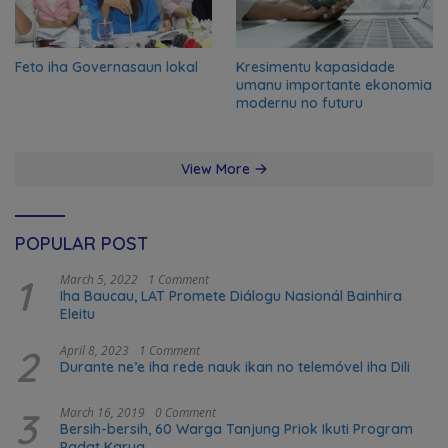
Feto iha Governasaun lokal
Kresimentu kapasidade
umanu importante ekonomia
modernu no futuru
View More
POPULAR POST
1
March 5, 2022
1 Comment
Iha Baucau, LAT Promete Diálogu Nasionál Bainhira
Eleitu
2
April 8, 2023
1 Comment
Durante ne’e iha rede nauk ikan no telemóvel iha Dili
3
March 16, 2019
0 Comment
Bersih-bersih, 60 Warga Tanjung Priok Ikuti Program
Padat Karya