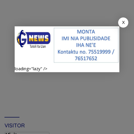
X
loading="lazy" />
VISITOR