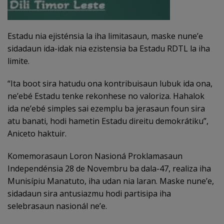
Estadu nia ejisténsia la iha limitasaun, maske nune’e
sidadaun ida-idak nia ezistensia ba Estadu RDTL la iha
limite.
“Ita boot sira hatudu ona kontribuisaun lubuk ida ona,
ne’ebé Estadu tenke rekonhese no valoriza. Hahalok
ida ne’ebé simples sai ezemplu ba jerasaun foun sira
atu banati, hodi hametin Estadu direitu demokrátiku”,
Aniceto haktuir.
Komemorasaun Loron Nasioná Proklamasaun
Independénsia 28 de Novembru ba dala-47, realiza iha
Munisípiu Manatuto, iha udan nia laran. Maske nune’e,
sidadaun sira antusiazmu hodi partisipa iha
selebrasaun nasionál ne’e.