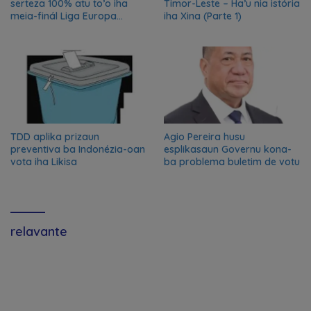
serteza 100% atu to’o iha
Timor-Leste – Ha’u nia istória
meia-finál Liga Europa
iha Xina (Parte 1)
2024/2025
TDD aplika prizaun
Agio Pereira husu
preventiva ba Indonézia-oan
esplikasaun Governu kona-
vota iha Likisa
ba problema buletim de votu
relavante