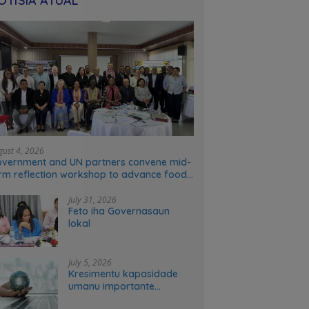
OTÍSIA ATÚAL
gust 4, 2026
vernment and UN partners convene mid-
rm reflection workshop to advance food
stems transformation in Timor-Leste
July 31, 2026
Feto iha Governasaun
lokal
July 5, 2026
Kresimentu kapasidade
umanu importante
ekonomia modernu no