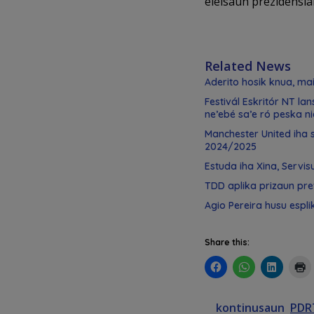
eleisaun prezidensiá
Related News
Aderito hosik knua, mai h
Festivál Eskritór NT la
ne’ebé sa’e ró peska ni
Manchester United iha 
2024/2025
Estuda iha Xina, Servisu
TDD aplika prizaun pre
Agio Pereira husu esp
Share this:
kontinusaun
PDRT