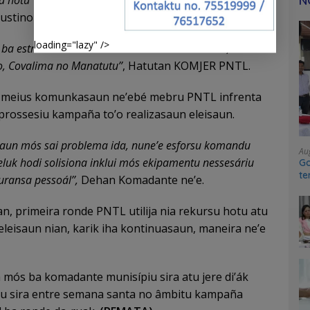
N
stino Da Costa iha Timor Plaza (Dili), 28/03/2022.
loading="lazy" />
ba estrada iha mobilizasaun materiál sensitivu,
, Covalima no Manatutu’’
, Hatutan KOMJER PNTL.
 meius komunkasaun ne’ebé mebru PNTL infrenta
prossesiu kampaña to’o realizasaun eleisaun.
aun mós sai problema ida, nune’e esforsu komandu
Au
eluk hodi solisiona inklui mós ekipamentu nessesáriu
Go
te
uransa pessoál’’,
Dehan Komadante ne’e.
sy
tan, primeira ronde PNTL utilija nia rekursu hotu atu
leisaun nian, karik iha kontinuasaun, maneira ne’e
 mós ba komadante munisípiu sira atu jere di’ák
u sira entre semana santa no âmbitu kampaña