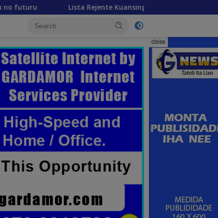
a Rejente Kuansing nian ne’ebé hetan akuzasaun ba korrupsaun,
close