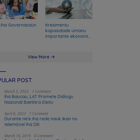
 iha Governasaun
Kresimentu
l
kapasidade umanu
importante ekonomia
modernu no futuru
View More
PULAR POST
March 5, 2022
1 Comment
Iha Baucau, LAT Promete Diálogu
Nasionál Bainhira Eleitu
April 8, 2023
1 Comment
Durante ne’e iha rede nauk ikan no
telemóvel iha Dili
March 16, 2019
0 Comment