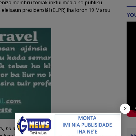
niza membru tomak inklui média no públiku
 eleisaun prezidensiál (ELPR) iha loron 19 Marsu
YO
X
u, ba média, públiku inklui kandidatu sira hotu, espera
a hotu’’
, Espressa apressiasaun husi KOMJER ONTL,