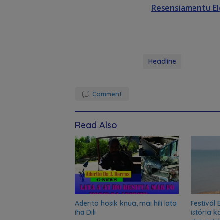
Resensiamentu Ele
Headline
Comment
Read Also
Aderito hosik knua, mai hili lata
Festivál 
iha Dili
istória 