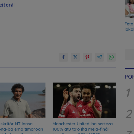
itorál
Feto
loka
PO
1
2
Eskritór NT lansa
Manchester United iha serteza
kona-ba ema timoroan
100% atu to’o iha meia-finál