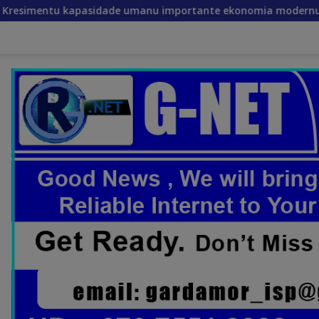
 umanu importante ekonomia modernu no futuru
List