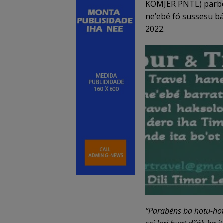
KOMJER PNTL) parbe
ne’ebé fó sussesu bá
2022.
‘’Parabéns ba hotu-hot
sei lori buat di’ák ba it