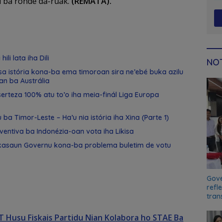
l ba ronde da-ruak.
(REMATA).
ili lata iha Dili
NOT
nsa istória kona-ba ema timoroan sira ne’ebé buka azilu
an ba Austrália
serteza 100% atu to’o iha meia-finál Liga Europa
 ba Timor-Leste – Ha’u nia istória iha Xina (Parte 1)
ventiva ba Indonézia-oan vota iha Likisa
likasaun Governu kona-ba problema buletim de votu
Gove
refl
tran
 Husu Fiskais Partidu Nian Kolabora ho STAE Ba