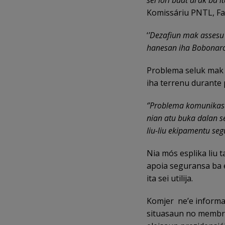
Komissáriu PNTL, Fau
‘
’Dezafiun mak assesu 
hanesan iha Bobonaro
Problema seluk mak
iha terrenu durante 
‘’Problema komunikas
nian atu buka dalan s
liu-liu ekipamentu seg
Nia mós esplika liu 
apoia seguransa ba e
ita sei utilija.
Komjer ne’e informa
situasaun no membr