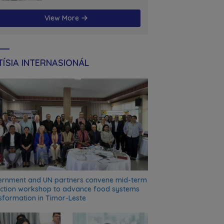
futuru
View More
ÍSIA INTERNASIONÁL
rnment and UN partners convene mid-term
ection workshop to advance food systems
sformation in Timor-Leste