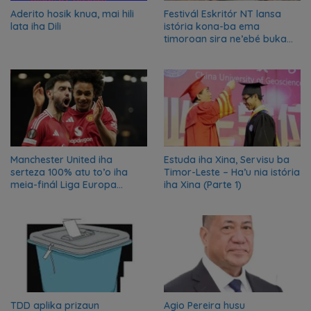
Aderito hosik knua, mai hili
Festivál Eskritór NT lansa
lata iha Dili
istória kona-ba ema
timoroan sira ne’ebé buka
azilu ne’ebé sa’e ró peska
nian ba Austrália
Manchester United iha
Estuda iha Xina, Servisu ba
serteza 100% atu to’o iha
Timor-Leste – Ha’u nia istória
meia-finál Liga Europa
iha Xina (Parte 1)
2024/2025
TDD aplika prizaun
Agio Pereira husu