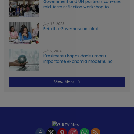
Government and UN partners convene
mid-term reflection workshop to
advance food systems transformation
in Timor-Leste
July 31, 2026
Feto iha Governasaun lokal
July 5, 2026
Kresimentu kapasidade umanu
importante ekonomia modernu no
futuru
View More