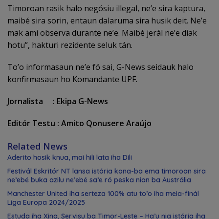
Timoroan rasik halo negósiu illegal, ne’e sira kaptura,
maibé sira sorin, entaun dalaruma sira husik deit. Ne’e
mak ami observa durante ne’e. Maibé jerál ne’e diak
hotu”, hakturi rezidente seluk tán.
To’o informasaun ne’e fó sai, G-News seidauk halo
konfirmasaun ho Komandante UPF.
Jornalista : Ekipa G-News
Editór Testu : Amito Qonusere Araújo
Related News
Aderito hosik knua, mai hili lata iha Dili
Festivál Eskritór NT lansa istória kona-ba ema timoroan sira
ne’ebé buka azilu ne’ebé sa’e ró peska nian ba Austrália
Manchester United iha serteza 100% atu to’o iha meia-finál
Liga Europa 2024/2025
Estuda iha Xina, Servisu ba Timor-Leste – Ha’u nia istória iha