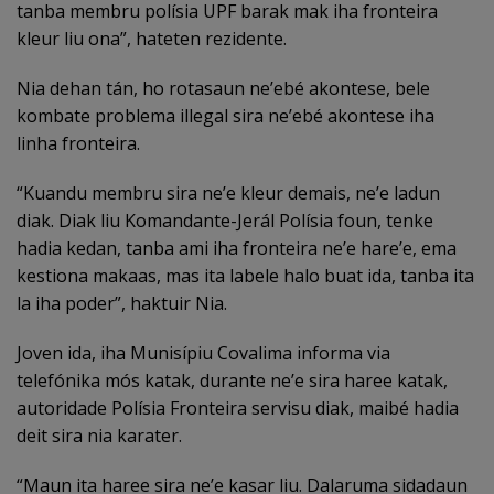
tanba membru polísia UPF barak mak iha fronteira
kleur liu ona”, hateten rezidente.
Nia dehan tán, ho rotasaun ne’ebé akontese, bele
kombate problema illegal sira ne’ebé akontese iha
linha fronteira.
“Kuandu membru sira ne’e kleur demais, ne’e ladun
diak. Diak liu Komandante-Jerál Polísia foun, tenke
hadia kedan, tanba ami iha fronteira ne’e hare’e, ema
kestiona makaas, mas ita labele halo buat ida, tanba ita
la iha poder”, haktuir Nia.
Joven ida, iha Munisípiu Covalima informa via
telefónika mós katak, durante ne’e sira haree katak,
autoridade Polísia Fronteira servisu diak, maibé hadia
deit sira nia karater.
“Maun ita haree sira ne’e kasar liu. Dalaruma sidadaun