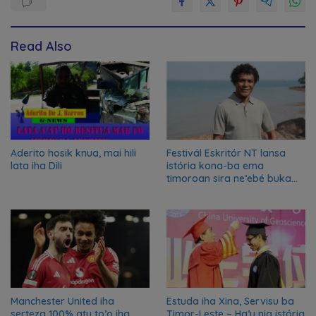
Read Also
Aderito hosik knua, mai hili
Festivál Eskritór NT lansa
lata iha Dili
istória kona-ba ema
timoroan sira ne’ebé buka
azilu ne’ebé sa’e ró peska
nian ba Austrália
Manchester United iha
Estuda iha Xina, Servisu ba
serteza 100% atu to’o iha
Timor-Leste – Ha’u nia istória