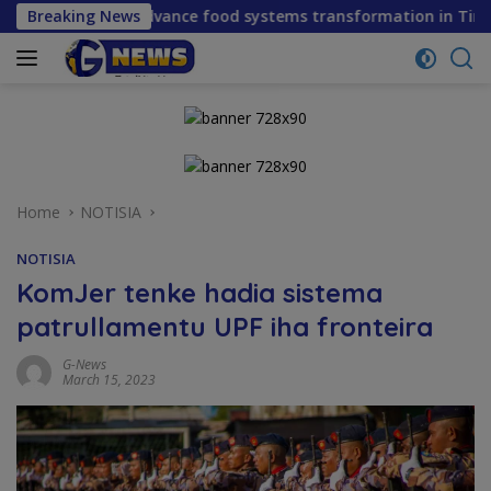
Skip
to advance food systems transformation in Timor-Leste
Breaking News
to
content
Home
NOTISIA
NOTISIA
KomJer tenke hadia sistema
patrullamentu UPF iha fronteira
G-News
March 15, 2023