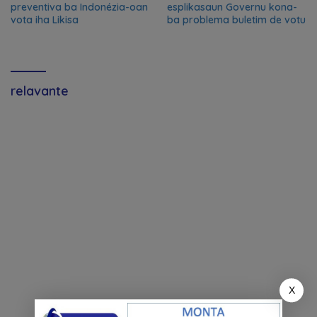
preventiva ba Indonézia-oan
esplikasaun Governu kona-
vota iha Likisa
ba problema buletim de votu
relavante
X