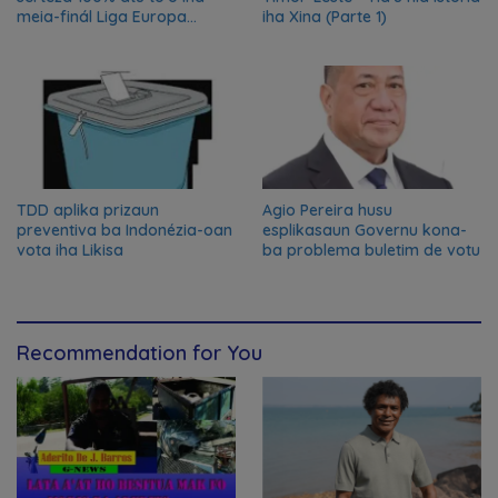
meia-finál Liga Europa
iha Xina (Parte 1)
2024/2025
TDD aplika prizaun
Agio Pereira husu
preventiva ba Indonézia-oan
esplikasaun Governu kona-
vota iha Likisa
ba problema buletim de votu
Recommendation for You