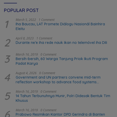
POPULAR POST
1
March 5, 2022
1 Comment
Iha Baucau, LAT Promete Diálogu Nasionál Bainhira
Eleitu
2
April 8, 2023
1 Comment
Durante ne’e iha rede nauk ikan no telemóvel iha Dili
3
March 16, 2019
0 Comment
Bersih-bersih, 60 Warga Tanjung Priok Ikuti Program
Padat Karya
4
August 4, 2026
0 Comment
Government and UN partners convene mid-term
reflection workshop to advance food systems
transformation in Timor-Leste
5
March 16, 2019
0 Comment
14 Tahun Terbunuhnya Munir, Polri Didesak Bentuk Tim
Khusus
6
March 16, 2019
0 Comment
Prabowo Resmikan Kantor DPD Gerindra di Banten