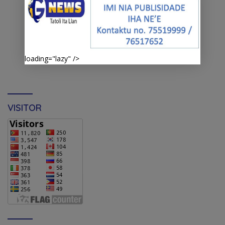
loading="lazy" />
VISITOR