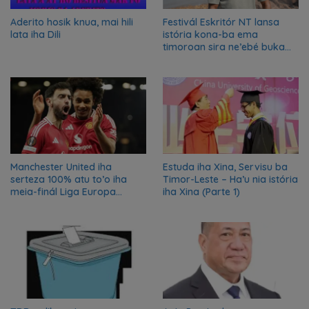
Aderito hosik knua, mai hili
Festivál Eskritór NT lansa
lata iha Dili
istória kona-ba ema
timoroan sira ne’ebé buka
azilu ne’ebé sa’e ró peska
nian ba Austrália
Manchester United iha
Estuda iha Xina, Servisu ba
serteza 100% atu to’o iha
Timor-Leste – Ha’u nia istória
meia-finál Liga Europa
iha Xina (Parte 1)
2024/2025