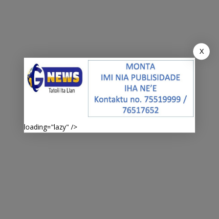
X
loading="lazy" />