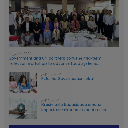
August 4, 2026
Government and UN partners convene mid-term
reflection workshop to advance food systems
transformation in Timor-Leste
July 31, 2026
Feto iha Governasaun lokal
July 5, 2026
Kresimentu kapasidade umanu
importante ekonomia modernu no
futuru