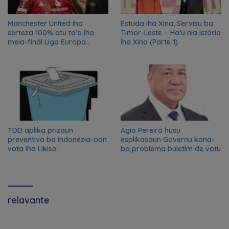
Manchester United iha
Estuda iha Xina, Servisu ba
serteza 100% atu to’o iha
Timor-Leste – Ha’u nia istória
meia-finál Liga Europa
iha Xina (Parte 1)
2024/2025
TDD aplika prizaun
Agio Pereira husu
preventiva ba Indonézia-oan
esplikasaun Governu kona-
vota iha Likisa
ba problema buletim de votu
relavante