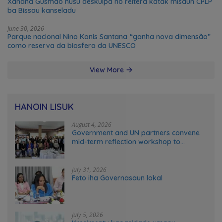
Xanana Gusmão husu deskulpa no reitera katak misaun CPLP
ba Bissau kanseladu
June 30, 2026
Parque nacional Nino Konis Santana “ganha nova dimensão”
como reserva da biosfera da UNESCO
View More
HANOIN LISUK
August 4, 2026
Government and UN partners convene
mid-term reflection workshop to
advance food systems transformation
in Timor-Leste
July 31, 2026
Feto iha Governasaun lokal
July 5, 2026