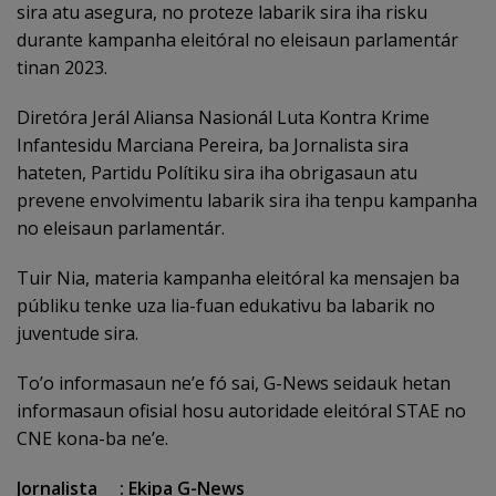
sira atu asegura, no proteze labarik sira iha risku
durante kampanha eleitóral no eleisaun parlamentár
tinan 2023.
Diretóra Jerál Aliansa Nasionál Luta Kontra Krime
Infantesidu Marciana Pereira, ba Jornalista sira
hateten, Partidu Polítiku sira iha obrigasaun atu
prevene envolvimentu labarik sira iha tenpu kampanha
no eleisaun parlamentár.
Tuir Nia, materia kampanha eleitóral ka mensajen ba
públiku tenke uza lia-fuan edukativu ba labarik no
juventude sira.
To’o informasaun ne’e fó sai, G-News seidauk hetan
informasaun ofisial hosu autoridade eleitóral STAE no
CNE kona-ba ne’e.
Jornalista : Ekipa G-News