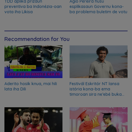
TDD aplika prizaun
Agio Pereira husu
preventiva ba Indonézia-oan
esplikasaun Governu kona-
vota iha Likisa
ba problema buletim de votu
Recommendation for You
Aderito hosik knua, mai hili
Festivál Eskritór NT lansa
lata iha Dili
istória kona-ba ema
timoroan sira ne’ebé buka
azilu ne’ebé sa’e ró peska
nian ba Austrália