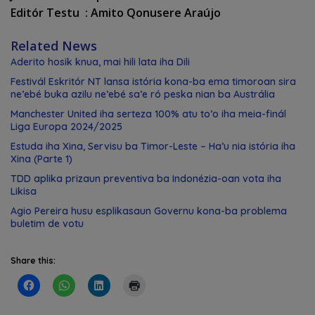
Editór Testu : Amito Qonusere Araújo
Related News
Aderito hosik knua, mai hili lata iha Dili
Festivál Eskritór NT lansa istória kona-ba ema timoroan sira
ne’ebé buka azilu ne’ebé sa’e ró peska nian ba Austrália
Manchester United iha serteza 100% atu to’o iha meia-finál
Liga Europa 2024/2025
Estuda iha Xina, Servisu ba Timor-Leste – Ha’u nia istória iha
Xina (Parte 1)
TDD aplika prizaun preventiva ba Indonézia-oan vota iha
Likisa
Agio Pereira husu esplikasaun Governu kona-ba problema
buletim de votu
Share this: