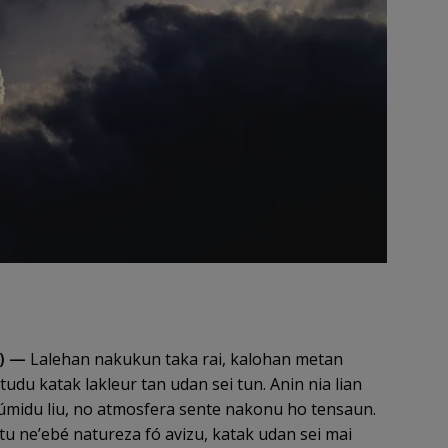
N) —
Lalehan nakukun taka rai, kalohan metan
udu katak lakleur tan udan sei tun. Anin nia lian
 úmidu liu, no atmosfera sente nakonu ho tensaun.
u ne’ebé natureza fó avizu, katak udan sei mai