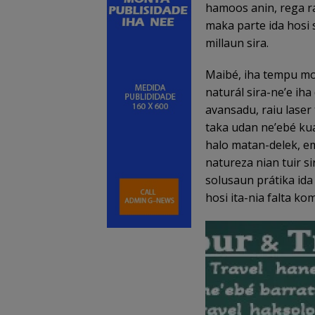
hamoos anin, rega ra
maka parte ida hosi 
millaun sira.
Maibé, iha tempu mo
naturál sira-neʼe iha
avansadu, raiu laser
taka udan ne’ebé ku
halo matan-delek, e
natureza nian tuir s
solusaun prátika ida
hosi ita-nia falta k