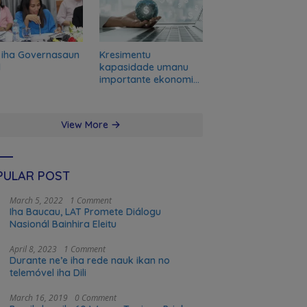
 iha Governasaun
Kresimentu
l
kapasidade umanu
importante ekonomia
modernu no futuru
View More
PULAR POST
March 5, 2022
1 Comment
Iha Baucau, LAT Promete Diálogu
Nasionál Bainhira Eleitu
April 8, 2023
1 Comment
Durante ne’e iha rede nauk ikan no
telemóvel iha Dili
March 16, 2019
0 Comment