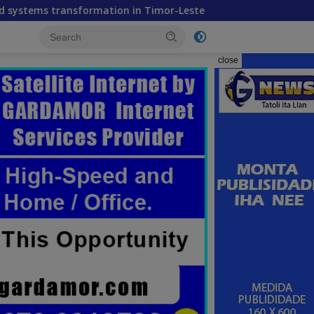
ation in Timor-Leste
Feto iha Governasaun lokal
close