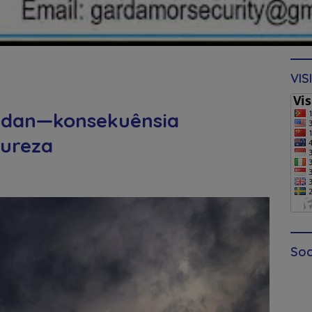
VIS
 udan—konsekuênsia
tureza
Soc