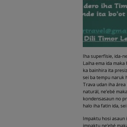
Iha superfísie, ida-n
Laiha ema ida maka 
ka bainhira ita presi
sei ba tempu naruk 
Trava udan iha área i
naturál, ne’ebé maka
kondensasaun no pre
halo iha fatin ida, se
Impaktu hosi asaun i
impaktu ne’ebé maka’a