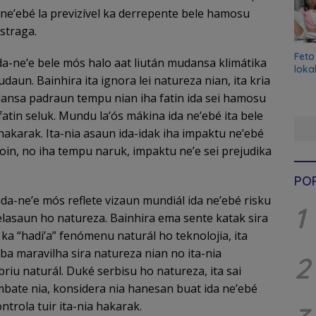
n ne’ebé la previzível ka derrepente bele hamosu
straga.
Feto
ida-ne’e bele mós halo aat liután mudansa klimátika
loka
daun. Bainhira ita ignora lei natureza nian, ita kria
dansa padraun tempu nian iha fatin ida sei hamosu
a fatin seluk. Mundu laʼós mákina ida neʼebé ita bele
 hakarak. Ita-nia asaun ida-idak iha impaktu ne’ebé
noin, no iha tempu naruk, impaktu ne’e sei prejudika
PO
da-ne’e mós reflete vizaun mundiál ida ne’ebé risku
1
relasaun ho natureza. Bainhira ema sente katak sira
ka “hadi’a” fenómenu naturál ho teknolojia, ita
ba maravilha sira natureza nian no ita-nia
2
briu naturál. Duké serbisu ho natureza, ita sai
bate nia, konsidera nia hanesan buat ida ne’ebé
trola tuir ita-nia hakarak.