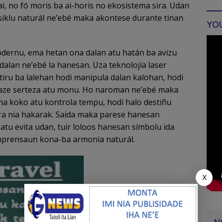
i, no fó moris ba ai-horis no ekosistema sira. Udan
siklu naturál ne’ebé maka akontese durante tinan
YO
dernu, ema hetan ona dalan atu hatán ba avizu
 dalan neʼebé la hanesan. Uza teknolojia laser
 tiru ba lalehan hodi manipula dalan kalohan, hodi
aze serteza atu monu. Ho naroman ne’ebé maka
ma koko atu kontrola tempu, hodi halo destiñu
ira nia hakarak. Saida maka parese hanesan
 atu evita udan, tuir loloos hanesan símbolu ida
omprensaun kona-ba armonia naturál.
X