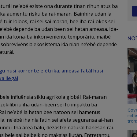
aturál ne’ebé eziste ona durante tinan rihun atus ba
ka aumentu risku ba rai-maran. Bainhira udan la
 tuir loloos, rai sei sai maran, bee iha rai-okos sei
ne’ebé depende ba udan been sei hetan ameasa. Ida-
taun ida kona-ba inkonveniente temporáriu, maibé
NOT
 sobrevivénsia ekosistema ida nian ne’ebé depende
turál.
gu husi korrente elétrika: ameasa fatál husi
ka Ilegál
ele influênsia siklu agríkola globál. Rai-maran
zekilíbriu iha udan-been sei fó impaktu ba
Gove
 Rai ne’ebé la hetan bee natoon sei hamenus
refl
a, ne’ebé iha nia fatin sei afeta seguransa ai-han
tran
mundu. Iha área balu, dezastre naturál hanesan rai-
 bele sai beibeik no maka’as liután. Entretantu,