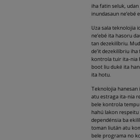
iha fatin seluk, uda
inundasaun ne’ebé e
Uza sala teknolojia 
ne’ebé ita hasoru dau
tan dezekilíbriu. Mu
de’it dezekilíbriu ih
kontrola tuir ita-nia
boot liu duké ita ha
ita hotu.
Teknolojia hanesan i
atu estraga ita-nia 
bele kontrola tempu 
hahú lakon respeitu 
dependénsia ba ekilí
toman liután atu kom
bele programa no kon