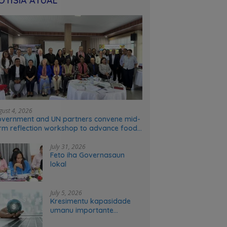
OTÍSIA ATÚAL
gust 4, 2026
vernment and UN partners convene mid-
rm reflection workshop to advance food
stems transformation in Timor-Leste
July 31, 2026
Feto iha Governasaun
lokal
July 5, 2026
Kresimentu kapasidade
umanu importante
ekonomia modernu no