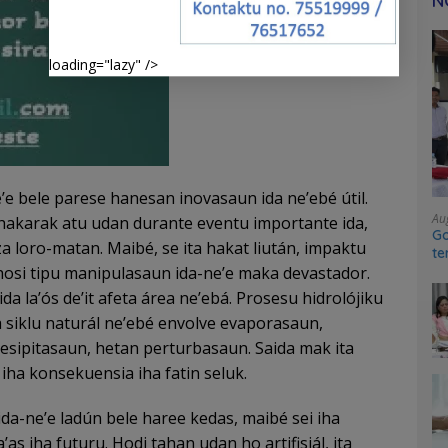
N
loading="lazy" />
e’e bele parese hanesan inovasaun ida ne’ebé útil.
Au
hakarak atu udan durante eventu importante ida,
Go
za loro-matan. Maibé, se ita hakat liután, impaktu
te
hosi tipu manipulasaun ida-ne’e maka devastador.
sy
da la’ós de’it afeta área ne’ebá. Prosesu hidrolójiku
 siklu naturál ne’ebé envolve evaporasaun,
sipitasaun, hetan perturbasaun. Saida mak ita
i iha konsekuensia iha fatin seluk.
da-ne’e ladún bele haree kedas, maibé sei iha
s iha futuru. Hodi tahan udan ho artifisiál, ita