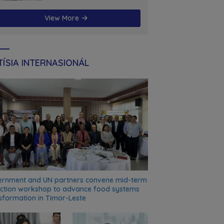
futuru
View More
ÍSIA INTERNASIONÁL
rnment and UN partners convene mid-term
ection workshop to advance food systems
sformation in Timor-Leste