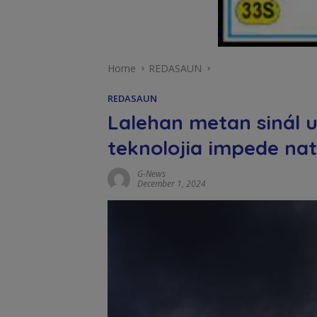
Home
REDASAUN
REDASAUN
Lalehan metan sinál
teknolojia impede na
G-News
December 1, 2024