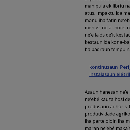
manipula ekilíbriu n
atus. Impaktu ida ma
monu iha fatin ne’ebé
menus, no ai-horis 
ne’e la’ós de’it kes
kestaun ida kona-ba
ba padraun tempu na
kontinusaun
Peri
Instalasaun elétri
Asaun hanesan ne’e b
ne’ebé kauza hosi de
produsaun ai-horis.
produtividade agríkol
iha parte oioin iha 
maran ne’ebé maka’as