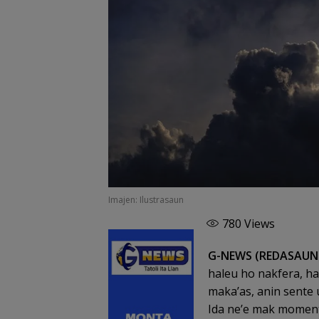
Imajen: Ilustrasaun
780
Views
G-NEWS (REDASAU
haleu ho nakfera, hat
maka’as, anin sente
Ida ne’e mak moment