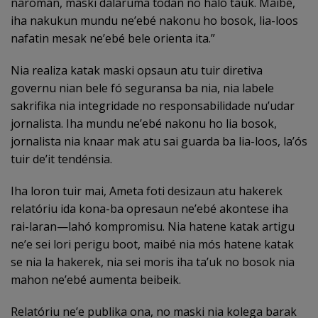
naroman, maski dalaruma todan no halo tauk. Maibé,
iha nakukun mundu ne’ebé nakonu ho bosok, lia-loos
nafatin mesak ne’ebé bele orienta ita.”
Nia realiza katak maski opsaun atu tuir diretiva
governu nian bele fó seguransa ba nia, nia labele
sakrifika nia integridade no responsabilidade nu’udar
jornalista. Iha mundu ne’ebé nakonu ho lia bosok,
jornalista nia knaar mak atu sai guarda ba lia-loos, la’ós
tuir de’it tendénsia.
Iha loron tuir mai, Ameta foti desizaun atu hakerek
relatóriu ida kona-ba opresaun ne’ebé akontese iha
rai-laran—lahó kompromisu. Nia hatene katak artigu
ne’e sei lori perigu boot, maibé nia mós hatene katak
se nia la hakerek, nia sei moris iha ta’uk no bosok nia
mahon ne’ebé aumenta beibeik.
Relatóriu ne’e publika ona, no maski nia kolega barak