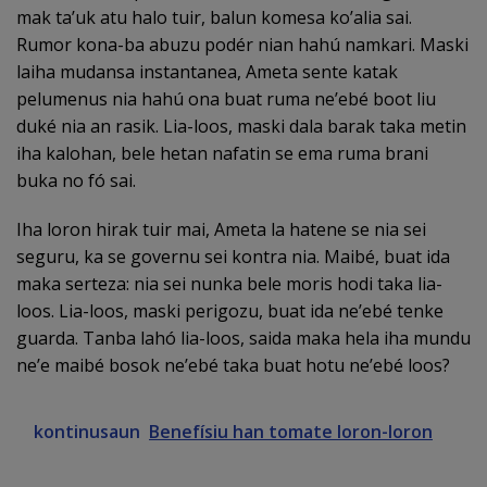
mak ta’uk atu halo tuir, balun komesa ko’alia sai.
Rumor kona-ba abuzu podér nian hahú namkari. Maski
laiha mudansa instantanea, Ameta sente katak
pelumenus nia hahú ona buat ruma ne’ebé boot liu
duké nia an rasik. Lia-loos, maski dala barak taka metin
iha kalohan, bele hetan nafatin se ema ruma brani
buka no fó sai.
Iha loron hirak tuir mai, Ameta la hatene se nia sei
seguru, ka se governu sei kontra nia. Maibé, buat ida
maka serteza: nia sei nunka bele moris hodi taka lia-
loos. Lia-loos, maski perigozu, buat ida ne’ebé tenke
guarda. Tanba lahó lia-loos, saida maka hela iha mundu
ne’e maibé bosok ne’ebé taka buat hotu ne’ebé loos?
kontinusaun
Benefísiu han tomate loron-loron