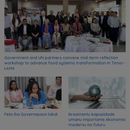
Government and UN partners convene mid-term reflection
workshop to advance food systems transformation in Timor-
Leste
Feto iha Governasaun lokal
Kresimentu kapasidade
umanu importante ekonomia
modernu no futuru