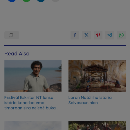
Read Also
Festivál Eskritór NT lansa
Loron Natál iha Istória
istória kona-ba ema
Salvasaun nian
timoroan sira ne’ebé buka
azilu ne’ebé sa’e ró peska
nian ba Austrália