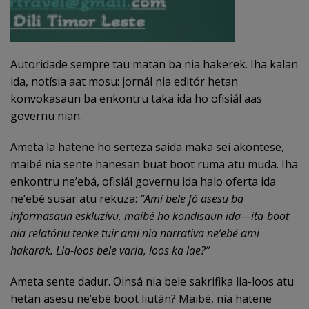
Autoridade sempre tau matan ba nia hakerek. Iha kalan
ida, notísia aat mosu: jornál nia editór hetan
konvokasaun ba enkontru taka ida ho ofisiál aas
governu nian.
Ameta la hatene ho serteza saida maka sei akontese,
maibé nia sente hanesan buat boot ruma atu muda. Iha
enkontru ne’ebá, ofisiál governu ida halo oferta ida
ne’ebé susar atu rekuza:
“Ami bele fó asesu ba
informasaun eskluzivu, maibé ho kondisaun ida—ita-boot
nia relatóriu tenke tuir ami nia narrativa ne’ebé ami
hakarak. Lia-loos bele varia, loos ka lae?”
Ameta sente dadur. Oinsá nia bele sakrifika lia-loos atu
hetan asesu ne’ebé boot liután? Maibé, nia hatene