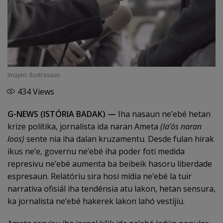
Imajen: Ilustrasaun
434
Views
G-NEWS (ISTÓRIA BADAK) —
Iha nasaun ne’ebé hetan
krize polítika, jornalista ida naran Ameta
(la’ós naran
loos)
sente nia iha dalan kruzamentu. Desde fulan hirak
ikus ne’e, governu ne’ebé iha poder foti medida
represivu ne’ebé aumenta ba beibeik hasoru liberdade
espresaun. Relatóriu sira hosi mídia ne’ebé la tuir
narrativa ofisiál iha tendénsia atu lakon, hetan sensura,
ka jornalista ne’ebé hakerek lakon lahó vestíjiu.