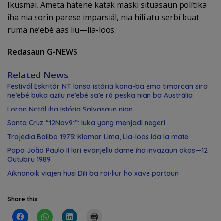
Ikusmai, Ameta hatene katak maski situasaun polítika
iha nia sorin parese imparsiál, nia hili atu serbí buat
ruma ne’ebé aas liu—lia-loos.
Redasaun G-NEWS
Related News
Festivál Eskritór NT lansa istória kona-ba ema timoroan sira
ne’ebé buka azilu ne’ebé sa’e ró peska nian ba Austrália
Loron Natál iha Istória Salvasaun nian
Santa Cruz “12Nov91”: luka yang menjadi negeri
Trajédia Balibo 1975: Klamar Lima, Lia-loos ida la mate
Papa João Paulo II lori evanjellu dame iha invazaun okos—12
Outubru 1989
Aiknanoik viajen husi Dili ba rai-liur ho xave portaun
Share this: