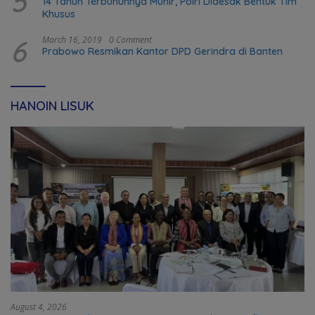
5
14 Tahun Terbunuhnya Munir, Polri Didesak Bentuk Tim
Khusus
6
March 16, 2019
0 Comment
Prabowo Resmikan Kantor DPD Gerindra di Banten
HANOIN LISUK
August 4, 2026