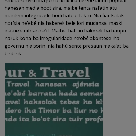
Ameta servisu iha jornal ki’ik ida ne’ebé ladún popular
hanesan media boot sira, maibé tenta nafatin atu
mantein integridade hodi hato’o faktu. Nia fiar katak
notísia ne’ebé nia hakerek bele lori mudansa, maski
ida-ne’e uitoan de’it. Maibé, hafoin hakerek ba tempu
naruk kona-ba irregularidade ne’ebé akontese iha
governu nia sorin, nia hahú sente presaun maka’as ba
beibeik.