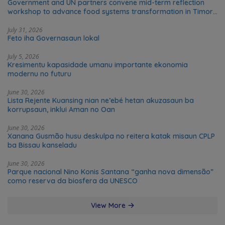
Government and UN partners convene mid-term reflection
workshop to advance food systems transformation in Timor-
Leste
July 31, 2026
Feto iha Governasaun lokal
July 5, 2026
Kresimentu kapasidade umanu importante ekonomia
modernu no futuru
June 30, 2026
Lista Rejente Kuansing nian ne’ebé hetan akuzasaun ba
korrupsaun, inklui Aman no Oan
June 30, 2026
Xanana Gusmão husu deskulpa no reitera katak misaun CPLP
ba Bissau kanseladu
June 30, 2026
Parque nacional Nino Konis Santana “ganha nova dimensão”
como reserva da biosfera da UNESCO
View More