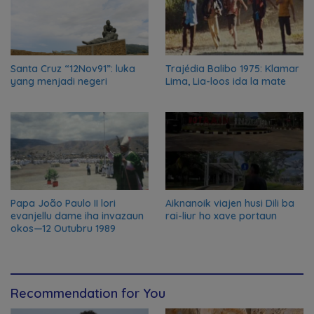
Santa Cruz “12Nov91”: luka
Trajédia Balibo 1975: Klamar
yang menjadi negeri
Lima, Lia-loos ida la mate
Papa João Paulo II lori
Aiknanoik viajen husi Dili ba
evanjellu dame iha invazaun
rai-liur ho xave portaun
okos—12 Outubru 1989
Recommendation for You