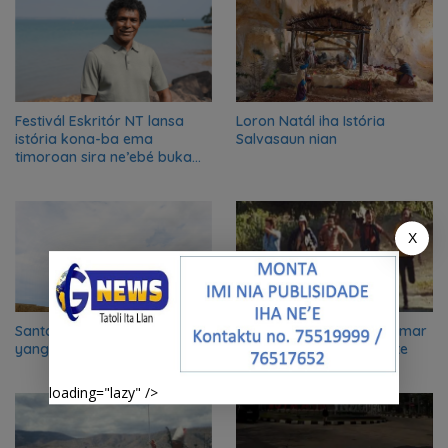
Festivál Eskritór NT lansa
Loron Natál iha Istória
istória kona-ba ema
Salvasaun nian
timoroan sira ne’ebé buka
azilu ne’ebé sa’e ró peska
nian ba Austrália
X
Santa Cruz “12Nov91”: luka
Trajédia Balibo 1975: Klamar
yang menjadi negeri
Lima, Lia-loos ida la mate
loading="lazy" />