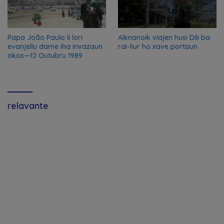
Papa João Paulo II lori
Aiknanoik viajen husi Dili ba
evanjellu dame iha invazaun
rai-liur ho xave portaun
okos—12 Outubru 1989
relavante