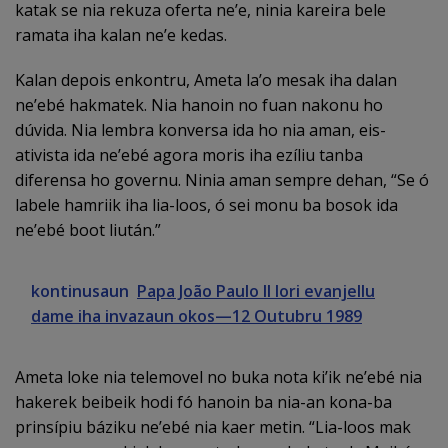
katak se nia rekuza oferta neʼe, ​​ninia kareira bele
ramata iha kalan neʼe kedas.
Kalan depois enkontru, Ameta la’o mesak iha dalan
ne’ebé hakmatek. Nia hanoin no fuan nakonu ho
dúvida. Nia lembra konversa ida ho nia aman, eis-
ativista ida ne’ebé agora moris iha ezíliu tanba
diferensa ho governu. Ninia aman sempre dehan, “Se ó
labele hamriik iha lia-loos, ó sei monu ba bosok ida
ne’ebé boot liután.”
kontinusaun
Papa João Paulo II lori evanjellu
dame iha invazaun okos—12 Outubru 1989
Ameta loke nia telemovel no buka nota ki’ik ne’ebé nia
hakerek beibeik hodi fó hanoin ba nia-an kona-ba
prinsípiu báziku ne’ebé nia kaer metin. “Lia-loos mak