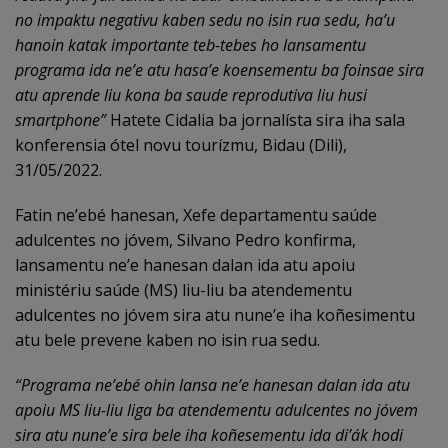
no impaktu negativu kaben sedu no isin rua sedu, ha’u
hanoin katak importante teb-tebes ho lansamentu
programa ida ne’e atu hasa’e koensementu ba foinsae sira
atu aprende liu kona ba saude reprodutiva liu husi
smartphone”
Hatete Cidalia ba jornalísta sira iha sala
konferensia ótel novu tourízmu, Bidau (Dili),
31/05/2022.
Fatin ne’ebé hanesan, Xefe departamentu saúde
adulcentes no jóvem, Silvano Pedro konfirma,
lansamentu ne’e hanesan dalan ida atu apoiu
ministériu saúde (MS) liu-liu ba atendementu
adulcentes no jóvem sira atu nune’e iha koñesimentu
atu bele prevene kaben no isin rua sedu.
“Programa ne’ebé ohin lansa ne’e hanesan dalan ida atu
apoiu MS liu-liu liga ba atendementu adulcentes no jóvem
sira atu nune’e sira bele iha koñesementu ida di’ák hodi