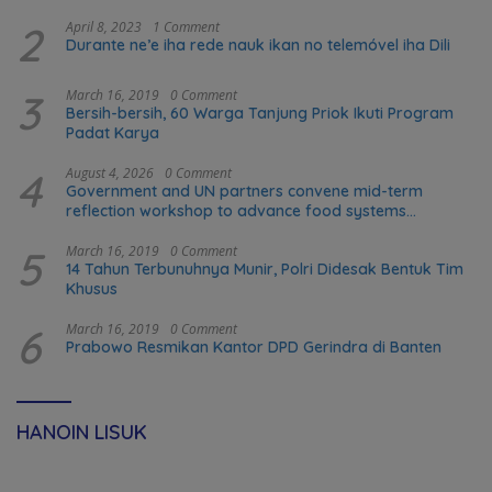
2
April 8, 2023
1 Comment
Durante ne’e iha rede nauk ikan no telemóvel iha Dili
3
March 16, 2019
0 Comment
Bersih-bersih, 60 Warga Tanjung Priok Ikuti Program
Padat Karya
4
August 4, 2026
0 Comment
Government and UN partners convene mid-term
reflection workshop to advance food systems
transformation in Timor-Leste
5
March 16, 2019
0 Comment
14 Tahun Terbunuhnya Munir, Polri Didesak Bentuk Tim
Khusus
6
March 16, 2019
0 Comment
Prabowo Resmikan Kantor DPD Gerindra di Banten
HANOIN LISUK