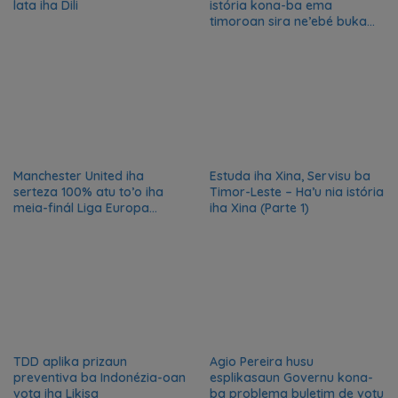
lata iha Dili
istória kona-ba ema
timoroan sira ne’ebé buka
azilu ne’ebé sa’e ró peska
nian ba Austrália
Manchester United iha
Estuda iha Xina, Servisu ba
serteza 100% atu to’o iha
Timor-Leste – Ha’u nia istória
meia-finál Liga Europa
iha Xina (Parte 1)
2024/2025
TDD aplika prizaun
Agio Pereira husu
preventiva ba Indonézia-oan
esplikasaun Governu kona-
vota iha Likisa
ba problema buletim de votu