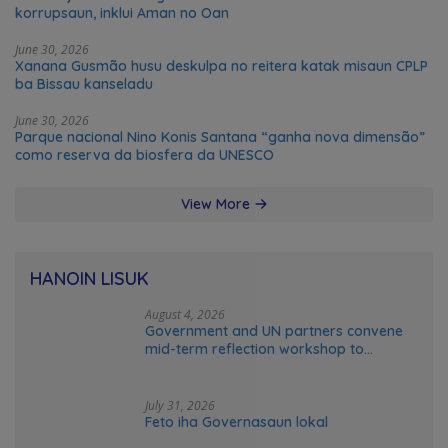
korrupsaun, inklui Aman no Oan
June 30, 2026
Xanana Gusmão husu deskulpa no reitera katak misaun CPLP
ba Bissau kanseladu
June 30, 2026
Parque nacional Nino Konis Santana “ganha nova dimensão”
como reserva da biosfera da UNESCO
View More
HANOIN LISUK
August 4, 2026
Government and UN partners convene
mid-term reflection workshop to
advance food systems transformation
in Timor-Leste
July 31, 2026
Feto iha Governasaun lokal