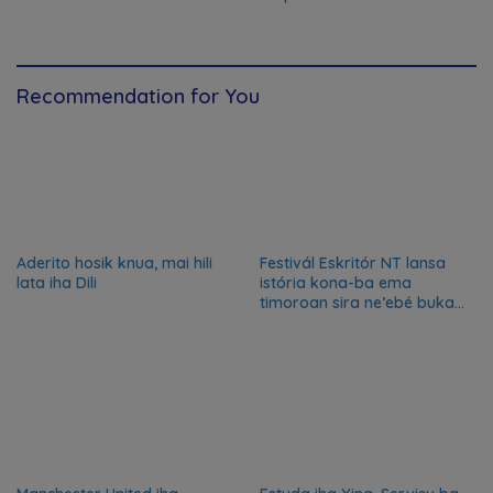
Recommendation for You
Aderito hosik knua, mai hili
Festivál Eskritór NT lansa
lata iha Dili
istória kona-ba ema
timoroan sira ne’ebé buka
azilu ne’ebé sa’e ró peska
nian ba Austrália