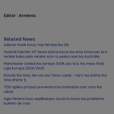
Editór : Arménio.
Related News
Aderito hosik knua, mai hili lata iha Dili
Festivál Eskritór NT lansa istória kona-ba ema timoroan sira
ne’ebé buka azilu ne’ebé sa’e ró peska nian ba Austrália
Manchester United iha serteza 100% atu to’o iha meia-finál
Liga Europa 2024/2025
Estuda iha Xina, Servisu ba Timor-Leste – Ha’u nia istória iha
Xina (Parte 1)
TDD aplika prizaun preventiva ba Indonézia-oan vota iha
Likisa
Agio Pereira husu esplikasaun Governu kona-ba problema
buletim de votu