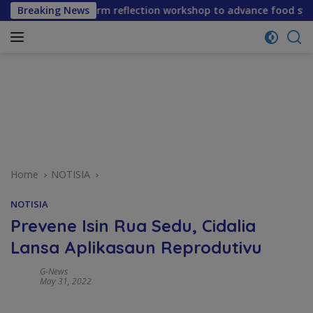
Skip
vene mid-term reflection workshop to advance food systems t
Breaking News
to
content
Home
NOTISIA
NOTISIA
Prevene Isin Rua Sedu, Cidalia
Lansa Aplikasaun Reprodutivu
G-News
May 31, 2022