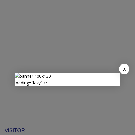
X
loading="lazy" />
VISITOR