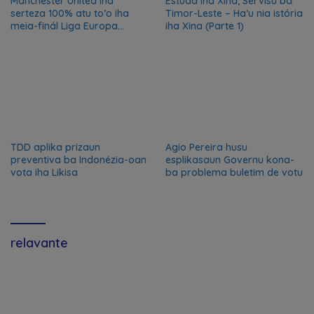
Manchester United iha
Estuda iha Xina, Servisu ba
serteza 100% atu to’o iha
Timor-Leste – Ha’u nia istória
meia-finál Liga Europa
iha Xina (Parte 1)
2024/2025
TDD aplika prizaun
Agio Pereira husu
preventiva ba Indonézia-oan
esplikasaun Governu kona-
vota iha Likisa
ba problema buletim de votu
relavante