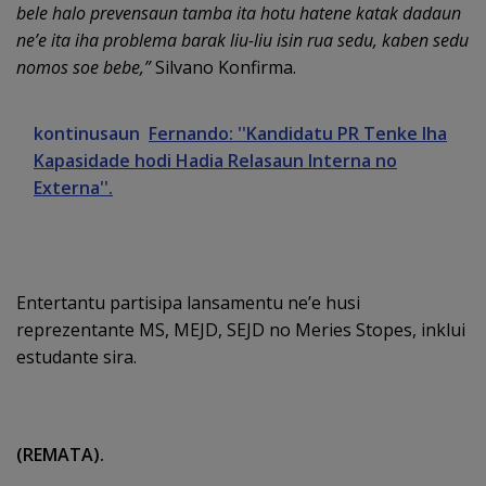
bele halo prevensaun tamba ita hotu hatene katak dadaun
ne’e ita iha problema barak liu-liu isin rua sedu, kaben sedu
nomos soe bebe,”
Silvano Konfirma.
kontinusaun
Fernando: ''Kandidatu PR Tenke Iha
Kapasidade hodi Hadia Relasaun Interna no
Externa''.
Entertantu partisipa lansamentu ne’e husi
reprezentante MS, MEJD, SEJD no Meries Stopes, inklui
estudante sira.
(REMATA).