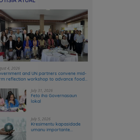
OTÍSIA ATÚAL
gust 4, 2026
vernment and UN partners convene mid-
rm reflection workshop to advance food
stems transformation in Timor-Leste
July 31, 2026
Feto iha Governasaun
lokal
July 5, 2026
Kresimentu kapasidade
umanu importante
ekonomia modernu no