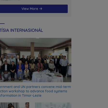
futuru
View More
ÍSIA INTERNASIONÁL
rnment and UN partners convene mid-term
ection workshop to advance food systems
sformation in Timor-Leste