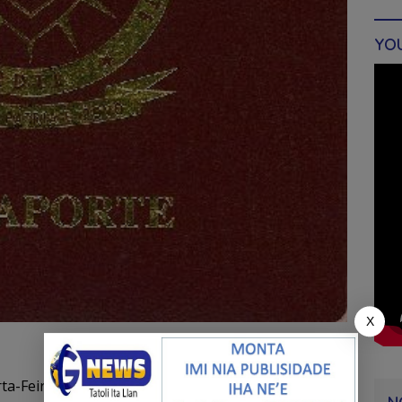
YO
X
ta-Feira (08032023), sidadaun sira sente triste ho