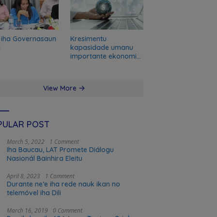
 iha Governasaun
Kresimentu
l
kapasidade umanu
importante ekonomia
modernu no futuru
View More
PULAR POST
March 5, 2022
1 Comment
Iha Baucau, LAT Promete Diálogu
Nasionál Bainhira Eleitu
April 8, 2023
1 Comment
Durante ne’e iha rede nauk ikan no
telemóvel iha Dili
March 16, 2019
0 Comment