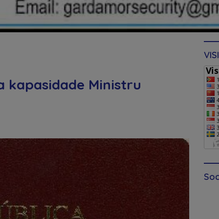
VIS
a kapasidade Ministru
Soc