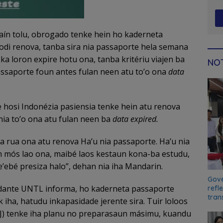
aín tolu, obrogado tenke hein ho kaderneta
odi renova, tanba sira nia passaporte hela semana
a ka loron expire hotu ona, tanba kritériu viajen ba
NOT
assaporte foun antes fulan neen atu to’o ona
data
 hosi Indonézia pasiensia tenke hein atu renova
ia to’o ona atu fulan neen ba
data expired.
a rua ona atu renova Ha’u nia passaporte. Ha’u nia
n mós lao ona, maibé laos kestaun kona-ba estudu,
ne’ebé presiza halo”, dehan nia iha Mandarin.
Gove
dante UNTL informa, ho kaderneta passaporte
refl
tran
 iha, hatudu inkapasidade jerente sira. Tuir loloos
(MJ) tenke iha planu no preparasaun másimu, kuandu