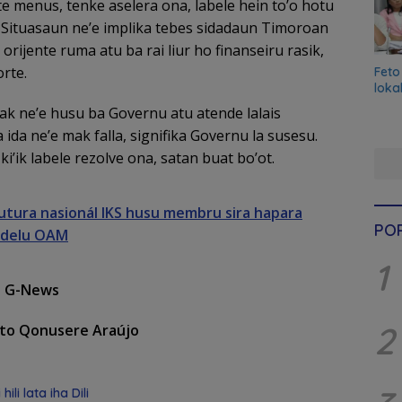
 menus, tenke aselera ona, labele hein to’o hotu
 Situasaun ne’e implika tebes sidadaun Timoroan
 orijente ruma atu ba rai liur ho finanseiru rasik,
rte.
Feto
loka
ak ne’e husu ba Governu atu atende lalais
ida ne’e mak falla, signifika Governu la susesu.
 ki’ik labele rezolve ona, satan buat bo’ot.
utura nasionál IKS husu membru sira hapara
PO
odelu OAM
1
a G-News
2
to Qonusere Araújo
ili lata iha Dili