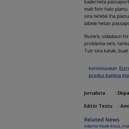
kaderneta passaporte
mak foin halo planu.
sira ne’ebé iha planu
labele hetan passapo
Nune’e, sidadaun hir
problema ne’e, tanba 
Tuir sira katak, buat
kontinusaun
Estr
produz kamiza m
Jornalista : Ekip
Editór Testu : Ami
Related News
Aderito hosik knua, mai h