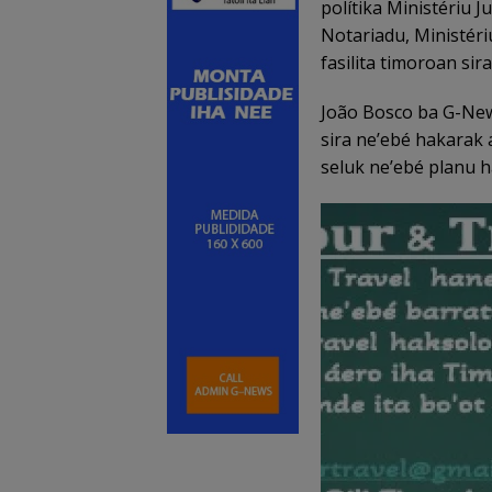
polítika Ministériu J
Notariadu, Ministériu
fasilita timoroan sir
João Bosco ba G-New
sira ne’ebé hakarak a
seluk ne’ebé planu h