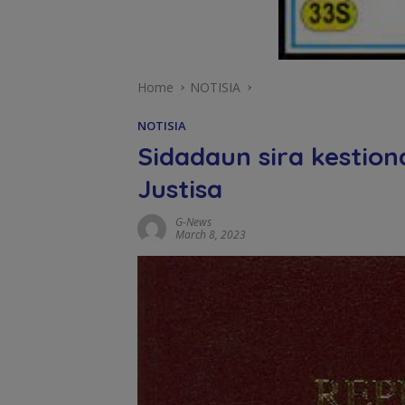
Home
NOTISIA
NOTISIA
Sidadaun sira kestion
Justisa
G-News
March 8, 2023