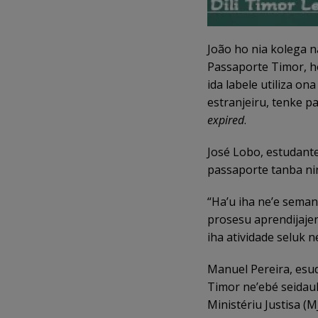
João ho nia kolega n
Passaporte Timor, h
ida labele utiliza on
estranjeiru, tenke p
expired
.
José Lobo, estudante
passaporte tanba nin
“Ha’u iha ne’e seman
prosesu aprendijaje
iha atividade seluk 
Manuel Pereira, esu
Timor ne’ebé seidauk
Ministériu Justisa 